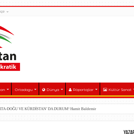
kçe
tan
Ortadogu
Dünya
Röportajlar
Kültür Sanat
ORTA-DOĞU VE KÜRDİSTAN’ DA DURUM! Hamit Baldemir
YAZA