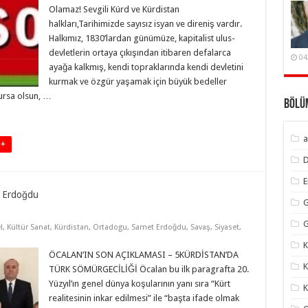
Olamaz! Sevgili Kürd ve Kürdistan
halkları,Tarihimizde sayısız isyan ve direniş vardır.
Halkımız, 1830’lardan günümüze, kapitalist ulus-
devletlerin ortaya çıkışından itibaren defalarca
04
ayağa kalkmış, kendi topraklarında kendi devletini
kurmak ve özgür yaşamak için büyük bedeller
ursa olsun, …
Bölü
a
 +
 Erdoğdu
G
G
l
,
Kültür Sanat
,
Kürdistan
,
Ortadogu
,
Samet Erdoğdu
,
Savaş
,
Siyaset
,
K
ÖCALAN’IN SON AÇIKLAMASI – 5KÜRDİSTAN’DA
K
TÜRK SÖMÜRGECİLİĞİ Öcalan bu ilk paragrafta 20.
Yüzyıl’ın genel dünya koşularının yanı sıra “Kürt
K
realitesinin inkar edilmesi” ile “başta ifade olmak