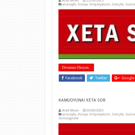
Ardil Miran
22/03/2025
anasayfa
,
Dünya
,
Emperyalizm
,
Gençlik
,
Günce
Devamını Okuyun..
Facebook
Twitter
Google
KAMUOYUNA! XETA SOR
Ardil Miran
05/03/2025
anasayfa
,
Dünya
,
Emperyalizm
,
Gençlik
,
Günce
Sömürgecilik