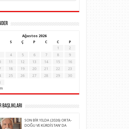
NDER
Ağustos 2026
S
Ç
P
C
C
P
1
2
4
5
6
7
8
9
0
11
12
13
14
15
16
7
18
19
20
21
22
23
4
25
26
27
28
29
30
1
em
 Başlıkları
SON BİR YILDA (2026) ORTA-
DOĞU VE KÜRDİSTAN’ DA