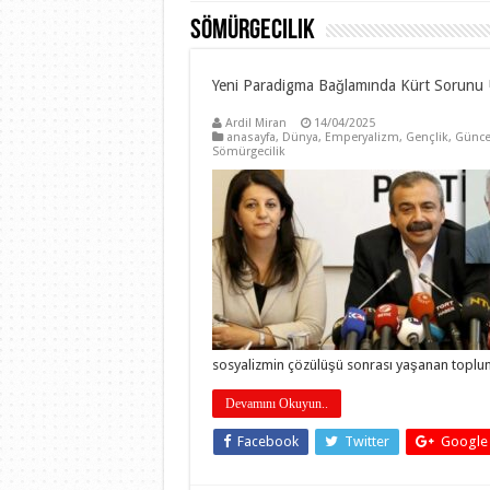
Sömürgecilik
Yeni Paradigma Bağlamında Kürt Sorunu
Ardil Miran
14/04/2025
anasayfa
,
Dünya
,
Emperyalizm
,
Gençlik
,
Günce
Sömürgecilik
sosyalizmin çözülüşü sonrası yaşanan toplum
Devamını Okuyun..
Facebook
Twitter
Google