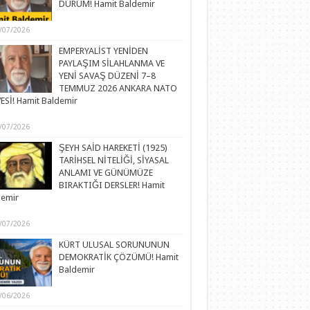
DURUM! Hamit Baldemir
/07/2026
EMPERYALİST YENİDEN
PAYLAŞIM SİLAHLANMA VE
YENİ SAVAŞ DÜZENİ 7–8
TEMMUZ 2026 ANKARA NATO
ESİ! Hamit Baldemir
/07/2026
ŞEYH SAİD HAREKETİ (1925)
TARİHSEL NİTELİĞİ, SİYASAL
ANLAMI VE GÜNÜMÜZE
BIRAKTIĞI DERSLER! Hamit
demir
/07/2026
KÜRT ULUSAL SORUNUNUN
DEMOKRATİK ÇÖZÜMÜ! Hamit
Baldemir
/06/2026