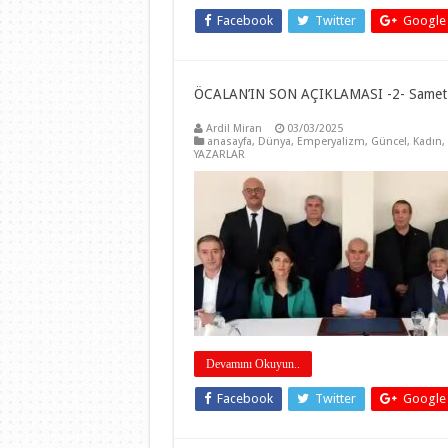
Facebook
Twitter
Google
ÖCALAN’IN SON AÇIKLAMASI -2- Samet
Ardil Miran
03/03/2025
anasayfa
,
Dünya
,
Emperyalizm
,
Güncel
,
Kadın
,
YAZARLAR
Devamını Okuyun..
Facebook
Twitter
Google