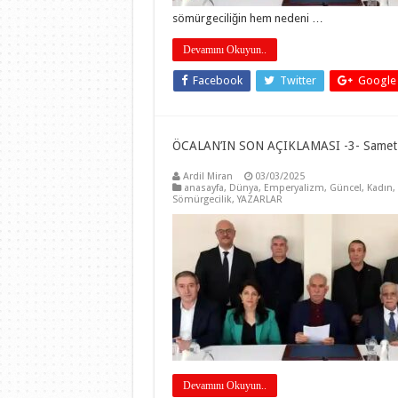
sömürgeciliğin hem nedeni …
Devamını Okuyun..
Facebook
Twitter
Google
ÖCALAN’IN SON AÇIKLAMASI -3- Samet
Ardil Miran
03/03/2025
anasayfa
,
Dünya
,
Emperyalizm
,
Güncel
,
Kadın
,
Sömürgecilik
,
YAZARLAR
Devamını Okuyun..