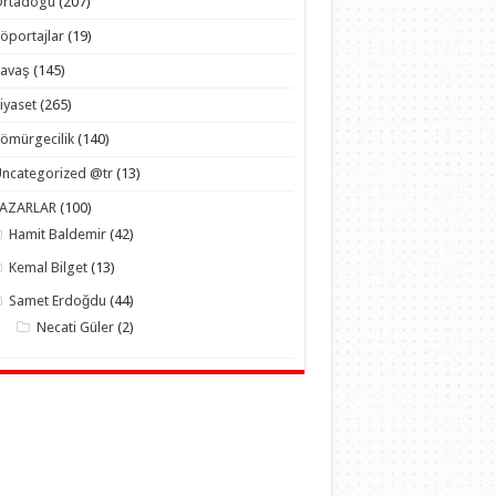
Ortadogu
(207)
öportajlar
(19)
Savaş
(145)
iyaset
(265)
ömürgecilik
(140)
ncategorized @tr
(13)
YAZARLAR
(100)
Hamit Baldemir
(42)
Kemal Bilget
(13)
Samet Erdoğdu
(44)
Necati Güler
(2)