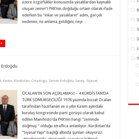
üzere özgürlükler konusunda yasaklardan kaynaklı
oluşan zemin”i PKK’nin doğduğu ortam olarak ifade
R
ederken bu “inkar ve yasakların” adını, gerçek
nedenini, ne anlama geldiğini, neyi …
S
S
 +
U
 Erdoğdu
l
,
Kadın
,
Kürdistan
,
Ortadogu
,
Samet Erdoğdu
,
Savaş
,
Siyaset
,
ÖCALAN’IN SON AÇIKLAMASI – 4 KÜRDİSTAN’DA
TÜRK SÖMÜRGECİLİĞİ 1978 yazında bizzat Öcalan
tarafından hazırlanan ve o yılın Kasım ayındaki
kuruluş kongresinde parti görüşü olarak kabul
edilen Manifesto’da PKK’nin hangi “zeminde
doğmuş ” olduğu etraflıca anlatılıyor. Kürdistan’da
“Siyasal Yapı” başlığı altında şunları okuyoruz:
«Kürdistan’da, ekonomik, sosyal ve kültürel