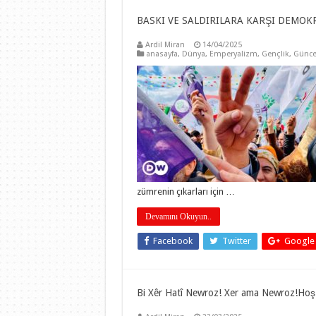
BASKI VE SALDIRILARA KARŞI DEMOKRA
Ardil Miran
14/04/2025
anasayfa
,
Dünya
,
Emperyalizm
,
Gençlik
,
Günce
zümrenin çıkarları için …
Devamını Okuyun..
Facebook
Twitter
Google
Bi Xêr Hatî Newroz! Xer ama Newroz!Ho