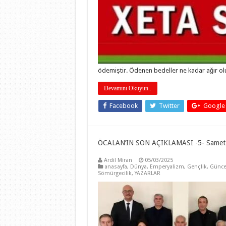
ödemiştir. Ödenen bedeller ne kadar ağır ol
Devamını Okuyun..
Facebook
Twitter
Google
ÖCALAN’IN SON AÇIKLAMASI -5- Samet
Ardil Miran
05/03/2025
anasayfa
,
Dünya
,
Emperyalizm
,
Gençlik
,
Günce
Sömürgecilik
,
YAZARLAR