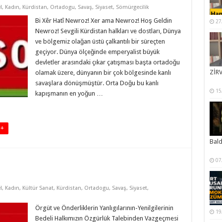
l
,
Kadın
,
Kürdistan
,
Ortadogu
,
Savaş
,
Siyaset
,
Sömürgecilik
Bi Xêr Hatî Newroz! Xer ama Newroz! Hoş Geldin
27
Newroz! Sevgili Kürdistan halkları ve dostları, Dünya
ve bölgemiz olağan üstü çalkantılı bir süreçten
geçiyor. Dünya ölçeğinde emperyalist büyük
devletler arasındaki çıkar çatışması başta ortadoğu
ZİRV
olamak üzere, dünyanın bir çok bölgesinde kanlı
savaşlara dönüşmüştür. Orta Doğu bu kanlı
15
kapışmanın en yoğun …
 +
Bal
07
l
,
Kadın
,
Kültür Sanat
,
Kürdistan
,
Ortadogu
,
Savaş
,
Siyaset
,
Örgüt ve Önderliklerin Yanlıgılarının-Yenilgilerinin
19
Bedeli Halkımızın Özgürlük Talebinden Vazgeçmesi