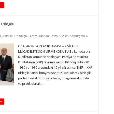
 +
 Erdogdu
Kürdistan
,
Ortadogu
,
Samet Erdoğdu
,
Savaş
,
Siyaset
,
Sömürgecilik
,
ÖCALAN’IN SON AÇIKLAMASI – 2 SİLAHLI
MÜCADELEYE SON VERME KONUSU Bu konuda biz
Kürdistan komünistlerinin yani Partiya Komunista
Kürdistan’ın (KKP) tavrımız nettir. Bilindiği gibi KKP
1980 ile 1990 arasındaki 10 yıl süresince TKEP – KKP
Birleşik Partisi bünyesinde, tüzüksel olarak birleşik
partinin ortak tüzüğüyle bağlı, programsal, politik
ve pratik olarak …
 +