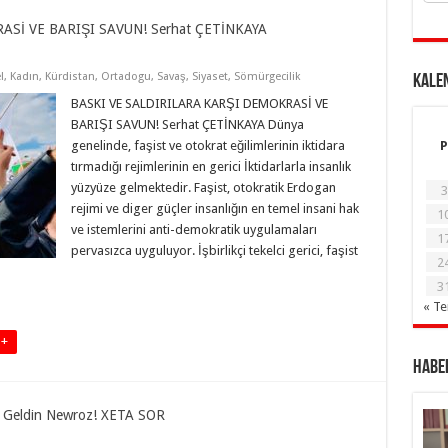
Sİ VE BARIŞI SAVUN! Serhat ÇETİNKAYA
l
,
Kadın
,
Kürdistan
,
Ortadogu
,
Savaş
,
Siyaset
,
Sömürgecilik
KALE
BASKI VE SALDIRILARA KARŞI DEMOKRASİ VE
BARIŞI SAVUN! Serhat ÇETİNKAYA Dünya
genelinde, faşist ve otokrat eğilimlerinin iktidara
P
tırmadığı rejimlerinin en gerici İktidarlarla insanlık
yüzyüze gelmektedir. Faşist, otokratik Erdogan
3
rejimi ve diger güçler insanlığın en temel insani hak
1
ve istemlerini anti-demokratik uygulamaları
1
pervasızca uyguluyor. İşbirlikçi tekelci gerici, faşist
2
3
« T
 +
Haber
ş Geldin Newroz! XETA SOR