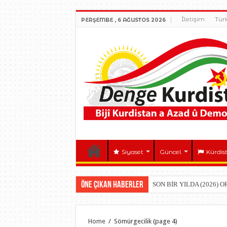
İletişim
Tür
PERŞEMBE , 6 AĞUSTOS 2026
Siyaset
Güncel
Kürdis
Öne çıkan Haberler
SON BİR YILDA (2026) 
Home
/
Sömürgecilik
(page 4)