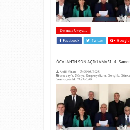
Devamını Okuyun..
Facebook
Twitter
Google
ÖCALAN’IN SON AÇIKLAMASI -4- Samet
Ardil Miran
05/03/2025
anasayfa
,
Dünya
,
Emperyalizm
,
Gençlik
,
Günce
Sömürgecilik
,
YAZARLAR