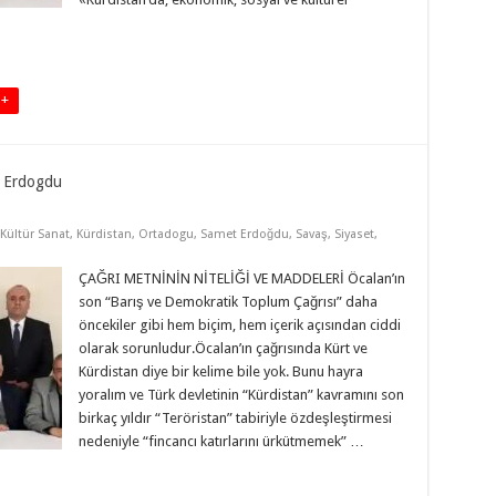
 +
 Erdogdu
Kültür Sanat
,
Kürdistan
,
Ortadogu
,
Samet Erdoğdu
,
Savaş
,
Siyaset
,
ÇAĞRI METNİNİN NİTELİĞİ VE MADDELERİ Öcalan’ın
son “Barış ve Demokratik Toplum Çağrısı” daha
öncekiler gibi hem biçim, hem içerik açısından ciddi
olarak sorunludur.Öcalan’ın çağrısında Kürt ve
Kürdistan diye bir kelime bile yok. Bunu hayra
yoralım ve Türk devletinin “Kürdistan” kavramını son
birkaç yıldır “Teröristan” tabiriyle özdeşleştirmesi
nedeniyle “fincancı katırlarını ürkütmemek” …