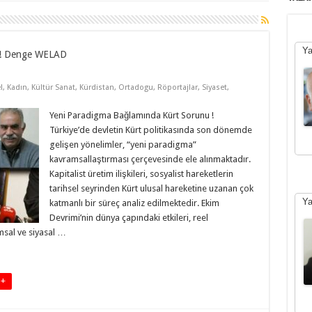
Ya
 ! Denge WELAD
l
,
Kadın
,
Kültür Sanat
,
Kürdistan
,
Ortadogu
,
Röportajlar
,
Siyaset
,
Yeni Paradigma Bağlamında Kürt Sorunu !
Türkiye’de devletin Kürt politikasında son dönemde
gelişen yönelimler, “yeni paradigma”
kavramsallaştırması çerçevesinde ele alınmaktadır.
Kapitalist üretim ilişkileri, sosyalist hareketlerin
tarihsel seyrinden Kürt ulusal hareketine uzanan çok
Ya
katmanlı bir süreç analiz edilmektedir. Ekim
Devrimi’nin dünya çapındaki etkileri, reel
sal ve siyasal …
 +