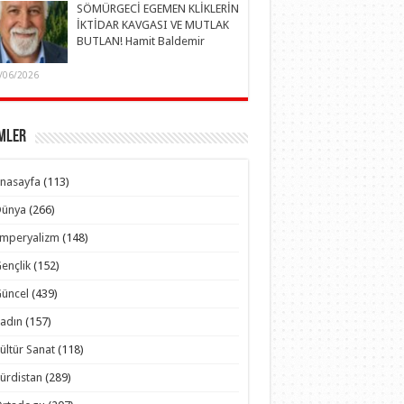
SÖMÜRGECİ EGEMEN KLİKLERİN
İKTİDAR KAVGASI VE MUTLAK
BUTLAN! Hamit Baldemir
/06/2026
mler
nasayfa
(113)
Dünya
(266)
Emperyalizm
(148)
ençlik
(152)
üncel
(439)
adın
(157)
ültür Sanat
(118)
ürdistan
(289)