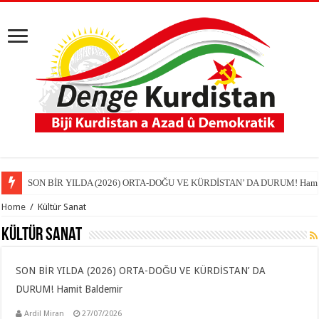
SON BİR YILDA (2026) ORTA-DOĞU VE KÜRDİSTAN’ DA DURUM! Hamit
EMPERYALİST YENİDEN PAYLAŞIM SİLAHLANMA VE YENİ SAVAŞ DÜZ
Home
/
Kültür Sanat
Kültür Sanat
SON BİR YILDA (2026) ORTA-DOĞU VE KÜRDİSTAN’ DA
DURUM! Hamit Baldemir
Ardil Miran
27/07/2026