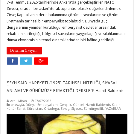
7–8 Temmuz 2026 tarihlerinde Ankara’da gerçekleştirilen NATO
Zirvesi, sıradan bir askerî ittifak toplantısı olarak değerlendirilemez.
Zirve; Kapitalizmin derin bulanımına çözüm arayışlarının ve çözüm
üretmenin tarihsel bir emperyalist toplabtıdır. Dünyada güç
dengelerinin yeniden kurulduğu, emperyalist devletler arasındaki
rekabetin sertleştiği, bölgesel savaşların yaygınlaştığı ve silahlanmanın
dünya ekonomisinin temel dinamiklerinden biri hâline getirildiği …
Devamını Okuyun..
ŞEYH SAİD HAREKETİ (1925) TARİHSEL NİTELİĞİ, SİYASAL
ANLAMI VE GÜNÜMÜZE BIRAKTIĞI DERSLER! Hamit Baldemir
Ardil Miran
07/07/2026
anasayfa
,
Dünya
,
Emperyalizm
,
Gençlik
,
Güncel
,
Hamit Baldemir
,
Kadın
,
Kültür Sanat
,
Kürdistan
,
Ortadogu
,
Savaş
,
Siyaset
,
Sömürgecilik
,
YAZARLAR