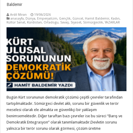
Baldemir
Ardil Miran
19/06/2026
anasayfa
,
Dünya
,
Emperyalizm
,
Gençlik
,
Güncel
,
Hamit Baldemir
,
Kadın
,
Kültür Sanat
,
Kürdistan
,
Ortadogu
,
Savaş
,
Siyaset
,
Sömürgecilik
,
YAZARLAR
Bugün Kürt sorununun demokratik çözümü çeşitli çevreler tarafından
tartışılmaktadır. Sömürgeci devlet aklı, sorunu bir güvenlik ve terör
meselesi olarak ele almakta ve güvenlikçi bir yaklaşım
benimsemektedir. Diğer taraftan bazı çevreler ise bu süreci “Barış ve
Demokratik Entegrasyon” olarak tanımlamaktadır.Devletin sorunu
yalnızca bir terör sorunu olarak görmesi, çözüm üretme