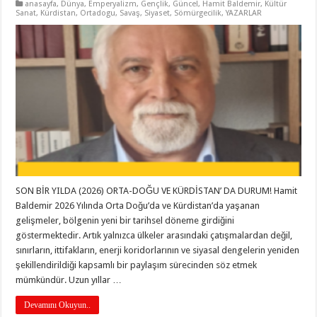
anasayfa
,
Dünya
,
Emperyalizm
,
Gençlik
,
Güncel
,
Hamit Baldemir
,
Kültür
Sanat
,
Kürdistan
,
Ortadogu
,
Savaş
,
Siyaset
,
Sömürgecilik
,
YAZARLAR
SON BİR YILDA (2026) ORTA-DOĞU VE KÜRDİSTAN’ DA DURUM! Hamit
Baldemir 2026 Yılında Orta Doğu’da ve Kürdistan’da yaşanan
gelişmeler, bölgenin yeni bir tarihsel döneme girdiğini
göstermektedir. Artık yalnızca ülkeler arasındaki çatışmalardan değil,
sınırların, ittifakların, enerji koridorlarının ve siyasal dengelerin yeniden
şekillendirildiği kapsamlı bir paylaşım sürecinden söz etmek
mümkündür. Uzun yıllar …
Devamını Okuyun..