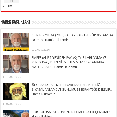
31
« Tem
Haber Başlıkları
SON BİR YILDA (2026) ORTA-DOĞU VE KÜRDİSTAN’ DA
DURUM! Hamit Baldemir
27/07/2026
EMPERYALİST YENİDEN PAYLAŞIM SİLAHLANMA VE
YENİ SAVAŞ DÜZENİ 7–8 TEMMUZ 2026 ANKARA
NATO ZİRVESİ! Hamit Baldemir
15/07/2026
ŞEYH SAİD HAREKETİ (1925) TARİHSEL NİTELİĞİ,
SİYASAL ANLAMI VE GÜNÜMÜZE BIRAKTIĞI DERSLER!
Hamit Baldemir
07/07/2026
KÜRT ULUSAL SORUNUNUN DEMOKRATİK ÇÖZÜMÜ!
Hamit Baldemir