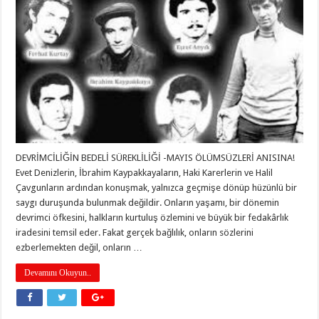
DEVRİMCİLİĞİN BEDELİ SÜREKLİLİĞİ -MAYIS ÖLÜMSÜZLERİ ANISINA!
Evet Denizlerin, İbrahim Kaypakkayaların, Haki Karerlerin ve Halil
Çavgunların ardından konuşmak, yalnızca geçmişe dönüp hüzünlü bir
saygı duruşunda bulunmak değildir. Onların yaşamı, bir dönemin
devrimci öfkesini, halkların kurtuluş özlemini ve büyük bir fedakârlık
iradesini temsil eder. Fakat gerçek bağlılık, onların sözlerini
ezberlemekten değil, onların …
Devamını Okuyun..