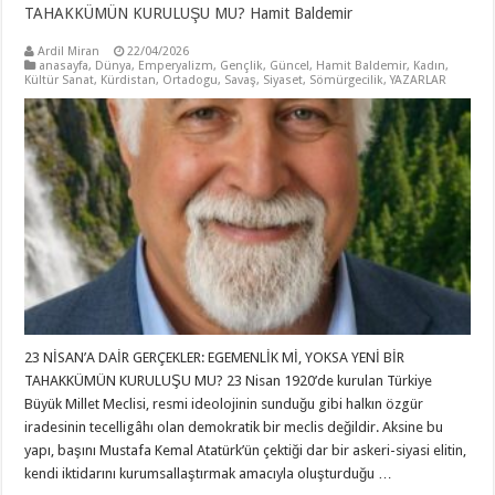
TAHAKKÜMÜN KURULUŞU MU? Hamit Baldemir
Ardil Miran
22/04/2026
anasayfa
,
Dünya
,
Emperyalizm
,
Gençlik
,
Güncel
,
Hamit Baldemir
,
Kadın
,
Kültür Sanat
,
Kürdistan
,
Ortadogu
,
Savaş
,
Siyaset
,
Sömürgecilik
,
YAZARLAR
23 NİSAN’A DAİR GERÇEKLER: EGEMENLİK Mİ, YOKSA YENİ BİR
TAHAKKÜMÜN KURULUŞU MU? 23 Nisan 1920’de kurulan Türkiye
Büyük Millet Meclisi, resmi ideolojinin sunduğu gibi halkın özgür
iradesinin tecelligâhı olan demokratik bir meclis değildir. Aksine bu
yapı, başını Mustafa Kemal Atatürk’ün çektiği dar bir askeri-siyasi elitin,
kendi iktidarını kurumsallaştırmak amacıyla oluşturduğu …