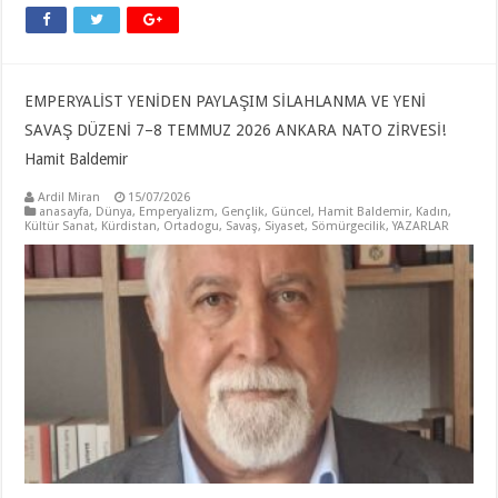
EMPERYALİST YENİDEN PAYLAŞIM SİLAHLANMA VE YENİ
SAVAŞ DÜZENİ 7–8 TEMMUZ 2026 ANKARA NATO ZİRVESİ!
Hamit Baldemir
Ardil Miran
15/07/2026
anasayfa
,
Dünya
,
Emperyalizm
,
Gençlik
,
Güncel
,
Hamit Baldemir
,
Kadın
,
Kültür Sanat
,
Kürdistan
,
Ortadogu
,
Savaş
,
Siyaset
,
Sömürgecilik
,
YAZARLAR