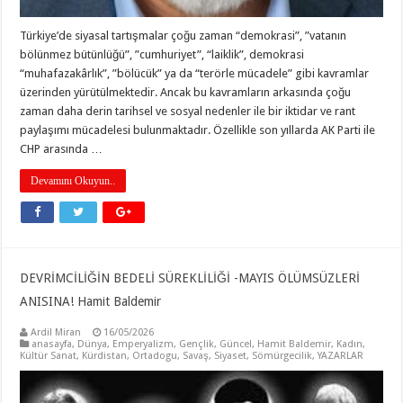
Türkiye’de siyasal tartışmalar çoğu zaman “demokrasi”, ”vatanın
bölünmez bütünlüğü”, ”cumhuriyet”, “laiklik”, demokrasi
“muhafazakârlık”, ”bölücük” ya da “terörle mücadele” gibi kavramlar
üzerinden yürütülmektedir. Ancak bu kavramların arkasında çoğu
zaman daha derin tarihsel ve sosyal nedenler ile bir iktidar ve rant
paylaşımı mücadelesi bulunmaktadır. Özellikle son yıllarda AK Parti ile
CHP arasında …
Devamını Okuyun..
DEVRİMCİLİĞİN BEDELİ SÜREKLİLİĞİ -MAYIS ÖLÜMSÜZLERİ
ANISINA! Hamit Baldemir
Ardil Miran
16/05/2026
anasayfa
,
Dünya
,
Emperyalizm
,
Gençlik
,
Güncel
,
Hamit Baldemir
,
Kadın
,
Kültür Sanat
,
Kürdistan
,
Ortadogu
,
Savaş
,
Siyaset
,
Sömürgecilik
,
YAZARLAR