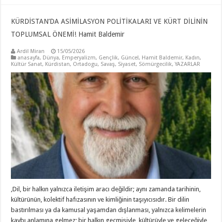
KÜRDİSTAN’DA ASİMİLASYON POLİTİKALARI VE KÜRT DİLİNİN
TOPLUMSAL ÖNEMİ! Hamit Baldemir
Ardil Miran
15/05/2026
anasayfa
,
Dünya
,
Emperyalizm
,
Gençlik
,
Güncel
,
Hamit Baldemir
,
Kadın
,
Kültür Sanat
,
Kürdistan
,
Ortadogu
,
Savaş
,
Siyaset
,
Sömürgecilik
,
YAZARLAR
,Dil, bir halkın yalnızca iletişim aracı değildir; aynı zamanda tarihinin,
kültürünün, kolektif hafızasının ve kimliğinin taşıyıcısıdır. Bir dilin
bastırılması ya da kamusal yaşamdan dışlanması, yalnızca kelimelerin
kaybı anlamına gelmez; bir halkın geçmişiyle, kültürüyle ve geleceğiyle