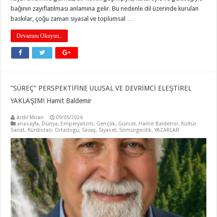
bağının zayıflatılması anlamına gelir. Bu nedenle dil üzerinde kurulan
baskılar, çoğu zaman siyasal ve toplumsal …
Devamını Okuyun..
”SÜREÇ” PERSPEKTİFİNE ULUSAL VE DEVRİMCİ ELEŞTİREL
YAKLAŞIM! Hamit Baldemir
Ardil Miran
09/05/2026
anasayfa
,
Dünya
,
Emperyalizm
,
Gençlik
,
Güncel
,
Hamit Baldemir
,
Kültür
Sanat
,
Kürdistan
,
Ortadogu
,
Savaş
,
Siyaset
,
Sömürgecilik
,
YAZARLAR