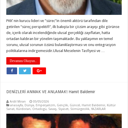
PKK’ nin kurucu lideri ve ”sürec”in önemli aktörü tarafından dile
getirilen “süreç perspektifi”, ilk bakışta bir çözüm arayışı gibi görünse
de, içerik olarak incelendiğinde ulusal gerçekliği zayıflatan, hatta
ortadan kaldıran bir yönelim taşımaktadır. Bu yaklaşımın en temel
sorunu, ulusal sorunun özünü bulanıklaştırması ve onu entegrasyon
politikalarına indirgemesidir.Ulusal Meselenin Tasfiyesi ve …
Devamını Okuyun..
DENİZLERİ ANMAK VE ANLAMAK! Hamit Baldemir
Ardil Miran
05/05/2026
anasayfa
,
Dünya
,
Emperyalizm
,
Gençlik
,
Güncel
,
Hamit Baldemir
,
Kültür
Sanat
,
Kürdistan
,
Ortadogu
,
Savaş
,
Siyaset
,
Sömürgecilik
,
YAZARLAR