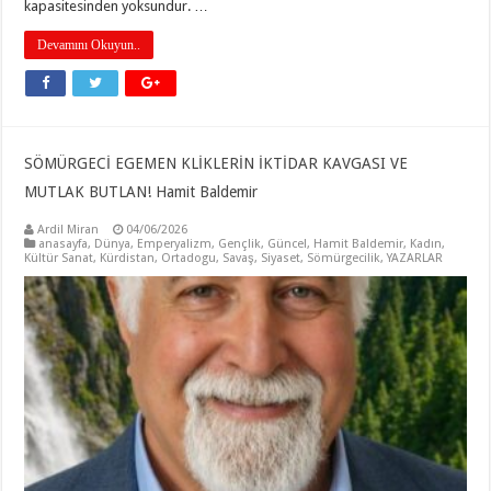
kapasitesinden yoksundur. …
Devamını Okuyun..
SÖMÜRGECİ EGEMEN KLİKLERİN İKTİDAR KAVGASI VE
MUTLAK BUTLAN! Hamit Baldemir
Ardil Miran
04/06/2026
anasayfa
,
Dünya
,
Emperyalizm
,
Gençlik
,
Güncel
,
Hamit Baldemir
,
Kadın
,
Kültür Sanat
,
Kürdistan
,
Ortadogu
,
Savaş
,
Siyaset
,
Sömürgecilik
,
YAZARLAR