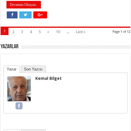
Devamını Okuyun..
1
2
3
4
5
»
10
...
Last »
Page 1 of 12
YAZARLAR
Yazar
Son Yazısı
Kemal Bilget