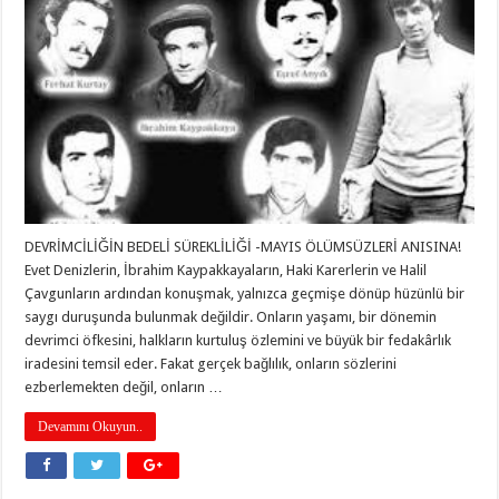
DEVRİMCİLİĞİN BEDELİ SÜREKLİLİĞİ -MAYIS ÖLÜMSÜZLERİ ANISINA!
Evet Denizlerin, İbrahim Kaypakkayaların, Haki Karerlerin ve Halil
Çavgunların ardından konuşmak, yalnızca geçmişe dönüp hüzünlü bir
saygı duruşunda bulunmak değildir. Onların yaşamı, bir dönemin
devrimci öfkesini, halkların kurtuluş özlemini ve büyük bir fedakârlık
iradesini temsil eder. Fakat gerçek bağlılık, onların sözlerini
ezberlemekten değil, onların …
Devamını Okuyun..