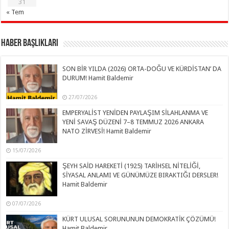
31
« Tem
Haber Başlıkları
SON BİR YILDA (2026) ORTA-DOĞU VE KÜRDİSTAN’ DA
DURUM! Hamit Baldemir
27/07/2026
EMPERYALİST YENİDEN PAYLAŞIM SİLAHLANMA VE
YENİ SAVAŞ DÜZENİ 7–8 TEMMUZ 2026 ANKARA
NATO ZİRVESİ! Hamit Baldemir
15/07/2026
ŞEYH SAİD HAREKETİ (1925) TARİHSEL NİTELİĞİ,
SİYASAL ANLAMI VE GÜNÜMÜZE BIRAKTIĞI DERSLER!
Hamit Baldemir
07/07/2026
KÜRT ULUSAL SORUNUNUN DEMOKRATİK ÇÖZÜMÜ!
Hamit Baldemir