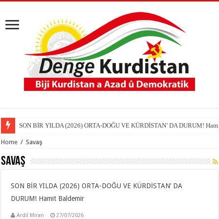
SON BİR YILDA (2026) ORTA-DOĞU VE KÜRDİSTAN’ DA DURUM! Hamit
EMPERYALİST YENİDEN PAYLAŞIM SİLAHLANMA VE YENİ SAVAŞ DÜZ
Home
/
Savaş
Savaş
SON BİR YILDA (2026) ORTA-DOĞU VE KÜRDİSTAN’ DA
DURUM! Hamit Baldemir
Ardil Miran
27/07/2026