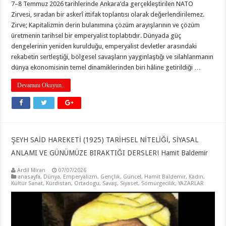
7–8 Temmuz 2026 tarihlerinde Ankara’da gerçekleştirilen NATO
Zirvesi, sıradan bir askerî ittifak toplantısı olarak değerlendirilemez.
Zirve; Kapitalizmin derin bulanımına çözüm arayışlarının ve çözüm
üretmenin tarihsel bir emperyalist toplabtıdır. Dünyada güç
dengelerinin yeniden kurulduğu, emperyalist devletler arasındaki
rekabetin sertleştiği, bölgesel savaşların yaygınlaştığı ve silahlanmanın
dünya ekonomisinin temel dinamiklerinden biri hâline getirildiği …
Devamını Okuyun..
ŞEYH SAİD HAREKETİ (1925) TARİHSEL NİTELİĞİ, SİYASAL
ANLAMI VE GÜNÜMÜZE BIRAKTIĞI DERSLER! Hamit Baldemir
Ardil Miran
07/07/2026
anasayfa
,
Dünya
,
Emperyalizm
,
Gençlik
,
Güncel
,
Hamit Baldemir
,
Kadın
,
Kültür Sanat
,
Kürdistan
,
Ortadogu
,
Savaş
,
Siyaset
,
Sömürgecilik
,
YAZARLAR