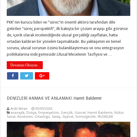
PKK’ nin kurucu lideri ve ”sürec”in önemli aktörü tarafından dile
getirilen “süreç perspektifi”, ilk bakışta bir çözüm arayışı gibi görünse
de, içerik olarak incelendiğinde ulusal gerçekliği zayıflatan, hatta
ortadan kaldıran bir yönelim taşımaktadır. Bu yaklaşımın en temel
sorunu, ulusal sorunun özünü bulanıklaştırması ve onu entegrasyon
politikalarına indirgemesidir.Ulusal Meselenin Tasfiyesi ve …
Devamını Okuyun..
DENİZLERİ ANMAK VE ANLAMAK! Hamit Baldemir
Ardil Miran
05/05/2026
anasayfa
,
Dünya
,
Emperyalizm
,
Gençlik
,
Güncel
,
Hamit Baldemir
,
Kültür
Sanat
,
Kürdistan
,
Ortadogu
,
Savaş
,
Siyaset
,
Sömürgecilik
,
YAZARLAR