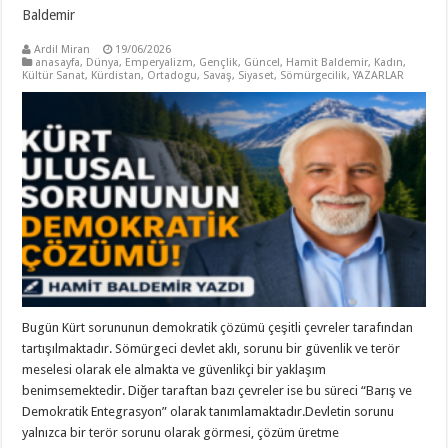
Baldemir
Ardil Miran
19/06/2026
anasayfa
,
Dünya
,
Emperyalizm
,
Gençlik
,
Güncel
,
Hamit Baldemir
,
Kadın
,
Kültür Sanat
,
Kürdistan
,
Ortadogu
,
Savaş
,
Siyaset
,
Sömürgecilik
,
YAZARLAR
Bugün Kürt sorununun demokratik çözümü çeşitli çevreler tarafından
tartışılmaktadır. Sömürgeci devlet aklı, sorunu bir güvenlik ve terör
meselesi olarak ele almakta ve güvenlikçi bir yaklaşım
benimsemektedir. Diğer taraftan bazı çevreler ise bu süreci “Barış ve
Demokratik Entegrasyon” olarak tanımlamaktadır.Devletin sorunu
yalnızca bir terör sorunu olarak görmesi, çözüm üretme