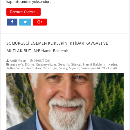
kapasitesinden yoksundur. …
Devamını Okuyun..
SÖMÜRGECİ EGEMEN KLİKLERİN İKTİDAR KAVGASI VE
MUTLAK BUTLAN! Hamit Baldemir
Ardil Miran
04/06/2026
anasayfa
,
Dünya
,
Emperyalizm
,
Gençlik
,
Güncel
,
Hamit Baldemir
,
Kadın
,
Kültür Sanat
,
Kürdistan
,
Ortadogu
,
Savaş
,
Siyaset
,
Sömürgecilik
,
YAZARLAR