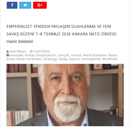
EMPERYALİST YENİDEN PAYLAŞIM SİLAHLANMA VE YENİ
SAVAŞ DÜZENİ 7–8 TEMMUZ 2026 ANKARA NATO ZİRVESİ!
Hamit Baldemir
Ardil Miran
15/07/2026
anasayfa
,
Dünya
,
Emperyalizm
,
Gençlik
,
Güncel
,
Hamit Baldemir
,
Kadın
,
Kültür Sanat
,
Kürdistan
,
Ortadogu
,
Savaş
,
Siyaset
,
Sömürgecilik
,
YAZARLAR