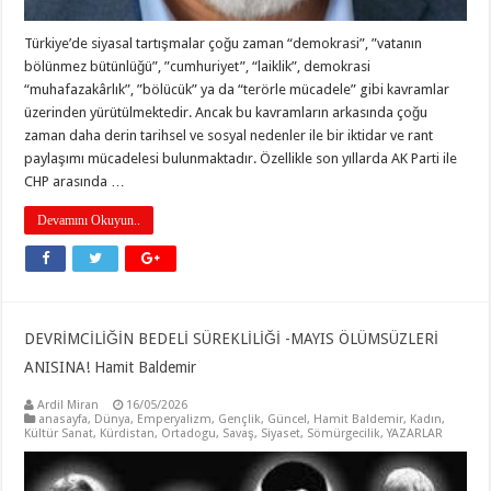
Türkiye’de siyasal tartışmalar çoğu zaman “demokrasi”, ”vatanın
bölünmez bütünlüğü”, ”cumhuriyet”, “laiklik”, demokrasi
“muhafazakârlık”, ”bölücük” ya da “terörle mücadele” gibi kavramlar
üzerinden yürütülmektedir. Ancak bu kavramların arkasında çoğu
zaman daha derin tarihsel ve sosyal nedenler ile bir iktidar ve rant
paylaşımı mücadelesi bulunmaktadır. Özellikle son yıllarda AK Parti ile
CHP arasında …
Devamını Okuyun..
DEVRİMCİLİĞİN BEDELİ SÜREKLİLİĞİ -MAYIS ÖLÜMSÜZLERİ
ANISINA! Hamit Baldemir
Ardil Miran
16/05/2026
anasayfa
,
Dünya
,
Emperyalizm
,
Gençlik
,
Güncel
,
Hamit Baldemir
,
Kadın
,
Kültür Sanat
,
Kürdistan
,
Ortadogu
,
Savaş
,
Siyaset
,
Sömürgecilik
,
YAZARLAR