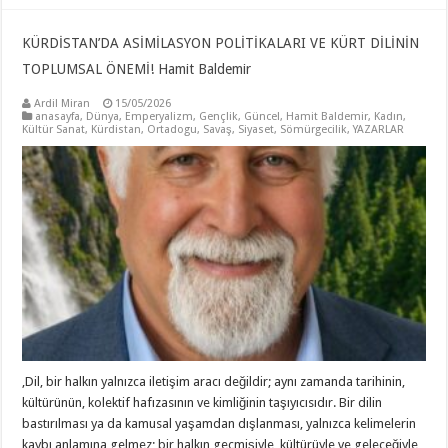
KÜRDİSTAN’DA ASİMİLASYON POLİTİKALARI VE KÜRT DİLİNİN
TOPLUMSAL ÖNEMİ! Hamit Baldemir
Ardil Miran
15/05/2026
anasayfa
,
Dünya
,
Emperyalizm
,
Gençlik
,
Güncel
,
Hamit Baldemir
,
Kadın
,
Kültür Sanat
,
Kürdistan
,
Ortadogu
,
Savaş
,
Siyaset
,
Sömürgecilik
,
YAZARLAR
,Dil, bir halkın yalnızca iletişim aracı değildir; aynı zamanda tarihinin,
kültürünün, kolektif hafızasının ve kimliğinin taşıyıcısıdır. Bir dilin
bastırılması ya da kamusal yaşamdan dışlanması, yalnızca kelimelerin
kaybı anlamına gelmez; bir halkın geçmişiyle, kültürüyle ve geleceğiyle