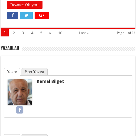
Devamını Okuyun..
1
2
3
4
5
»
10
...
Last »
Page 1 of 14
YAZARLAR
Yazar
Son Yazısı
Kemal Bilget