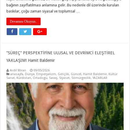
bağının zayıflatılması anlamına gelir. Bu nedenle dil üzerinde kurulan
baskılar, çoğu zaman siyasal ve toplumsal …
Devamını Okuyun..
”SÜREÇ” PERSPEKTİFİNE ULUSAL VE DEVRİMCİ ELEŞTİREL
YAKLAŞIM! Hamit Baldemir
Ardil Miran
09/05/2026
anasayfa
,
Dünya
,
Emperyalizm
,
Gençlik
,
Güncel
,
Hamit Baldemir
,
Kültür
Sanat
,
Kürdistan
,
Ortadogu
,
Savaş
,
Siyaset
,
Sömürgecilik
,
YAZARLAR