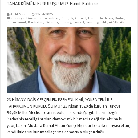
TAHAKKÜMÜN KURULUŞU MU? Hamit Baldemir
Ardil Miran
22/04/2026
anasayfa
,
Dünya
,
Emperyalizm
,
Gençlik
,
Güncel
,
Hamit Baldemir
,
Kadın
,
Kültür Sanat
,
Kürdistan
,
Ortadogu
,
Savaş
,
Siyaset
,
Sömürgecilik
,
YAZARLAR
23 NİSAN’A DAİR GERÇEKLER: EGEMENLİK Mİ, YOKSA YENİ BİR
TAHAKKÜMÜN KURULUŞU MU? 23 Nisan 1920’de kurulan Türkiye
Büyük Millet Meclisi, resmi ideolojinin sunduğu gibi halkın özgür
iradesinin tecelligâhı olan demokratik bir meclis değildir. Aksine bu
yapı, başını Mustafa Kemal Atatürk’ün çektiği dar bir askeri-siyasi elitin,
kendi iktidarını kurumsallaştırmak amacıyla oluşturduğu …