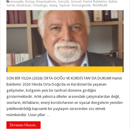
anasayfa
,
Dünya
,
Emperyalizm
,
Gençlik
,
Güncel
,
Hamit Baldemir
,
Kültür
Sanat
,
Kürdistan
,
Ortadogu
,
Savaş
,
Siyaset
,
Sömürgecilik
,
YAZARLAR
SON BİR YILDA (2026) ORTA-DOĞU VE KÜRDİSTAN’ DA DURUM! Hamit
Baldemir 2026 Yılında Orta Doğu’da ve Kürdistan’da yaşanan
gelişmeler, bölgenin yeni bir tarihsel döneme girdiğini
göstermektedir. Artık yalnızca ülkeler arasındaki çatışmalardan değil,
sınırların, ittifakların, enerji koridorlarının ve siyasal dengelerin yeniden
şekillendirildiği kapsamlı bir paylaşım sürecinden söz etmek
mümkündür. Uzun yıllar …
Devamını Okuyun..