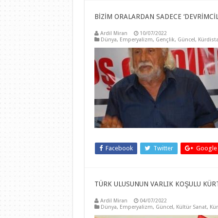
BİZİM ORALARDAN SADECE ‘DEVRİMCİL
Ardil Miran
10/07/2022
Dünya
,
Emperyalizm
,
Gençlik
,
Güncel
,
Kürdist
Facebook
Twitter
Google
TÜRK ULUSUNUN VARLIK KOŞULU KÜRT
Ardil Miran
04/07/2022
Dünya
,
Emperyalizm
,
Güncel
,
Kültür Sanat
,
Kür