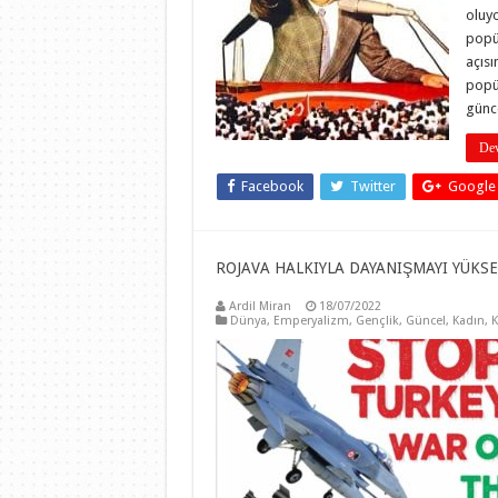
oluyo
popü
açısı
popü
günc
Dev
Facebook
Twitter
Google
ROJAVA HALKIYLA DAYANIŞMAYI YÜKSE
Ardil Miran
18/07/2022
Dünya
,
Emperyalizm
,
Gençlik
,
Güncel
,
Kadın
,
K