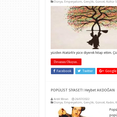
Dünya
,
Emperyalizm
,
Gençlik
,
Güncel
,
Kültür 
yüzden Atatürk’e yüce diyerek hitap ettim. Ç
Devamını Okuyun..
Facebook
Twitter
Google
POPÜLİST SİYASET! Heybet AKDOĞAN
Ardil Miran
26/07/2022
Dünya
,
Emperyalizm
,
Gençlik
,
Güncel
,
Kadın
,
K
Popül
popül