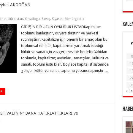
Heybet AKDOĞAN
Sanat
,
Kürdistan
,
Ortadogu
,
Savaş
,
Siyaset
,
Sömürgecilik
KALE
GİDİŞİN BİR UZUN ÖYKÜDÜR ÜSTADKapitalizm
toplumu katılaştırır, duyarsızlaştırır ve herkesi
rutinleştirir. Kapitalizm için önemli bir amaç olan bu
P
toplumsal ruh hâli, kapitalizmin yaratmak istediği
kültür ve sanat için vazgeçilmez bir hedeftir.Yalıtılan
3
toplumla, kapitalizm; aydınları, sanatçıları, kültürü ve
1
sanatı, toplum üstü kılar, böylece kapitalist sistemde
gelişen kültür ve sanat, topluma yabancılaşmıştır …
1
2
3
« T
 +
Haber
TİVALİ’NİN” BANA HATIRLATTIKLARI ve
N