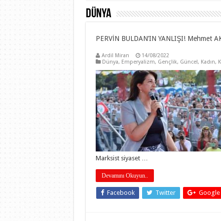
Dünya
PERVİN BULDAN’IN YANLIŞI! Mehmet A
Ardil Miran
14/08/2022
Dünya
,
Emperyalizm
,
Gençlik
,
Güncel
,
Kadın
,
K
Marksist siyaset …
Devamını Okuyun..
Facebook
Twitter
Google