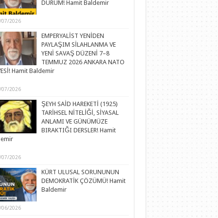
DURUM! Hamit Baldemir
/07/2026
EMPERYALİST YENİDEN
PAYLAŞIM SİLAHLANMA VE
YENİ SAVAŞ DÜZENİ 7–8
TEMMUZ 2026 ANKARA NATO
ESİ! Hamit Baldemir
/07/2026
ŞEYH SAİD HAREKETİ (1925)
TARİHSEL NİTELİĞİ, SİYASAL
ANLAMI VE GÜNÜMÜZE
BIRAKTIĞI DERSLER! Hamit
demir
/07/2026
KÜRT ULUSAL SORUNUNUN
DEMOKRATİK ÇÖZÜMÜ! Hamit
Baldemir
/06/2026