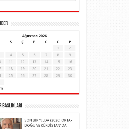
NDER
Ağustos 2026
S
Ç
P
C
C
P
1
2
4
5
6
7
8
9
0
11
12
13
14
15
16
7
18
19
20
21
22
23
4
25
26
27
28
29
30
1
em
 Başlıkları
SON BİR YILDA (2026) ORTA-
DOĞU VE KÜRDİSTAN’ DA