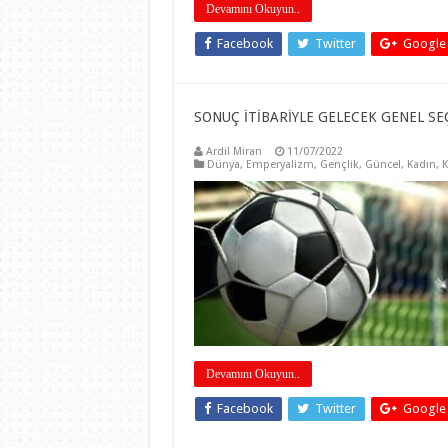
Devamını Okuyun..
Facebook
Twitter
Google
SONUÇ İTİBARİYLE GELECEK GENEL SE
Ardil Miran
11/07/2022
Dünya
,
Emperyalizm
,
Gençlik
,
Güncel
,
Kadın
,
K
Devamını Okuyun..
Facebook
Twitter
Google