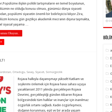
r.Popülizme ilişkin politik tartışmaların en temel boyutunun,
lüzmin ne olduğu konusu olması, günümüz dünya siyaseti
ndan, popülizmi siyasetin önemli bir belirleyicisi kılıyor.Zira,
lüzm konusu gün geçtikçe akademik mecranın dışına taşmakta,
04
el siyasal yaşama …
amını Okuyun..
Bölü
 +
a
LT!
ürdistan
,
Ortadogu
,
Savaş
,
Siyaset
,
Sömürgecilik
G
Rojava halkıyla dayanışmayı yükselt! Katliam ve
G
soykırımı önlemek için Rojava hava sahası uçuşa
K
yasaklansın! 2011 yılında gerçekleşen Rojava
Devrimi, gerçekleştiği günden itibaren Rojava
K
bölgesindeki tüm halklar ve inançlar için inanılmaz
K
özgürlük ortamı sağladı. Kadın özgürleşmesi,
doğanın korunması, eşit ve bir arada yaşam