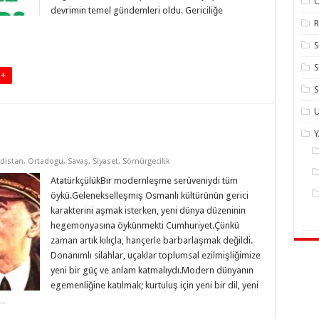
devrimin temel gündemleri oldu. Gericiliğe
R
S
 +
S
U
distan
,
Ortadogu
,
Savaş
,
Siyaset
,
Sömürgecilik
AtatürkçülükBir modernleşme serüveniydi tüm
öykü.Gelenekselleşmiş Osmanlı kültürünün gerici
karakterini aşmak isterken, yeni dünya düzeninin
hegemonyasına öykünmekti Cumhuriyet.Çünkü
zaman artık kılıçla, hançerle barbarlaşmak değildi.
Donanımlı silahlar, uçaklar toplumsal ezilmişliğimize
yeni bir güç ve anlam katmalıydı.Modern dünyanın
egemenliğine katılmak; kurtuluş için yeni bir dil, yeni
 …