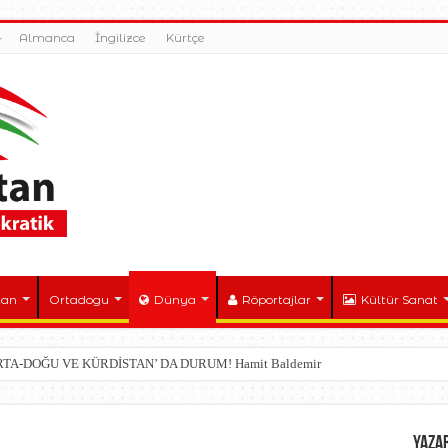
Almanca
İngilizce
Kürtçe
tan
Ortadogu
Dünya
Röportajlar
Kültür Sanat
ORTA-DOĞU VE KÜRDİSTAN’ DA DURUM! Hamit Baldemir
YAZA