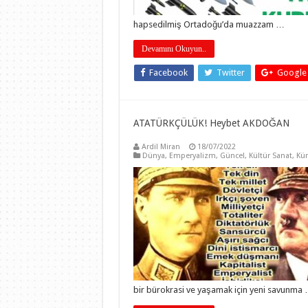
hapsedilmiş Ortadoğu’da muazzam …
Devamını Okuyun..
Facebook
Twitter
Google
ATATÜRKÇÜLÜK! Heybet AKDOĞAN
Ardil Miran
18/07/2022
Dünya
,
Emperyalizm
,
Güncel
,
Kültür Sanat
,
Kür
bir bürokrasi ve yaşamak için yeni savunma