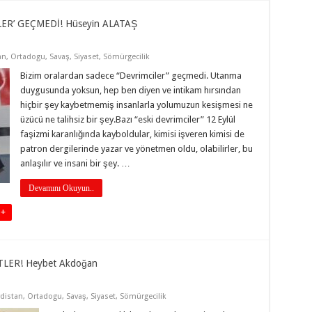
ER’ GEÇMEDİ! Hüseyin ALATAŞ
an
,
Ortadogu
,
Savaş
,
Siyaset
,
Sömürgecilik
Bizim oralardan sadece “Devrimciler” geçmedi. Utanma
duygusunda yoksun, hep ben diyen ve intikam hırsından
hiçbir şey kaybetmemiş insanlarla yolumuzun kesişmesi ne
üzücü ne talihsiz bir şey.Bazı “eski devrimciler” 12 Eylül
faşizmi karanlığında kayboldular, kimisi işveren kimisi de
patron dergilerinde yazar ve yönetmen oldu, olabilirler, bu
anlaşılır ve insani bir şey. …
Devamını Okuyun..
 +
LER! Heybet Akdoğan
distan
,
Ortadogu
,
Savaş
,
Siyaset
,
Sömürgecilik