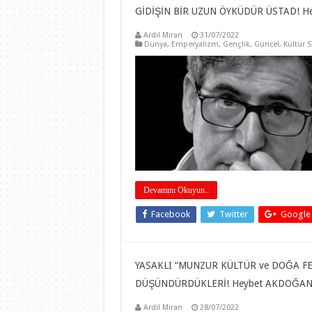
GİDİŞİN BİR UZUN ÖYKÜDÜR ÜSTAD! 
Ardil Miran
31/07/2022
Dünya
,
Emperyalizm
,
Gençlik
,
Güncel
,
Kültür 
Devamını Okuyun..
Facebook
Twitter
Google
YASAKLI “MUNZUR KÜLTÜR ve DOĞA FES
DÜŞÜNDÜRDÜKLERİ! Heybet AKDOĞA
Ardil Miran
28/07/2022