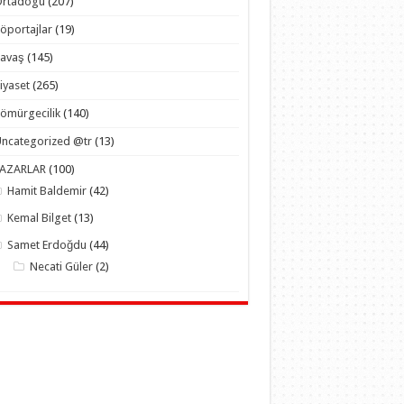
Ortadogu
(207)
öportajlar
(19)
Savaş
(145)
iyaset
(265)
ömürgecilik
(140)
ncategorized @tr
(13)
YAZARLAR
(100)
Hamit Baldemir
(42)
Kemal Bilget
(13)
Samet Erdoğdu
(44)
Necati Güler
(2)