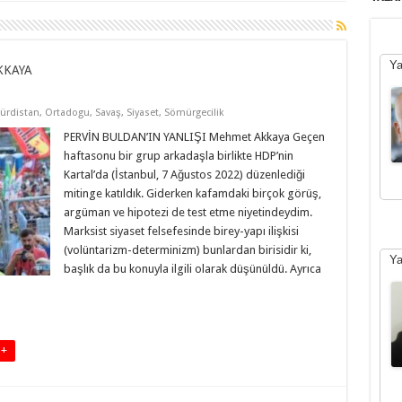
Ya
KKAYA
ürdistan
,
Ortadogu
,
Savaş
,
Siyaset
,
Sömürgecilik
PERVİN BULDAN’IN YANLIŞI Mehmet Akkaya Geçen
haftasonu bir grup arkadaşla birlikte HDP’nin
Kartal’da (İstanbul, 7 Ağustos 2022) düzenlediği
mitinge katıldık. Giderken kafamdaki birçok görüş,
argüman ve hipotezi de test etme niyetindeydim.
Marksist siyaset felsefesinde birey-yapı ilişkisi
(volüntarizm-determinizm) bunlardan birisidir ki,
Ya
başlık da bu konuyla ilgili olarak düşünüldü. Ayrıca
 +