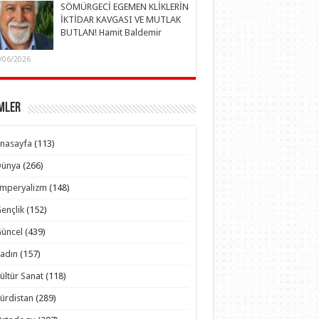
SÖMÜRGECİ EGEMEN KLİKLERİN
İKTİDAR KAVGASI VE MUTLAK
BUTLAN! Hamit Baldemir
/06/2026
mler
nasayfa
(113)
Dünya
(266)
Emperyalizm
(148)
ençlik
(152)
üncel
(439)
adın
(157)
ültür Sanat
(118)
ürdistan
(289)