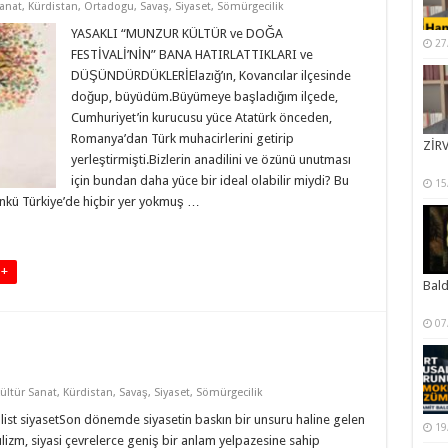
Sanat
,
Kürdistan
,
Ortadogu
,
Savaş
,
Siyaset
,
Sömürgecilik
YASAKLI “MUNZUR KÜLTÜR ve DOĞA
27
FESTİVALİ’NİN” BANA HATIRLATTIKLARI ve
DÜŞÜNDÜRDÜKLERİElazığ’ın, Kovancılar ilçesinde
doğup, büyüdüm.Büyümeye başladığım ilçede,
Cumhuriyet’in kurucusu yüce Atatürk önceden,
Romanya’dan Türk muhacirlerini getirip
ZİRV
yerleştirmişti.Bizlerin anadilini ve özünü unutması
için bundan daha yüce bir ideal olabilir miydi? Bu
15
ünkü Türkiye’de hiçbir yer yokmuş …
 +
Bal
07
ültür Sanat
,
Kürdistan
,
Savaş
,
Siyaset
,
Sömürgecilik
ist siyasetSon dönemde siyasetin baskın bir unsuru haline gelen
19
izm, siyasi çevrelerce geniş bir anlam yelpazesine sahip