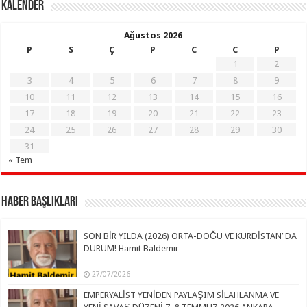
KALENDER
Ağustos 2026
P
S
Ç
P
C
C
P
1
2
3
4
5
6
7
8
9
10
11
12
13
14
15
16
17
18
19
20
21
22
23
24
25
26
27
28
29
30
31
« Tem
Haber Başlıkları
SON BİR YILDA (2026) ORTA-DOĞU VE KÜRDİSTAN’ DA
DURUM! Hamit Baldemir
27/07/2026
EMPERYALİST YENİDEN PAYLAŞIM SİLAHLANMA VE