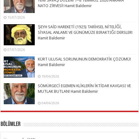
YENİ SAVAŞ DÜZENİ 7–8 TEMMUZ 2026 ANKARA
NATO ZİRVESİ! Hamit Baldemir
15/07/2026
ŞEYH SAİD HAREKETİ (1925) TARİHSEL NİTELİĞİ,
SİYASAL ANLAMI VE GÜNÜMÜZE BIRAKTIĞI DERSLER!
Hamit Baldemir
07/07/2026
KÜRT ULUSAL SORUNUNUN DEMOKRATİK ÇÖZÜMÜ!
Hamit Baldemir
19/06/2026
SÖMÜRGECİ EGEMEN KLİKLERİN İKTİDAR KAVGASI VE
MUTLAK BUTLAN! Hamit Baldemir
04/06/2026
Bölümler