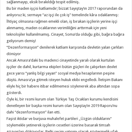
sağlanmayıp, eksik bırakıldığı tespit edilmiş.
Bu bir maden işçisi katliamıdır; bizzat Sayıştay’ın 2017 raporundan da
anlıyoruz ki, sermaye “az işçi ile çok iş” temelinde kâra odaklanmış:
İhtiyaç olmasına rağmen emekli olan, iş bırakan işçilerin yerine işçi
alınmamış, maden ocaklarının verimliliğini arttırmak için yeni
teknolojiler kullanılmamış. Cinayet, Soma’da olduğu gibi, bağıra bağıra
geliyorum demiş!
“Dezenformasyon” denilerek katliam karşısında devletin yalan çarkları
dönüyor
Ancak Amasra’daki bu madenci cinayetinde yaralı olarak kurtulan
işçiler de dahil, kurtarma ekipleri bütün güçleri ile çalışırken devlet
gece yarısı “yanlış bilgi yayan” sosyal medya hesaplarının peşine
düştü. Amasra’ya gitmek isteyen hukuk ekibi engelledi. İletişim Bakanı
eliyle hiç bir habere itibar edilmemesi söylenerek aba altından sopa
gösterdi.
Öyle ki, bir resmi kurum olan Türkiye Taş Ocakları kurumu kendisini
denetleyen bir başka resmi kurum olan Sayıştay’ın 2019 Raporu’nu
dahi “dezenformasyon” ilan etti.
Faşist iktidar ve burjuva muhalefet partileri „Üzgün olduklarını“
söylemekle yetinerek işçilerin cesetleri üzerine basarak timsah
gözyaşları döküyorlar. Belki seçim yatırımı olarak göstermelik ufak