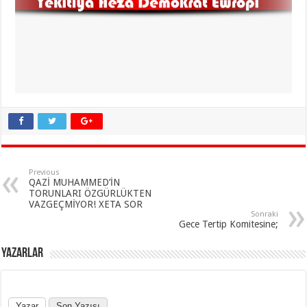
Previous
QAZİ MUHAMMED’İN
TORUNLARI ÖZGÜRLÜKTEN
VAZGEÇMİYOR! XETA SOR
Sonraki
Gece Tertip Komitesine;
YAZARLAR
Yazar
Son Yazısı