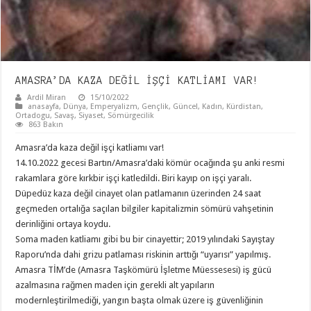
AMASRA’DA KAZA DEĞİL İŞÇİ KATLİAMI VAR!
Ardil Miran
15/10/2022
anasayfa
,
Dünya
,
Emperyalizm
,
Gençlik
,
Güncel
,
Kadın
,
Kürdistan
,
Ortadogu
,
Savaş
,
Siyaset
,
Sömürgecilik
863 Bakın
Amasra’da kaza değil işçi katliamı var!
14.10.2022 gecesi Bartın/Amasra’daki kömür ocağında şu anki resmi
rakamlara göre kırkbir işçi katledildi. Biri kayıp on işçi yaralı.
Düpedüz kaza değil cinayet olan patlamanın üzerinden 24 saat
geçmeden ortalığa saçılan bilgiler kapitalizmin sömürü vahşetinin
derinliğini ortaya koydu.
Soma maden katliamı gibi bu bir cinayettir; 2019 yılındaki Sayıştay
Raporu’nda dahi grizu patlaması riskinin arttığı “uyarısı” yapılmış.
Amasra TİM’de (Amasra Taşkömürü İşletme Müessesesi) iş gücü
azalmasına rağmen maden için gerekli alt yapıların
modernleştirilmediği, yangın başta olmak üzere iş güvenliğinin