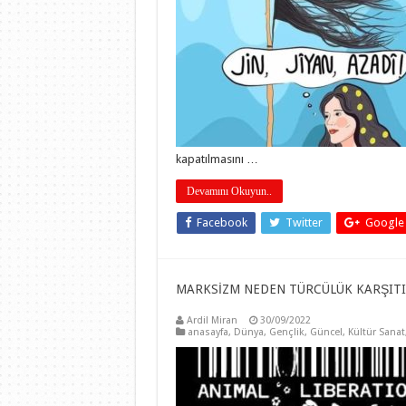
kapatılmasını …
Devamını Okuyun..
Facebook
Twitter
Google
MARKSİZM NEDEN TÜRCÜLÜK KARŞITI 
Ardil Miran
30/09/2022
anasayfa
,
Dünya
,
Gençlik
,
Güncel
,
Kültür Sanat