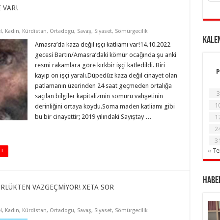
 VAR!
l
,
Kadın
,
Kürdistan
,
Ortadogu
,
Savaş
,
Siyaset
,
Sömürgecilik
KALE
Amasra’da kaza değil işçi katliamı var!14.10.2022
gecesi Bartın/Amasra’daki kömür ocağında şu anki
resmi rakamlara göre kırkbir işçi katledildi. Biri
P
kayıp on işçi yaralı.Düpedüz kaza değil cinayet olan
patlamanın üzerinden 24 saat geçmeden ortalığa
3
saçılan bilgiler kapitalizmin sömürü vahşetinin
1
derinliğini ortaya koydu.Soma maden katliamı gibi
bu bir cinayettir; 2019 yılındaki Sayıştay …
1
2
3
« T
 +
Haber
RLÜKTEN VAZGEÇMİYOR! XETA SOR
l
,
Kadın
,
Kürdistan
,
Ortadogu
,
Savaş
,
Siyaset
,
Sömürgecilik