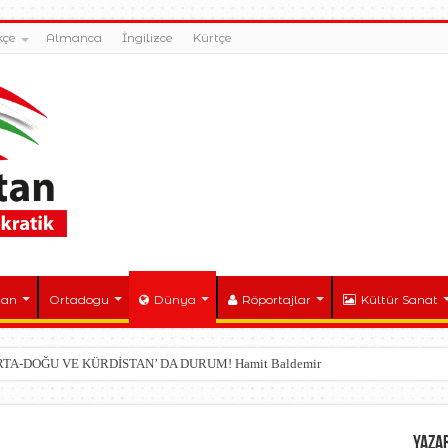
kçe
Almanca
İngilizce
Kürtçe
tan
Ortadogu
Dünya
Röportajlar
Kültür Sanat
ORTA-DOĞU VE KÜRDİSTAN’ DA DURUM! Hamit Baldemir
YAZA