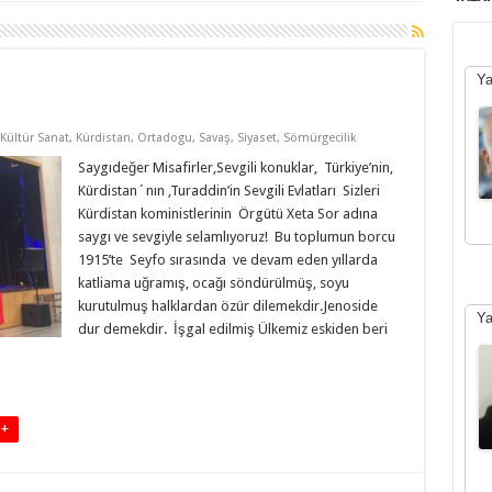
Ya
Kültür Sanat
,
Kürdistan
,
Ortadogu
,
Savaş
,
Siyaset
,
Sömürgecilik
Saygıdeğer Misafirler,Sevgili konuklar, Türkiye’nin,
Kürdistan´nın ,Turaddin’in Sevgili Evlatları Sizleri
Kürdistan koministlerinin Örgütü Xeta Sor adına
saygı ve sevgiyle selamlıyoruz! Bu toplumun borcu
1915’te Seyfo sırasında ve devam eden yıllarda
katliama uğramış, ocağı söndürülmüş, soyu
kurutulmuş halklardan özür dilemekdir.Jenoside
Ya
dur demekdir. İşgal edilmiş Ülkemiz eskiden beri
 +