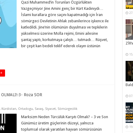
Qazi Muhammed’in Torunları Özgürlükten
Vazgeçmiyor Jine Amini genç bir Kürt Kadınıydı…
27
İslami kurallara göre saçını kapatmadığı için İran
sömürgeci Devletinin Ahlak zebanilerince işkence ile
katledildi. Jine’nin ölümünün duyulması ve tepkilerin
yükselmesi üzerine Molla rejimi, Emini ailesine
şantaj yaptı, korkutmaya çalıştı… tutmadı… Rüşvet,
ZİRV
bir çeşit kan bedeli teklif ederek olayın üstünün
15
 +
Bal
OLMALI!-3- Roza SOR
07
,
Kürdistan
,
Ortadogu
,
Savaş
,
Siyaset
,
Sömürgecilik
Marksizm Neden Türcülük Karşıtı Olmalı? – 3 ve Son
Günümüz üretim güçlerinin düzeyi, yalnızca
19
toplumsal olarak yaratılan hayvan sömürüsünün