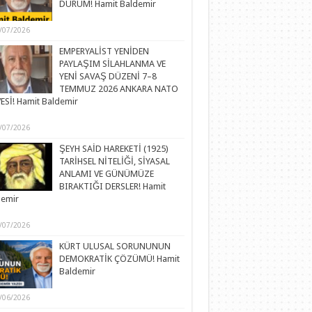
DURUM! Hamit Baldemir
/07/2026
EMPERYALİST YENİDEN
PAYLAŞIM SİLAHLANMA VE
YENİ SAVAŞ DÜZENİ 7–8
TEMMUZ 2026 ANKARA NATO
ESİ! Hamit Baldemir
/07/2026
ŞEYH SAİD HAREKETİ (1925)
TARİHSEL NİTELİĞİ, SİYASAL
ANLAMI VE GÜNÜMÜZE
BIRAKTIĞI DERSLER! Hamit
demir
/07/2026
KÜRT ULUSAL SORUNUNUN
DEMOKRATİK ÇÖZÜMÜ! Hamit
Baldemir
/06/2026