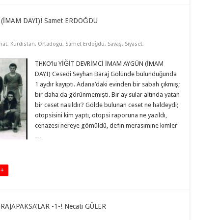
 (İMAM DAYI)! Samet ERDOĞDU
nat
,
Kürdistan
,
Ortadogu
,
Samet Erdoğdu
,
Savaş
,
Siyaset
,
THKO’lu YİĞİT DEVRİMCİ İMAM AYGÜN (İMAM
DAYI) Cesedi Seyhan Baraj Gölünde bulunduğunda
1 aydır kayıptı. Adana’daki evinden bir sabah çıkmış;
bir daha da görünmemişti. Bir ay sular altında yatan
bir ceset nasıldır? Gölde bulunan ceset ne haldeydi;
otopsisini kim yaptı, otopsi raporuna ne yazıldı,
cenazesi nereye gömüldü, defin merasimine kimler
…
 +
AJAPAKSA’LAR -1-! Necati GÜLER