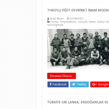
THKO’LU YİĞİT DEVRİMCİ İMAM AYGÜN
Ardil Miran
23/08/2022
Dünya
,
Emperyalizm
,
Gençlik
,
Kadın
,
Kültür Sa
Sömürgecilik
Devamını Okuyun..
Facebook
Twitter
Google
TÜRKİYE-SRİ LANKA; ERDOĞAN’LAR VE R