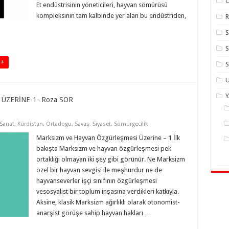
Et endüstrisinin yöneticileri, hayvan sömürüsü
kompleksinin tam kalbinde yer alan bu endüstriden,
R
S
 +
S
U
ÜZERİNE-1- Roza SOR
 Sanat
,
Kürdistan
,
Ortadogu
,
Savaş
,
Siyaset
,
Sömürgecilik
Marksizm ve Hayvan Özgürleşmesi Üzerine – 1 İlk
bakışta Marksizm ve hayvan özgürleşmesi pek
ortaklığı olmayan iki şey gibi görünür. Ne Marksizm
özel bir hayvan sevgisi ile meşhurdur ne de
hayvanseverler işçi sınıfının özgürleşmesi
vesosyalist bir toplum inşasına verdikleri katkıyla.
Aksine, klasik Marksizm ağırlıklı olarak otonomist-
anarşist görüşe sahip hayvan hakları …