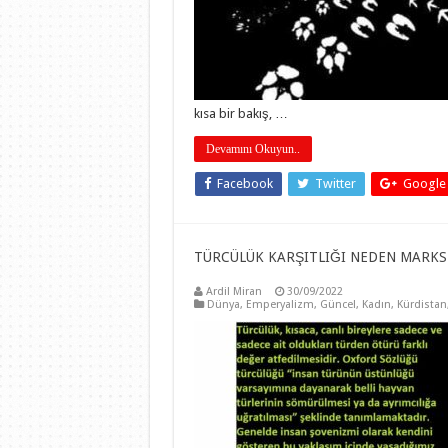
kısa bir bakış, …
Devamını Okuyun..
Facebook
Twitter
Google
TÜRCÜLÜK KARŞITLIĞI NEDEN MARKSİS
Ardil Miran
30/09/2022
Dünya
,
Emperyalizm
,
Güncel
,
Kadın
,
Kürdistan