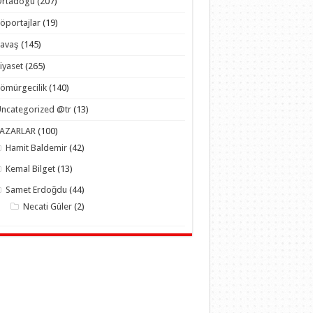
Ortadogu
(207)
öportajlar
(19)
Savaş
(145)
iyaset
(265)
ömürgecilik
(140)
ncategorized @tr
(13)
YAZARLAR
(100)
Hamit Baldemir
(42)
Kemal Bilget
(13)
Samet Erdoğdu
(44)
Necati Güler
(2)