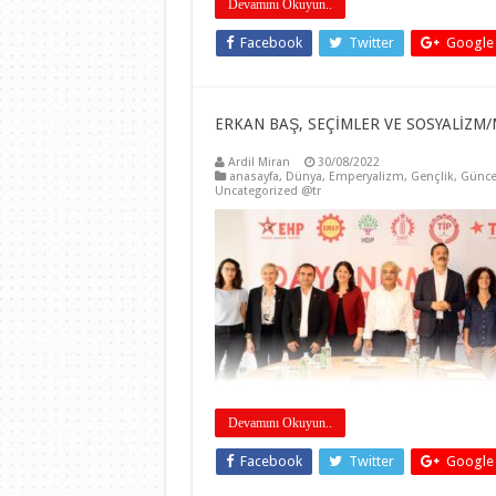
Devamını Okuyun..
Facebook
Twitter
Google
ERKAN BAŞ, SEÇİMLER VE SOSYALİZM/
Ardil Miran
30/08/2022
anasayfa
,
Dünya
,
Emperyalizm
,
Gençlik
,
Günce
Uncategorized @tr
Devamını Okuyun..
Facebook
Twitter
Google