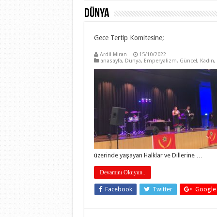
Dünya
Gece Tertip Komitesine;
Ardil Miran
15/10/2022
anasayfa
,
Dünya
,
Emperyalizm
,
Güncel
,
Kadın
,
üzerinde yaşayan Halklar ve Dillerine …
Devamını Okuyun..
Facebook
Twitter
Google