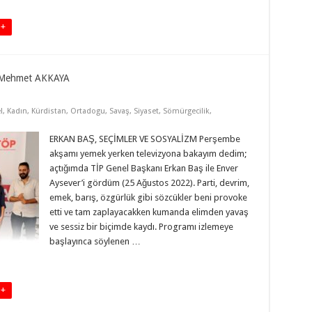
 +
Mehmet AKKAYA
l
,
Kadın
,
Kürdistan
,
Ortadogu
,
Savaş
,
Siyaset
,
Sömürgecilik
,
ERKAN BAŞ, SEÇİMLER VE SOSYALİZM Perşembe
akşamı yemek yerken televizyona bakayım dedim;
açtığımda TİP Genel Başkanı Erkan Baş ile Enver
Aysever’i gördüm (25 Ağustos 2022). Parti, devrim,
emek, barış, özgürlük gibi sözcükler beni provoke
etti ve tam zaplayacakken kumanda elimden yavaş
ve sessiz bir biçimde kaydı. Programı izlemeye
başlayınca söylenen …
 +