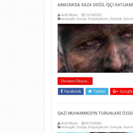
AMASRA’DA KAZA DEĞİL İŞÇİ KATLİAMI
Ardil Miran
15/10/2022
anasayfa
,
Dünya
,
Emperyalizm
,
Gençlik
,
Günce
Devamını Okuyun..
Facebook
Twitter
Google
QAZİ MUHAMMED’İN TORUNLARI ÖZGÜ
Ardil Miran
01/10/2022
anasayfa
,
Dünya
,
Emperyalizm
,
Gençlik
,
Günce