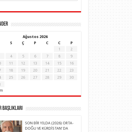
NDER
Ağustos 2026
S
Ç
P
C
C
P
1
2
4
5
6
7
8
9
0
11
12
13
14
15
16
7
18
19
20
21
22
23
4
25
26
27
28
29
30
1
em
 Başlıkları
SON BİR YILDA (2026) ORTA-
DOĞU VE KÜRDİSTAN’ DA