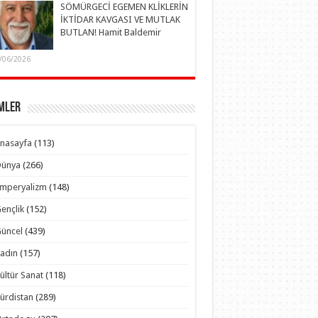
SÖMÜRGECİ EGEMEN KLİKLERİN
İKTİDAR KAVGASI VE MUTLAK
BUTLAN! Hamit Baldemir
/06/2026
mler
nasayfa
(113)
Dünya
(266)
Emperyalizm
(148)
ençlik
(152)
üncel
(439)
adın
(157)
ültür Sanat
(118)
ürdistan
(289)