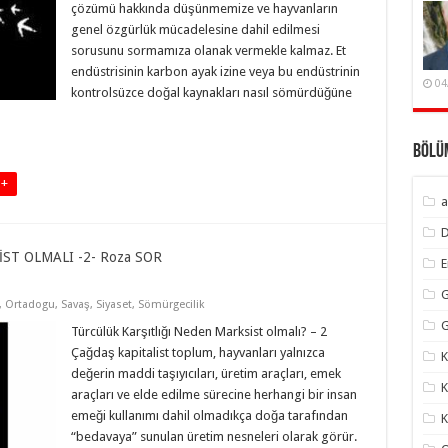
çözümü hakkında düşünmemize ve hayvanların
genel özgürlük mücadelesine dahil edilmesi
sorusunu sormamıza olanak vermekle kalmaz. Et
endüstrisinin karbon ayak izine veya bu endüstrinin
04
kontrolsüzce doğal kaynakları nasıl sömürdüğüne
Bölü
 +
a
T OLMALI -2- Roza SOR
G
,
Ortadogu
,
Savaş
,
Siyaset
,
Sömürgecilik
G
Türcülük Karşıtlığı Neden Marksist olmalı? – 2
Çağdaş kapitalist toplum, hayvanları yalnızca
K
değerin maddi taşıyıcıları, üretim araçları, emek
K
araçları ve elde edilme sürecine herhangi bir insan
emeği kullanımı dahil olmadıkça doğa tarafından
K
“bedavaya” sunulan üretim nesneleri olarak görür.