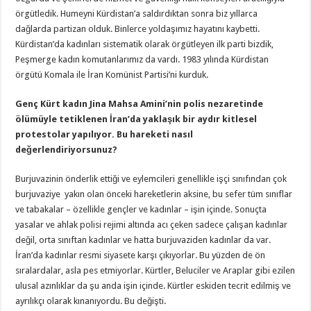
örgütledik. Humeyni Kürdistan’a saldırdıktan sonra biz yıllarca
dağlarda partizan olduk. Binlerce yoldaşımız hayatını kaybetti.
Kürdistan’da kadınları sistematik olarak örgütleyen ilk parti bizdik,
Peşmerge kadın komutanlarımız da vardı. 1983 yılında Kürdistan
örgütü Komala ile İran Komünist Partisi’ni kurduk.
Genç Kürt kadın Jina Mahsa Amini’nin polis nezaretinde
ölümüyle tetiklenen İran’da yaklaşık bir aydır kitlesel
protestolar yapılıyor. Bu hareketi nasıl
değerlendiriyorsunuz?
Burjuvazinin önderlik ettiği ve eylemcileri genellikle işçi sınıfından çok
burjuvaziye yakın olan önceki hareketlerin aksine, bu sefer tüm sınıflar
ve tabakalar – özellikle gençler ve kadınlar – işin içinde. Sonuçta
yasalar ve ahlak polisi rejimi altında acı çeken sadece çalışan kadınlar
değil, orta sınıftan kadınlar ve hatta burjuvaziden kadınlar da var.
İran’da kadınlar resmi siyasete karşı çıkıyorlar. Bu yüzden de ön
sıralardalar, asla pes etmiyorlar. Kürtler, Beluciler ve Araplar gibi ezilen
ulusal azınlıklar da şu anda işin içinde. Kürtler eskiden tecrit edilmiş ve
ayrılıkçı olarak kınanıyordu. Bu değişti.