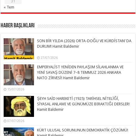
31
« Tem
Haber Başlıkları
SON BİR YILDA (2026) ORTA-DOĞU VE KÜRDİSTAN’ DA
DURUM! Hamit Baldemir
27/07/2026
EMPERYALİST YENİDEN PAYLAŞIM SİLAHLANMA VE
YENİ SAVAŞ DÜZENİ 7–8 TEMMUZ 2026 ANKARA
NATO ZİRVESİ! Hamit Baldemir
15/07/2026
ŞEYH SAİD HAREKETİ (1925) TARİHSEL NİTELİĞİ,
SİYASAL ANLAMI VE GÜNÜMÜZE BIRAKTIĞI DERSLER!
Hamit Baldemir
07/07/2026
KÜRT ULUSAL SORUNUNUN DEMOKRATİK ÇÖZÜMÜ!
Hamit Baldemir