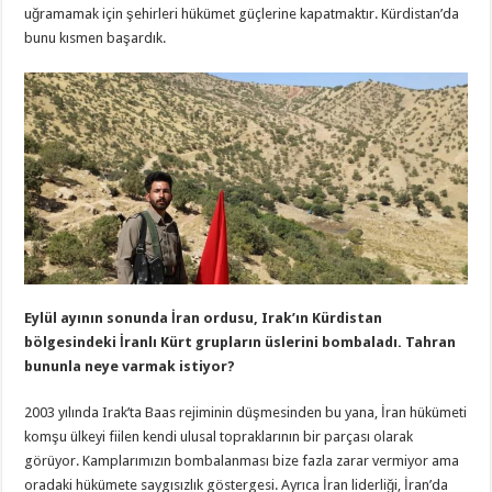
uğramamak için şehirleri hükümet güçlerine kapatmaktır. Kürdistan’da
bunu kısmen başardık.
Eylül ayının sonunda İran ordusu, Irak’ın Kürdistan
bölgesindeki İranlı Kürt grupların üslerini bombaladı. Tahran
bununla neye varmak istiyor?
2003 yılında Irak’ta Baas rejiminin düşmesinden bu yana, İran hükümeti
komşu ülkeyi fiilen kendi ulusal topraklarının bir parçası olarak
görüyor. Kamplarımızın bombalanması bize fazla zarar vermiyor ama
oradaki hükümete saygısızlık göstergesi. Ayrıca İran liderliği, İran’da