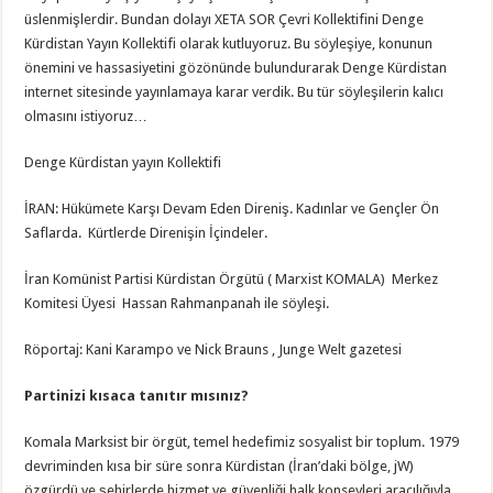
üslenmişlerdir. Bundan dolayı XETA SOR Çevri Kollektifini Denge
Kürdistan Yayın Kollektifi olarak kutluyoruz. Bu söyleşiye, konunun
önemini ve hassasiyetini gözönünde bulundurarak Denge Kürdistan
internet sitesinde yayınlamaya karar verdik. Bu tür söyleşilerin kalıcı
olmasını istiyoruz…
Denge Kürdistan yayın Kollektifi
İRAN: Hükümete Karşı Devam Eden Direniş. Kadınlar ve Gençler Ön
Saflarda. Kürtlerde Direnişin İçindeler.
İran Komünist Partisi Kürdistan Örgütü ( Marxist KOMALA) Merkez
Komitesi Üyesi Hassan Rahmanpanah ile söyleşi.
Röportaj: Kani Karampo ve Nick Brauns , Junge Welt gazetesi
Partinizi kısaca tanıtır mısınız?
Komala Marksist bir örgüt, temel hedefimiz sosyalist bir toplum. 1979
devriminden kısa bir süre sonra Kürdistan (İran’daki bölge, jW)
özgürdü ve şehirlerde hizmet ve güvenliği halk konseyleri aracılığıyla