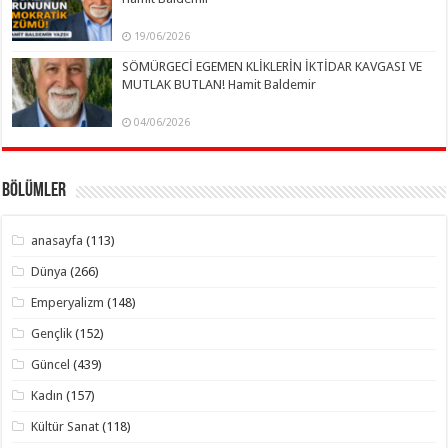
19/06/2026
SÖMÜRGECİ EGEMEN KLİKLERİN İKTİDAR KAVGASI VE
MUTLAK BUTLAN! Hamit Baldemir
04/06/2026
Bölümler
anasayfa
(113)
Dünya
(266)
Emperyalizm
(148)
Gençlik
(152)
Güncel
(439)
Kadın
(157)
Kültür Sanat
(118)