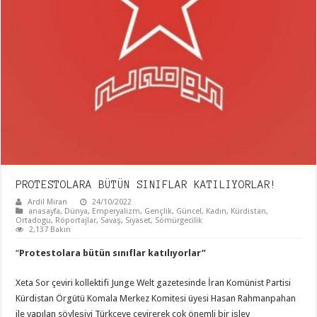
PROTESTOLARA BÜTÜN SINIFLAR KATILIYORLAR!
Ardil Miran
24/10/2022
anasayfa
,
Dünya
,
Emperyalizm
,
Gençlik
,
Güncel
,
Kadın
,
Kürdistan
,
Ortadogu
,
Röportajlar
,
Savaş
,
Siyaset
,
Sömürgecilik
2,137 Bakın
“
Protestolara bütün sınıflar katılıyorlar”
Xeta Sor çeviri kollektifi Junge Welt gazetesinde İran Komünist Partisi
Kürdistan Örgütü Komala Merkez Komitesi üyesi Hasan Rahmanpahan
ile yapılan söyleşiyi Türkçeye çevirerek çok önemli bir işlev