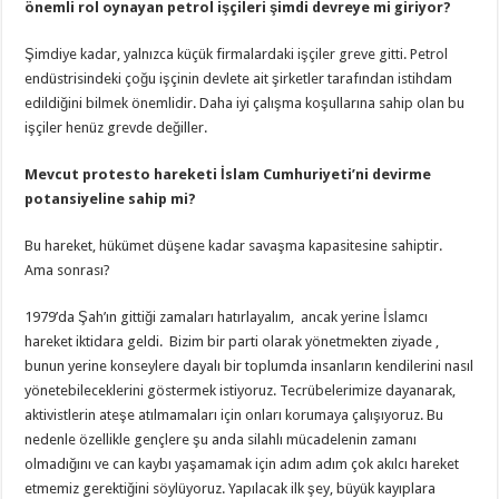
önemli rol oynayan petrol işçileri şimdi devreye mi giriyor?
Şimdiye kadar, yalnızca küçük firmalardaki işçiler greve gitti. Petrol
endüstrisindeki çoğu işçinin devlete ait şirketler tarafından istihdam
edildiğini bilmek önemlidir. Daha iyi çalışma koşullarına sahip olan bu
işçiler henüz grevde değiller.
Mevcut protesto hareketi İslam Cumhuriyeti’ni devirme
potansiyeline sahip mi?
Bu hareket, hükümet düşene kadar savaşma kapasitesine sahiptir.
Ama sonrası?
1979’da Şah’ın gittiği zamaları hatırlayalım, ancak yerine İslamcı
hareket iktidara geldi. Bizim bir parti olarak yönetmekten ziyade ,
bunun yerine konseylere dayalı bir toplumda insanların kendilerini nasıl
yönetebileceklerini göstermek istiyoruz. Tecrübelerimize dayanarak,
aktivistlerin ateşe atılmamaları için onları korumaya çalışıyoruz. Bu
nedenle özellikle gençlere şu anda silahlı mücadelenin zamanı
olmadığını ve can kaybı yaşamamak için adım adım çok akılcı hareket
etmemiz gerektiğini söylüyoruz. Yapılacak ilk şey, büyük kayıplara