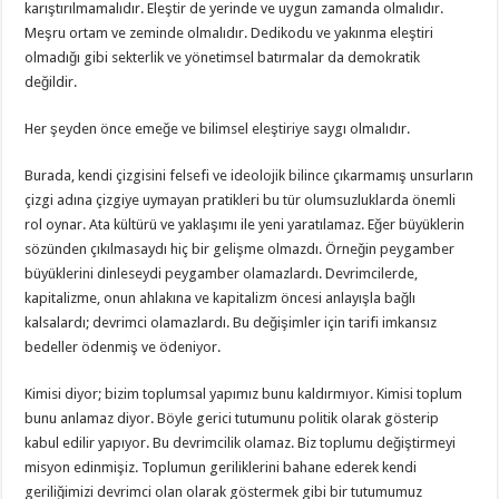
karıştırılmamalıdır. Eleştir de yerinde ve uygun zamanda olmalıdır.
Meşru ortam ve zeminde olmalıdır. Dedikodu ve yakınma eleştiri
olmadığı gibi sekterlik ve yönetimsel batırmalar da demokratik
değildir.
Her şeyden önce emeğe ve bilimsel eleştiriye saygı olmalıdır.
Burada, kendi çizgisini felsefi ve ideolojik bilince çıkarmamış unsurların
çizgi adına çizgiye uymayan pratikleri bu tür olumsuzluklarda önemli
rol oynar. Ata kültürü ve yaklaşımı ile yeni yaratılamaz. Eğer büyüklerin
sözünden çıkılmasaydı hiç bir gelişme olmazdı. Örneğin peygamber
büyüklerini dinleseydi peygamber olamazlardı. Devrimcilerde,
kapitalizme, onun ahlakına ve kapitalizm öncesi anlayışla bağlı
kalsalardı; devrimci olamazlardı. Bu değişimler için tarifi imkansız
bedeller ödenmiş ve ödeniyor.
Kimisi diyor; bizim toplumsal yapımız bunu kaldırmıyor. Kimisi toplum
bunu anlamaz diyor. Böyle gerici tutumunu politik olarak gösterip
kabul edilir yapıyor. Bu devrimcilik olamaz. Biz toplumu değiştirmeyi
misyon edinmişiz. Toplumun geriliklerini bahane ederek kendi
geriliğimizi devrimci olan olarak göstermek gibi bir tutumumuz