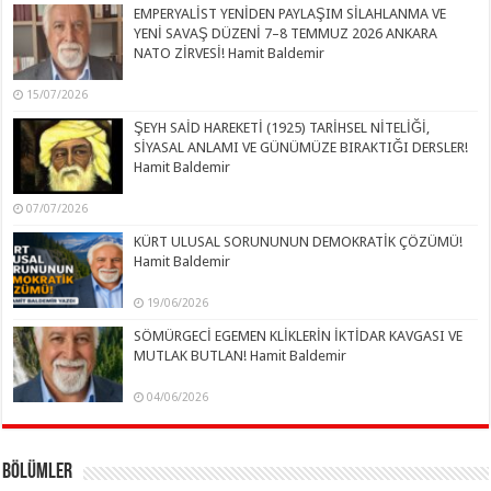
EMPERYALİST YENİDEN PAYLAŞIM SİLAHLANMA VE
YENİ SAVAŞ DÜZENİ 7–8 TEMMUZ 2026 ANKARA
NATO ZİRVESİ! Hamit Baldemir
15/07/2026
ŞEYH SAİD HAREKETİ (1925) TARİHSEL NİTELİĞİ,
SİYASAL ANLAMI VE GÜNÜMÜZE BIRAKTIĞI DERSLER!
Hamit Baldemir
07/07/2026
KÜRT ULUSAL SORUNUNUN DEMOKRATİK ÇÖZÜMÜ!
Hamit Baldemir
19/06/2026
SÖMÜRGECİ EGEMEN KLİKLERİN İKTİDAR KAVGASI VE
MUTLAK BUTLAN! Hamit Baldemir
04/06/2026
Bölümler