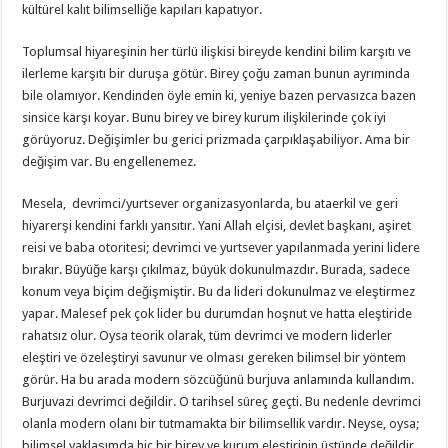
kültürel kalıt bilimselliğe kapıları kapatıyor.
Toplumsal hiyareşinin her türlü ilişkisi bireyde kendini bilim karşıtı ve
ilerleme karşıtı bir duruşa götür. Birey çoğu zaman bunun ayrımında
bile olamıyor. Kendinden öyle emin ki, yeniye bazen pervasızca bazen
sinsice karşı koyar. Bunu birey ve birey kurum ilişkilerinde çok iyi
görüyoruz. Değişimler bu gerici prizmada çarpıklaşabiliyor. Ama bir
değişim var. Bu engellenemez.
Mesela, devrimci/yurtsever organizasyonlarda, bu ataerkil ve geri
hiyarerşi kendini farklı yansıtır. Yani Allah elçisi, devlet başkanı, aşiret
reisi ve baba otoritesi; devrimci ve yurtsever yapılanmada yerini lidere
bırakır. Büyüğe karşı çıkılmaz, büyük dokunulmazdır. Burada, sadece
konum veya biçim değişmiştir. Bu da lideri dokunulmaz ve eleştirmez
yapar. Malesef pek çok lider bu durumdan hoşnut ve hatta eleştiride
rahatsız olur. Oysa teorik olarak, tüm devrimci ve modern liderler
eleştiri ve özeleştiryi savunur ve olması gereken bilimsel bir yöntem
görür. Ha bu arada modern sözcüğünü burjuva anlamında kullandım.
Burjuvazi devrimci değildir. O tarihsel süreç geçti. Bu nedenle devrimci
olanla modern olanı bir tutmamakta bir bilimsellik vardır. Neyse, oysa;
bilimsel yaklaşımda hiç bir birey ve kurum eleştirinin üstünde değildir.