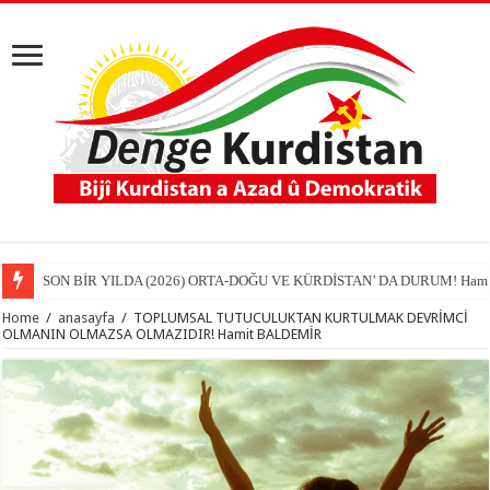
SON BİR YILDA (2026) ORTA-DOĞU VE KÜRDİSTAN’ DA DURUM! Hamit
Home
/
anasayfa
/
TOPLUMSAL TUTUCULUKTAN KURTULMAK DEVRİMCİ
OLMANIN OLMAZSA OLMAZIDIR! Hamit BALDEMİR