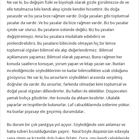
Ne var ki, bu değişim fiziki ve biyolojik olarak gözle görülmezse de ve
elle tutulmazsa bile kendi akışı içinde kendini hissettirir. Bu doğa
yasasıdır ve bu yasa bize rağmen vardır. Doğa yasaları gibi toplumsal
yasalar da vardır. Ve bu yasalar da bize rağmen vardır. Biz bu yasalar
içinde var oluruz. Bu yasaların üstünde değiliz. Biz bu yasaları
değiştiremeyiz. Ama bu yasalara müdahale edebiliriz ve
yönlendirebiliriz. Bu yasaların bilincinde olmayan hiç bir kimse
toplumsal olguları bilimsel ele alıp değerlendirmez. Bilimsel
açıklamasını yapamaz. Bilimsel olarak yapamaz. Buna rağmen her
konuda saatlerce konuşan, yorum yapan ve kitap yazan var. Bunları
incelediğimizde söylediklerinin ne kadar bilimsellikten uzak olduğunu
görüyoruz. Ne var ki, bu unsurların söyledikleri arasında serpilmiş
doğrular da vardır. Bu unsurlar, farkında olmadan kimi toplumsal ve
doğal yasal olguları dillendirirler. Bu halleri ile ekletikler. Düşünceleri
yamalı bohça gibidirler. Her konuda da ahkam kesilirler. Ukalalık
yaparlar ve tespitlerde bulunurlar. Laf cabazlıklarında üstlerine yoktur.
Ha bunlar piyasayı ele geçirmiş durumdalar.
Bu durum bir çok yanılgıya yol açıyor. Söylediğinde seni anlamaz ve
hatta ezberi bozulduğundan şaşırır. Nasıl böyle düşünürsün edasıyla
sana sitem ve kızgınlık dolu bakış fırlatır. Oysa, onu kendi çelişkileriyle