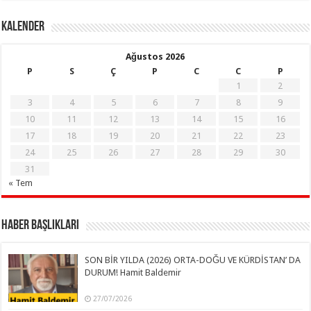
KALENDER
Ağustos 2026
P
S
Ç
P
C
C
P
1
2
3
4
5
6
7
8
9
10
11
12
13
14
15
16
17
18
19
20
21
22
23
24
25
26
27
28
29
30
31
« Tem
Haber Başlıkları
SON BİR YILDA (2026) ORTA-DOĞU VE KÜRDİSTAN’ DA
DURUM! Hamit Baldemir
27/07/2026