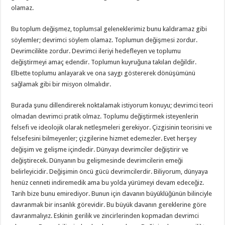
olamaz.
Bu toplum değişmez, toplumsal geleneklerimiz bunu kaldıramaz gibi
söylemler; devrimci söylem olamaz. Toplumun değişmesi zordur.
Devrimcilikte zordur. Devrimci ileriyi hedefleyen ve toplumu
değiştirmeyi amaç edendir. Toplumun kuyruğuna takılan değildir.
Elbette toplumu anlayarak ve ona saygı göstererek dönüşümünü
sağlamak gibi bir misyon olmalıdır.
Burada şunu dillendirerek noktalamak istiyorum konuyu; devrimci teori
olmadan devrimci pratik olmaz. Toplumu değiştirmek isteyenlerin
felsefi ve ideolojik olarak netleşmeleri gerekiyor. Çizgisinin teorisini ve
felsefesini bilmeyenler; çizgilerine hizmet edemezler. Evet herşey
değişim ve gelişme içindedir. Dünyayı devrimciler değiştirir ve
değiştirecek. Dünyanın bu gelişmesinde devrimcilerin emeği
belirleyicidir. Değişimin öncü gücü devrimcilerdir. Biliyorum, dünyaya
henüz cenneti indiremedik ama bu yolda yürümeyi devam edeceğiz.
Tarih bize bunu emirediyor. Bunun için davanın büyüklüğünün bilinciyle
davranmak bir insanlık görevidir. Bu büyük davanın gereklerine göre
davranmalıyız. Eskinin gerilik ve zincirlerinden kopmadan devrimci