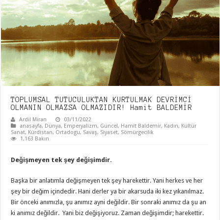
TOPLUMSAL TUTUCULUKTAN KURTULMAK DEVRİMCİ
OLMANIN OLMAZSA OLMAZIDIR! Hamit BALDEMİR
Ardil Miran
03/11/2022
anasayfa
,
Dünya
,
Emperyalizm
,
Güncel
,
Hamit Baldemir
,
Kadın
,
Kültür
Sanat
,
Kürdistan
,
Ortadogu
,
Savaş
,
Siyaset
,
Sömürgecilik
1,163 Bakın
Değişmeyen tek şey değişimdir.
Başka bir anlatımla değişmeyen tek şey harekettir. Yani herkes ve her
şey bir değim içindedir. Hani derler ya bir akarsuda iki kez yıkanılmaz.
Bir önceki anımızla, şu anımız ayni değildir. Bir sonraki anımız da şu an
ki anımız değildir. Yani biz değişiyoruz. Zaman değişimdir; harekettir.