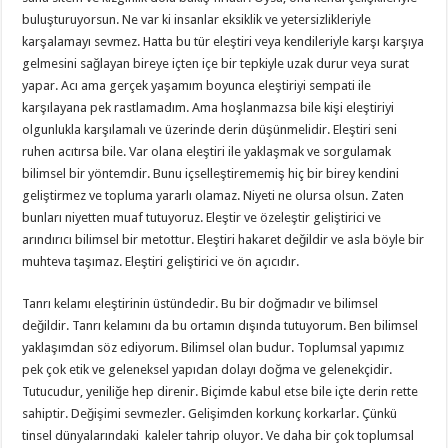
buluşturuyorsun. Ne var ki insanlar eksiklik ve yetersizlikleriyle
karşalamayı sevmez. Hatta bu tür eleştiri veya kendileriyle karşı karşıya
gelmesini sağlayan bireye içten içe bir tepkiyle uzak durur veya surat
yapar. Acı ama gerçek yaşamım boyunca eleştiriyi sempati ile
karşılayana pek rastlamadım. Ama hoşlanmazsa bile kişi eleştiriyi
olgunlukla karşılamalı ve üzerinde derin düşünmelidir. Eleştiri seni
ruhen acıtırsa bile. Var olana eleştiri ile yaklaşmak ve sorgulamak
bilimsel bir yöntemdir. Bunu içselleştirememiş hiç bir birey kendini
geliştirmez ve topluma yararlı olamaz. Niyeti ne olursa olsun. Zaten
bunları niyetten muaf tutuyoruz. Eleştir ve özeleştir geliştirici ve
arındırıcı bilimsel bir metottur. Eleştiri hakaret değildir ve asla böyle bir
muhteva taşımaz. Eleştiri geliştirici ve ön açıcıdır.
Tanrı kelamı eleştirinin üstündedir. Bu bir doğmadır ve bilimsel
değildir. Tanrı kelamını da bu ortamın dışında tutuyorum. Ben bilimsel
yaklaşımdan söz ediyorum. Bilimsel olan budur. Toplumsal yapımız
pek çok etik ve geleneksel yapıdan dolayı doğma ve gelenekçidir.
Tutucudur, yeniliğe hep direnir. Biçimde kabul etse bile içte derin rette
sahiptir. Değişimi sevmezler. Gelişimden korkunç korkarlar. Çünkü
tinsel dünyalarındaki kaleler tahrip oluyor. Ve daha bir çok toplumsal