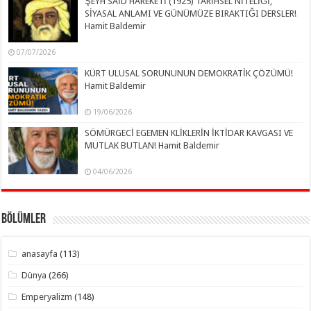
ŞEYH SAİD HAREKETİ (1925) TARİHSEL NİTELİĞİ,
SİYASAL ANLAMI VE GÜNÜMÜZE BIRAKTIĞI DERSLER!
Hamit Baldemir
07/07/2026
KÜRT ULUSAL SORUNUNUN DEMOKRATİK ÇÖZÜMÜ!
Hamit Baldemir
19/06/2026
SÖMÜRGECİ EGEMEN KLİKLERİN İKTİDAR KAVGASI VE
MUTLAK BUTLAN! Hamit Baldemir
04/06/2026
Bölümler
anasayfa
(113)
Dünya
(266)
Emperyalizm
(148)