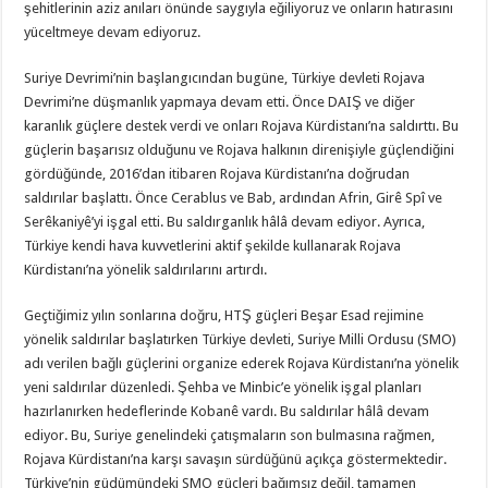
şehitlerinin aziz anıları önünde saygıyla eğiliyoruz ve onların hatırasını
yüceltmeye devam ediyoruz.
Suriye Devrimi’nin başlangıcından bugüne, Türkiye devleti Rojava
Devrimi’ne düşmanlık yapmaya devam etti. Önce DAIŞ ve diğer
karanlık güçlere destek verdi ve onları Rojava Kürdistanı’na saldırttı. Bu
güçlerin başarısız olduğunu ve Rojava halkının direnişiyle güçlendiğini
gördüğünde, 2016’dan itibaren Rojava Kürdistanı’na doğrudan
saldırılar başlattı. Önce Cerablus ve Bab, ardından Afrin, Girê Spî ve
Serêkaniyê’yi işgal etti. Bu saldırganlık hâlâ devam ediyor. Ayrıca,
Türkiye kendi hava kuvvetlerini aktif şekilde kullanarak Rojava
Kürdistanı’na yönelik saldırılarını artırdı.
Geçtiğimiz yılın sonlarına doğru, HTŞ güçleri Beşar Esad rejimine
yönelik saldırılar başlatırken Türkiye devleti, Suriye Milli Ordusu (SMO)
adı verilen bağlı güçlerini organize ederek Rojava Kürdistanı’na yönelik
yeni saldırılar düzenledi. Şehba ve Minbic’e yönelik işgal planları
hazırlanırken hedeflerinde Kobanê vardı. Bu saldırılar hâlâ devam
ediyor. Bu, Suriye genelindeki çatışmaların son bulmasına rağmen,
Rojava Kürdistanı’na karşı savaşın sürdüğünü açıkça göstermektedir.
Türkiye’nin güdümündeki SMO güçleri bağımsız değil, tamamen