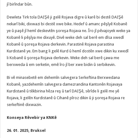
jî birîndar bûn.
Dewleta Tirk tola DAIŞê ji gelê Rojava digre û karê bi destê DAIŞê
nekarî biki, dixwazi bi destê xwe bike. Hedef û amanc pêşîyê Kobanê
ye û paşê jî hemî deskevtên şoreşa Rojava ne. Îro jî pêvajoyek weke ya
Kobanê li pêşîya me dixuyê. Divê weke deh sal berê em dîsa xwedî
Kobanê û şoreşa Rojava derkevin. Parastinê Rojava parastina
Kurdistanê ye. Em bang li gelê Kurd û hemî dostên xwe dikin ku xwedî
li Kobanê û şoreşa Rojava derkevin. Weke deh sal berê çawa me
berxweda û em serketin, emê îro jî ber xwe bidin û serbikevin.
Bi vê minasebetê em dehemîn salvegera Serkeftina Berxwedana
Kobanê, yazdehemîn salvegera damezrandina Kantonên Rojavaya
Kurdistanê û têkbirina hêza reş û tarî DAIŞê, sêrîde li gelê me yê
Rojava, li gelên Kurdistanê û Cihanê pîroz dikin û ji şoreşa Rojava re
serkeftinê dixwazin.
Konseya Rêvebir ya KNKê
26. 01. 2025, Bruksel