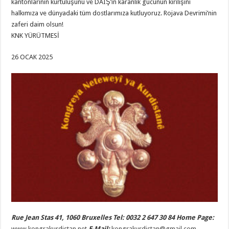
kantonlarının kurtuluşunu ve DAIŞ’in karanlık gücünün kırılışını
halkımıza ve dünyadaki tüm dostlarımıza kutluyoruz. Rojava Devrimi’nin
zaferi daim olsun!
KNK YÜRÜTMESİ
26 OCAK 2025
Rue Jean Stas 41, 1060 Bruxelles Tel: 0032 2 647 30 84 Home Page:
www.kongrakurdistan.net
E-Mail:
kongrakurdistan@gmail.com