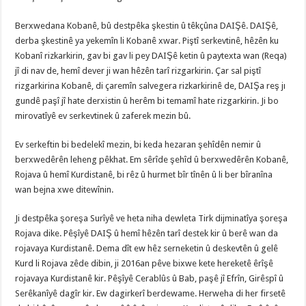
Berxwedana Kobanê, bû destpêka şkestin û têkçûna DAIŞê. DAIŞê,
derba şkestinê ya yekemîn li Kobanê xwar. Piştî serkevtinê, hêzên ku
Kobanî rizkarkirin, gav bi gav li pey DAIŞê ketin û paytexta wan (Reqa)
jî di nav de, hemî dever ji wan hêzên tarî rizgarkirin. Çar sal piştî
rizgarkirina Kobanê, di çaremîn salvegera rizkarkirinê de, DAIŞa reş jı
gundê paşî jî hate derxistin û herêm bi temamî hate rizgarkirin. Ji bo
mirovatîyê ev serkevtinek û zaferek mezin bû.
Ev serkeftin bi bedelekî mezin, bi keda hezaran şehîdên nemir û
berxwedêrên leheng pêkhat. Em sêrîde şehîd û berxwedêrên Kobanê,
Rojava û hemî Kurdistanê, bi rêz û hurmet bîr tînên û li ber bîranîna
wan bejna xwe ditewînin.
Ji destpêka şoreşa Surîyê ve heta niha dewleta Tirk dijminatîya şoreşa
Rojava dike. Pêşîyê DAIŞ û hemî hêzên tarî destek kir û berê wan da
rojavaya Kurdistanê. Dema dît ew hêz serneketin û deskevtên û gelê
Kurd li Rojava zêde dibin, ji 2016an pêve bixwe kete hereketê êrîşê
rojavaya Kurdistanê kir. Pêşîyê Cerablûs û Bab, paşê jî Efrîn, Girêspî û
Serêkanîyê dagîr kir. Ew dagirkerî berdewame. Herweha di her firsetê