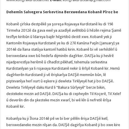
Dehemîn Salvegera Serkevtina Berxwedana Kobanê Pîroz be
Kobanê çirîska destpêkê ya şoreşa Rojavaya Kurdistanê ku di 19ê
Tirmeha 2012ê da gava ewil ya azadîyê avêhtibû û hêzên rejima Şamê
tesfîye kiribûn û îdareya bajêr hilgirtibû destê xwe. Kobanê yek ji
Kantonên Rojavaya Kurdistanê ye ku di 27ê Kanûna Paşîn [January] ya
2014ê da îlana statûya kantonî hatibû kirin. Kobanê bi vê serhildêrî û
berxwedana xwe bû hedefa dijminên dagîrker. DAIŞa ku ji hevîrê
nijadperestîya herêmê û cîhadîst pêkhatî, tehemula serkevtina
Kurdistanîyan ya li rojavaya Kurdistanê nekir û êrîşê Kobanê kir. Hemû
dagîrkerên Kurdistanê ji vê êrişkarîya DAIŞê memnûn bûn, lê
piştevanîya herî xurt û eşkere ji dewleta Tirkîyeyê hat ji bo DAIŞê.
Dewleta Tirkîyeyê daku Kurd li “Bakura Sûrîyeyê” berze bikin,
destekeke mezin ad DAIŞê. DAIŞa ku di cepheyên Til Koçerê, Til Xelef
û deverên din da şkesteke mezin xwarî, bi wê kîn û nefretê êrîşa
Kobanê kir.
Kobanîya ku ji Îlona 2014ê pê ve bi ber pêlên êrişa DAIŞê ketî,
berxwedaneke mezin nîşan da. DAIŞê dagirîya Kobanê ji bo xwe kire