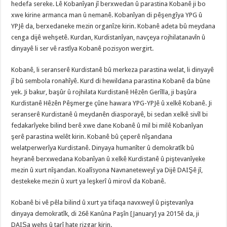
hedefa sereke. Lê Kobanîyan jî berxwedan û parastina Kobanê ji bo
xwe kirine armanca man û nemanê. Kobanîyan di pêşengîya YPG û
YPJê da, berxedaneke mezin organîze kirin. Kobanê adeta bû meydana
cenga dijê wehşetê. Kurdan, Kurdistanîyan, navçeya rojhilatanavîn û
dinyayê li ser vê rastîya Kobanê pozisyon wergirt.
Kobanê, li seranserê Kurdistanê bû merkeza parastina welat, li dinyayê
jî bû sembola ronahîyê. Kurd di hewildana parastina Kobanê da bûne
yek. Ji bakur, başûr û rojhilata Kurdistanê Hêzên Gerîlla, ji başûra
Kurdistanê Hêzên Pêşmerge çûne hawara YPG-YPJê û xelkê Kobanê. Ji
seranserê Kurdistanê û meydanên diasporayê, bi sedan xelkê sivîl bi
fedakarîyeke bilind berê xwe dane Kobanê û mil bi milê Kobanîyan
şerê parastina welêt kirin. Kobanê bû çeperê nîşandana
welatperwerîya Kurdistanê. Dinyaya humanîter û demokratîk bû
heyranê berxwedana Kobanîyan û xelkê Kurdistanê û piştevanîyeke
mezin û xurt nîşandan. Koalîsyona Navnaneteweyî ya Dijê DAIŞê jî,
destekeke mezin û xurt ya leşkerî û mirovî da Kobanê.
Kobanê bi vê pêla bilind û xurt ya tifaqa navxweyî û piştevanîya
dinyaya demokratîk, di 26ê Kanûna Paşîn [January] ya 2015ê da, ji
DAIŞa wehş û tarî hate rizgar kirin.