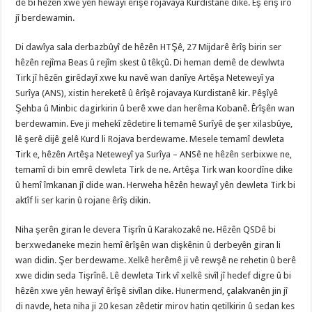
de bi hêzên xwe yên hewayî êrîşê rojavaya Kurdistanê dike. Eş êrîş îro
jî berdewamin.
Di dawîya sala derbazbûyî de hêzên HTŞê, 27 Mijdarê êrîş birin ser
hêzên rejîma Beas û rejîm skest û têkçû. Di heman demê de dewlwta
Tirk jî hêzên girêdayî xwe ku navê wan danîye Artêşa Neteweyî ya
Surîya (ANS), xistin hereketê û êrîşê rojavaya Kurdistanê kir. Pêşîyê
Şehba û Minbic dagirkirin û berê xwe dan herêma Kobanê. Êrîşên wan
berdewamin. Eve ji mehekî zêdetire li temamê Surîyê de şer xilasbûye,
lê şerê dijê gelê Kurd li Rojava berdewame. Mesele temamî dewleta
Tirk e, hêzên Artêşa Neteweyî ya Surîya – ANSê ne hêzên serbixwe ne,
temamî di bin emrê dewleta Tirk de ne. Artêşa Tirk wan koordîne dike
û hemî îmkanan jî dide wan. Herweha hêzên hewayî yên dewleta Tirk bi
aktîf li ser karin û rojane êrîş dikin.
Niha şerên giran le devera Tişrîn û Karakozakê ne. Hêzên QSDê bi
berxwedaneke mezin hemî êrîşên wan dişkênin û derbeyên giran li
wan didin. Şer berdewame. Xelkê herêmê ji vê rewşê ne rehetin û berê
xwe didin seda Tişrînê. Lê dewleta Tirk vî xelkê sivîl jî hedef digre û bi
hêzên xwe yên hewayî êrîşê sivîlan dike. Hunermend, çalakvanên jin jî
di navde, heta niha ji 20 kesan zêdetir mirov hatin qetilkirin û sedan kes