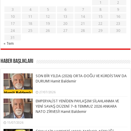
1
2
3
4
5
6
7
8
9
10
11
12
13
14
15
16
17
18
19
20
21
22
23
24
25
26
27
28
29
30
31
« Tem
Haber Başlıkları
SON BİR YILDA (2026) ORTA-DOĞU VE KÜRDİSTAN’ DA
DURUM! Hamit Baldemir
27/07/2026
EMPERYALİST YENİDEN PAYLAŞIM SİLAHLANMA VE
YENİ SAVAŞ DÜZENİ 7–8 TEMMUZ 2026 ANKARA
NATO ZİRVESİ! Hamit Baldemir
15/07/2026