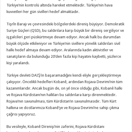
Türkiye’nin kontrolü altında hareket etmektedir. Türkiye’nin hava
kuvvetleri her gün sivilleri hedef almaktadır.
Tişrîn Barajı ve çevresindeki bölgelerdeki direniş büyüyor. Demokratik
Suriye Güçleri (QSD), bu saldırılara karşı büyük bir direniş sergiliyor ve
işgalcileri geri püskürtmeye devam ediyor. Ancak halk bu durumdan
büyük ölçüde etkileniyor ve Türkiye’nin sivillere yönelik saldırıları sivil
halkı hedef almaya devam ediyor. Aralarında kadın aktivistler ve
sanatçıların da bulunduğu 20’den fazla kişi hayatını kaybetti, yüzlerce
kişi yaralandı.
Türkiye devleti DAIŞ’in başaramadığını kendi eliyle gerçekleştirmeye
çalışıyor. Öncelikli hedefleri Kobanê, ardından Rojava Devrimi’nin tüm
kazanımlarıdır. Ancak bugün de, on yıl önce olduğu gibi, Kobanê halkı
ve Rojava Kürdistanı’nın halkları bu saldırılara karşı direnmektedir.
Rojava’nın savunulması, tüm Kürdistan’ın savunulmasıdır. Tüm Kürt
halkına ve dostlarımıza Kobanê’ye ve Rojava Devrimi’ne sahip çıkma
çağrısı yapıyoruz.
Bu vesileyle, Kobanê Direnişi’nin zaferini, Rojava Kürdistanı