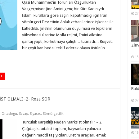
Qazi Muhammed’in Torunları Özgürlükten
Vazgeçmiyor Jine Amini genç bir Kürt Kadınıydı…
27
İslami kurallara göre saçını kapatmadığı için İran
sömürgeci Devletinin Ahlak zebanilerince işkence ile
katledildi. Jine’nin ölümünün duyulması ve tepkilerin
yükselmesi üzerine Molla rejimi, Emini ailesine
şantaj yaptı, korkutmaya çalıştı… tutmadı… Rüşvet,
ZİRV
bir çeşit kan bedeli teklif ederek olayın üstünün
15
 +
Bal
T OLMALI -2- Roza SOR
07
,
Ortadogu
,
Savaş
,
Siyaset
,
Sömürgecilik
Türcülük Karşıtlığı Neden Marksist olmalı? – 2
Çağdaş kapitalist toplum, hayvanları yalnızca
19
değerin maddi taşıyıcıları, üretim araçları, emek