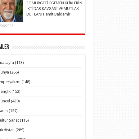
SÖMÜRGECİ EGEMEN KLİKLERİN
İKTİDAR KAVGASI VE MUTLAK
BUTLAN! Hamit Baldemir
/06/2026
mler
nasayfa
(113)
Dünya
(266)
Emperyalizm
(148)
ençlik
(152)
üncel
(439)
adın
(157)
ültür Sanat
(118)
ürdistan
(289)