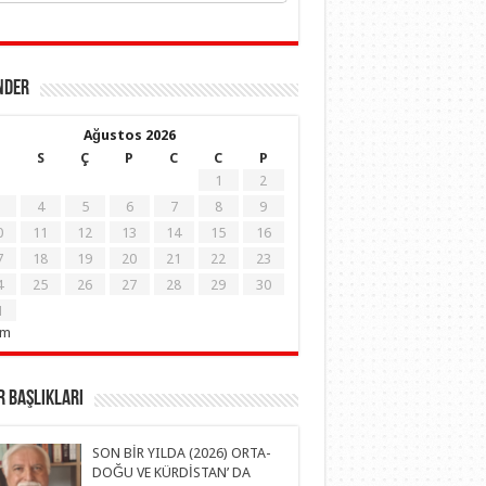
NDER
Ağustos 2026
S
Ç
P
C
C
P
1
2
4
5
6
7
8
9
0
11
12
13
14
15
16
7
18
19
20
21
22
23
4
25
26
27
28
29
30
1
em
 Başlıkları
SON BİR YILDA (2026) ORTA-
DOĞU VE KÜRDİSTAN’ DA