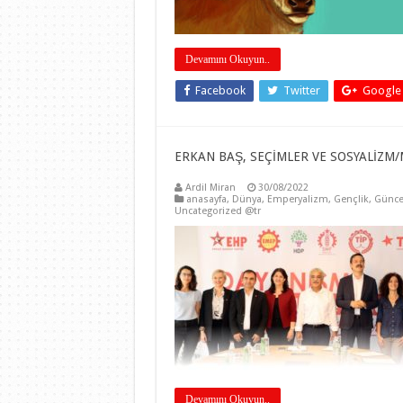
Devamını Okuyun..
Facebook
Twitter
Google
ERKAN BAŞ, SEÇİMLER VE SOSYALİZM/
Ardil Miran
30/08/2022
anasayfa
,
Dünya
,
Emperyalizm
,
Gençlik
,
Günce
Uncategorized @tr
Devamını Okuyun..