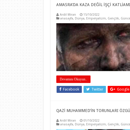
AMASRA’DA KAZA DEĞİL İŞÇİ KATLİAMI
Ardil Miran
15/10/2022
anasayfa
,
Dünya
,
Emperyalizm
,
Gençlik
,
Günce
Devamını Okuyun..
Facebook
Twitter
Google
QAZİ MUHAMMED’İN TORUNLARI ÖZGÜ
Ardil Miran
01/10/2022
anasayfa
,
Dünya
,
Emperyalizm
,
Gençlik
,
Günce