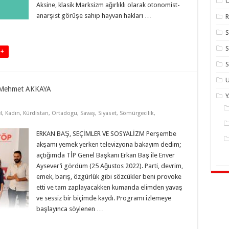
Aksine, klasik Marksizm ağırlıklı olarak otonomist-
anarşist görüşe sahip hayvan hakları …
R
S
 +
S
U
Mehmet AKKAYA
l
,
Kadın
,
Kürdistan
,
Ortadogu
,
Savaş
,
Siyaset
,
Sömürgecilik
,
ERKAN BAŞ, SEÇİMLER VE SOSYALİZM Perşembe
akşamı yemek yerken televizyona bakayım dedim;
açtığımda TİP Genel Başkanı Erkan Baş ile Enver
Aysever’i gördüm (25 Ağustos 2022). Parti, devrim,
emek, barış, özgürlük gibi sözcükler beni provoke
etti ve tam zaplayacakken kumanda elimden yavaş
ve sessiz bir biçimde kaydı. Programı izlemeye
başlayınca söylenen …