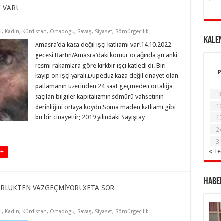
 VAR!
l
,
Kadın
,
Kürdistan
,
Ortadogu
,
Savaş
,
Siyaset
,
Sömürgecilik
KALE
Amasra’da kaza değil işçi katliamı var!14.10.2022
gecesi Bartın/Amasra’daki kömür ocağında şu anki
resmi rakamlara göre kırkbir işçi katledildi. Biri
P
kayıp on işçi yaralı.Düpedüz kaza değil cinayet olan
patlamanın üzerinden 24 saat geçmeden ortalığa
3
saçılan bilgiler kapitalizmin sömürü vahşetinin
1
derinliğini ortaya koydu.Soma maden katliamı gibi
bu bir cinayettir; 2019 yılındaki Sayıştay …
1
2
3
« T
 +
Haber
RLÜKTEN VAZGEÇMİYOR! XETA SOR
l
,
Kadın
,
Kürdistan
,
Ortadogu
,
Savaş
,
Siyaset
,
Sömürgecilik