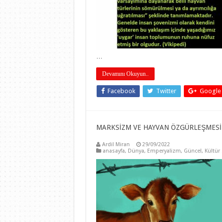
…
Devamını Okuyun..
Facebook
Twitter
Google
MARKSİZM VE HAYVAN ÖZGÜRLEŞMESİ 
Ardil Miran
29/09/2022
anasayfa
,
Dünya
,
Emperyalizm
,
Güncel
,
Kültür