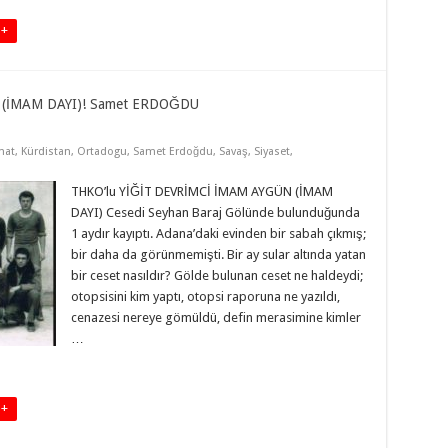
 +
 (İMAM DAYI)! Samet ERDOĞDU
nat
,
Kürdistan
,
Ortadogu
,
Samet Erdoğdu
,
Savaş
,
Siyaset
,
THKO’lu YİĞİT DEVRİMCİ İMAM AYGÜN (İMAM
DAYI) Cesedi Seyhan Baraj Gölünde bulunduğunda
1 aydır kayıptı. Adana’daki evinden bir sabah çıkmış;
bir daha da görünmemişti. Bir ay sular altında yatan
bir ceset nasıldır? Gölde bulunan ceset ne haldeydi;
otopsisini kim yaptı, otopsi raporuna ne yazıldı,
cenazesi nereye gömüldü, defin merasimine kimler
…
 +