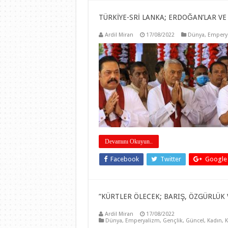
TÜRKİYE-SRİ LANKA; ERDOĞAN’LAR VE R
Ardil Miran
17/08/2022
Dünya
,
Empery
Devamını Okuyun..
Facebook
Twitter
Google
”KÜRTLER ÖLECEK; BARIŞ, ÖZGÜRLÜK
Ardil Miran
17/08/2022
Dünya
,
Emperyalizm
,
Gençlik
,
Güncel
,
Kadın
,
K