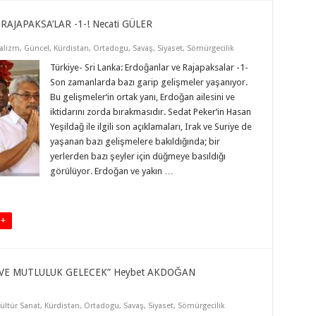
AJAPAKSA’LAR -1-! Necati GÜLER
alizm
,
Güncel
,
Kürdistan
,
Ortadogu
,
Savaş
,
Siyaset
,
Sömürgecilik
Türkiye- Sri Lanka: Erdoĝanlar ve Rajapaksalar -1-
Son zamanlarda bazı garip gelişmeler yaşanıyor.
Bu gelişmeler‘in ortak yanı, Erdoğan ailesini ve
iktidarını zorda bırakmasıdır. Sedat Peker‘in Hasan
Yeşildağ ile ilgili son açıklamaları, Irak ve Suriye de
yaşanan bazı gelişmelere bakıldığında; bir
yerlerden bazı şeyler için düğmeye basıldığı
görülüyor. Erdoğan ve yakın …
 +
 VE MUTLULUK GELECEK” Heybet AKDOĞAN
ültür Sanat
,
Kürdistan
,
Ortadogu
,
Savaş
,
Siyaset
,
Sömürgecilik