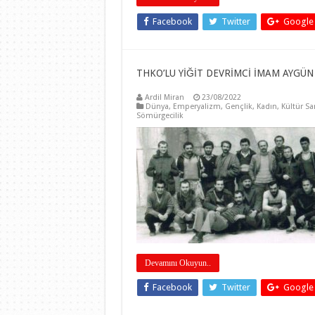
Facebook
Twitter
Google
THKO’LU YİĞİT DEVRİMCİ İMAM AYGÜN
Ardil Miran
23/08/2022
Dünya
,
Emperyalizm
,
Gençlik
,
Kadın
,
Kültür Sa
Sömürgecilik
Devamını Okuyun..
Facebook
Twitter
Google