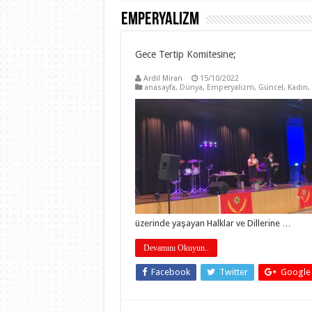
Emperyalizm
Gece Tertip Komitesine;
Ardil Miran
15/10/2022
anasayfa
,
Dünya
,
Emperyalizm
,
Güncel
,
Kadın
,
üzerinde yaşayan Halklar ve Dillerine …
Devamını Okuyun..
Facebook
Twitter
Google