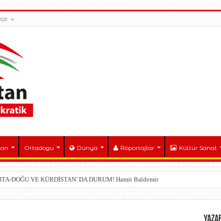
kçe
tan
Ortadogu
Dünya
Röportajlar
Kültür Sanat
PAYLAŞIM SİLAHLANMA VE YENİ SAVAŞ DÜZENİ 7–8 TEMMUZ 2026 ANKARA 
YAZA