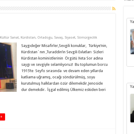
Ya
Kültür Sanat
,
Kürdistan
,
Ortadogu
,
Savaş
,
Siyaset
,
Sömürgecilik
Saygıdeğer Misafirler,Sevgili konuklar, Türkiye’nin,
Kürdistan´nın ,Turaddin’in Sevgili Evlatları Sizleri
Kürdistan koministlerinin Örgütü Xeta Sor adına
saygı ve sevgiyle selamlıyoruz! Bu toplumun borcu
1915’te Seyfo sırasında ve devam eden yıllarda
katliama uğramış, ocağı söndürülmüş, soyu
kurutulmuş halklardan özür dilemekdir.Jenoside
Ya
dur demekdir. İşgal edilmiş Ülkemiz eskiden beri
 +