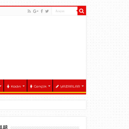
Kadın
Gençlik
YAZARLAR
NATO ZİRVESİ! Hamit Baldemir
RLAR