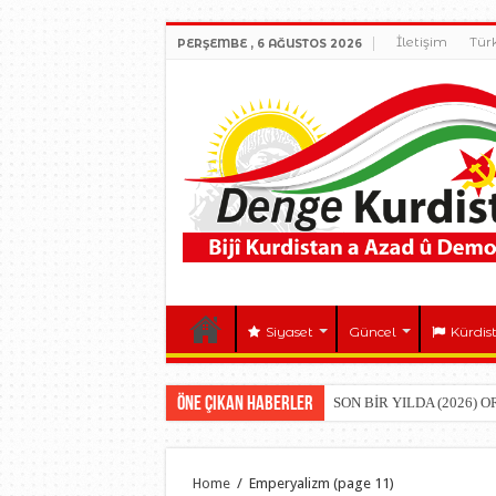
İletişim
Tür
PERŞEMBE , 6 AĞUSTOS 2026
Siyaset
Güncel
Kürdis
Öne çıkan Haberler
EMPERYALİST YENİDEN 
Home
/
Emperyalizm
(page 11)