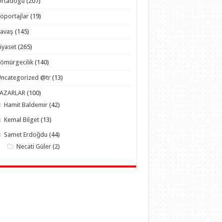
Ortadogu
(207)
öportajlar
(19)
Savaş
(145)
iyaset
(265)
ömürgecilik
(140)
ncategorized @tr
(13)
YAZARLAR
(100)
Hamit Baldemir
(42)
Kemal Bilget
(13)
Samet Erdoğdu
(44)
Necati Güler
(2)