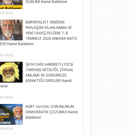
DURUM! Hamit Baldemir
/07/2026
EMPERYALİST YENİDEN
PAYLAŞIM SİLAHLANMA VE
YENİ SAVAŞ DÜZENİ 7–8
TEMMUZ 2026 ANKARA NATO
ESİ! Hamit Baldemir
/07/2026
ŞEYH SAİD HAREKETİ (1925)
TARİHSEL NİTELİĞİ, SİYASAL
ANLAMI VE GÜNÜMÜZE
BIRAKTIĞI DERSLER! Hamit
demir
/07/2026
KÜRT ULUSAL SORUNUNUN
DEMOKRATİK ÇÖZÜMÜ! Hamit
Baldemir
/06/2026