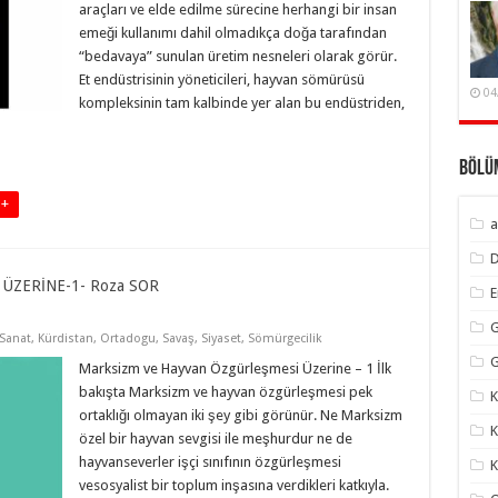
araçları ve elde edilme sürecine herhangi bir insan
emeği kullanımı dahil olmadıkça doğa tarafından
“bedavaya” sunulan üretim nesneleri olarak görür.
Et endüstrisinin yöneticileri, hayvan sömürüsü
04
kompleksinin tam kalbinde yer alan bu endüstriden,
Bölü
 +
a
ÜZERİNE-1- Roza SOR
G
 Sanat
,
Kürdistan
,
Ortadogu
,
Savaş
,
Siyaset
,
Sömürgecilik
G
Marksizm ve Hayvan Özgürleşmesi Üzerine – 1 İlk
bakışta Marksizm ve hayvan özgürleşmesi pek
K
ortaklığı olmayan iki şey gibi görünür. Ne Marksizm
K
özel bir hayvan sevgisi ile meşhurdur ne de
hayvanseverler işçi sınıfının özgürleşmesi
K
vesosyalist bir toplum inşasına verdikleri katkıyla.