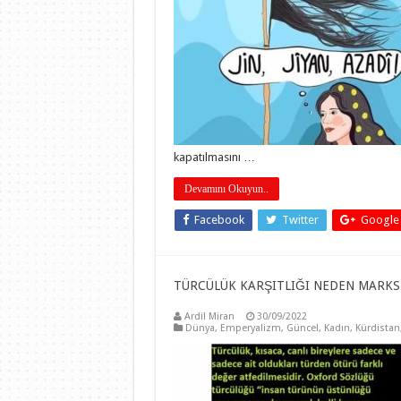
kapatılmasını …
Devamını Okuyun..
Facebook
Twitter
Google
TÜRCÜLÜK KARŞITLIĞI NEDEN MARKSİS
Ardil Miran
30/09/2022
Dünya
,
Emperyalizm
,
Güncel
,
Kadın
,
Kürdistan