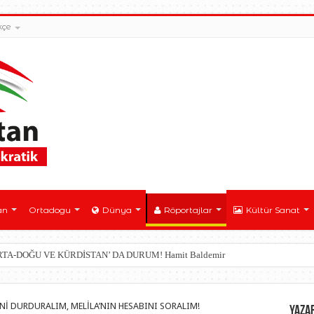
kçe
an
Ortadogu
Dünya
Röportajlar
Kültür Sanat
ORTA-DOĞU VE KÜRDİSTAN’ DA DURUM! Hamit Baldemir
İ DURDURALIM, MELİLA’NIN HESABINI SORALIM!
YAZA