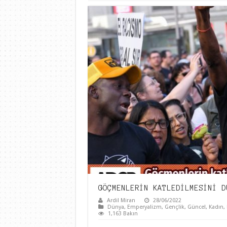
GÖÇMENLERİN KATLEDİLMESİNİ D
Ardil Miran
28/06/2022
Dünya
,
Emperyalizm
,
Gençlik
,
Güncel
,
Kadın
,
1,163 Bakın