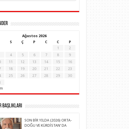
NDER
Ağustos 2026
S
Ç
P
C
C
P
1
2
4
5
6
7
8
9
0
11
12
13
14
15
16
7
18
19
20
21
22
23
4
25
26
27
28
29
30
1
em
 Başlıkları
SON BİR YILDA (2026) ORTA-
DOĞU VE KÜRDİSTAN’ DA