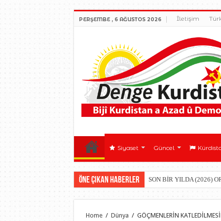
İletişim
Tür
PERŞEMBE , 6 AĞUSTOS 2026
Siyaset
Güncel
Kürdist
Öne çıkan Haberler
SON BİR YILDA (2026) 
Home
/
Dünya
/
GÖÇMENLERİN KATLEDİLMESİN