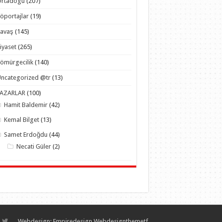
Ortadogu
(207)
öportajlar
(19)
Savaş
(145)
iyaset
(265)
ömürgecilik
(140)
ncategorized @tr
(13)
YAZARLAR
(100)
Hamit Baldemir
(42)
Kemal Bilget
(13)
Samet Erdoğdu
(44)
Necati Güler
(2)
Webdesign:
Empiredesign Webdesign
themetf