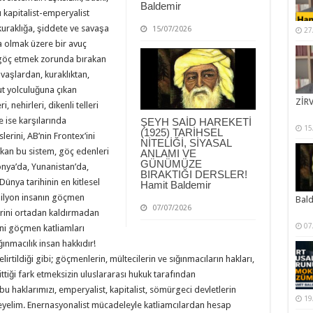
Baldemir
 kapitalist-emperyalist
 kuraklığa, şiddete ve savaşa
15/07/2026
27
 olmak üzere bir avuç
 göç etmek zorunda bırakan
vaşlardan, kuraklıktan,
mut yolculuğuna çıkan
ZİRV
 nehirleri, dikenli telleri
e ise karşılarında
ŞEYH SAİD HAREKETİ
15
(1925) TARİHSEL
lerini, AB’nin Frontex’ini
NİTELİĞİ, SİYASAL
kan bu sistem, göç edenleri
ANLAMI VE
GÜNÜMÜZE
lonya’da, Yunanistan’da,
BIRAKTIĞI DERSLER!
Dünya tarihinin en kitlesel
Hamit Baldemir
ilyon insanın göçmen
Bal
07/07/2026
rini ortadan kaldırmadan
07
ni göçmen katliamları
ğınmacılık insan hakkıdır!
tildiği gibi; göçmenlerin, mültecilerin ve sığınmacıların hakları,
ittiği fark etmeksizin uluslararası hukuk tarafından
 haklarımızı, emperyalist, kapitalist, sömürgeci devletlerin
19
rmeyelim. Enernasyonalist mücadeleyle katliamcılardan hesap