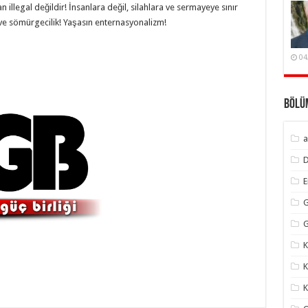
n illegal değildir! İnsanlara değil, silahlara ve sermayeye sınır
ve sömürgecilik! Yaşasın enternasyonalizm!
04
Bölü
a
G
G
K
K
K