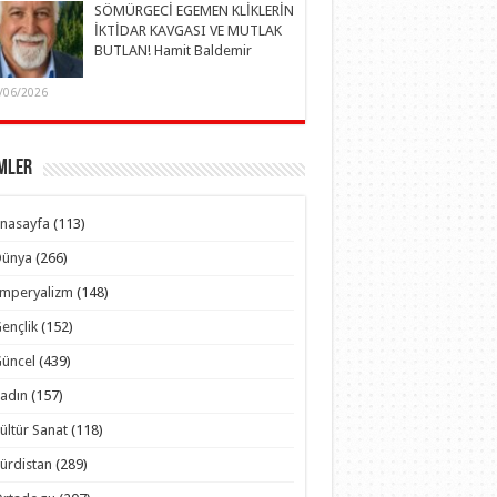
SÖMÜRGECİ EGEMEN KLİKLERİN
İKTİDAR KAVGASI VE MUTLAK
BUTLAN! Hamit Baldemir
/06/2026
mler
nasayfa
(113)
Dünya
(266)
Emperyalizm
(148)
ençlik
(152)
üncel
(439)
adın
(157)
ültür Sanat
(118)
ürdistan
(289)