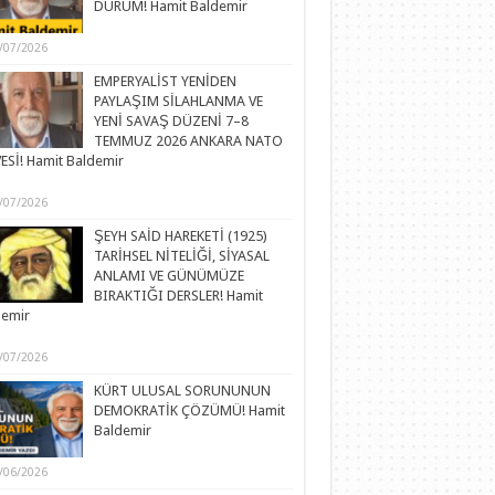
DURUM! Hamit Baldemir
/07/2026
EMPERYALİST YENİDEN
PAYLAŞIM SİLAHLANMA VE
YENİ SAVAŞ DÜZENİ 7–8
TEMMUZ 2026 ANKARA NATO
ESİ! Hamit Baldemir
/07/2026
ŞEYH SAİD HAREKETİ (1925)
TARİHSEL NİTELİĞİ, SİYASAL
ANLAMI VE GÜNÜMÜZE
BIRAKTIĞI DERSLER! Hamit
demir
/07/2026
KÜRT ULUSAL SORUNUNUN
DEMOKRATİK ÇÖZÜMÜ! Hamit
Baldemir
/06/2026