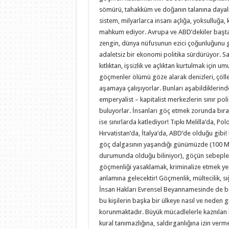
sömürü, tahakküm ve doğanın talanına dayalı
sistem, milyarlarca insanı açlığa, yoksulluğa,
mahkum ediyor. Avrupa ve ABD’dekiler başta
zengin, dünya nüfusunun ezici çoğunluğunu
adaletsiz bir ekonomi politika sürdürüyor. Sa
kıtlıktan, işsizlik ve açlıktan kurtulmak için u
göçmenler ölümü göze alarak denizleri, çölleri,
aşamaya çalışıyorlar. Bunları aşabildiklerind
emperyalist – kapitalist merkezlerin sınır polis
buluyorlar. İnsanları göç etmek zorunda bıra
ise sınırlarda katlediyor! Tıpkı Melilla’da, Po
Hırvatistan’da, İtalya’da, ABD’de olduğu gibi! 
göç dalgasının yaşandığı günümüzde (100 M
durumunda olduğu biliniyor), göçün sebeple
göçmenliği yasaklamak, kriminalize etmek ye
anlamına gelecektir! Göçmenlik, mültecilik, sı
İnsan Hakları Evrensel Beyannamesinde de belir
bu kişilerin başka bir ülkeye nasıl ve neden g
korunmaktadır. Büyük mücadlelerle kaznılan bu
kural tanımazlığına, saldırganlığına izin ve