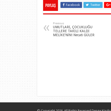
Facebook
Twitter
Paylaş
Previous
UMUTLARI, ÇOCUKLUĞU
TELLERE TAKILI KALDI
MELİKE’NİN! Necati GÜLER
© Copyright 2026, All Rights Reserved Denge Kürdis