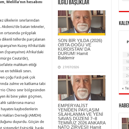
İlgili Başlıklar
m, Melilla’nın hesabını
z ülkelerin sınırlarından
KALE
. Akdeniz’de batan tekneler,
n ortasında çırılçıplak
 dikenli tellerde parçalanan
SON BİR YILDA (2026)
P
ORTA-DOĞU VE
spanya’nın Kuzey Afrika’daki
KÜRDİSTAN’ DA
ın (İspanya’nın) Afrika’daki
DURUM! Hamit
3
Baldemir
sömürge Ceuta’dır),
1
 sefalete mahkum ettiği
27/07/2026
1
e en tehlikeli sınırı.
2
en çoğu Faslı pek çok
3
rlarında zulme ve katliama tabi
« T
arrio Chino sınır bölgesinden
yen iki bine yakın göçmen,
ilahlı saldırısına maruz
EMPERYALİST
Haber
a hayatını kaybedenlerin
YENİDEN PAYLAŞIM
SİLAHLANMA VE YENİ
an Hakları Derneği (AMDH)
SAVAŞ DÜZENİ 7–8
n olduğunu duyurdu. Göçün de
TEMMUZ 2026 ANKARA
NATO ZİRVESİ! Hamit
sistemdir! Eşitsizlik, baskı,