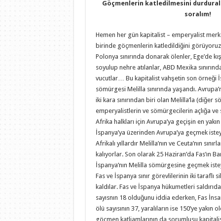
Göçmenlerin katledilmesini durduralı
soralım!
Hemen her gün kapitalist – emperyalist merke
birinde göçmenlerin katledildiğini görüyoruz
Polonya sınırında donarak ölenler, Ege’de kışı
soyulup nehre atılanlar, ABD Mexika sınırında
vucutlar… Bu kapitalist vahşetin son örneği İ
sömürgesi Melilla sınırında yaşandı. Avrupa’n
iki kara sınırından biri olan Melilla’la (diğer 
emperyalistlerin ve sömürgecilerin açlığa ve
Afrika halkları için Avrupa’ya geçişin en yakın v
İspanya’ya üzerinden Avrupa’ya geçmek istey
Afrikalı yıllardır Melilla’nın ve Ceuta’nın sını
kalıyorlar. Son olarak 25 Haziran’da Fas’ın B
İspanya’nın Melilla sömürgesine geçmek iste
Fas ve İspanya sınır görevlilerinin iki taraflı s
kaldılar. Fas ve İspanya hükumetleri saldırıd
sayısnın 18 olduğunu iddia ederken, Fas İns
ölü sayısının 37, yaralıların ise 150’ye yakı
göçmen katliamlarının da sorumlusu kapitalist 