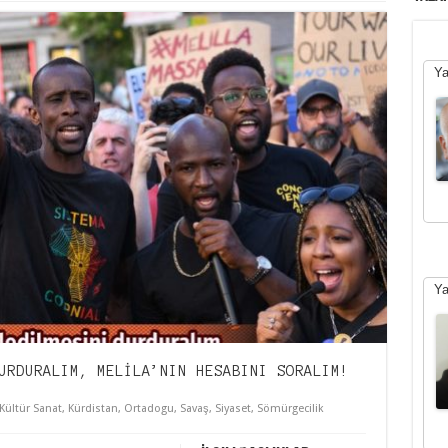
Ya
Ya
URDURALIM, MELİLA’NIN HESABINI SORALIM!
Kültür Sanat
,
Kürdistan
,
Ortadogu
,
Savaş
,
Siyaset
,
Sömürgecilik