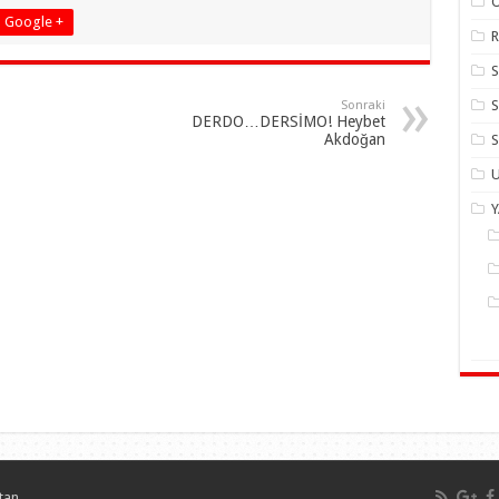
Google +
R
S
Sonraki
DERDO…DERSİMO! Heybet
Akdoğan
S
U
tan