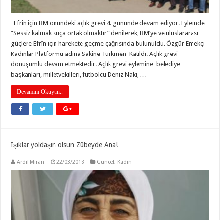
Efrîn için BM önündeki açlık grevi 4. gününde devam ediyor. Eylemde
“Sessiz kalmak suça ortak olmaktır” denilerek, BM’ye ve uluslararası
güçlere Efrîn için harekete geçme çağrısında bulunuldu. Özgür Emekçi
Kadınlar Platformu adına Sakine Türkmen Katıldı. Açlık grevi
dönüşümlü devam etmektedir. Açlık grevi eylemine belediye
başkanları, milletvekilleri, futbolcu Deniz Naki, …
Devamını Okuyun..
Işıklar yoldaşın olsun Zübeyde Ana!
Ardil Miran
22/03/2018
Güncel
,
Kadın