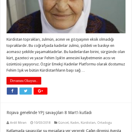
Kürdistan toprakları, zulmün, acının ve gözyaşının eksik olmadığı
topraklardır. Bu coğrafyada kadınlar zulmü, şiddeti ve baskıyı en
acımasız şekilde yaşamaktadırlar. Bu kadınlardan birini, sürgünde olan
kürt, gazeteci ve yazar Fehim Işık’ın annesini kaybetmenin acısı ve
üzüntüsü yaşıyoruz. Özgür Emekçi Kadınlar Platformu olarak dostumuz
Fehim Işık ve bütün Kürdistan’lıların başı sağ …
Devamını Okuyun..
Rojava genelinde YPJ savaşçıları 8 Mart’ı kutladı
Ardil Miran
10/03/2018
Güncel
,
Kadın
,
Kürdistan
,
Ortadogu
Kutlamada savaşçılar şu mesajlara yer vererek; Çağın direnişi Avesta