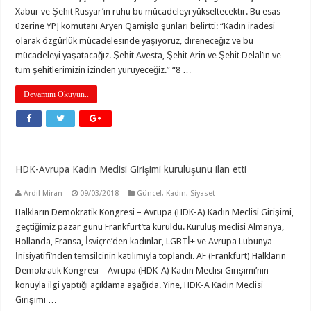
Xabur ve Şehit Rusyar’ın ruhu bu mücadeleyi yükseltecektir. Bu esas
üzerine YPJ komutanı Aryen Qamişlo şunları belirtti: “Kadın iradesi
olarak özgürlük mücadelesinde yaşıyoruz, direneceğiz ve bu
mücadeleyi yaşatacağız. Şehit Avesta, Şehit Arin ve Şehit Delal’ın ve
tüm şehitlerimizin izinden yürüyeceğiz.” “8 …
Devamını Okuyun..
HDK-Avrupa Kadın Meclisi Girişimi kuruluşunu ilan etti
Ardil Miran
09/03/2018
Güncel
,
Kadın
,
Siyaset
Halkların Demokratik Kongresi – Avrupa (HDK-A) Kadın Meclisi Girişimi,
geçtiğimiz pazar günü Frankfurt’ta kuruldu. Kuruluş meclisi Almanya,
Hollanda, Fransa, İsviçre’den kadınlar, LGBTİ+ ve Avrupa Lubunya
İnisiyatifi’nden temsilcinin katılımıyla toplandı. AF (Frankfurt) Halkların
Demokratik Kongresi – Avrupa (HDK-A) Kadın Meclisi Girişimi’nin
konuyla ilgi yaptığı açıklama aşağıda. Yine, HDK-A Kadın Meclisi
Girişimi …