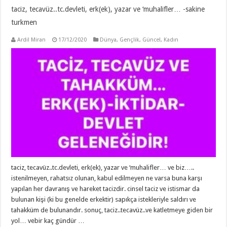
taciz, tecavüz..tc.devleti, erk(ek), yazar ve ‘muhalifler… -sakine
turkmen
Ardil Miran
17/12/2020
Dünya
,
Gençlik
,
Güncel
,
Kadın
taciz, tecavüz..tc.devleti, erk(ek), yazar ve ‘muhalifler… ve biz…..
istenilmeyen, rahatsız olunan, kabul edilmeyen ne varsa buna karşı
yapılan her davranış ve hareket tacizdir. cinsel taciz ve istismar da
bulunan kişi (ki bu genelde erkektir) sapıkça istekleriyle saldırı ve
tahakküm de bulunandır. sonuç, taciz..tecavüz..ve katletmeye giden bir
yol… vebir kaç gündür …