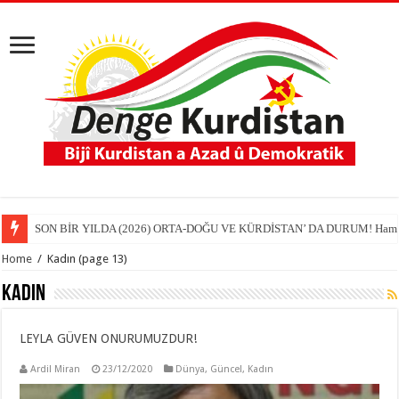
SON BİR YILDA (2026) ORTA-DOĞU VE KÜRDİSTAN’ DA DURUM! Hamit
Home
/
Kadın
(page 13)
Kadın
LEYLA GÜVEN ONURUMUZDUR!
Ardil Miran
23/12/2020
Dünya
,
Güncel
,
Kadın