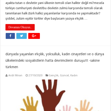
ayakta tutan o devletin yani ülkenin temsili olan halktır değil mi?mesela
türkiye cumhuriyeti devleti!bu devletin zulmü karşısında temsili olarak
tanımlanan halk (türk halkı) yaşanılanlar karşısında ne yapmaktadır?
şiddet, zulüm eşittir türkler diye başlasam yazıya ırkçılık …
Devamını Okuyun..
dünyada yaşanılan ırkçılık, yoksulluk, kadın cinayetleri ve o dünya
ülkelerindeki sosyalistlerin hatta devrimcilerin duruşu!!! -sakine
türkmen
Ardil Miran
27/10/2020
Gençlik
,
Güncel
,
Kadın