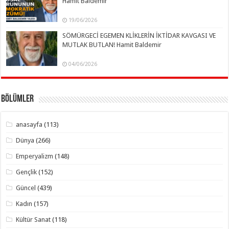
Hamit Baldemir
19/06/2026
SÖMÜRGECİ EGEMEN KLİKLERİN İKTİDAR KAVGASI VE
MUTLAK BUTLAN! Hamit Baldemir
04/06/2026
Bölümler
anasayfa
(113)
Dünya
(266)
Emperyalizm
(148)
Gençlik
(152)
Güncel
(439)
Kadın
(157)
Kültür Sanat
(118)