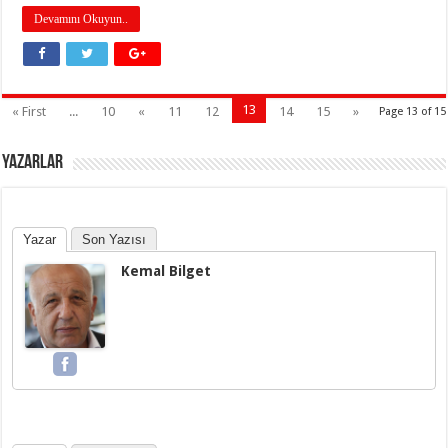
Devamını Okuyun..
13
« First
...
10
«
11
12
14
15
»
Page 13 of 15
YAZARLAR
Yazar
Son Yazısı
Kemal Bilget