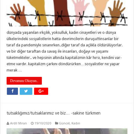
dünyada yaşanılan ırkçılık, yoksulluk, kadın cinayetleri ve o dünya
ülkelerindeki sosyalistlerin hatta devrimcilerin duruşu!!!insanlar bir
taraf da pandemiyle sınanırken..diğer taraf da açlıkla öldürülüyorlar.
ve bir diğer taraftan da savaş ile insanları, doğayı ve yaşamı
tüketmekteler.. ve hepsinin altında kapitalizmin kâr hırsı, kendini var-
etme vardır. kapitalizm çarkını döndürürken…sosyalistler ne yapar
merak …
Devamını Okuyun..
tutsaklığımız/tutsaklarımız ve biz… -sakine türkmen
Ardil Miran
19/10/2020
Güncel
,
Kadın