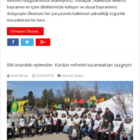
devrimci duygularımızla selamlıyoruz. Yoldaşlar, Halkımızın Newroz
bayramını en içten dileklerimizle kutluyor ve ulusal bayramımız
dolayısıyla Ülkemizin her parçasında halkımızın yükselttiği özgürlük
mücadelesini bir kere …
Devamını Okuyun..
BM önündeki eylemciler: Kürdün nefretini kazanmaktan vazgeçin!
Ardil Miran
22/03/2018
Güncel
,
Kadın