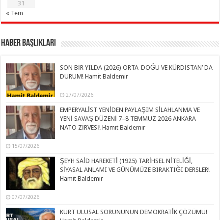
31
« Tem
Haber Başlıkları
SON BİR YILDA (2026) ORTA-DOĞU VE KÜRDİSTAN’ DA
DURUM! Hamit Baldemir
27/07/2026
EMPERYALİST YENİDEN PAYLAŞIM SİLAHLANMA VE
YENİ SAVAŞ DÜZENİ 7–8 TEMMUZ 2026 ANKARA
NATO ZİRVESİ! Hamit Baldemir
15/07/2026
ŞEYH SAİD HAREKETİ (1925) TARİHSEL NİTELİĞİ,
SİYASAL ANLAMI VE GÜNÜMÜZE BIRAKTIĞI DERSLER!
Hamit Baldemir
07/07/2026
KÜRT ULUSAL SORUNUNUN DEMOKRATİK ÇÖZÜMÜ!