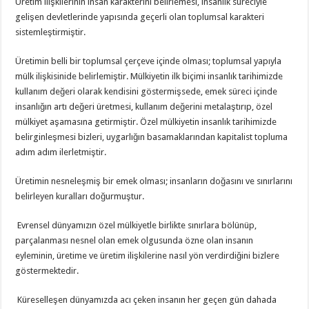
Üretim ilişkilerinin insan karakterini belirlemesi, insanlık süreciyle
gelişen devletlerinde yapısında geçerli olan toplumsal karakteri
sistemleştirmiştir.
Üretimin belli bir toplumsal çerçeve içinde olması; toplumsal yapıyla
mülk ilişkisinide belirlemiştir. Mülkiyetin ilk biçimi insanlık tarihimizde
kullanım değeri olarak kendisini göstermişsede, emek süreci içinde
insanlığın artı değeri üretmesi, kullanım değerini metalaştırıp, özel
mülkiyet aşamasına getirmiştir. Özel mülkiyetin insanlık tarihimizde
belirginleşmesi bizleri, uygarlığın basamaklarından kapitalist topluma
adım adım ilerletmiştir.
Üretimin nesneleşmiş bir emek olması; insanların doğasını ve sınırlarını
belirleyen kuralları doğurmuştur.
Evrensel dünyamızın özel mülkiyetle birlikte sınırlara bölünüp,
parçalanması nesnel olan emek olgusunda özne olan insanın
eyleminin, üretime ve üretim ilişkilerine nasıl yön verdirdiğini bizlere
göstermektedir.
Küreselleşen dünyamızda acı çeken insanın her geçen gün dahada