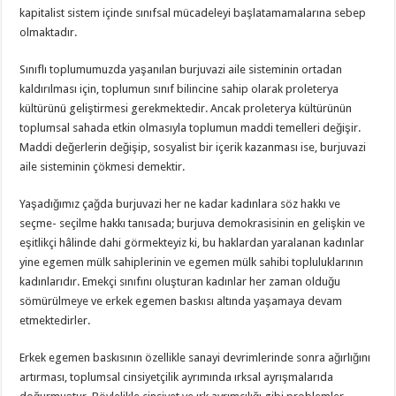
kapitalist sistem içinde sınıfsal mücadeleyi başlatamamalarına sebep
olmaktadır.
Sınıflı toplumumuzda yaşanılan burjuvazi aile sisteminin ortadan
kaldırılması için, toplumun sınıf bilincine sahip olarak proleterya
kültürünü geliştirmesi gerekmektedir. Ancak proleterya kültürünün
toplumsal sahada etkin olmasıyla toplumun maddi temelleri değişir.
Maddi değerlerin değişip, sosyalist bir içerik kazanması ise, burjuvazi
aile sisteminin çökmesi demektir.
Yaşadığımız çağda burjuvazi her ne kadar kadınlara söz hakkı ve
seçme- seçilme hakkı tanısada; burjuva demokrasisinin en gelişkin ve
eşitlikçi hâlinde dahi görmekteyiz ki, bu haklardan yaralanan kadınlar
yine egemen mülk sahiplerinin ve egemen mülk sahibi topluluklarının
kadınlarıdır. Emekçi sınıfını oluşturan kadınlar her zaman olduğu
sömürülmeye ve erkek egemen baskısı altında yaşamaya devam
etmektedirler.
Erkek egemen baskısının özellikle sanayi devrimlerinde sonra ağırlığını
artırması, toplumsal cinsiyetçilik ayrımında ırksal ayrışmalarıda