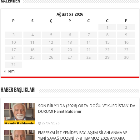
KALENDER
Ağustos 2026
P
S
Ç
P
C
C
P
1
2
3
4
5
6
7
8
9
10
11
12
13
14
15
16
17
18
19
20
21
22
23
24
25
26
27
28
29
30
31
« Tem
Haber Başlıkları
SON BİR YILDA (2026) ORTA-DOĞU VE KÜRDİSTAN’ DA
DURUM! Hamit Baldemir
27/07/2026
EMPERYALİST YENİDEN PAYLAŞIM SİLAHLANMA VE
YENİ SAVAŞ DÜZENİ 7–8 TEMMUZ 2026 ANKARA