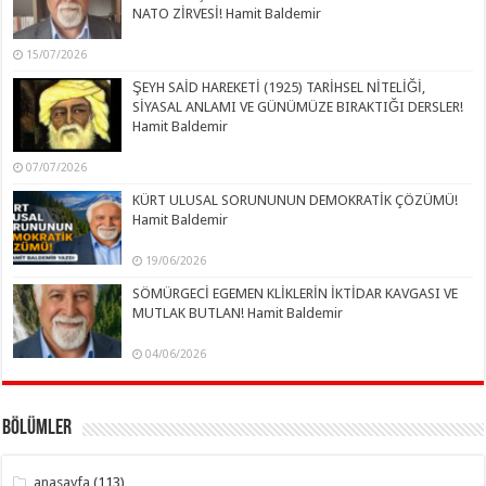
NATO ZİRVESİ! Hamit Baldemir
15/07/2026
ŞEYH SAİD HAREKETİ (1925) TARİHSEL NİTELİĞİ,
SİYASAL ANLAMI VE GÜNÜMÜZE BIRAKTIĞI DERSLER!
Hamit Baldemir
07/07/2026
KÜRT ULUSAL SORUNUNUN DEMOKRATİK ÇÖZÜMÜ!
Hamit Baldemir
19/06/2026
SÖMÜRGECİ EGEMEN KLİKLERİN İKTİDAR KAVGASI VE
MUTLAK BUTLAN! Hamit Baldemir
04/06/2026
Bölümler
anasayfa
(113)