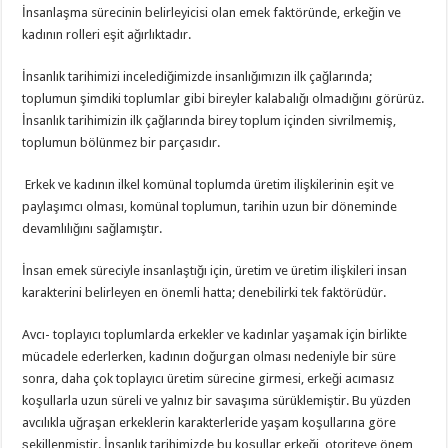
İnsanlaşma sürecinin belirleyicisi olan emek faktöründe, erkeğin ve
kadının rolleri eşit ağırlıktadır.
İnsanlık tarihimizi incelediğimizde insanlığımızın ilk çağlarında;
toplumun şimdiki toplumlar gibi bireyler kalabalığı olmadığını görürüz.
İnsanlık tarihimizin ilk çağlarında birey toplum içinden sivrilmemiş,
toplumun bölünmez bir parçasıdır.
Erkek ve kadının ilkel komünal toplumda üretim ilişkilerinin eşit ve
paylaşımcı olması, komünal toplumun, tarihin uzun bir döneminde
devamlılığını sağlamıştır.
İnsan emek süreciyle insanlaştığı için, üretim ve üretim ilişkileri insan
karakterini belirleyen en önemli hatta; denebilirki tek faktörüdür.
Avcı- toplayıcı toplumlarda erkekler ve kadınlar yaşamak için birlikte
mücadele ederlerken, kadının doğurgan olması nedeniyle bir süre
sonra, daha çok toplayıcı üretim sürecine girmesi, erkeği acımasız
koşullarla uzun süreli ve yalnız bir savaşıma sürüklemiştir. Bu yüzden
avcılıkla uğraşan erkeklerin karakterleride yaşam koşullarına göre
şekillenmiştir. İnsanlık tarihimizde bu koşullar erkeği, otoriteye önem