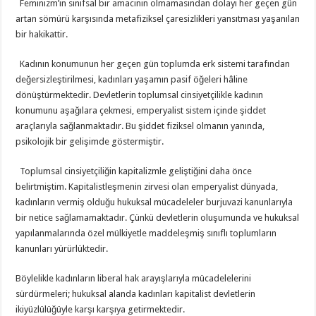
Feminizm’in sınıfsal bir amacının olmamasından dolayı her geçen gün
artan sömürü karşısında metafiziksel çaresizlikleri yansıtması yaşanılan
bir hakikattir.
Kadının konumunun her geçen gün toplumda erk sistemi tarafından
değersizleştirilmesi, kadınları yaşamın pasif öğeleri hâline
dönüştürmektedir. Devletlerin toplumsal cinsiyetçilikle kadının
konumunu aşağılara çekmesi, emperyalist sistem içinde şiddet
araçlarıyla sağlanmaktadır. Bu şiddet fiziksel olmanın yanında,
psikolojik bir gelişimde göstermiştir.
Toplumsal cinsiyetçiliğin kapitalizmle geliştiğini daha önce
belirtmiştim. Kapitalistleşmenin zirvesi olan emperyalist dünyada,
kadınların vermiş olduğu hukuksal mücadeleler burjuvazi kanunlarıyla
bir netice sağlamamaktadır. Çünkü devletlerin oluşumunda ve hukuksal
yapılanmalarında özel mülkiyetle maddeleşmiş sınıflı toplumların
kanunları yürürlüktedir.
Böylelikle kadınların liberal hak arayışlarıyla mücadelelerini
sürdürmeleri; hukuksal alanda kadınları kapitalist devletlerin
ikiyüzlülüğüyle karşı karşıya getirmektedir.