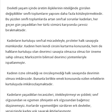
Devletli yaşam içinde üretim ilişkilerinin niteliğinde görülen
değişiklikler sınıflı toplumların yapısını daha fazla kötüleştirmektedir.
Bu yüzden sınıflı toplumlarda artan sınıfsal sorunlar kadınları, her
geçen gün yaşadıkları her türlü sömürü karşısında çaresiz
bırakmaktadır.
Kadınların kurtuluşu sınıfsal mücadeleyle, proleter halk savaşıyla
mümkündür. Kadının hem kendi cinsini kurtarma konusunda, hem de
halkların kurtuluşu olan devrimci savaşta olmazsa olmaz bir öneme
sahip olması; Marksizm’in bilimsel devrimci yöntemleriyle
ispatlanmıştır.
Kadının özne olmadığı ve öncüleşmediği halk savaşında devrimin
olması imkânsızdır. Bununla birlikte emek konusunda ezilen erkeklerin
kurtuluşuda imkânsızlaşmaktadır.
Kadınların yaşadıkları tecavüzleri, ötekileştirmeyi ve şiddeti; sınıf
olgusundan ve egemen zihniyetin erk olgusundan bağımsız
düşünemeyiz. Asırlardır egemenliğini sürdüren erk devletler,
yeryüzünde kadını yok sayarak iktidarlaşmıştır.