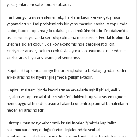
yaklaşımlara mesafeli bırakmaktadır.
Tarihten günümüze ezilen emekçi halkların kadın- erkek çatışması
yaşamaları sınıfsal problemlerin bir yansımasıdır. Kapitalist toplumda
kadın, feodal topluma göre daha çok sömürülmektedir. Feodalizm’de
asıl sorun soylu ya da serf olup olmama meselesidir. Feodal toplumda
üretim ilişkileri çoğunlukla köy ekonomisinde gerçekleştiği için,
cinsiyetler arası iş bölümü çok fazla ayrıcalık oluşturmaz. Bu nedenle
cinsler arası hiyerarşileşme gelişememez.
Kapitalist toplumda cinsiyetler arası işbölümü fazlalaştığından kadın-
erkek arasındaki hiyerarşileşmede gelişmektedir.
Kapitalist sistem içinde kadınların ve erkeklerin aşk ilişkileri, evlilik
ilişkileri ve toplumsal ilişkileri sömürüldükleri burjuvazi sistemi içinde,
hem duygusal hemde düşünsel alanda önemli toplumsal bunalımların
nedenleri arasındadır.
Bir toplumun sosyo-ekonomik krizini incelediğimizde kapitalist
sistemin var etmiş olduğu üretim ilişkilerindeki sınıfsal
yapılandırmalarla karşılaşırız. Bu yüzden kapitalist sistemde kadın ve