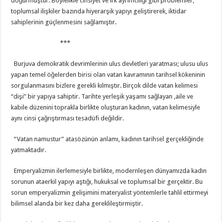
doğurmuştur. Böylelikle cinsiyet ve ırk ayrımcılığı gibi problemler,
toplumsal ilişkiler bazında hiyerarşik yapıyı geliştirerek, iktidar
sahiplerinin güçlenmesini sağlamıştır.
***
Burjuva demokratik devrimlerinin ulus devletleri yaratması; ulusu ulus
yapan temel öğelerden birisi olan vatan kavramının tarihsel kökeninin
sorgulanmasını bizlere gerekli kılmıştır. Birçok dilde vatan kelimesi
“dişi” bir yapıya sahiptir. Tarihte yerleşik yaşamı sağlayan ,aile ve
kabile düzenini toprakla birlikte oluşturan kadının, vatan kelimesiyle
aynı cinsi çağrıştırması tesadüfi değildir.
“Vatan namustur” atasözünün anlamı, kadının tarihsel gerçekliğinde
yatmaktadır.
Emperyalizmin ilerlemesiyle birlikte, modernleşen dünyamızda kadın
sorunun ataerkil yapıyı aştığı, hukuksal ve toplumsal bir gerçektir. Bu
sorun emperyalizmin gelişimini materyalist yöntemlerle tahlil ettirmeyi
bilimsel alanda bir kez daha gereklileştirmiştir.