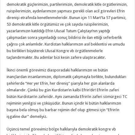
demokratik güçlerimizin, partilerimizin, demokratik kitle örgütlerimizin,
ruispilerimizin, aydınlarımızın yapması gerekli olan acil görevleri Efrin
direnişi etrafında kenetlenmeleridir. Bunun için 11 Mart’ta 57 partimiz,
53 demokratik kitle örgütümüz ve çok sayıda ruispilerimizin,
yazarlarımızın katıldığı Efrin Ulusal Tutum Çalıştayı’nın yaptığı
çalışmadan sonra yayınladığı sonuç bildirisi ile ilan ettiği seferberlik
çağrısı çok anlamlıdır. Kurdistan halklarımızın asıl beklentisi ve umudu
bu birlikleri büyüterek Ulusal Kongre vb örgütlenmelerle
taçlandırmaktır. Bu adımlar bizi kesin zafere ulaştıracaktır.
İkinci önemli görevimiz diasporadaki halklarımızın ve bütün
inançlardan insanlarımızın, diplomatik çalışmayla birlikte, bulundukları
şehirlerde ”Her yer Efrin, her direniş” şiarıyla her gün alanlarda
olmalarıdır. Çünkü bu gün Kurdistan’ın kalbi Efrin’dir! Efrin’in zaferi
bütün Kurdistan’ın zaferidir. Aynı zamanda Efrin’in zaferi sömürgeci TC
rejiminin yenilgisi ve çöküşüdür. Bunun içindir ki bütün halklarımızın
başına bela olmuş bu barbar rejimin def olup gitmesi için ”Efrin’in
işgaline dur” demeliyiz.
Üçüncü temel görevimiz bölge halklarıyla demokratik kongre vb