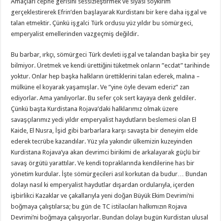
Amaçları cephe gerisini sessizleştirmek ve siyasi soykırım
gerçeklestirerek Efrin’den başlayarak Kurdistanı bir kere daha işgal ve
talan etmektir. Çünkü işgalci Türk ordusu yüz yıldır bu sömürgeci,
emperyalist emellerinden vazgeçmiş değildir.
Bu barbar, ırkçı, sömürgeci Türk devleti işgal ve talandan başka bir şey
bilmiyor. Üretmek ve kendi ürettiğini tüketmek onların ”ecdat” tarihinde
yoktur. Onlar hep başka halkların ürettiklerini talan ederek, malına –
mülküne el koyarak yaşamışlar. Ve ”yine öyle devam ederiz” zan
ediyorlar. Ama yanılıyorlar. Bu sefer çok sert kayaya denk geldiler.
Çünkü başta Kurdistana Rojava’daki halklarımız olmak üzere
savaşçılarımız yedi yıldır emperyalist haydutların beslemesi olan El
Kaide, El Nusra, İşid gibi barbarlara karşı savaşta bir deneyim elde
ederek tecrübe kazandılar. Yüz yıla yakındır ülkemizin kuzeyinden
Kurdistana Rojava’ya akan devrimci birikimi de arkalayarak güçlü bir
savaş örgütü yarattılar. Ve kendi topraklarında kendilerine has bir
yönetim kurdular. İşte sömürgecileri asıl korkutan da budur… Bundan
dolayı nasıl ki emperyalist haydutlar dışardan ordularıyla, içerden
işbirlikci Kazaklar ve çakallarıyla yeni doğan Büyük Ekim Devrimi’ni
boğmaya çalıştılarsa; bu gün de TC istilacıları halkımızın Rojava
Devrimi’ni boğmaya çalışıyorlar. Bundan dolayı bugün Kurdistan ulusal