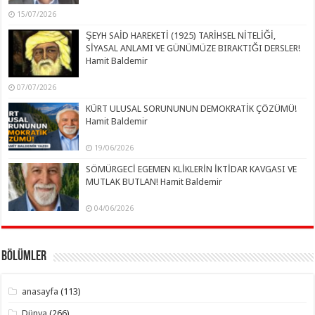
15/07/2026
ŞEYH SAİD HAREKETİ (1925) TARİHSEL NİTELİĞİ,
SİYASAL ANLAMI VE GÜNÜMÜZE BIRAKTIĞI DERSLER!
Hamit Baldemir
07/07/2026
KÜRT ULUSAL SORUNUNUN DEMOKRATİK ÇÖZÜMÜ!
Hamit Baldemir
19/06/2026
SÖMÜRGECİ EGEMEN KLİKLERİN İKTİDAR KAVGASI VE
MUTLAK BUTLAN! Hamit Baldemir
04/06/2026
Bölümler
anasayfa
(113)
Dünya
(266)