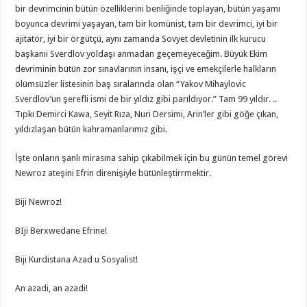
bir devrimcinin bütün özelliklerini benliğinde toplayan, bütün yaşamı
boyunca devrimi yaşayan, tam bir komünist, tam bir devrimci, iyi bir
ajitatör, iyi bir örgütçü, aynı zamanda Sovyet devletinin ilk kurucu
başkanıi Sverdlov yoldaşı anmadan geçemeyeceğim. Büyük Ekim
devriminin bütün zor sınavlarının insanı, işçi ve emekçilerle halkların
ölümsüzler listesinin baş sıralarında olan “Yakov Mihaylovic
Sverdlov’un şerefli ismi de bir yıldız gibi parıldıyor.” Tam 99 yıldır. ..
Tıpkı Demirci Kawa, Seyit Rıza, Nuri Dersimi, Arin’ler gibi göğe çıkan,
yıldızlaşan bütün kahramanlarımız gibi.
İşte onların şanlı mirasına sahip çıkabilmek için bu günün temel görevi
Newroz ateşini Efrin direnişiyle bütünleştirrmektir.
Biji Newroz!
BIji Berxwedane Efrine!
Biji Kurdistana Azad u Sosyalist!
An azadi, an azadi!