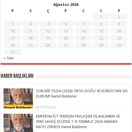
Ağustos 2026
P
S
Ç
P
C
C
P
1
2
3
4
5
6
7
8
9
10
11
12
13
14
15
16
17
18
19
20
21
22
23
24
25
26
27
28
29
30
31
« Tem
Haber Başlıkları
SON BİR YILDA (2026) ORTA-DOĞU VE KÜRDİSTAN’ DA
DURUM! Hamit Baldemir
27/07/2026
EMPERYALİST YENİDEN PAYLAŞIM SİLAHLANMA VE
YENİ SAVAŞ DÜZENİ 7–8 TEMMUZ 2026 ANKARA
NATO ZİRVESİ! Hamit Baldemir