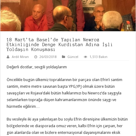
18 Mart’ta Basel’de Yapılan Newroz
Etkinliğinde Denge Kurdistan Adına İşli
Yoldaşın Konuşması
Ardil Miran
26/03/2018
Güncel
1,513 Bakın
Değerli dostlar, sevgili yoldaşlarım
Öncelikle bugün ülkemiz topraklarının bir parçası olan Efrin’i santim
santim, metre metre savunan başta YPG,YPJ olmak üzere bütün
savaşçıları ve Rojava’daki bütün halklarımızı bu Newroz’da saygıyla
selamlarken toprağa düşen kahramanlarımızın önünde saygı ve
hürmetle eğilirim…
Bu vesileyle iki aya yakınlaşan bu soylu Efrin direnişine ülkemizin bütün
bölgelerinde ve diasporada omuz veren, kalbi Efrin için çarpan, her
gün alanlarda olan ve bizlere enternasyonal dayanışmalarını eksik