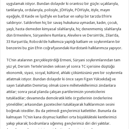
uygulamak istiyor. Bundan dolayıdır ki orantısız bir güçle: uçaklarıyla,
tanklarıyla, ordularıyla, polisiyle, JÖH’üyle, PÖH’üyle, itiyle, mayın
eşeğiyle, El Kaide ve İşid’iyle en barbar en vahşi bir tarzda Efrin’e
saldırıyor. Saldırırken hiç bir savaş hukukuna uymadan, kadın, çocuk,
yaşlı, hasta demeden kimyasal silahlarıyla, hiç denenmemiş silahlarıyla
dün Ermenilere, Süryanilere Rumlara, Alevilere ve Dersim’de, Zilan’da,
33 Kurşun’da, Roboski’de halkımıza yaptığı katliam ve soykırımların bir
benzerini bu gün Efrin coğrafyasındaki Kurdistanlı halklarımıza yapıyor.
TC’nin atalarının gerçekleştirdiği Ermeni, Süryani soykırımlarından tam
yüz yıl, Dersim Tertele’sinden seksen yıl sonra TC içerisine düştüğü
ekonomik, siyasi, sosyal, kültürel, ahlaki çöküntüsünü yeni bir soykırımla
atlatmak istiyor. Bundan dolayıdır ki önce sayın Figen Yüksekdağ ve
sayın Salahattin Demirtaş olmak üzere milletvekillerimizi zindanlara
attılar; sonra yasal planda çalışan partilerimizin yoneticilerini
tutukladılar; devamında demokratik kitle örgutlerinin önderlerine
yöneldiler; arkasından gazetecileri tutuklayarak halklarımızın sesini
boğmak istediler. Bu da yetmedi gençlerimizi katlettiler. Bununla da
kalmayan TC’nin kana doymaz katilleri orta büyüklükteki kentlerimizi
yakıp yıkarak; bodrumlara sığınmış gençlerimizi diri diri yaktılar.