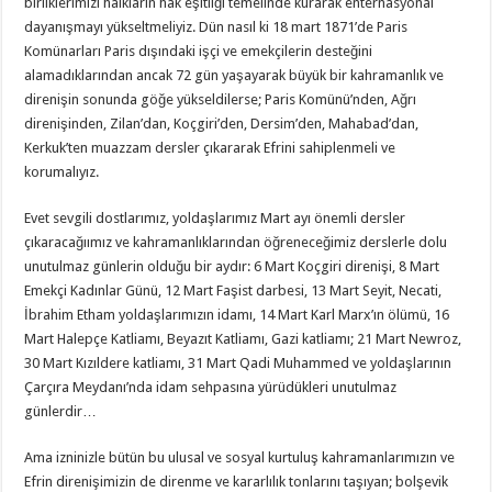
birliklerimizi halkların hak eşitliği temelinde kurarak enternasyonal
dayanışmayı yükseltmeliyiz. Dün nasıl ki 18 mart 1871’de Paris
Komünarları Paris dışındaki işçi ve emekçilerin desteğini
alamadıklarından ancak 72 gün yaşayarak büyük bir kahramanlık ve
direnişin sonunda göğe yükseldilerse; Paris Komünü’nden, Ağrı
direnişinden, Zilan’dan, Koçgiri’den, Dersim’den, Mahabad’dan,
Kerkuk’ten muazzam dersler çıkararak Efrini sahiplenmeli ve
korumalıyız.
Evet sevgili dostlarımız, yoldaşlarımız Mart ayı önemli dersler
çıkaracağıımız ve kahramanlıklarından öğreneceğimiz derslerle dolu
unutulmaz günlerin olduğu bir aydır: 6 Mart Koçgiri direnişi, 8 Mart
Emekçi Kadınlar Günü, 12 Mart Faşist darbesi, 13 Mart Seyit, Necati,
İbrahim Etham yoldaşlarımızın idamı, 14 Mart Karl Marx’ın ölümü, 16
Mart Halepçe Katliamı, Beyazıt Katliamı, Gazi katliamı; 21 Mart Newroz,
30 Mart Kızıldere katliamı, 31 Mart Qadi Muhammed ve yoldaşlarının
Çarçıra Meydanı’nda idam sehpasına yürüdükleri unutulmaz
günlerdir…
Ama izninizle bütün bu ulusal ve sosyal kurtuluş kahramanlarımızın ve
Efrin direnişimizin de direnme ve kararlılık tonlarını taşıyan; bolşevik