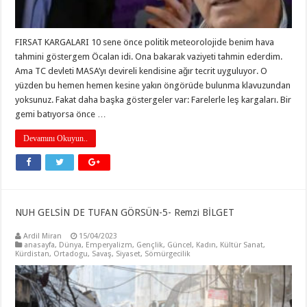
FIRSAT KARGALARI 10 sene önce politik meteorolojide benim hava
tahmini göstergem Öcalan idi. Ona bakarak vaziyeti tahmin ederdim.
Ama TC devleti MASA’yı devireli kendisine ağır tecrit uyguluyor. O
yüzden bu hemen hemen kesine yakın öngörüde bulunma klavuzundan
yoksunuz. Fakat daha başka göstergeler var: Farelerle leş kargaları. Bir
gemi batıyorsa önce …
Devamını Okuyun..
NUH GELSİN DE TUFAN GÖRSÜN-5- Remzi BİLGET
Ardil Miran
15/04/2023
anasayfa
,
Dünya
,
Emperyalizm
,
Gençlik
,
Güncel
,
Kadın
,
Kültür Sanat
,
Kürdistan
,
Ortadogu
,
Savaş
,
Siyaset
,
Sömürgecilik