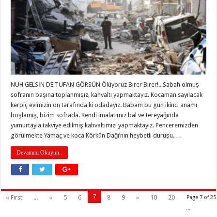
NUH GELSİN DE TUFAN GÖRSÜN Ölüyoruz Birer Birer!.. Sabah olmuş
sofranın başına toplanmışız, kahvaltı yapmaktayız. Kocaman sayılacak
kerpiç evimizin ön tarafında ki odadayız. Babam bu gün ikinci anamı
boşlamış, bizim sofrada. Kendi imalatımız bal ve tereyağında
yumurtayla takviye edilmiş kahvaltımızı yapmaktayız. Penceremizden
görülmekte Yamaç ve koca Körkün Dağı’nın heybetli duruşu. …
Devamını Okuyun..
7
« First
...
«
5
6
8
9
»
10
20
Page 7 of 25
...