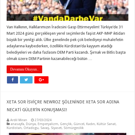
Van Halkının, Halklarımızın İradesini Gasp Ettirmeyelim! Türkiye’de 31
Mart 2024 günü gerçekleşen yerel seçimlerde faşist AKP-MHP iktidarı
büyük bir yenilgi aldı. Ülke genelinde pek çok belediyeyi muhalefetin
adaylarına kaybederken, özellikle Kürdistan’da kayyum atadığı
belediyeleri ve daha fazlasını DEM Parti kazandı. Şırnak ve Bitlis başta
olmak üzere DEM Partinin kazanabileceği bütün …
Devamını Okuyun..
XETA SOR İSVİÇRE NEWROZ ŞÖLENİNDE XETA SOR ADINA
NECATİ GÜLER’İN KONUŞMASI!
Ardil Miran
27/03/2024
anasayfa
,
Dünya
,
Emperyalizm
,
Gençlik
,
Güncel
,
Kadın
,
Kültür Sanat
,
Kürdistan
,
Ortadogu
,
Savaş
,
Siyaset
,
Sömürgecilik