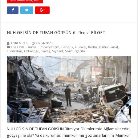
NUH GELSİN DE TUFAN GÖRSÜN-6- Remzi BİLGET
Ardil Miran
22/04/2023
anasayfa
,
Dünya
,
Emperyalizm
,
Gençlik
,
Güncel
,
Kadın
,
Kültür Sanat
,
Kürdistan
,
Ortadogu
,
Savaş
,
Siyaset
,
Sömürgecilik
NUH GELSİN DE TUFAN GÖRSÜN Bitmiyor Ölümlerimiz! Ağlamak nedir,
gözyaşı ne ola? Ya da kuruması mümkün mü göz pınarlarının? Mümkün