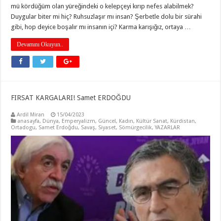
mü kördüğüm olan yüreğindeki o kelepçeyi kırıp nefes alabilmek?
Duygular biter mi hiç? Ruhsuzlaşır mı insan? Şerbetle dolu bir sürahi
gibi, hop deyice boşalır mı insanın içi? Karma karışığız, ortaya …
Devamını Okuyun..
FIRSAT KARGALARI! Samet ERDOĞDU
Ardil Miran
15/04/2023
anasayfa
,
Dünya
,
Emperyalizm
,
Güncel
,
Kadın
,
Kültür Sanat
,
Kürdistan
,
Ortadogu
,
Samet Erdoğdu
,
Savaş
,
Siyaset
,
Sömürgecilik
,
YAZARLAR