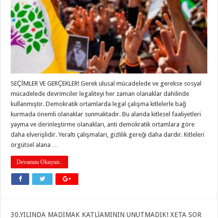
SEҪİMLER VE GERҪEKLER! Gerek ulusal mücadelede ve gerekse sosyal
mücadelede devrimciler legaliteyi her zaman olanaklar dahilinde
kullanmıştır. Demokratik ortamlarda legal çalışma kitlelerle bağ
kurmada önemli olanaklar sunmaktadır. Bu alanda kitlesel faaliyetleri
yayma ve derinleştirme olanakları, anti demokratik ortamlara göre
daha elverişlidir. Yeraltı çalışmaları, gizlilik gereği daha dardır. Kitleleri
örgütsel alana …
Devamını Okuyun..
30.YILINDA MADIMAK KATLİAMININ UNUTMADIK! XETA SOR