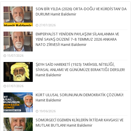
SON BİR YILDA (2026) ORTA-DOĞU VE KÜRDİSTAN’ DA
DURUM! Hamit Baldemir
27/07/2026
EMPERYALİST YENİDEN PAYLAŞIM SİLAHLANMA VE
YENİ SAVAŞ DÜZENİ 7–8 TEMMUZ 2026 ANKARA
NATO ZİRVESİ! Hamit Baldemir
15/07/2026
ŞEYH SAİD HAREKETİ (1925) TARİHSEL NİTELİĞİ,
SİYASAL ANLAMI VE GÜNÜMÜZE BIRAKTIĞI DERSLER!
Hamit Baldemir
07/07/2026
KÜRT ULUSAL SORUNUNUN DEMOKRATİK ÇÖZÜMÜ!
Hamit Baldemir
19/06/2026
SÖMÜRGECİ EGEMEN KLİKLERİN İKTİDAR KAVGASI VE
MUTLAK BUTLAN! Hamit Baldemir