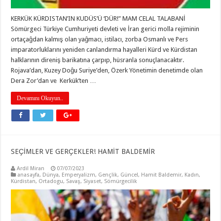
KERKÜK KÜRDISTAN’IN KUDÜS’Ü ‘DÜR!” MAM CELAL TALABANİ
Sömürgeci Türkiye Cumhuriyeti devleti ve İran gerici molla rejiminin
ortaçaĝdan kalmış olan yaĝmacı, istilacı, zorba Osmanlı ve Pers
imparatorluklarını yeniden canlandırma hayalleri Kürd ve Kürdistan
halklarının direniş barikatına çarpıp, hüsranla sonuçlanacaktır.
Rojava’dan, Kuzey Doĝu Suriye’den, Özerk Yönetimin denetimde olan
Dera Zor’dan ve Kerkük’ten …
Devamını Okuyun..
SEҪİMLER VE GERҪEKLER! HAMİT BALDEMİR
Ardil Miran
07/07/2023
anasayfa
,
Dünya
,
Emperyalizm
,
Gençlik
,
Güncel
,
Hamit Baldemir
,
Kadın
,
Kürdistan
,
Ortadogu
,
Savaş
,
Siyaset
,
Sömürgecilik