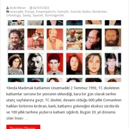
Ardil Miran
02/07/2023
anasayfa
,
Dünya
,
Emperyalizm
,
Gençlik
,
Güncel
,
Kadın
,
Kürdistan
,
Ortadogu
,
Savaş
,
Siyaset
,
Sömürgecilik
Yılında Madımak Katliamını Unutmadık! 2 Temmuz 1993, TC devletinin
katliamlar serisine bir yenisinin eklendiği, kara bir gün olarak tarihin
utanç sayfalarına geçti. TC devleti, devamı olduğu 600 yıllık Osmanlının
halkları birbirine kırdıran, kanlı, katliamcı geleneğini eksiksiz sürdürdü
ve 100 yıllık tarihine yüzlerce katliam sığdırdı. Bugün 30. yıl dönümü
olan Sivas- …
Devamını Okuyun..