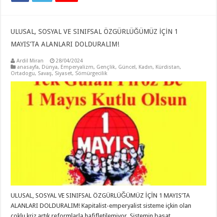
ULUSAL, SOSYAL VE SINIFSAL ÖZGÜRLÜĞÜMÜZ İÇİN 1
MAYIS’TA ALANLARI DOLDURALIM!
Ardil Miran
28/04/2024
anasayfa
,
Dünya
,
Emperyalizm
,
Gençlik
,
Güncel
,
Kadın
,
Kürdistan
,
Ortadogu
,
Savaş
,
Siyaset
,
Sömürgecilik
ULUSAL, SOSYAL VE SINIFSAL ÖZGÜRLÜĞÜMÜZ İÇİN 1 MAYIS’TA
ALANLARI DOLDURALIM! Kapitalist-emperyalist sisteme içkin olan
çoklu kriz artık reformlarla hafifletilemiyor. Sistemin başat