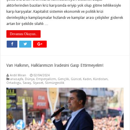
aktörlerinden bazıları kriz karşısında eriyip yok olup gitme tehlikesiyle
karşı karşıyalar. Kapitalist sistemin ekonomik ve politik krizi
derinleştikçe kamplaşmalar hızlandı ve kamplar arası çelişkiler giderek
artan bir şekilde silahlı …
Devamını Okuyun..
Van Halkının, Halklarımızın İradesini Gasp Ettirmeyelim!
Ardil Miran
02/04/2024
anasayfa
,
Dünya
,
Emperyalizm
,
Gençlik
,
Güncel
,
Kadın
,
Kürdistan
,
Ortadogu
,
Savaş
,
Siyaset
,
Sömürgecilik