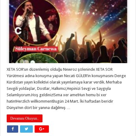
XETA SOR’un düzenlemiş olduğu Newroz şöleninde XETA SOR
Yürütmesi adına konuşma yapan Necati GÜLER‘in konuşmasını Denge
Kürdistan yayın kollektivi olarak yayınlamaya karar verdik. Merhaba
Sevgili yoldaşlar, Dostlar, Halkımız,Hepinizi Sevgi ve Saygıyla
Selamlıyorum.Hoş geldiniz!Sıma xer ame!Hun hemu bi xer
hatin!Herzlich willkommen!Bugün 24 Mart. İki haftadan beridir
Dünya‘nın dört bir yanına dağılmış …
Devamını Okuyun..