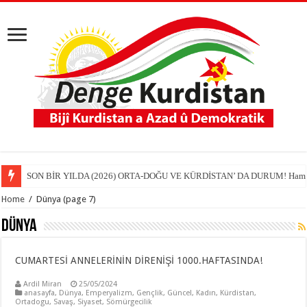
SON BİR YILDA (2026) ORTA-DOĞU VE KÜRDİSTAN’ DA DURUM! Hamit
Home
/
Dünya
(page 7)
Dünya
CUMARTESİ ANNELERİNİN DİRENİŞİ 1000.HAFTASINDA!
Ardil Miran
25/05/2024
anasayfa
,
Dünya
,
Emperyalizm
,
Gençlik
,
Güncel
,
Kadın
,
Kürdistan
,
Ortadogu
,
Savaş
,
Siyaset
,
Sömürgecilik