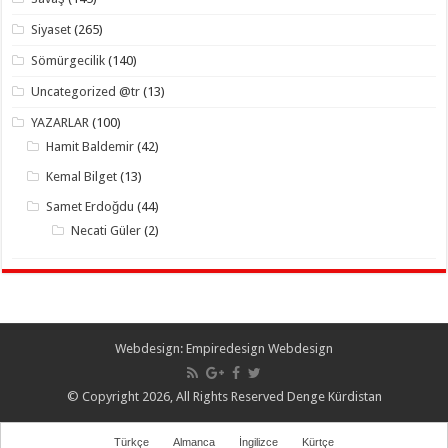
Siyaset
(265)
Sömürgecilik
(140)
Uncategorized @tr
(13)
YAZARLAR
(100)
Hamit Baldemir
(42)
Kemal Bilget
(13)
Samet Erdoğdu
(44)
Necati Güler
(2)
Webdesign:
Empiredesign Webdesign
© Copyright 2026, All Rights Reserved Denge Kürdistan
Türkçe
Almanca
İngilizce
Kürtçe