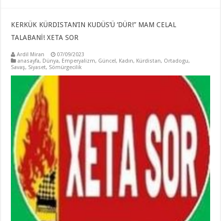
KERKÜK KÜRDISTAN’IN KUDÜS’Ü ‘DÜR!” MAM CELAL
TALABANİ! XETA SOR
Ardil Miran
07/09/2023
anasayfa
,
Dünya
,
Emperyalizm
,
Güncel
,
Kadın
,
Kürdistan
,
Ortadogu
,
Savaş
,
Siyaset
,
Sömürgecilik