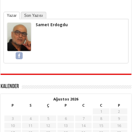
Yazar
Son Yazısı
Samet Erdogdu
KALENDER
Ağustos 2026
P
S
Ç
P
C
C
P
1
2
3
4
5
6
7
8
9
10
11
12
13
14
15
16