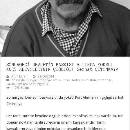
SÖMÜRGECİ DEVLETİN BASKISI ALTINDA YOKSUL
KÜRT ALEViLERiNiN ÇIĞLIĞI! Serhat ÇETiNKAYA
Ardil Miran
22/06/2024
anasayfa
,
Dünya
,
Emperyalizm
,
Güncel
,
Kadın
,
Kürdistan
,
Ortadogu
,
Savaş
,
Siyaset
,
Sömürgecilik
1,093 Bakın
Sömürgeci Devletin baskısı altında yoksul Kürt Alevilerinin çığlığı! Serhat
Çetinkaya
Her tarihi sürecin kendine özgü bir dönüm noktası mutlak vardır. Bu tür
dönüm noktaları tarihi süreçlerin önemli kavşaklarıdır. Tarihi
kavşakların veya dönüm noktalarının insanların belleklerinde