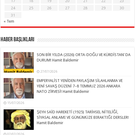
17
18
19
20
21
22
23
24
25
26
27
28
29
30
31
« Tem
Haber Başlıkları
SON BİR YILDA (2026) ORTA-DOĞU VE KÜRDİSTAN’ DA
DURUM! Hamit Baldemir
27/07/2026
EMPERYALİST YENİDEN PAYLAŞIM SİLAHLANMA VE
YENİ SAVAŞ DÜZENİ 7–8 TEMMUZ 2026 ANKARA
NATO ZİRVESİ! Hamit Baldemir
15/07/2026
ŞEYH SAİD HAREKETİ (1925) TARİHSEL NİTELİĞİ,
SİYASAL ANLAMI VE GÜNÜMÜZE BIRAKTIĞI DERSLER!
Hamit Baldemir
07/07/2026