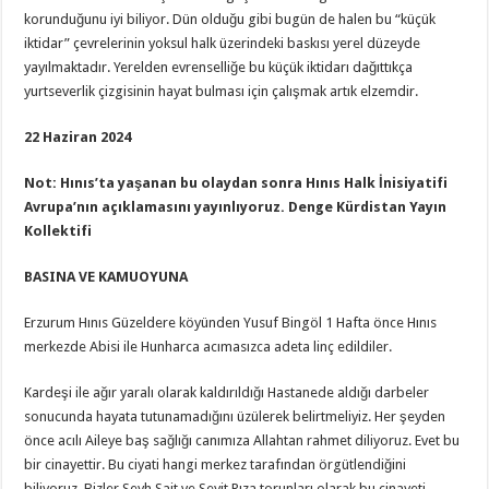
korunduğunu iyi biliyor. Dün olduğu gibi bugün de halen bu “küçük
iktidar” çevrelerinin yoksul halk üzerindeki baskısı yerel düzeyde
yayılmaktadır. Yerelden evrenselliğe bu küçük iktidarı dağıttıkça
yurtseverlik çizgisinin hayat bulması için çalışmak artık elzemdir.
22 Haziran 2024
Not: Hınıs’ta yaşanan bu olaydan sonra Hınıs Halk İnisiyatifi
Avrupa’nın açıklamasını yayınlıyoruz. Denge Kürdistan Yayın
Kollektifi
BASINA VE KAMUOYUNA
Erzurum Hınıs Güzeldere köyünden Yusuf Bingöl 1 Hafta önce Hınıs
merkezde Abisi ile Hunharca acımasızca adeta linç edildiler.
Kardeşi ile ağır yaralı olarak kaldırıldığı Hastanede aldığı darbeler
sonucunda hayata tutunamadığını üzülerek belirtmeliyiz. Her şeyden
önce acılı Aileye baş sağlığı canımıza Allahtan rahmet diliyoruz. Evet bu
bir cinayettir. Bu ciyati hangi merkez tarafından örgütlendiğini
biliyoruz. Bizler Seyh Sait ve Seyit Rıza torunları olarak bu cinayeti