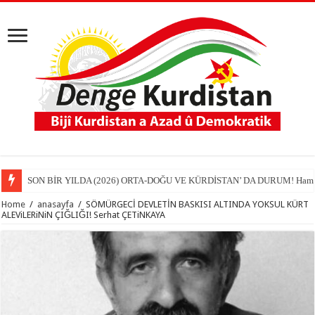
SON BİR YILDA (2026) ORTA-DOĞU VE KÜRDİSTAN’ DA DURUM! Hamit
Home
/
anasayfa
/
SÖMÜRGECİ DEVLETİN BASKISI ALTINDA YOKSUL KÜRT
ALEViLERiNiN ÇIĞLIĞI! Serhat ÇETiNKAYA