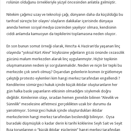
rolünün olduğunu örnekleriyle yüzyıl öncesinden anlatıla gelmiştir.
Nitekim çağımız uzay ve teknoloji çağı, dünyanın daha da küçüldüğü bu
tarihsel süreçte bir olayın/ olayların dakikalar içerisinde dünyaya
anında hemen sosyal medya üzerinden yayılıyor olması, kendisinin
ciddi anlamda kamuoyun da tepkilerini toplamasına neden oluyor.
En son bunun somut örneği olarak, Hınıs’ta 4. Haziran’da yaşanan linç
olayında “yoksul Kürt Alevi” köylüsüne yığınların gözü önünde cezasızlık
gücünü malum merkezden alarak linç uygulanmıştır. Hiçbir tepkinin
oluşmamasının nedeni iyi sorgulanmalıdır. Neden ve niçin bir tepki bu
merkezde çok sınırlı olmuş? Dışarıdan gelenlerin kısmen örgütlemeye
çalıştığı protesto eylemleri kim hangi merkez tarafından engellendi ?
Kendilerine sömürgeci hukuk içinde küçük iktidar oluşturanların her
gün halka baskı yapanların etkisinin olmadığını söylemek doğru
değildir. Kimilerinin olayı, sıradan hemen genelde bilinen “Alevilik ve
Sünnilik” meselesine atfetmesi gerçeklikten uzak bir durumu da
yansıtmıyor. Sömürgeci hukuk içinde oluşturdukları iktidar
merkezlerinin hangi merkez tarafından beslendiği biliniyor. Oysa
buradaki düşmüşlük o kadar derin ki tarihi köklerine Seyh Sait ve Seyit
Rıza torunlarının o “küçük iktidar güçlerinin” hangi merkez tarafından