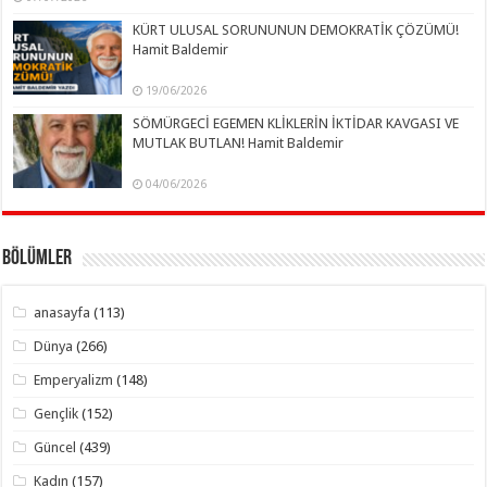
KÜRT ULUSAL SORUNUNUN DEMOKRATİK ÇÖZÜMÜ!
Hamit Baldemir
19/06/2026
SÖMÜRGECİ EGEMEN KLİKLERİN İKTİDAR KAVGASI VE
MUTLAK BUTLAN! Hamit Baldemir
04/06/2026
Bölümler
anasayfa
(113)
Dünya
(266)
Emperyalizm
(148)
Gençlik
(152)
Güncel
(439)
Kadın
(157)