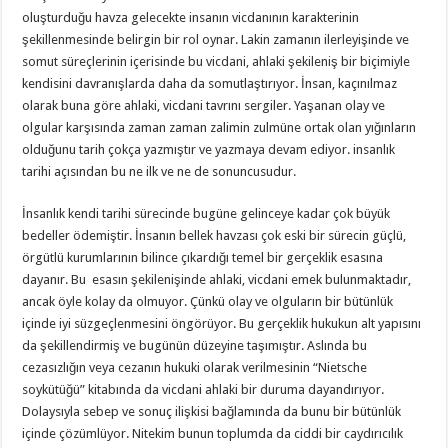
oluşturduğu havza gelecekte insanın vicdanının karakterinin
şekillenmesinde belirgin bir rol oynar. Lakin zamanın ilerleyişinde ve
somut süreçlerinin içerisinde bu vicdani, ahlaki şekileniş bir biçimiyle
kendisini davranışlarda daha da somutlaştırıyor. İnsan, kaçınılmaz
olarak buna göre ahlaki, vicdani tavrını sergiler. Yaşanan olay ve
olgular karşısında zaman zaman zalimin zulmüne ortak olan yığınların
olduğunu tarih çokça yazmıştır ve yazmaya devam ediyor. insanlık
tarihi açısından bu ne ilk ve ne de sonuncusudur.
İnsanlık kendi tarihi sürecinde bugüne gelinceye kadar çok büyük
bedeller ödemiştir. İnsanın bellek havzası çok eski bir sürecin güçlü,
örgütlü kurumlarının bilince çıkardığı temel bir gerçeklik esasına
dayanır. Bu esasın şekilenişinde ahlaki, vicdani emek bulunmaktadır,
ancak öyle kolay da olmuyor. Çünkü olay ve olguların bir bütünlük
içinde iyi süzgeçlenmesini öngörüyor. Bu gerçeklik hukukun alt yapısını
da şekillendirmiş ve bugünün düzeyine taşımıştır. Aslında bu
cezasızlığın veya cezanın hukuki olarak verilmesinin “Nietsche
soykütüğü” kitabında da vicdani ahlaki bir duruma dayandırıyor.
Dolaysıyla sebep ve sonuç ilişkisi bağlamında da bunu bir bütünlük
içinde çözümlüyor. Nitekim bunun toplumda da ciddi bir caydırıcılık