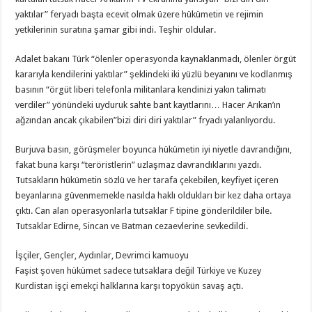
yaktılar” feryadı başta ecevit olmak üzere hükümetin ve rejimin
yetkilerinin suratına şamar gibi indi. Teşhir oldular.
Adalet bakanı Türk “ölenler operasyonda kaynaklanmadı, ölenler örgüt
kararıyla kendilerini yaktılar” şeklindeki iki yüzlü beyanını ve kodlanmış
basının “örgüt liberi telefonla militanlara kendinizi yakın talimatı
verdiler” yönündeki uyduruk sahte bant kayıtlarını… Hacer Arıkan’ın
ağzından ancak çıkabilen”bizi diri diri yaktılar” fryadı yalanlıyordu.
Burjuva basın, görüşmeler boyunca hükümetin iyi niyetle davrandığını,
fakat buna karşı “teröristlerin” uzlaşmaz davrandıklarını yazdı.
Tutsakların hükümetin sözlü ve her tarafa çekebilen, keyfiyet içeren
beyanlarına güvenmemekle nasılda haklı oldukları bir kez daha ortaya
çıktı. Can alan operasyonlarla tutsaklar F tipine gönderildiler bile.
Tutsaklar Edirne, Sincan ve Batman cezaevlerine sevkedildi.
İşçiler, Gençler, Aydınlar, Devrimci kamuoyu
Faşist şoven hükümet sadece tutsaklara değil Türkiye ve Kuzey
Kurdistan işçi emekçi halklarına karşı topyökün savaş açtı.