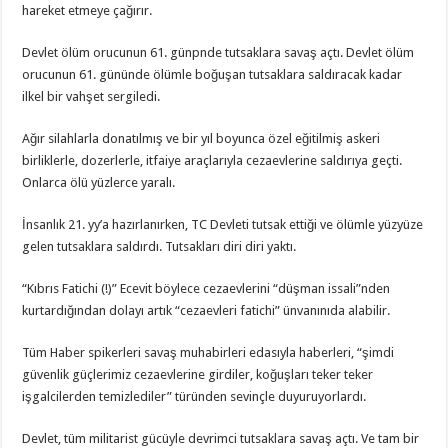
hareket etmeye çağırır.
Devlet ölüm orucunun 61. günpnde tutsaklara savaş açtı. Devlet ölüm
orucunun 61. gününde ölümle boğuşan tutsaklara saldıracak kadar
ilkel bir vahşet sergiledi.
Ağır silahlarla donatılmış ve bir yıl boyunca özel eğitilmiş askeri
birliklerle, dozerlerle, itfaiye araçlarıyla cezaevlerine saldırıya geçti.
Onlarca ölü yüzlerce yaralı.
İnsanlık 21. yy’a hazırlanırken, TC Devleti tutsak ettiği ve ölümle yüzyüze
gelen tutsaklara saldırdı. Tutsakları diri diri yaktı.
“Kıbrıs Fatichi (!)” Ecevit böylece cezaevlerini “düşman issali”nden
kurtardığından dolayı artık “cezaevleri fatichi” ünvanınıda alabilir.
Tüm Haber spikerleri savaş muhabirleri edasıyla haberleri, “şimdi
güvenlik güçlerimiz cezaevlerine girdiler, koğuşları teker teker
işgalcilerden temizlediler” türünden sevinçle duyuruyorlardı.
Devlet, tüm militarist gücüyle devrimci tutsaklara savaş açtı. Ve tam bir