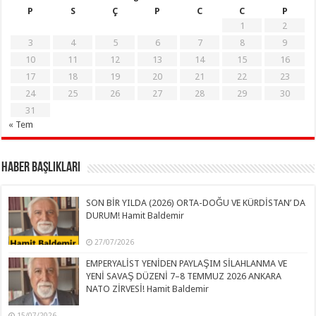
P
S
Ç
P
C
C
P
1
2
3
4
5
6
7
8
9
10
11
12
13
14
15
16
17
18
19
20
21
22
23
24
25
26
27
28
29
30
31
« Tem
Haber Başlıkları
SON BİR YILDA (2026) ORTA-DOĞU VE KÜRDİSTAN’ DA
DURUM! Hamit Baldemir
27/07/2026
EMPERYALİST YENİDEN PAYLAŞIM SİLAHLANMA VE
YENİ SAVAŞ DÜZENİ 7–8 TEMMUZ 2026 ANKARA
NATO ZİRVESİ! Hamit Baldemir
15/07/2026