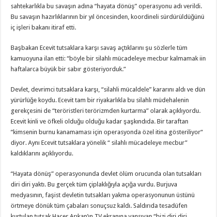
sahtekarlıkla bu savaşın adına “hayata dönüş” operasyonu adı verildi.
Bu savaşın hazırlıklarının bir yıl öncesinden, koordineli sürdürüldüğünü
iç işleri bakanı itiraf etti.
Başbakan Ecevit tutsaklara karşı savaş açtıklarını şu sözlerle tüm
kamuoyuna ilan etti: “böyle bir silahlı mücadeleye mecbur kalmamak iin
haftalarca büyük bir sabır gösteriyorduk.”
Devlet, devrimci tutsaklara karşı, “silahli mücaldele” kararını aldı ve dün
yürürlüğe koydu. Ecevit tam bir riyakarlıkla bu silahlı müdehalenin
gerekçesini de “teröristleri terörizmden kurtarma” olarak açıklıyordu.
Ecevit kinli ve öfkeli olduğu olduğu kadar şaşkındıda. Bir taraftan
“kimsenin burnu kanamaması için operasyonda özel itina gösteriliyor“
diyor. Aynı Ecevit tutsaklara yönelik “ silahlı mücadeleye mecbur”
kaldıklarını açıklıyordu.
“Hayata dönüş” operasyonunda devlet ölüm orucunda olan tutsakları
diri diri yaktı. Bu gerçek tüm çiplaklığıyla açığa vurdu. Burjuva
medyasının, faşist devletin tutsakları yakma operasyonunun üstünü
örtmeye dönük tüm çabaları sonuçsuz kaldı. Saldırıda tesadüfen
kurtulan tutsak Hacer Arıkan’ın TV ekranına yansıyan “bizi diri diri