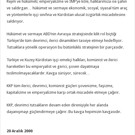
Rejim ve hükümeti; emperyalizme ve IMF’ye köle, halklarımıza ise şahin
ve saldırgan… hükümet ve sermaye ekonomik, sosyal, siyasal tüm araç
ve yöntemlerle işçi sınıfına ve Kürdistan ulusal özgürlük mücadelesine
saldırıyor.
Hükümet ve sermaye ABD’nin Avrasya stratejisinde kilit rol biçtiği
Türkiye’de tüm devrimci, ilerici dinamikleri tasviye etmeyi hedefliyor.
Tutsaklara yönelik operasyon bu bütünlüklü stratejinin bir parçasıdır.
Türkiye ve Kuzey Kürdistan işçi-emekçi halkları, komünist ve ilerici
hareketleri bu emperyalist ve gerici, şoven dayatmaya
teslimolmayacaklardır. Kavga sürüyor, sürecek…
KKP tüm ilerici, devrimci, komünist güçleri şovenizme, faşizme,
kapitalizme ve emperyalizme karşı ortak mücadele etmeye çağırır.
KKP, devrimci tutsakların devam eden direnişiyle her alanda
dayanışmayı güçlendirmeye çağırır. Bu kavga hepimizin kavgasıdır.
20 Aralık 2000