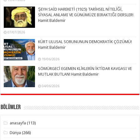
ŞEYH SAİD HAREKETİ (1925) TARİHSEL NİTELİĞİ,
SİYASAL ANLAMI VE GÜNÜMÜZE BIRAKTIĞI DERSLER!
Hamit Baldemir
07/07/2026
KÜRT ULUSAL SORUNUNUN DEMOKRATİK ÇÖZÜMÜ!
Hamit Baldemir
19/06/2026
SÖMÜRGECİ EGEMEN KLİKLERİN İKTİDAR KAVGASI VE
MUTLAK BUTLAN! Hamit Baldemir
04/06/2026
Bölümler
anasayfa
(113)
Dünya
(266)