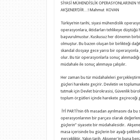
SİYASİ MÜHENDİSLİK OPERASYONLARININ Y
AKŞENER’DİR…! Mahmut KOVAN
Türkiye‘nin tarihi, siyasi mühendislik operas
operasyonlara, iktidarları tehlikeye düştüğ
başvurulmustur. Kuskusuz her dönemin birbiri
olmuştur. Bu bazen oluşan bir birlikteği dağ
skandal dosyayı gece yarısı bir operasyonla
olur. Bu tür operasyonlarla sonuç alınmadığı
müdahale ile sonuç alınmaya çalışılır.
Her zaman bu tür müdahaleleri gerçekleştirm
güçleri harekete geçirir. Devletin ve toplum
tutmak için Devlet bürokrasisi, Güvenlik bürokra
toplum örgütleri içinde harekete geçireceği g
İYİ PARTİ’nin 6‘lı masadan ayrılmasını da bu 
operasyonlarının bir parçası olarak değerle
güçlerin” siyasete bir müdahalesidir. Akşener
masa içerisinde bu güçlerin bir ayağı şeklind
gerçekliktir. Yaķın tarih, Akşener’in buna b