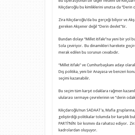
Bu operasyonun bir diğer nedeni de Kılıçdaroğ
Kılıçdaroğlu bu kimliklerini unutsa da ‘’Derin 
Zira Kılıçdaroğlu’da bu gerçeği biliyor ve Akş
gereken Akşener değil “Derin devlet”tir.
Bundan dolayı “Millet itifakı”na yeni bir yol
Sola çeviriyor. Bu dinamikleri harekete geçire
merak edilen bu sorunun cevabıdır.
“Millet itifakı” ve Cumhurbaşkanı adayı olar
Dış politika, yeni bir Anayasa ve benzeri konu
seçimi kazanabilir.
Bu seçim tüm karşıt odaklara rağmen kazanılab
ulularası sermaye çevrelerinin ve “derin odak
Kılıçdaroğlu’nun SADAAT’a, Mafia gruplarına,
geliştirdiği politikalar tolumda bir karşılık 
PARTİ’NİN bir kısmını da rahatsız ediyor. Zi
kadrolardan oluşuyor.