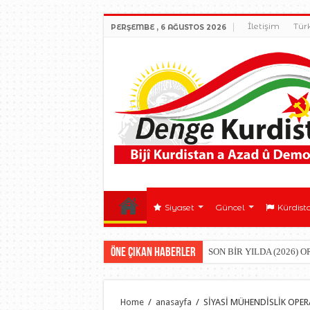
İletişim
Tür
PERŞEMBE , 6 AĞUSTOS 2026
Siyaset
Güncel
Kürdist
Öne çıkan Haberler
SON BİR YILDA (2026) 
Home
/
anasayfa
/
SİYASİ MÜHENDİSLİK OPE