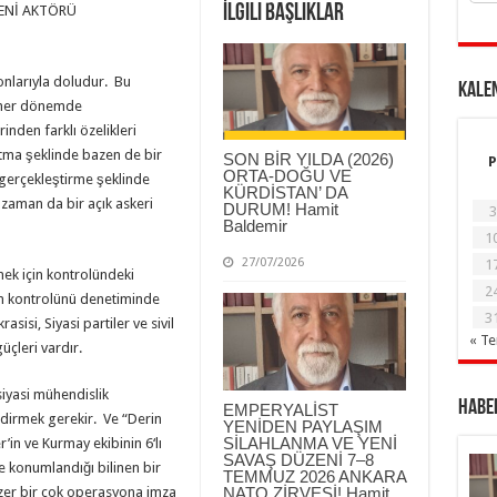
İlgili Başlıklar
ENİ AKTÖRÜ
yonlarıyla doludur. Bu
KALE
ü her dönemde
nden farklı özelikleri
ıtma şeklinde bazen de bir
SON BİR YILDA (2026)
P
ORTA-DOĞU VE
 gerçekleştirme şeklinde
KÜRDİSTAN’ DA
 zaman da bir açık askeri
DURUM! Hamit
3
Baldemir
1
27/07/2026
1
ek için kontrolündeki
2
un kontrolünü denetiminde
3
sisi, Siyasi partiler ve sivil
« T
üçleri vardır.
siyasi mühendislik
Haber
EMPERYALİST
ndirmek gerekir. Ve “Derin
YENİDEN PAYLAŞIM
SİLAHLANMA VE YENİ
’in ve Kurmay ekibinin 6‘lı
SAVAŞ DÜZENİ 7–8
e konumlandığı bilinen bir
TEMMUZ 2026 ANKARA
enzer bir çok operasyona imza
NATO ZİRVESİ! Hamit