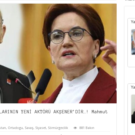
Ya
Ya
LARININ YENİ AKTÖRÜ AKŞENER’DİR…! Mahmut
stan
,
Ortadogu
,
Savaş
,
Siyaset
,
Sömürgecilik
881 Bakın