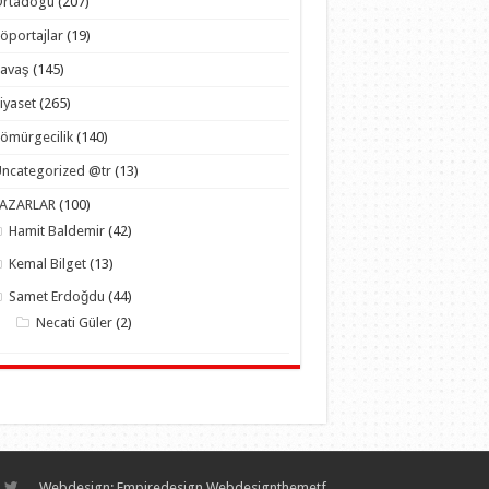
Ortadogu
(207)
öportajlar
(19)
Savaş
(145)
iyaset
(265)
ömürgecilik
(140)
ncategorized @tr
(13)
YAZARLAR
(100)
Hamit Baldemir
(42)
Kemal Bilget
(13)
Samet Erdoğdu
(44)
Necati Güler
(2)
Webdesign:
Empiredesign Webdesign
themetf