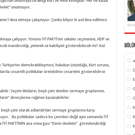
lu‘nun unutmaya bıraktığı Kürt ve Alevi Kimliğidir. Her ne kadar
devlet’’ unutmuyor.
ener’i ikna etmeye çalışmıyor. Çünkü biliyor ki asıl ikna edilmesi
04
 bulmaya çalışıyor. Yönünü İYİ PARTİ’nin seküler seçmenine, HDP ve
Bölü
cek inandırıcılığı, yetenek ve kabiliyeti gösterebilecek mi? Asıl
a
ak Türkiye’nin demokratikleşmesi, hukukun üstünlüğü, Kürt sorunu,
larda cesaretli politikalar üretebilme cesaretini gösterebilirse
G
ilir. Seçimi iktidarın, beşli çete denilen sermaye gruplarının,
ların” dirençlerine rağmen kazanabilirler.
G
K
 beşli çete olarak adlandırılan sermaye gruplarına karşı
buluyor. Bu politikalar sadece bu çevreleri değil aynı zamanda İYİ
K
ra İYİ PARTİ’NİN ana omurgası “Derin devletin” görevlendirdiği
K