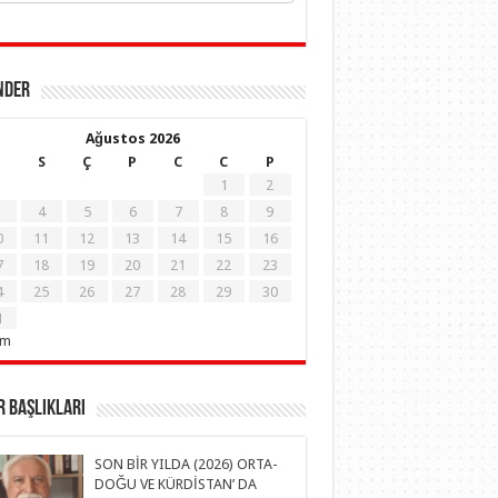
NDER
Ağustos 2026
S
Ç
P
C
C
P
1
2
4
5
6
7
8
9
0
11
12
13
14
15
16
7
18
19
20
21
22
23
4
25
26
27
28
29
30
1
em
 Başlıkları
SON BİR YILDA (2026) ORTA-
DOĞU VE KÜRDİSTAN’ DA