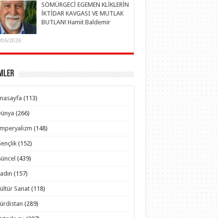
SÖMÜRGECİ EGEMEN KLİKLERİN
İKTİDAR KAVGASI VE MUTLAK
BUTLAN! Hamit Baldemir
/06/2026
mler
nasayfa
(113)
Dünya
(266)
Emperyalizm
(148)
ençlik
(152)
üncel
(439)
adın
(157)
ültür Sanat
(118)
ürdistan
(289)