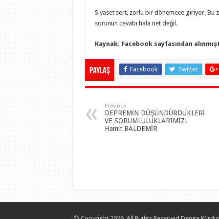
Siyaset sert, zorlu bir dönemece giriyor. Bu 
sorunun cevabı hala net değil.
Kaynak: Facebook sayfasından alınmışt
Facebook
Twitter
Paylaş
Previous
DEPREMİN DÜŞÜNDÜRDÜKLERİ
VE SORUMLULUKLARIMIZ!
Hamit BALDEMİR
© Copyright 2026, All Rights Reserved Denge Kürdis