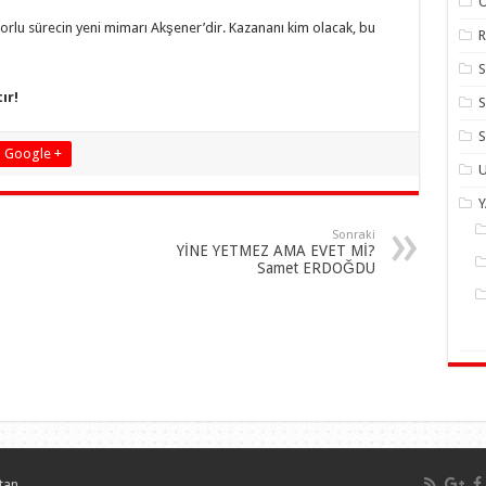
zorlu sürecin yeni mimarı Akşener’dir. Kazananı kim olacak, bu
R
ır!
S
S
Google +
U
Sonraki
YİNE YETMEZ AMA EVET Mİ?
Samet ERDOĞDU
tan