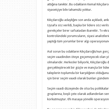
attığına tanıktır. Bu odakların Kemal Kılıçdaro
siyasetçiye bile tahamülü yoktur.
Kılıçdaroğlu adaylığını son anda açıkladı, ank
Uysal’a söz verildi, başka bir lidere söz veri
gerekçeler birer safsatadan ibarettir. Tv ekr
kontrolündeki yorumcuların, siyasi analistler
yaptığı tüm yorumlar birer algı operasyonund
Asıl sorun bu odakların Kılıçdaroğlu’nun gerç
seçim vaadinden öteye geçemeyecek olan yön
olmalarıdır. Herkesler biliyorki, Kılıçdaroğlu d
gerçekleştirecek bir güçte ve inançta bir lider
taleplerin toplumda bir karşılığının olduğunu
için birer seçim vaadi olarak bunları gündeme
Seçim vaadi düzeyinde de olsa bu politikalar
gruplarına, beşli çete olarak adlandırılan ser
korkutmuştur. 6‘lı masaya yönelik operasyo