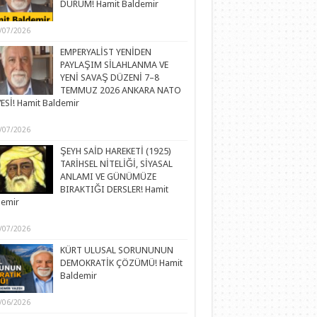
DURUM! Hamit Baldemir
/07/2026
EMPERYALİST YENİDEN
PAYLAŞIM SİLAHLANMA VE
YENİ SAVAŞ DÜZENİ 7–8
TEMMUZ 2026 ANKARA NATO
ESİ! Hamit Baldemir
/07/2026
ŞEYH SAİD HAREKETİ (1925)
TARİHSEL NİTELİĞİ, SİYASAL
ANLAMI VE GÜNÜMÜZE
BIRAKTIĞI DERSLER! Hamit
demir
/07/2026
KÜRT ULUSAL SORUNUNUN
DEMOKRATİK ÇÖZÜMÜ! Hamit
Baldemir
/06/2026