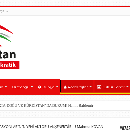
kçe
an
Ortadogu
Dünya
Röportajlar
Kültür Sanat
ORTA-DOĞU VE KÜRDİSTAN’ DA DURUM! Hamit Baldemir
RASYONLARININ YENİ AKTÖRÜ AKŞENER’DİR…! Mahmut KOVAN
YAZA