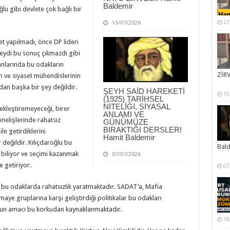
Baldemir
ğlu gibi devlete çok bağlı bir
27
15/07/2026
et yapılmadı, önce DP lideri
lseydi bu sonuç çıkmazdı gibi
anlarında bu odakların
ZİRV
in ve siyaset mühendislerinin
an başka bir şey değildir.
ŞEYH SAİD HAREKETİ
15
(1925) TARİHSEL
NİTELİĞİ, SİYASAL
ekleştiremeyeceği, birer
ANLAMI VE
elişlerinde rahatsız
GÜNÜMÜZE
BIRAKTIĞI DERSLER!
ile getirdiklerini
Hamit Baldemir
 değildir. Kılıçdaroğlu bu
Bal
 biliyor ve seçimi kazanmak
07/07/2026
 getiriyor.
07
 bu odaklarda rahatsızlık yaratmaktadır. SADAT’a, Mafia
maye gruplarına karşı geliştirdiği politikalar bu odakları
nun amacı bu korkudan kaynaklanmaktadır.
19