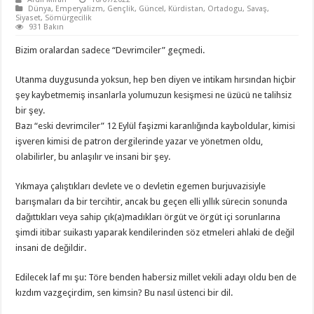
Dünya
,
Emperyalizm
,
Gençlik
,
Güncel
,
Kürdistan
,
Ortadogu
,
Savaş
,
Siyaset
,
Sömürgecilik
931 Bakın
Bizim oralardan sadece “Devrimciler” geçmedi.
Utanma duygusunda yoksun, hep ben diyen ve intikam hırsından hiçbir
şey kaybetmemiş insanlarla yolumuzun kesişmesi ne üzücü ne talihsiz
bir şey.
Bazı “eski devrimciler” 12 Eylül faşizmi karanlığında kayboldular, kimisi
işveren kimisi de patron dergilerinde yazar ve yönetmen oldu,
olabilirler, bu anlaşılır ve insani bir şey.
Yıkmaya çalıştıkları devlete ve o devletin egemen burjuvazisiyle
barışmaları da bir tercihtir, ancak bu geçen elli yıllık sürecin sonunda
dağıttıkları veya sahip çık(a)madıkları örgüt ve örgüt içi sorunlarına
şimdi itibar suikastı yaparak kendilerinden söz etmeleri ahlaki de değil
insani de değildir.
Edilecek laf mı şu: Töre benden habersiz millet vekili adayı oldu ben de
kızdım vazgeçirdim, sen kimsin? Bu nasıl üstenci bir dil.