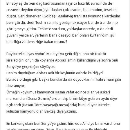
Bir söyleşide ben dağ kadrosundan (ayrıca hazırlık sürecinde de
cezaevindeydim diyor ) yoldaşları çok aradım, bulamadım, tesellim
düştü. Geri dönerken (Gölbaşı -Malatya) tren istasyonunda kardeşim
beni gördü, dedi Teslim seninle görüşmek istiyor bende trende inip
görüşmeye gittim. Teslim’e sordum, yoldaşlar nerede, o da dedi
güvenli yerdeler, yerlerini bana deseydi ben onları kurtarırdım, şu
tuhaflığa ve densizliğe bakar mısınız?
Bay Kırteke, İlyas Aydın’ı Malatya’ya getirdiğini ona bir traktör
kiraladığını onun da köylerde Abbas ismini kullandığını ve sonra onu
Suriye’ye geçirdiğini söylüyor.
Benim duyduğum Abbas adlı bir köylünün evinde kaldığıydı.
Burada olduğu gibi başka konularda da duyduklarının kahramanı gibi
davranıyor.
Örneğin köylümüz kamyoncu Hasan vefat edince silah ve askeri
malzemeleri Deniz Gezmiş’lerden alıp bizim köye getiren oydu diye
açıklandı (Hasan Töre başaşağı mesajında) bunu duyan Kırteke
külüstür kamyonu olan Bektaş diye yazmış.
En korkunç olanı ben Suriye’ye gittim, hücrede Ali diye birisi vardı onu
çözüp serbest bıraktım. Töre, İlyas Aydın’ı işkence ile öldürdü….