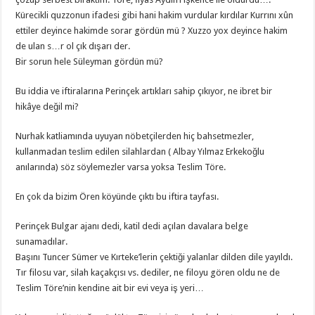
Kürecikli quzzonun ifadesi gibi hani hakim vurdular kırdılar Kurrını xûn
ettiler deyince hakimde sorar gördün mü ? Xuzzo yox deyince hakim
de ulan s…r ol çık dışarı der.
Bir sorun hele Süleyman gördün mü?
Bu iddia ve iftiralarına Perinçek artıkları sahip çıkıyor, ne ibret bir
hikâye değil mi?
Nurhak katliamında uyuyan nöbetçilerden hiç bahsetmezler,
kullanmadan teslim edilen silahlardan ( Albay Yılmaz Erkekoğlu
anılarında) söz söylemezler varsa yoksa Teslim Töre.
En çok da bizim Ören köyünde çıktı bu iftira tayfası.
Perinçek Bulgar ajanı dedi, katil dedi açılan davalara belge
sunamadılar.
Başını Tuncer Sümer ve Kırteke’lerin çektiği yalanlar dilden dile yayıldı.
Tır filosu var, silah kaçakçısı vs. dediler, ne filoyu gören oldu ne de
Teslim Töre’nin kendine ait bir evi veya iş yeri…