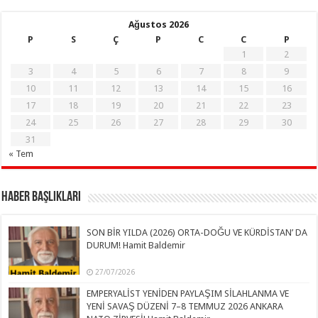
Ağustos 2026
P
S
Ç
P
C
C
P
1
2
3
4
5
6
7
8
9
10
11
12
13
14
15
16
17
18
19
20
21
22
23
24
25
26
27
28
29
30
31
« Tem
Haber Başlıkları
SON BİR YILDA (2026) ORTA-DOĞU VE KÜRDİSTAN’ DA
DURUM! Hamit Baldemir
27/07/2026
EMPERYALİST YENİDEN PAYLAŞIM SİLAHLANMA VE
YENİ SAVAŞ DÜZENİ 7–8 TEMMUZ 2026 ANKARA