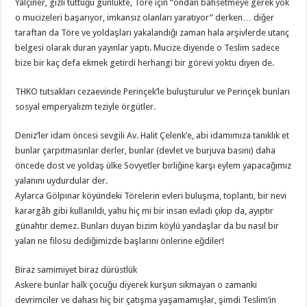
Yalçıner, gizli tuttuğu günlükte, Töre için “ondan bahsetmeye gerek yok
o mucizeleri başarıyor, imkansız olanları yaratıyor” derken… diğer
taraftan da Töre ve yoldaşları yakalandığı zaman hala arşivlerde utanç
belgesi olarak duran yayınlar yaptı. Mucize diyende o Teslim sadece
bize bir kaç defa ekmek getirdi herhangi bir görevi yoktu diyen de.
THKO tutsakları cezaevinde Perinçek’le buluşturulur ve Perinçek bunları
sosyal emperyalizm teziyle örgütler.
Deniz’ler idam öncesi sevgili Av. Halit Çelenk’e, abi idamımıza tanıklık et
bunlar çarpıtmasınlar derler, bunlar (devlet ve burjuva basını) daha
öncede dost ve yoldaş ülke Sovyetler birliğine karşı eylem yapacağımız
yalanını uydurdular der.
Aylarca Gölpınar köyündeki Törelerin evleri buluşma, toplantı, bir nevi
karargâh gibi kullanıldı, yahu hiç mi bir insan evladı çıkıp da, ayıptır
günahtır demez. Bunları duyan bizim köylü yandaşlar da bu nasıl bir
yalan ne filosu dediğimizde başlarını önlerine eğdiler!
Biraz samimiyet biraz dürüstlük
Askere bunlar halk çocuğu diyerek kurşun sıkmayan o zamanki
devrimciler ve dahası hiç bir çatışma yaşamamışlar, şimdi Teslim’in