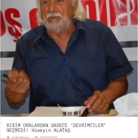
BİZİM ORALARDAN SADECE ‘DEVRİMCİLER’
GEÇMEDİ! Hüseyin ALATAŞ
Ardil Miran
10/07/2022