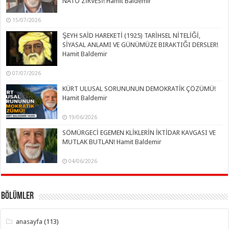
NATO ZİRVESİ! Hamit Baldemir
15/07/2026
ŞEYH SAİD HAREKETİ (1925) TARİHSEL NİTELİĞİ,
SİYASAL ANLAMI VE GÜNÜMÜZE BIRAKTIĞI DERSLER!
Hamit Baldemir
07/07/2026
KÜRT ULUSAL SORUNUNUN DEMOKRATİK ÇÖZÜMÜ!
Hamit Baldemir
19/06/2026
SÖMÜRGECİ EGEMEN KLİKLERİN İKTİDAR KAVGASI VE
MUTLAK BUTLAN! Hamit Baldemir
04/06/2026
Bölümler
anasayfa
(113)