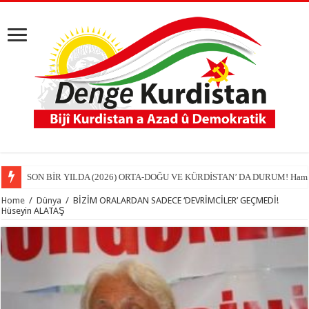
SON BİR YILDA (2026) ORTA-DOĞU VE KÜRDİSTAN’ DA DURUM! Hamit
Home
/
Dünya
/
BİZİM ORALARDAN SADECE ‘DEVRİMCİLER’ GEÇMEDİ!
Hüseyin ALATAŞ