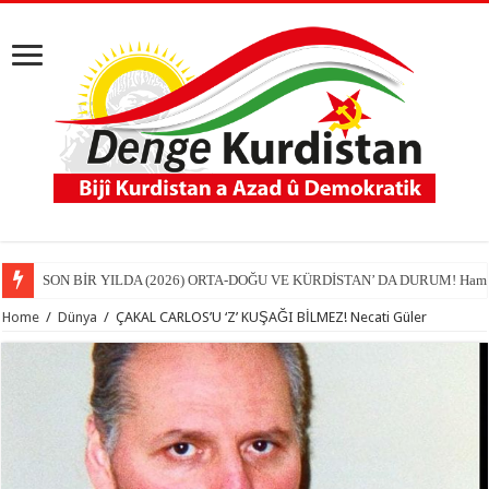
SON BİR YILDA (2026) ORTA-DOĞU VE KÜRDİSTAN’ DA DURUM! Hamit
Home
/
Dünya
/
ÇAKAL CARLOS’U ‘Z’ KUŞAĞI BİLMEZ! Necati Güler