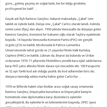
göre; „gelmiş geçmiş en soğuk kanlı, bin bir kılığa girebilen,
profosyenel bir katil“…
Geçek adı İliçh Ramirez Sançhez. Hakaret maksadıyla „Çakal“ ismi
takıldı ve öylede kaldı. Dünya onu „Çakal“ Carlos olarak tanıdı. Aslında
ismini Lenin (İlyiç) den alıyor. 1950 yılında Venezualla da dünyaya gelen
Ramirez Sançhez, Komünist bir babanın oğlu olarak Taçhira eyaletinde
büyüdü. 14 Yaşında Venezuella Komünist Partisi (PVC) nin gençlik
örgütü (JCV) ne katıldı. Moskovada ki Patrice-Lumumba
Üniversitesinde tahsil gördü ve 21 yaşında Filistin Halk Kurtuluş
Cephesi (FHKC) ne katıldı. Lübnan da, Beyrut da bulundu ve Ürdün
ordusunun 1970-71 yıllarında Filistinlilere yönelik kara eylül saldırılarına
karşı FKÖ çatısı altında Filistin davası için mücadele etti. 100 Pasaportu
ve 52 ayrı farklı kod adı olduğu yazıldı. Bu kod adlarından biris de;
dünyaca tanındığı adeta marka haline gelen Carlos‘tur…
1970 ve 80‘lerde hakim olan bloklar arası soğuk savaş ortamında
Ramirez Sançhez, Emperyalist kurumlara ve Emperyalist kamp‘ın
hizmetinde olan diplomatlara karşı düzinelerce eylemler
gerçekleştirdi. Bu eylemler‘in en bilenenlerinin başında, OPEC üyesi