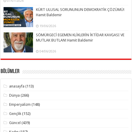
07/07/2026
KÜRT ULUSAL SORUNUNUN DEMOKRATİK ÇÖZÜMÜ!
Hamit Baldemir
19/06/2026
SÖMÜRGECİ EGEMEN KLİKLERİN İKTİDAR KAVGASI VE
MUTLAK BUTLAN! Hamit Baldemir
04/06/2026
Bölümler
anasayfa
(113)
Dünya
(266)
Emperyalizm
(148)
Gençlik
(152)
Güncel
(439)
Kadın
(157)