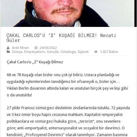
ÇAKAL CARLOS’U ‘Z’ KUŞAĞI BİLMEZ! Necati
Güler
Ardil Miran
24/03/2022
Dünya
,
Emperyalizm
,
Gençlik
,
Ortadogu
,
Siyaset
1,027 Bakın
Çakal Carlos‘u „Z“ Kuşağı Bilmez
68 ve 78 Kuşağı olan bizler onu çok iyi biliriz. Ustaca planladığı ve
uyguladığı eylemlerinden tanıdığımız bir efsaneydi o, bizler için…
Yıkılan Berlin duvarının altında kalan ve unutulan birçok şey ve kişi gibi
o da unutuldu!
27 yıldır Franısız sömürgeci devletinin zindanlarında tutuklu. 72 yaşında
ve 3 kez ömür boyu hapis cezasına mahkum. Kapitalist-emperyalist
politikacılara ve sömürgeci hukuka göre, „terörist“, onu sevenlere
göre; anti-empertyalist, enternasyonalist ve sosyalist bir devrimci. O
kendisini; „Profosyenel Devrimci“ olarak tanımlıyor. Zamanın basınına