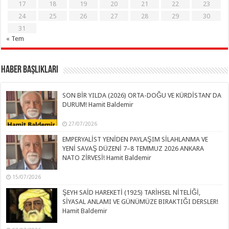
17
18
19
20
21
22
23
24
25
26
27
28
29
30
31
« Tem
Haber Başlıkları
SON BİR YILDA (2026) ORTA-DOĞU VE KÜRDİSTAN’ DA
DURUM! Hamit Baldemir
27/07/2026
EMPERYALİST YENİDEN PAYLAŞIM SİLAHLANMA VE
YENİ SAVAŞ DÜZENİ 7–8 TEMMUZ 2026 ANKARA
NATO ZİRVESİ! Hamit Baldemir
15/07/2026
ŞEYH SAİD HAREKETİ (1925) TARİHSEL NİTELİĞİ,
SİYASAL ANLAMI VE GÜNÜMÜZE BIRAKTIĞI DERSLER!
Hamit Baldemir