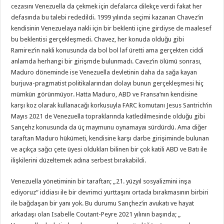
cezasını Venezuella da çekmek için defalarca dilekçe verdi fakat her
defasında bu talebi rededildi. 1999 yılında seçimi kazanan Chavez‘in
kendisinin Venezuelaya nakli için bir beklenti içine girdiyse de maalesef
bu beklentisi gerçekleşmedi. Chavez, her konuda olduğu gibi
Ramirez‘in nakli konusunda da bol bol laf üretti ama gerçekten ciddi
anlamda herhangi bir girişmde bulunmadı. Cavez‘in ölümü sonrası,
Maduro döneminde ise Venezuella devletinin daha da sağa kayan
burjuva-pragmatist politikalarından dolayı bunun gerçekleşmesi hiç
mümkün görünmüyor. Hatta Maduro, ABD ve Fransa‘nın kendisine
karşı koz olarak kullanacağı korkusuyla FARC komutanı Jesus Santrich‘in
Mayıs 2021 de Venezuella topraklarında katledilmesinde olduğu gibi
Sançehz konusunda da üç maymunu oynamayaı sürdürdü. Ama diğer
taraftan Maduro hükümeti, kendisine karşı darbe girişiminde bulunan
ve açıkça sağcı çete üyesi oldukları bilinen bir çok katili ABD ve Batı ile
ilişkilerini düzeltemek adına serbest bırakabildi.
Venezuella yönetiminin bir taraftan; „21. yüzyıl sosyalizmini inşa
ediyoruz“ iddiası ile bir devrimci yurttaşını ortada bırakmasının birbiri
ile bağdaşan bir yanı yok. Bu durumu Sançhez‘in avukatı ve hayat
arkadaşı olan Isabelle Coutant-Peyre 2021 yılının başında; „