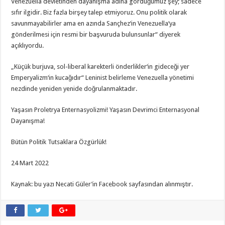
Venezuella devletinden dayanışma adına gördüğümüz şey; sadece
sıfır ilgidir. Biz fazla birşey talep etmiyoruz. Onu politik olarak
savunmayabilirler ama en azında Sançhez‘in Venezuella‘ya
gönderilmesi için resmi bir başvuruda bulunsunlar“ diyerek
açıklıyordu.
„Küçük burjuva, sol-liberal karekterli önderlikler‘in gideceği yer
Emperyalizm‘in kucağıdır“ Leninist belirleme Venezuella yönetimi
nezdinde yeniden yenide doğrulanmaktadır.
Yaşasın Proletrya Enternasyolizmi! Yaşasın Devrimci Enternasyonal
Dayanışma!
Bütün Politik Tutsaklara Özgürlük!
24 Mart 2022
Kaynak: bu yazı Necati Güler’in Facebook sayfasından alınmıştır.