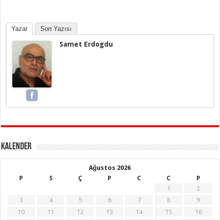
Yazar
Son Yazısı
Samet Erdogdu
KALENDER
Ağustos 2026
P
S
Ç
P
C
C
P
1
2
3
4
5
6
7
8
9
10
11
12
13
14
15
16