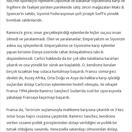
ABD‘nin işbirlikçisi rejimlerin Diplomat ve Bakanlar toplantısına karşı ve
İngiltere de faaliyet yürüten parekende satış zinciri mağazaları Maks &
Spencer‘in sahibi, Siyonist Federasyonun şefi Joseph Sieff’e yönelik
bombalı saldırılarıdır.
Ramirez‘e göre; onun gerçekleştirdiği eylemlerde hiçbir suçsuz insan
ölmedi ve yaralanmadı. Ölen ve yaralananlar; Emperyalizm ve Siyonizm
adına suç işleyenlerdi. Emperyalizme ve Siyonizme karşı eylemler
yapan birisinin Dünya üzerinde rahat dolaşabilmesi tabi ki
düşünülemezdi. Carlos hakkında da bir çok ülke tutuklama kararları
çıkardı ve ona yönelik bir sürek avı başlatıldı. O, kendisine kurulan
birçok tuzaktan hep ustaca kurtulmayı başardı. Fransız sömürgeci
devleti de, Kuzey Afrika, Orta Doğu ve Asya da halklara karşı işlediği
suçlardan dolayı Carlos‘un eylemlerinin hedefi olmuştu. Ve nihayet
Fransa 1994 yılında Ramirez Sançhez‘i Sudan’da özel bir operasyonla
yakalayıp Fransaya kaçırmayı başardı.
Fransa da, Terörizm suçlamasıyla mahkeme karşısına çıkarıldı ve 3 kez
ömür boyu hapis cezasına çarptırıldı. Ramirez Sanchez, kendisine
verilen cezanın politik görüşlerinden dolayı verildiğini ve politik bir
tutsak olduğunu savundu. Venezuella vatandaşı olmasından dolayı,