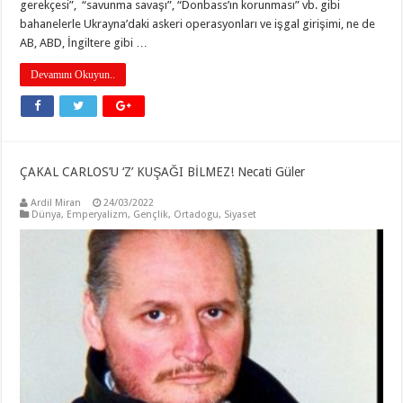
gerekçesi”, “savunma savaşı”, “Donbass’ın korunması” vb. gibi
bahanelerle Ukrayna’daki askeri operasyonları ve işgal girişimi, ne de
AB, ABD, İngiltere gibi …
Devamını Okuyun..
ÇAKAL CARLOS’U ‘Z’ KUŞAĞI BİLMEZ! Necati Güler
Ardil Miran
24/03/2022
Dünya
,
Emperyalizm
,
Gençlik
,
Ortadogu
,
Siyaset