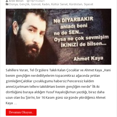
Ardil Miran
16/11/2021
Dünya
,
Gençlik
,
Güncel
,
Kadın
,
Kültür Sanat
,
Kürdistan
,
Siyaset
Sahillere Vuran, Tel Örgülere Takılı Kalan Çocuklar ve Ahmet Kaya „Hani
benim gençliğim nerdeBilyelerim topacımKiraz ağacında yırtılan
gömleğimÇaldılar çocuklugumu habersiz Penceresiz kaldım
anneUçurtmam tellere takıldıHani benim gençliğim nerde“ İlk iki
dörtlüğünü buraya aldığım Yusuf Hayaloğlu‘nun yazdığı, biraz daha
uzun olan bu Şiiri‘ni, bir 16 Kasım günü sürgünde yitirdiğimiz Ahmet
Kaya …
Devamını Okuyun..