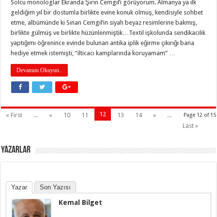
Solcu monologlar Ekranda Şirin Cemgil’i görüyorum. Almanya ya ilk
geldiĝim yıl bir dostumla birlikte evine konuk olmuş, kendisiyle sohbet
etme, albümünde ki Sinan Cemgil’in siyah beyaz resimlerine bakmış,
birlikte gülmüş ve birlikte hüzünlenmiştik…Textil işkolunda sendikacılık
yaptıĝımı öĝrenince evinde bulunan antika iplik eĝirme çıkırıĝı bana
hediye etmek istemişti, “ilticacı kamplarında koruyamam” …
Devamını Okuyun..
12
« First
...
«
10
11
13
14
»
...
Page 12 of 15
Last »
YAZARLAR
Yazar
Son Yazısı
Kemal Bilget