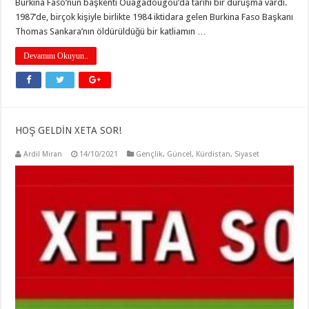
Burkina Faso’nun başkenti Ouagadougou’da tarihi bir duruşma vardı.
1987’de, birçok kişiyle birlikte 1984 iktidara gelen Burkina Faso Başkanı
Thomas Sankara’nın öldürüldüğü bir katliamın …
Devamını Okuyun..
HOŞ GELDİN XETA SOR!
Ardil Miran
14/10/2021
Gençlik
,
Güncel
,
Kürdistan
,
Siyaset