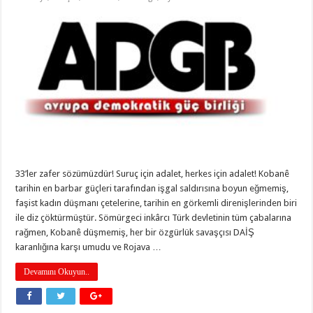
33’ler zafer sözümüzdür! Suruç için adalet, herkes için adalet! Kobanê
tarihin en barbar güçleri tarafından işgal saldırısına boyun eğmemiş,
faşist kadın düşmanı çetelerine, tarihin en görkemli direnişlerinden biri
ile diz çöktürmüştür. Sömürgeci inkârcı Türk devletinin tüm çabalarına
rağmen, Kobanê düşmemiş, her bir özgürlük savaşçısı DAİŞ
karanlığına karşı umudu ve Rojava …
Devamını Okuyun..