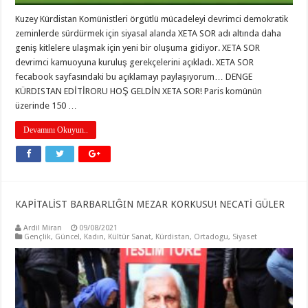
Kuzey Kürdistan Komünistleri örgütlü mücadeleyi devrimci demokratik
zeminlerde sürdürmek için siyasal alanda XETA SOR adı altında daha
geniş kitlelere ulaşmak için yeni bir oluşuma gidiyor. XETA SOR
devrimci kamuoyuna kuruluş gerekçelerini açıkladı. XETA SOR
fecabook sayfasındaki bu açıklamayı paylaşıyorum… DENGE
KÜRDISTAN EDİTİRORU HOŞ GELDİN XETA SOR! Paris komünün
üzerinde 150 …
Devamını Okuyun..
KAPİTALİST BARBARLIĜIN MEZAR KORKUSU! NECATİ GÜLER
Ardil Miran
09/08/2021
Gençlik
,
Güncel
,
Kadın
,
Kültür Sanat
,
Kürdistan
,
Ortadogu
,
Siyaset