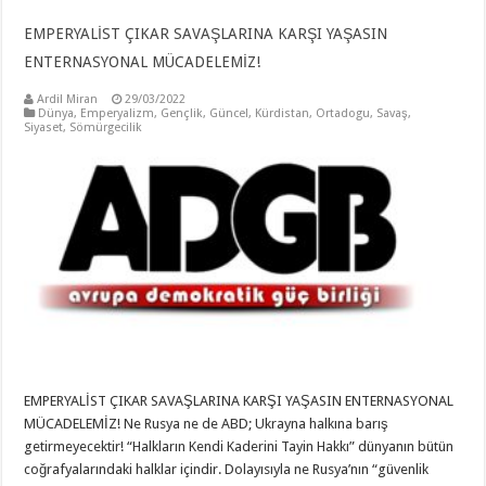
EMPERYALİST ÇIKAR SAVAŞLARINA KARŞI YAŞASIN
ENTERNASYONAL MÜCADELEMİZ!
Ardil Miran
29/03/2022
Dünya
,
Emperyalizm
,
Gençlik
,
Güncel
,
Kürdistan
,
Ortadogu
,
Savaş
,
Siyaset
,
Sömürgecilik
EMPERYALİST ÇIKAR SAVAŞLARINA KARŞI YAŞASIN ENTERNASYONAL
MÜCADELEMİZ! Ne Rusya ne de ABD; Ukrayna halkına barış
getirmeyecektir! “Halkların Kendi Kaderini Tayin Hakkı” dünyanın bütün
coğrafyalarındaki halklar içindir. Dolayısıyla ne Rusya’nın “güvenlik