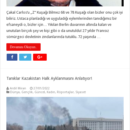
Çakal Carlos‘u „Z“ Kuşağı Bilmez 68 ve 78 Kuşağı olan bizler onu çok iyi
biliriz. Ustaca planladığı ve uyguladığı eylemlerinden tanıdığımız bir
efsaneydi o, bizler için… Yıkılan Berlin duvarının altında kalan ve
unutulan birçok şey ve kişi gibi o da unutuldu! 27 yıldır Franısız
sömürgeci devletinin zindanlarında tutuklu. 72 yaşında …
Devamını Okuyun..
Tanıklar Kazakistan Halk Ayklanmasını Anlatıyor!
Ardil Miran
27/01/2022
Dünya
,
Gençlik
,
Güncel
,
Kadın
,
Röportajlar
,
Siyaset