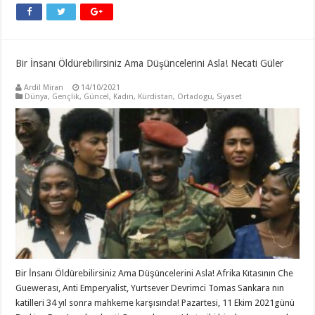
Bir İnsanı Öldürebilirsiniz Ama Düşüncelerini Asla! Necati Güler
Ardil Miran
14/10/2021
Dünya
,
Gençlik
,
Güncel
,
Kadın
,
Kürdistan
,
Ortadogu
,
Siyaset
Bir İnsanı Öldürebilirsiniz Ama Düşüncelerini Asla! Afrika Kıtasının Che
Guewerası, Anti Emperyalist, Yurtsever Devrimci Tomas Sankara nın
katilleri 34 yıl sonra mahkeme karşısında! Pazartesi, 11 Ekim 2021günü