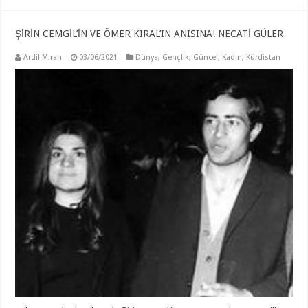
ŞİRİN CEMGİL’İN VE ÖMER KIRAL’IN ANISINA! NECATİ GÜLER
Ardil Miran
03/06/2021
Dünya
,
Gençlik
,
Güncel
,
Kadın
,
Kürdistan