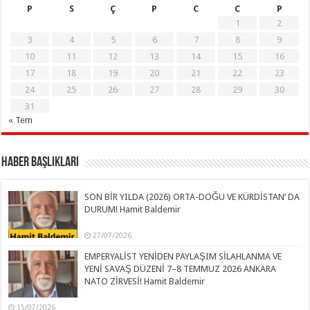
P
S
Ç
P
C
C
P
1
2
3
4
5
6
7
8
9
10
11
12
13
14
15
16
17
18
19
20
21
22
23
24
25
26
27
28
29
30
31
« Tem
Haber Başlıkları
SON BİR YILDA (2026) ORTA-DOĞU VE KÜRDİSTAN’ DA
DURUM! Hamit Baldemir
27/07/2026
EMPERYALİST YENİDEN PAYLAŞIM SİLAHLANMA VE
YENİ SAVAŞ DÜZENİ 7–8 TEMMUZ 2026 ANKARA
NATO ZİRVESİ! Hamit Baldemir
15/07/2026