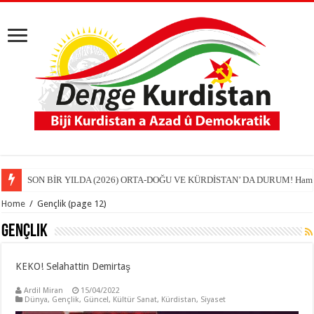
SON BİR YILDA (2026) ORTA-DOĞU VE KÜRDİSTAN’ DA DURUM! Hamit
Home
/
Gençlik
(page 12)
Gençlik
KEKO! Selahattin Demirtaş
Ardil Miran
15/04/2022
Dünya
,
Gençlik
,
Güncel
,
Kültür Sanat
,
Kürdistan
,
Siyaset