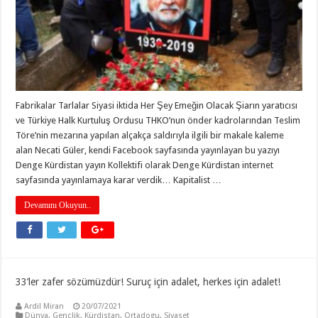
Fabrikalar Tarlalar Siyasi iktida Her Şey Emeğin Olacak Şiarın yaratıcısı
ve Türkiye Halk Kurtuluş Ordusu THKO’nun önder kadrolarından Teslim
Töre’nin mezarına yapılan alçakça saldırıyla ilgili bir makale kaleme
alan Necati Güler, kendi Facebook sayfasında yayınlayan bu yazıyı
Denge Kürdistan yayın Kollektifi olarak Denge Kürdistan internet
sayfasında yayınlamaya karar verdik… Kapitalist …
Devamını Okuyun..
33’ler zafer sözümüzdür! Suruç için adalet, herkes için adalet!
Ardil Miran
20/07/2021
Dünya
,
Gençlik
,
Kürdistan
,
Ortadogu
,
Siyaset