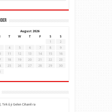
nder
August 2026
M
T
W
T
F
S
S
1
2
4
5
6
7
8
9
0
11
12
13
14
15
16
7
18
19
20
21
22
23
4
25
26
27
28
29
30
1
, Tirk û ji Gelen Cihanê ra