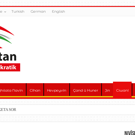
ce
Turkish
German
English
jhilata Navîn
Cîhan
Hevpeyvîn
Çand û Huner
Jin
Ciwanî
! XETA SOR
Nivî