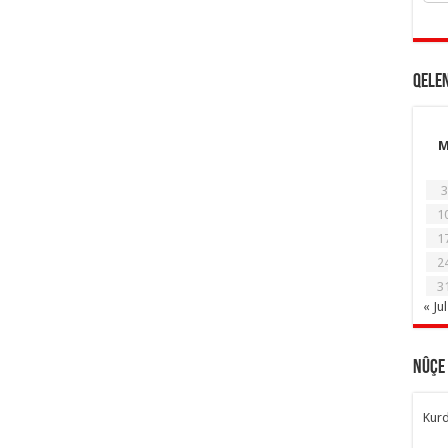
Qele
3
1
1
2
3
« Jul
Nûçe
Kurd