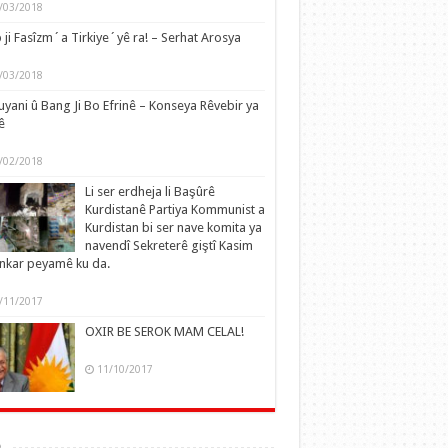
/03/2018
 ji Fasîzm´a Tirkiye´yê ra! – Serhat Arosya
/03/2018
yani û Bang Ji Bo Efrinê – Konseya Rêvebir ya
ê
/02/2018
Li ser erdheja li Başûrê
Kurdistanê Partiya Kommunist a
Kurdistan bi ser nave komita ya
navendî Sekreterê giştî Kasim
nkar peyamê ku da.
/11/2017
OXIR BE SEROK MAM CELAL!
11/10/2017