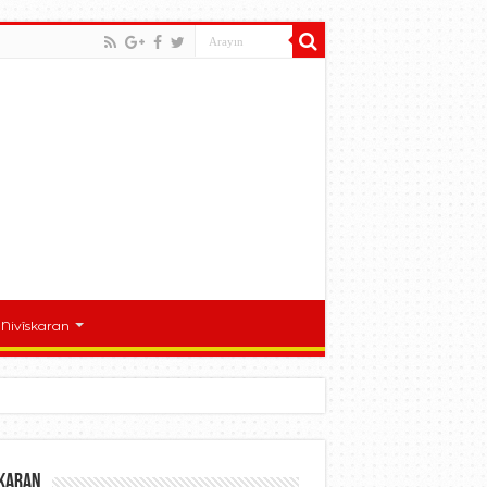
Nivîskaran
skaran