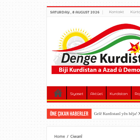
Kontakt
Kürt
SATURDAY , 8 AUGUST 2026
Siyaset
Aktûel
Kurdistan
Ro
Öne çıkan Haberler
Gelê Kurdistanî yên hêja
Home
/
Ciwanî