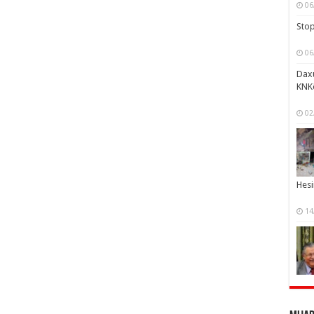
06
Stop
06
Daxu
KNK
02
Hesi
14