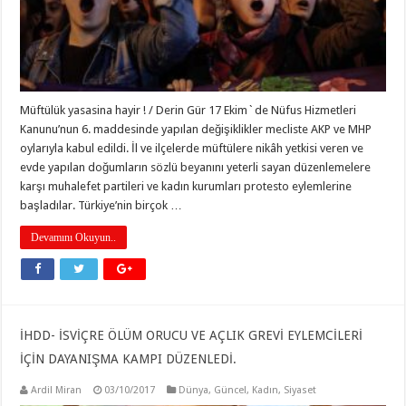
Müftülük yasasina hayir ! / Derin Gür 17 Ekim`de Nüfus Hizmetleri
Kanunu’nun 6. maddesinde yapılan değişiklikler mecliste AKP ve MHP
oylarıyla kabul edildi. İl ve ilçelerde müftülere nikâh yetkisi veren ve
evde yapılan doğumların sözlü beyanını yeterli sayan düzenlemelere
karşı muhalefet partileri ve kadın kurumları protesto eylemlerine
başladılar. Türkiye’nin birçok …
Devamını Okuyun..
İHDD- İSVİÇRE ÖLÜM ORUCU VE AÇLIK GREVİ EYLEMCİLERİ
İÇİN DAYANIŞMA KAMPI DÜZENLEDİ.
Ardil Miran
03/10/2017
Dünya
,
Güncel
,
Kadın
,
Siyaset