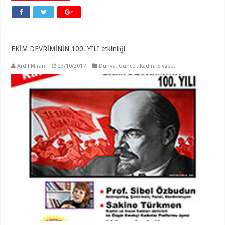
EKİM DEVRİMİNİN 100. YILI etkinliği…
Ardil Miran
23/10/2017
Dünya
,
Güncel
,
Kadın
,
Siyaset