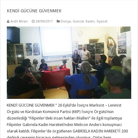
KENDİ GÜCÜNE GÜVENMEK
Ardil Miran
28/09/2017
Dünya
,
Güncel
,
Kadın
,
Siyaset
KENDİ GÜCÜNE GÜVENMEK ” 26 Eylül’de İsviçre Marksist – Leninist
Örgütü ve Kürdistan Komünist Partisi (KKP) İsviçre Örgütü’nün
düzenlediği ”Filipinler’deki insan hakları ihlalleri” ile ilgili toplantıya
Filipinler Gabriela Kadın Hareketi’nden Melicon Anders konuşmacı
olarak katıldı. Filipinler’de örgütlenen GABRIELA KADIN HAREKETİ 200
değişik çevrenin biraraya gelmesinden oluşmuş. Onlar hem