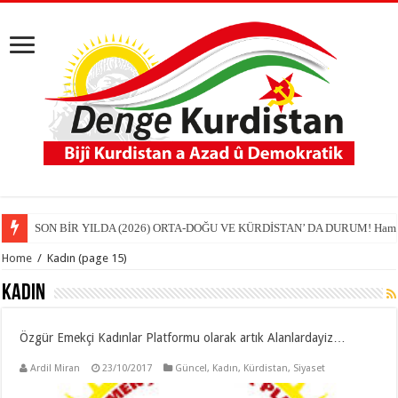
SON BİR YILDA (2026) ORTA-DOĞU VE KÜRDİSTAN’ DA DURUM! Hamit
Home
/
Kadın
(page 15)
Kadın
Özgür Emekçi Kadınlar Platformu olarak artık Alanlardayiz…
Ardil Miran
23/10/2017
Güncel
,
Kadın
,
Kürdistan
,
Siyaset