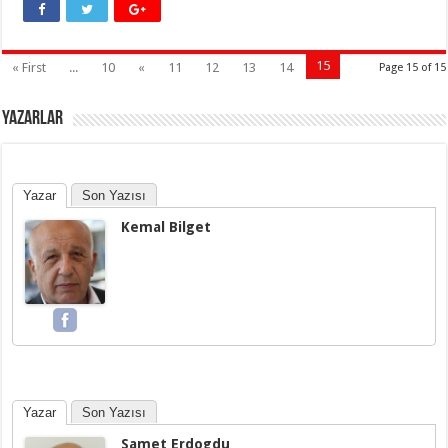
15
« First
...
10
«
11
12
13
14
Page 15 of 15
YAZARLAR
Yazar
Son Yazısı
Kemal Bilget
Yazar
Son Yazısı
Samet Erdogdu