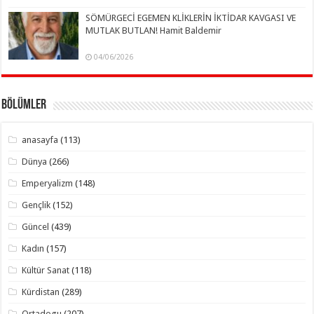
SÖMÜRGECİ EGEMEN KLİKLERİN İKTİDAR KAVGASI VE
MUTLAK BUTLAN! Hamit Baldemir
04/06/2026
Bölümler
anasayfa
(113)
Dünya
(266)
Emperyalizm
(148)
Gençlik
(152)
Güncel
(439)
Kadın
(157)
Kültür Sanat
(118)
Kürdistan
(289)
Ortadogu
(207)