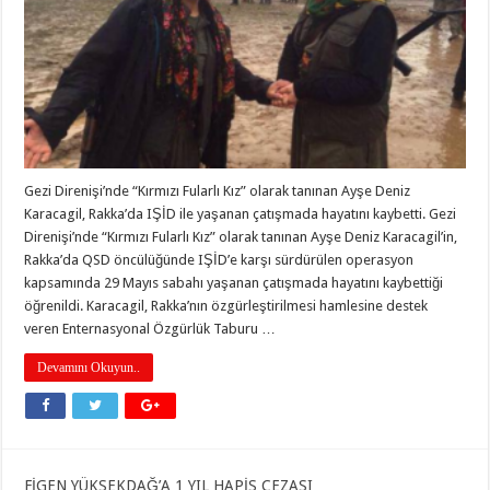
Gezi Direnişi’nde “Kırmızı Fularlı Kız” olarak tanınan Ayşe Deniz
Karacagil, Rakka’da IŞİD ile yaşanan çatışmada hayatını kaybetti. Gezi
Direnişi’nde “Kırmızı Fularlı Kız” olarak tanınan Ayşe Deniz Karacagil’in,
Rakka’da QSD öncülüğünde IŞİD’e karşı sürdürülen operasyon
kapsamında 29 Mayıs sabahı yaşanan çatışmada hayatını kaybettiği
öğrenildi. Karacagil, Rakka’nın özgürleştirilmesi hamlesine destek
veren Enternasyonal Özgürlük Taburu …
Devamını Okuyun..
FİGEN YÜKSEKDAĞ’A 1 YIL HAPİS CEZASI