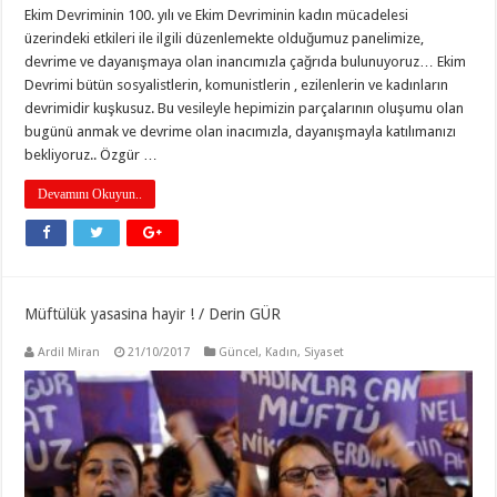
Ekim Devriminin 100. yılı ve Ekim Devriminin kadın mücadelesi
üzerindeki etkileri ile ilgili düzenlemekte olduğumuz panelimize,
devrime ve dayanışmaya olan inancımızla çağrıda bulunuyoruz… Ekim
Devrimi bütün sosyalistlerin, komunistlerin , ezilenlerin ve kadınların
devrimidir kuşkusuz. Bu vesileyle hepimizin parçalarının oluşumu olan
bugünü anmak ve devrime olan inacımızla, dayanışmayla katılımanızı
bekliyoruz.. Özgür …
Devamını Okuyun..
Müftülük yasasina hayir ! / Derin GÜR
Ardil Miran
21/10/2017
Güncel
,
Kadın
,
Siyaset