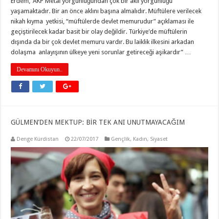
Erdem,”AKP Metal yorgunluğundan çok bir akıl yorgunluğu
yaşamaktadır. Bir an önce aklını başına almalıdır. Müftülere verilecek
nikah kıyma yetkisi, “müftülerde devlet memurudur” açıklaması ile
geçiştirilecek kadar basit bir olay değildir. Türkiye’de müftülerin
dışında da bir çok devlet memuru vardır. Bu laiklik ilkesini arkadan
dolaşma anlayışının ülkeye yeni sorunlar getireceği aşikardır” …
Devamını Okuyun..
GÜLMEN’DEN MEKTUP: BİR TEK ANI UNUTMAYACAĞIM
Denge Kürdistan
22/07/2017
Gençlik
,
Kadın
,
Siyaset