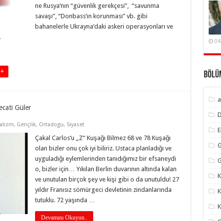
ne Rusya’nın “güvenlik gerekçesi”, “savunma
savaşı”, “Donbass’ın korunması” vb. gibi
bahanelerle Ukrayna’daki askeri operasyonları ve
…
04
 +
Bölü
a
cati Güler
alizm
,
Gençlik
,
Ortadogu
,
Siyaset
Çakal Carlos‘u „Z“ Kuşağı Bilmez 68 ve 78 Kuşağı
G
olan bizler onu çok iyi biliriz. Ustaca planladığı ve
uyguladığı eylemlerinden tanıdığımız bir efsaneydi
G
o, bizler için… Yıkılan Berlin duvarının altında kalan
K
ve unutulan birçok şey ve kişi gibi o da unutuldu! 27
yıldır Franısız sömürgeci devletinin zindanlarında
K
tutuklu. 72 yaşında …
K
Devamını Okuyun..