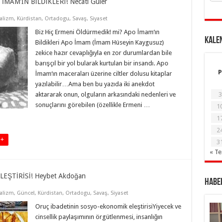
MAM’IN BİLDİKLERİ! Necati Güler
alizm
,
Kürdistan
,
Ortadogu
,
Savaş
,
Siyaset
Biz Hiç Ermeni Öldürmedik! mi? Apo İmam‘ın
KALE
Bildikleri Apo İmam (İmam Hüseyin Kaygusuz)
zekice hazır cevaplığıyla en zor durumlardan bile
barışçıl bir yol bularak kurtulan bir insandı. Apo
P
İmam‘ın maceraları üzerine ciltler dolusu kitaplar
yazılabilir…Ama ben bu yazıda iki anekdot
aktararak onun, olguların arkasındaki nedenleri ve
3
sonuçlarını görebilen (özellikle Ermeni …
1
1
2
 +
3
« T
EŞTİRİSİ! Heybet Akdoğan
Haber
alizm
,
Güncel
,
Kürdistan
,
Ortadogu
,
Savaş
,
Siyaset
Oruç ibadetinin sosyo-ekonomik eleştirisiYiyecek ve
cinsellik paylaşımının örgütlenmesi, insanlığın