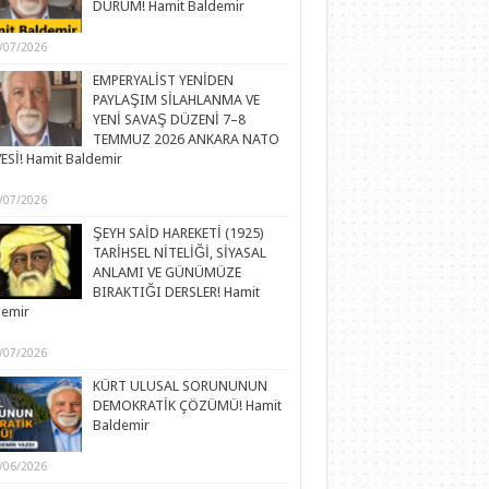
DURUM! Hamit Baldemir
/07/2026
EMPERYALİST YENİDEN
PAYLAŞIM SİLAHLANMA VE
YENİ SAVAŞ DÜZENİ 7–8
TEMMUZ 2026 ANKARA NATO
ESİ! Hamit Baldemir
/07/2026
ŞEYH SAİD HAREKETİ (1925)
TARİHSEL NİTELİĞİ, SİYASAL
ANLAMI VE GÜNÜMÜZE
BIRAKTIĞI DERSLER! Hamit
demir
/07/2026
KÜRT ULUSAL SORUNUNUN
DEMOKRATİK ÇÖZÜMÜ! Hamit
Baldemir
/06/2026