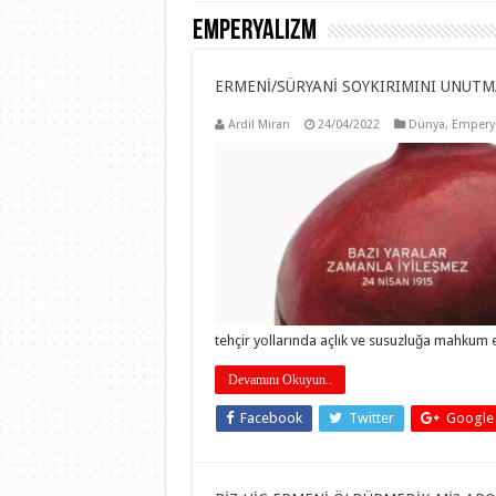
Emperyalizm
ERMENİ/SÜRYANİ SOYKIRIMINI UNUTM
Ardil Miran
24/04/2022
Dünya
,
Empery
tehçir yollarında açlık ve susuzluğa mahkum 
Devamını Okuyun..
Facebook
Twitter
Google