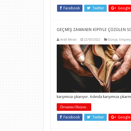
Facebook
Twitter
Google
GEÇMİŞ ZAMANIN KİPİYLE ÇÖZÜLEN SO
Ardil Miran
22/03/2022
Dünya
,
Empery
karşımıza çıkarıyor. Aslında karşımıza çıkarm
Devamını Okuyun..
Facebook
Twitter
Google