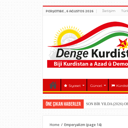
İletişim
Tür
PERŞEMBE , 6 AĞUSTOS 2026
Siyaset
Güncel
Kürdis
Öne çıkan Haberler
SON BİR YILDA (2026) 
Home
/
Emperyalizm
(page 14)