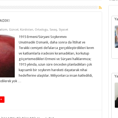
Ya
ADIK!
alizm
,
Güncel
,
Kürdistan
,
Ortadogu
,
Savaş
,
Siyaset
1915 Ermeni/Süryani Soykırımını
Unutmadık Osmanlı, daha sonra da İttihat ve
Terakki cemiyeti defalarca gerçekleştirdikleri kırım
ve katliamlarla iradesini kıramadıkları, korkutup
göçertemedikleri Ermeni ve Süryani halklarımıza;
1915 yılında, uzun süre önceden planladıkları çok
kapsamlı bir soykırım hareketi dayatarak nihai
hedeflerine ulaştılar. Miliyonlarca insan katledildi,
Ya
edilerek yok …
 +