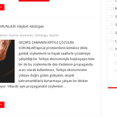
 +
R
S
RUNLAR! Heybet Akdoğan
S
alizm
,
Güncel
,
Kürdistan
,
Ortadogu
,
Siyaset
U
GEÇMİŞ ZAMANIN KİPİYLE ÇÖZÜLEN
SORUNLARYapısal problemlerin kemiksiz dilde
günlük söylemlerle ve hayali vaatlerle çözülmeye
çalışıldığı bir Türkiye ekonomisiyle başbaşayız.Hele
bir de bu söylemlerde dini ifadelerin propaganda
aracı olarak kullanılması, Türkiye ekonomisinin
çöküşe doğru giden gidişatını, ütopik
kahramanlıklarla kurtarmaya çalışan bir iktidarı
ıyor. Yıllardır aynı propagandist söylemleri …
 +