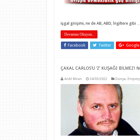
işgal girişimi, ne de AB, ABD, İngiltere gibi 
Devamını Okuyun..
Facebook
Twitter
Google
ÇAKAL CARLOS’U ‘Z’ KUŞAĞI BİLMEZ! Ne
Ardil Miran
24/03/2022
Dünya
,
Empery