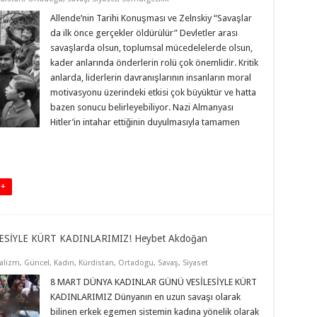
Allende’nin Tarihi Konuşması ve Zelnskiy “Savaşlar
da ilk önce gerçekler öldürülür” Devletler arası
savaşlarda olsun, toplumsal mücedelelerde olsun,
kader anlarında önderlerin rolü çok önemlidir. Kritik
anlarda, liderlerin davranışlarının insanların moral
motivasyonu üzerindeki etkisi çok büyüktür ve hatta
bazen sonucu belirleyebiliyor. Nazi Almanyası
Hitler’in intahar ettiğinin duyulmasıyla tamamen
 +
SİYLE KÜRT KADINLARIMIZ! Heybet Akdoğan
alizm
,
Güncel
,
Kadın
,
Kürdistan
,
Ortadogu
,
Savaş
,
Siyaset
8 MART DÜNYA KADINLAR GÜNÜ VESİLESİYLE KÜRT
KADINLARIMIZ Dünyanın en uzun savaşı olarak
bilinen erkek egemen sistemin kadına yönelik olarak