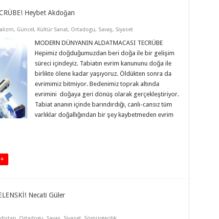
RÜBE! Heybet Akdoğan
alizm
,
Güncel
,
Kültür Sanat
,
Ortadogu
,
Savaş
,
Siyaset
MODERN DÜNYANIN ALDATMACASI TECRÜBE
Hepimiz doğduğumuzdan beri doğa ile bir gelişim
süreci içindeyiz. Tabiatın evrim kanununu doğa ile
birlikte ölene kadar yaşıyoruz. Öldükten sonra da
evrimimiz bitmiyor. Bedenimiz toprak altında
evrimini doğaya geri dönüş olarak gerçekleştiriyor.
Tabiat ananın içinde barındırdığı, canlı-cansız tüm
varlıklar doğallığından bir şey kaybetmeden evrim
 +
ENSKİ! Necati Güler
distan
,
Ortadogu
,
Savaş
,
Siyaset
,
Sömürgecilik