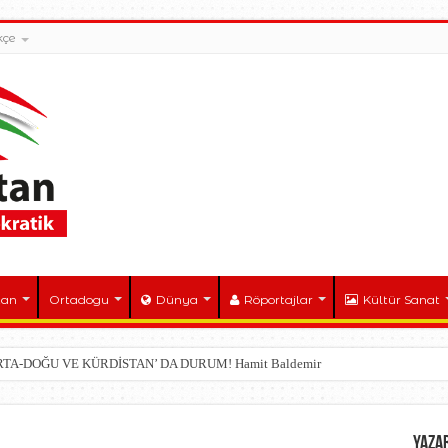
kçe
tan
Ortadogu
Dünya
Röportajlar
Kültür Sanat
ORTA-DOĞU VE KÜRDİSTAN’ DA DURUM! Hamit Baldemir
YAZA