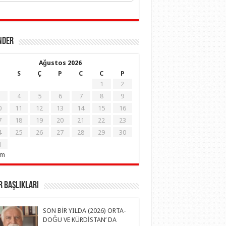
NDER
Ağustos 2026
S
Ç
P
C
C
P
1
2
4
5
6
7
8
9
0
11
12
13
14
15
16
7
18
19
20
21
22
23
4
25
26
27
28
29
30
1
em
 Başlıkları
SON BİR YILDA (2026) ORTA-
DOĞU VE KÜRDİSTAN’ DA