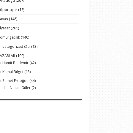
Ortadogu
(207)
öportajlar
(19)
Savaş
(145)
iyaset
(265)
ömürgecilik
(140)
ncategorized @tr
(13)
YAZARLAR
(100)
Hamit Baldemir
(42)
Kemal Bilget
(13)
Samet Erdoğdu
(44)
Necati Güler
(2)