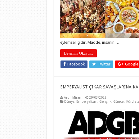
eylemselliğidir. Madde, insanın …
Devamını Okuyun..
Facebook
Twitter
Google
EMPERYALİST ÇIKAR SAVAŞLARINA K
Ardil Miran
29/03/2022
Dünya
,
Emperyalizm
,
Gençlik
,
Güncel
,
Kürdist