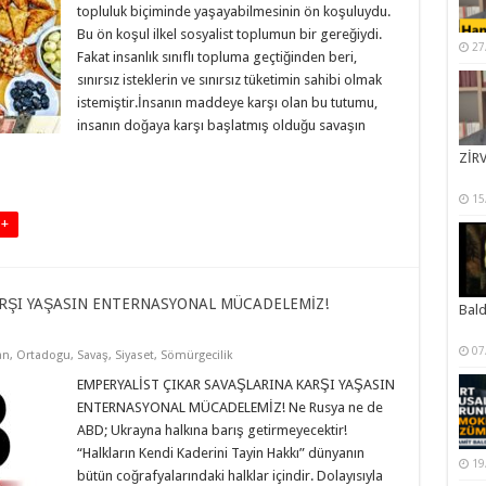
topluluk biçiminde yaşayabilmesinin ön koşuluydu.
Bu ön koşul ilkel sosyalist toplumun bir gereğiydi.
27
Fakat insanlık sınıflı topluma geçtiğinden beri,
sınırsız isteklerin ve sınırsız tüketimin sahibi olmak
istemiştir.İnsanın maddeye karşı olan bu tutumu,
insanın doğaya karşı başlatmış olduğu savaşın
ZİRV
15
 +
ARŞI YAŞASIN ENTERNASYONAL MÜCADELEMİZ!
Bal
07
an
,
Ortadogu
,
Savaş
,
Siyaset
,
Sömürgecilik
EMPERYALİST ÇIKAR SAVAŞLARINA KARŞI YAŞASIN
ENTERNASYONAL MÜCADELEMİZ! Ne Rusya ne de
ABD; Ukrayna halkına barış getirmeyecektir!
“Halkların Kendi Kaderini Tayin Hakkı” dünyanın
19
bütün coğrafyalarındaki halklar içindir. Dolayısıyla