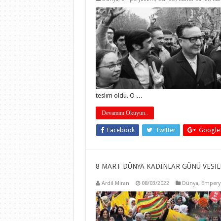
teslim oldu. O …
Devamını Okuyun..
Facebook
Twitter
Google
8 MART DÜNYA KADINLAR GÜNÜ VESİLE
Ardil Miran
08/03/2022
Dünya
,
Empery