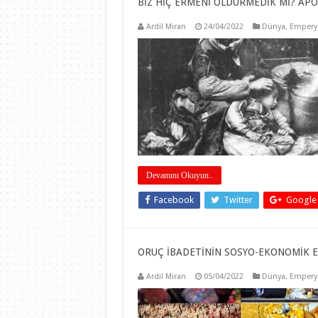
BİZ HİÇ ERMENİ ÖLDÜRMEDİK Mİ? APO İ
Ardil Miran
24/04/2022
Dünya
,
Empery
Devamını Okuyun..
Facebook
Twitter
Google
ORUÇ İBADETİNİN SOSYO-EKONOMİK EL
Ardil Miran
05/04/2022
Dünya
,
Empery