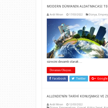
MODERN DÜNYANIN ALDATMACASI TEC
Ardil Miran
17/03/2022
Dünya
,
Empery
sürecini devamlı olarak …
Devamını Okuyun..
Facebook
Twitter
Google
ALLENDE’NİN TARİHİ KONUŞMASI VE ZEL
Ardil Miran
12/03/2022
Dünya
,
Emperyalizm
,
Güncel
,
Kültür Sanat
,
Kür