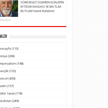
SÖMÜRGECİ EGEMEN KLİKLERİN
İKTİDAR KAVGASI VE MUTLAK
BUTLAN! Hamit Baldemir
/06/2026
mler
nasayfa
(113)
Dünya
(266)
Emperyalizm
(148)
ençlik
(152)
üncel
(439)
adın
(157)
ültür Sanat
(118)
ürdistan
(289)