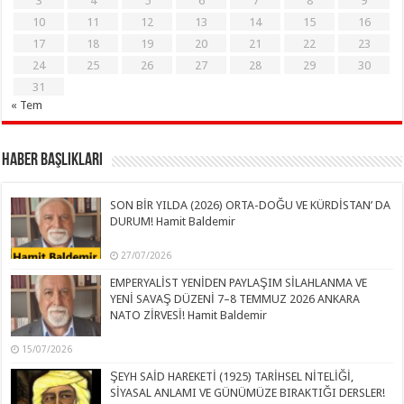
3
4
5
6
7
8
9
10
11
12
13
14
15
16
17
18
19
20
21
22
23
24
25
26
27
28
29
30
31
« Tem
Haber Başlıkları
SON BİR YILDA (2026) ORTA-DOĞU VE KÜRDİSTAN’ DA
DURUM! Hamit Baldemir
27/07/2026
EMPERYALİST YENİDEN PAYLAŞIM SİLAHLANMA VE
YENİ SAVAŞ DÜZENİ 7–8 TEMMUZ 2026 ANKARA
NATO ZİRVESİ! Hamit Baldemir
15/07/2026
ŞEYH SAİD HAREKETİ (1925) TARİHSEL NİTELİĞİ,
SİYASAL ANLAMI VE GÜNÜMÜZE BIRAKTIĞI DERSLER!