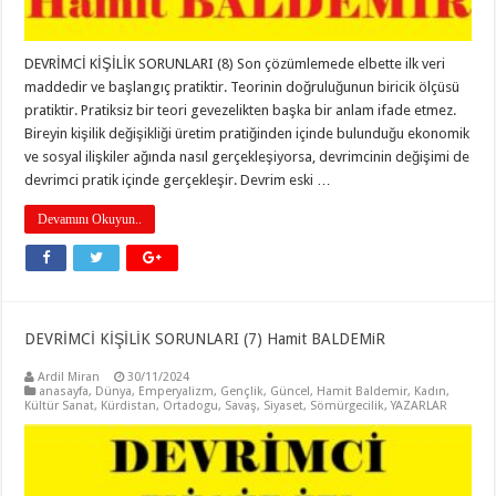
DEVRİMCİ KİŞİLİK SORUNLARI (8) Son çözümlemede elbette ilk veri
maddedir ve başlangıç pratiktir. Teorinin doğruluğunun biricik ölçüsü
pratiktir. Pratiksiz bir teori gevezelikten başka bir anlam ifade etmez.
Bireyin kişilik değişikliği üretim pratiğinden içinde bulunduğu ekonomik
ve sosyal ilişkiler ağında nasıl gerçekleşiyorsa, devrimcinin değişimi de
devrimci pratik içinde gerçekleşir. Devrim eski …
Devamını Okuyun..
DEVRİMCİ KİŞİLİK SORUNLARI (7) Hamit BALDEMiR
Ardil Miran
30/11/2024
anasayfa
,
Dünya
,
Emperyalizm
,
Gençlik
,
Güncel
,
Hamit Baldemir
,
Kadın
,
Kültür Sanat
,
Kürdistan
,
Ortadogu
,
Savaş
,
Siyaset
,
Sömürgecilik
,
YAZARLAR