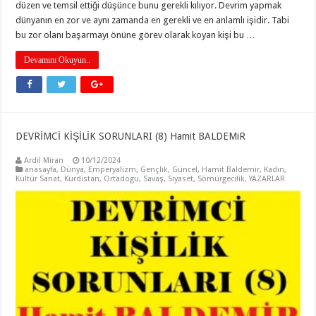
düzen ve temsil ettiği düşünce bunu gerekli kılıyor. Devrim yapmak
dünyanın en zor ve aynı zamanda en gerekli ve en anlamlı işidir. Tabi
bu zor olanı başarmayı önüne görev olarak koyan kişi bu …
Devamını Okuyun..
DEVRİMCİ KİŞİLİK SORUNLARI (8) Hamit BALDEMiR
Ardil Miran
10/12/2024
anasayfa
,
Dünya
,
Emperyalizm
,
Gençlik
,
Güncel
,
Hamit Baldemir
,
Kadın
,
Kültür Sanat
,
Kürdistan
,
Ortadogu
,
Savaş
,
Siyaset
,
Sömürgecilik
,
YAZARLAR