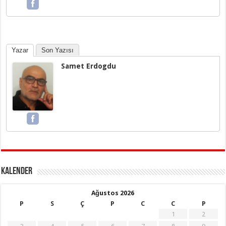
Yazar
Son Yazısı
Samet Erdogdu
KALENDER
Ağustos 2026
P
S
Ç
P
C
C
P
1
2