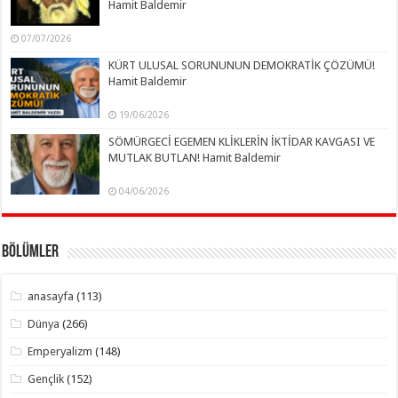
Hamit Baldemir
07/07/2026
KÜRT ULUSAL SORUNUNUN DEMOKRATİK ÇÖZÜMÜ!
Hamit Baldemir
19/06/2026
SÖMÜRGECİ EGEMEN KLİKLERİN İKTİDAR KAVGASI VE
MUTLAK BUTLAN! Hamit Baldemir
04/06/2026
Bölümler
anasayfa
(113)
Dünya
(266)
Emperyalizm
(148)
Gençlik
(152)