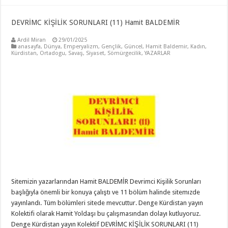
DEVRİMC KİŞİLİK SORUNLARI (11) Hamit BALDEMİR
Ardil Miran
29/01/2025
anasayfa
,
Dünya
,
Emperyalizm
,
Gençlik
,
Güncel
,
Hamit Baldemir
,
Kadın
,
Kürdistan
,
Ortadogu
,
Savaş
,
Siyaset
,
Sömürgecilik
,
YAZARLAR
Sitemizin yazarlarından Hamit BALDEMİR Devrimci Kişilik Sorunları
başlığıyla önemli bir konuya çalıştı ve 11 bölüm halinde sitemızde
yayınlandı. Tüm bölümleri sitede mevcuttur. Denge Kürdistan yayın
Kolektifi olarak Hamit Yoldaşı bu çalışmasından dolayı kutluyoruz.
Denge Kürdistan yayın Kolektif DEVRİMC KİŞİLİK SORUNLARI (11)