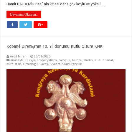
Hamit BALDEMİR PKK`nin kitlesi daha çok köylü ve yoksul …
Devamını Okuyun..
Kobanê Direnişi’nin 10. Yıl dönümü Kutlu Olsun! KNK
Ardil Miran
26/01/2025
anasayfa
,
Dünya
,
Emperyalizm
,
Gençlik
,
Güncel
,
Kadın
,
Kültür Sanat
,
Kürdistan
,
Ortadogu
,
Savaş
,
Siyaset
,
Sömürgecilik