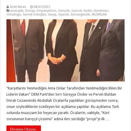
Ardil Miran
04/01/2025
anasayfa
,
Dünya
,
Emperyalizm
,
Gençlik
,
Güncel
,
Kadın
,
Kürdistan
,
Ortadogu
,
Samet Erdoğdu
,
Savaş
,
Siyaset
,
Sömürgecilik
,
YAZARLAR
“Karşıtlarını Yenmediğini Ama Onlar Tarafından Yenilmediğini Bilen Bir
Liderin Vakarı” DEM Parti’den Sırrı Süreyya Önder ve Pervin Buldan
İmralı Cezaevinde Abdullah Öcalan’la yaptıkları görüşmeden sonra,
onun söylediklerini özetleyen bir açıklama yaptılar. Bu açıklama Türk
solunda muazzam bir heyecan yarattı. Öcalan’ın, vaktiyle, “Kürt
sorununun barışçıl çözümü” adına ileri sürdüğü “proje”yi ilk …
Devamını Okuyun..