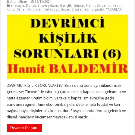
Ardil Miran
25/11/2024
anasayfa
,
Dünya
,
Emperyalizm
,
Gençlik
,
Güncel
,
Hamit Baldemir
,
Kadın
,
Kültür Sanat
,
Kürdistan
,
Ortadogu
,
Savaş
,
Siyaset
,
Sömürgecilik
,
YAZARLAR
DEVRİMCİ KİŞİLİK SORUNLARI (6) Biraz daha bunu ayrıntılandırmak
gerekirse; Türkiye`de işbirlikçi çarpık tekelci kapitalizmin gelişmesi ve
hatta egemen üretim biçimi ve tekelci kapitalizm evresine geçiş
etmesine rağmen; kimi ekonomik ilişkilerde bile hala feodal ve kan
bağına dayalı ilişkiler söz konusudur. Sosyal alanda feodal gelenek ve
dinsel inançların küçümsenmeyecek etkisi vardır. …
Devamını Okuyun..