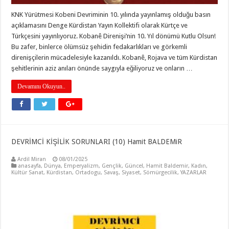
KNK Yürütmesi Kobeni Devriminin 10. yılında yayınlamış olduğu basın
açıklamasını Denge Kürdistan Yayın Kollektifi olarak Kürtçe ve
Türkçesini yayınlıyoruz. Kobanê Direnişi’nin 10. Yıl dönümü Kutlu Olsun!
Bu zafer, binlerce ölümsüz şehidin fedakarlıkları ve görkemli
direnişçilerin mücadelesiyle kazanıldı. Kobanê, Rojava ve tüm Kürdistan
şehitlerinin aziz anıları önünde saygıyla eğiliyoruz ve onların …
Devamını Okuyun..
DEVRİMCİ KİŞİLİK SORUNLARI (10) Hamit BALDEMiR
Ardil Miran
08/01/2025
anasayfa
,
Dünya
,
Emperyalizm
,
Gençlik
,
Güncel
,
Hamit Baldemir
,
Kadın
,
Kültür Sanat
,
Kürdistan
,
Ortadogu
,
Savaş
,
Siyaset
,
Sömürgecilik
,
YAZARLAR