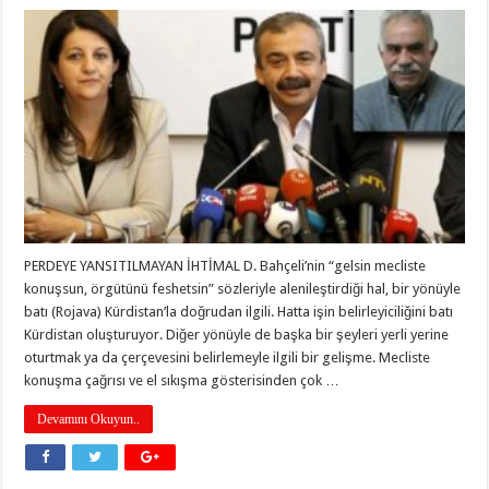
PERDEYE YANSITILMAYAN İHTİMAL D. Bahçeli’nin “gelsin mecliste
konuşsun, örgütünü feshetsin” sözleriyle alenileştirdiği hal, bir yönüyle
batı (Rojava) Kürdistan’la doğrudan ilgili. Hatta işin belirleyiciliğini batı
Kürdistan oluşturuyor. Diğer yönüyle de başka bir şeyleri yerli yerine
oturtmak ya da çerçevesini belirlemeyle ilgili bir gelişme. Mecliste
konuşma çağrısı ve el sıkışma gösterisinden çok …
Devamını Okuyun..