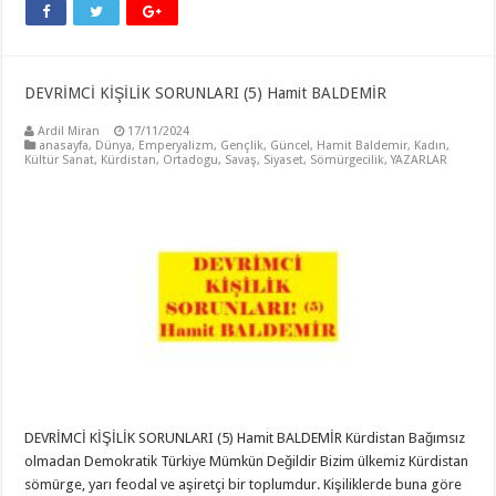
DEVRİMCİ KİŞİLİK SORUNLARI (5) Hamit BALDEMİR
Ardil Miran
17/11/2024
anasayfa
,
Dünya
,
Emperyalizm
,
Gençlik
,
Güncel
,
Hamit Baldemir
,
Kadın
,
Kültür Sanat
,
Kürdistan
,
Ortadogu
,
Savaş
,
Siyaset
,
Sömürgecilik
,
YAZARLAR
DEVRİMCİ KİŞİLİK SORUNLARI (5) Hamit BALDEMİR Kürdistan Bağımsız
olmadan Demokratik Türkiye Mümkün Değildir Bizim ülkemiz Kürdistan
sömürge, yarı feodal ve aşiretçi bir toplumdur. Kişiliklerde buna göre