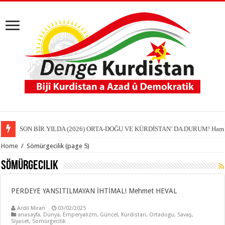
SON BİR YILDA (2026) ORTA-DOĞU VE KÜRDİSTAN’ DA DURUM! Hamit
Home
/
Sömürgecilik
(page 5)
Sömürgecilik
PERDEYE YANSITILMAYAN İHTİMAL! Mehmet HEVAL
Ardil Miran
03/02/2025
anasayfa
,
Dünya
,
Emperyalizm
,
Güncel
,
Kürdistan
,
Ortadogu
,
Savaş
,
Siyaset
,
Sömürgecilik