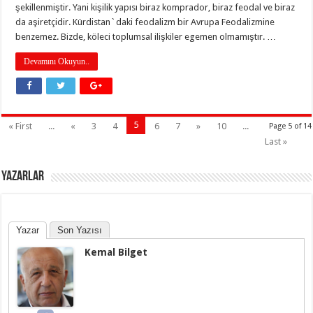
şekillenmiştir. Yani kişilik yapısı biraz komprador, biraz feodal ve biraz
da aşiretçidir. Kürdistan`daki feodalizm bir Avrupa Feodalizmine
benzemez. Bizde, köleci toplumsal ilişkiler egemen olmamıştır. …
Devamını Okuyun..
5
« First
...
«
3
4
6
7
»
10
...
Page 5 of 14
Last »
YAZARLAR
Yazar
Son Yazısı
Kemal Bilget