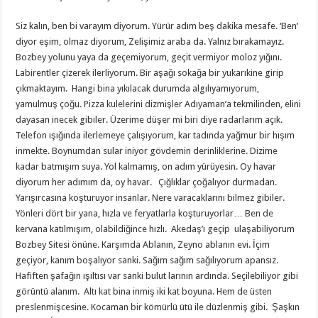
Siz kalın, ben bi varayım diyorum. Yürür adım beş dakika mesafe. ‘Ben’
diyor eşim, olmaz diyorum, Zelişimiz araba da. Yalnız bırakamayız.
Bozbey yolunu yaya da geçemiyorum, geçit vermiyor moloz yığını.
Labirentler çizerek ilerliyorum. Bir aşağı sokağa bir yukarıkine girip
çıkmaktayım. Hangi bina yıkılacak durumda algılıyamıyorum,
yamulmuş çoğu. Pizza kulelerini dizmişler Adıyaman’a tekmilinden, elini
dayasan inecek gibiler. Üzerime düşer mi biri diye radarlarım açık.
Telefon ışığında ilerlemeye çalışıyorum, kar tadında yağmur bir hışım
inmekte. Boynumdan sular iniyor gövdemin derinliklerine. Dizime
kadar batmışım suya. Yol kalmamış, on adım yürüyesin. Oy havar
diyorum her adımım da, oy havar. Çığlıklar çoğalıyor durmadan.
Yarışırcasına koşturuyor insanlar. Nere varacaklarını bilmez gibiler.
Yönleri dört bir yana, hızla ve feryatlarla koşturuyorlar… Ben de
kervana katılmışım, olabildiğince hızlı. Akedaş’ı geçip ulaşabiliyorum
Bozbey Sitesi önüne. Karşımda Ablanın, Zeyno ablanın evi. İçim
geçiyor, kanım boşalıyor sanki. Sağım sağım sağılıyorum apansız.
Hafiften şafağın ışıltısı var sanki bulut larının ardında. Seçilebiliyor gibi
görüntü alanım. Altı kat bina inmiş iki kat boyuna. Hem de üsten
preslenmişcesine. Kocaman bir kömürlü ütü ile düzlenmiş gibi. Şaşkın