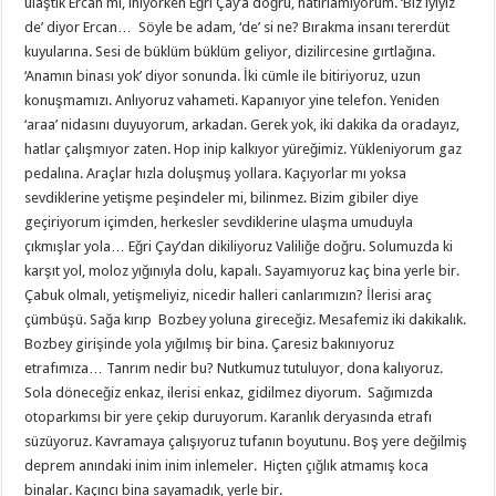
ulaştık Ercan mı, iniyorken Eğri Çay’a doğru, hatırlamıyorum. ‘Biz iyiyiz
de’ diyor Ercan… Söyle be adam, ‘de’ si ne? Bırakma insanı tererdüt
kuyularına. Sesi de büklüm büklüm geliyor, dizilircesine gırtlağına.
‘Anamın binası yok’ diyor sonunda. İki cümle ile bitiriyoruz, uzun
konuşmamızı. Anlıyoruz vahameti. Kapanıyor yine telefon. Yeniden
‘araa’ nidasını duyuyorum, arkadan. Gerek yok, iki dakika da oradayız,
hatlar çalışmıyor zaten. Hop inip kalkıyor yüreğimiz. Yükleniyorum gaz
pedalına. Araçlar hızla doluşmuş yollara. Kaçıyorlar mı yoksa
sevdiklerine yetişme peşindeler mi, bilinmez. Bizim gibiler diye
geçiriyorum içimden, herkesler sevdiklerine ulaşma umuduyla
çıkmışlar yola… Eğri Çay’dan dikiliyoruz Valiliğe doğru. Solumuzda ki
karşıt yol, moloz yığınıyla dolu, kapalı. Sayamıyoruz kaç bina yerle bir.
Çabuk olmalı, yetişmeliyiz, nicedir halleri canlarımızın? İlerisi araç
çümbüşü. Sağa kırıp Bozbey yoluna gireceğiz. Mesafemiz iki dakikalık.
Bozbey girişinde yola yığılmış bir bina. Çaresiz bakınıyoruz
etrafımıza… Tanrım nedir bu? Nutkumuz tutuluyor, dona kalıyoruz.
Sola döneceğiz enkaz, ilerisi enkaz, gidilmez diyorum. Sağımızda
otoparkımsı bir yere çekip duruyorum. Karanlık deryasında etrafı
süzüyoruz. Kavramaya çalışıyoruz tufanın boyutunu. Boş yere değilmiş
deprem anındaki inim inim inlemeler. Hiçten çığlık atmamış koca
binalar. Kaçıncı bina sayamadık, yerle bir.