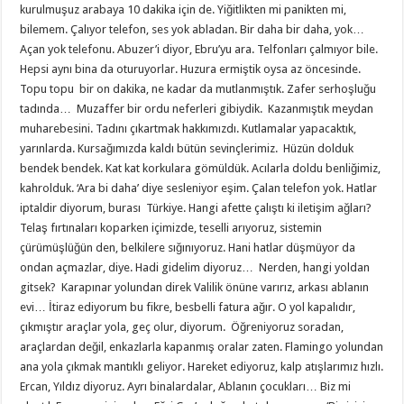
kurulmuşuz arabaya 10 dakika için de. Yiğitlikten mi panikten mi,
bilemem. Çalıyor telefon, ses yok abladan. Bir daha bir daha, yok…
Açan yok telefonu. Abuzer’i diyor, Ebru’yu ara. Telfonları çalmıyor bile.
Hepsi aynı bina da oturuyorlar. Huzura ermiştik oysa az öncesinde.
Topu topu bir on dakika, ne kadar da mutlanmıştık. Zafer serhoşluğu
tadında… Muzaffer bir ordu neferleri gibiydik. Kazanmıştık meydan
muharebesini. Tadını çıkartmak hakkımızdı. Kutlamalar yapacaktık,
yarınlarda. Kursağımızda kaldı bütün sevinçlerimiz. Hüzün dolduk
bendek bendek. Kat kat korkulara gömüldük. Acılarla doldu benliğimiz,
kahrolduk. ‘Ara bi daha’ diye sesleniyor eşim. Çalan telefon yok. Hatlar
iptaldir diyorum, burası Türkiye. Hangi afette çalıştı ki iletişim ağları?
Telaş fırtınaları koparken içimizde, teselli arıyoruz, sistemin
çürümüşlüğün den, belkilere sığınıyoruz. Hani hatlar düşmüyor da
ondan açmazlar, diye. Hadi gidelim diyoruz… Nerden, hangi yoldan
gitsek? Karapınar yolundan direk Valilik önüne varırız, arkası ablanın
evi… İtiraz ediyorum bu fikre, besbelli fatura ağır. O yol kapalıdır,
çıkmıştır araçlar yola, geç olur, diyorum. Öğreniyoruz soradan,
araçlardan değil, enkazlarla kapanmış oralar zaten. Flamingo yolundan
ana yola çıkmak mantıklı geliyor. Hareket ediyoruz, kalp atışlarımız hızlı.
Ercan, Yıldız diyoruz. Ayrı binalardalar, Ablanın çocukları… Biz mi