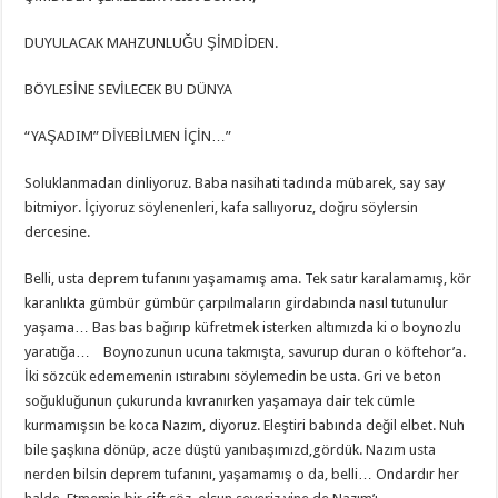
DUYULACAK MAHZUNLUĞU ŞİMDİDEN.
BÖYLESİNE SEVİLECEK BU DÜNYA
“YAŞADIM” DİYEBİLMEN İÇİN…”
Soluklanmadan dinliyoruz. Baba nasihati tadında mübarek, say say
bitmiyor. İçiyoruz söylenenleri, kafa sallıyoruz, doğru söylersin
dercesine.
Belli, usta deprem tufanını yaşamamış ama. Tek satır karalamamış, kör
karanlıkta gümbür gümbür çarpılmaların girdabında nasıl tutunulur
yaşama… Bas bas bağırıp küfretmek isterken altımızda ki o boynozlu
yaratığa… Boynozunun ucuna takmışta, savurup duran o köftehor’a.
İki sözcük edememenin ıstırabını söylemedin be usta. Gri ve beton
soğukluğunun çukurunda kıvranırken yaşamaya dair tek cümle
kurmamışsın be koca Nazım, diyoruz. Eleştiri babında değil elbet. Nuh
bile şaşkına dönüp, acze düştü yanıbaşımızd,gördük. Nazım usta
nerden bilsin deprem tufanını, yaşamamış o da, belli… Ondardır her