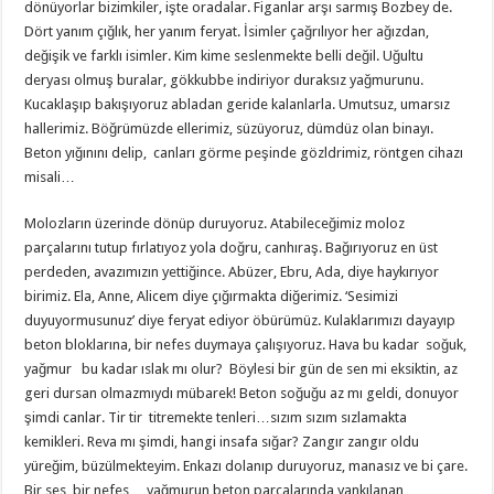
dönüyorĺar bizimkiler, işte oradalar. Figanlar arşı sarmış Bozbey de.
Dört yanım çığlık, her yanım feryat. İsimler çağrılıyor her ağızdan,
değişik ve farklı isimler. Kim kime seslenmekte belli değil. Uğultu
deryası olmuş buralar, gökkubbe indiriyor duraksız yağmurunu.
Kucaklaşıp bakışıyoruz abladan geride kalanlarla. Umutsuz, umarsız
hallerimiz. Böğrümüzde ellerimiz, süzüyoruz, dümdüz olan binayı.
Beton yığınını delip, canları görme peşinde gözldrimiz, röntgen cihazı
misali…
Molozların üzerinde dönüp duruyoruz. Atabileceğimiz moloz
parçalarını tutup fırlatıyoz yola doğru, canhıraş. Bağırıyoruz en üst
perdeden, avazımızın yettiğince. Abüzer, Ebru, Ada, diye haykırıyor
birimiz. Ela, Anne, Alicem diye çığırmakta diğerimiz. ‘Sesimizi
duyuyormusunuz’ diye feryat ediyor öbürümüz. Kulaklarımızı dayayıp
beton bloklarına, bir nefes duymaya çalışıyoruz. Hava bu kadar soğuk,
yağmur bu kadar ıslak mı olur? Böylesi bir gün de sen mi eksiktin, az
geri dursan olmazmıydı mübarek! Beton soğuğu az mı geldi, donuyor
şimdi canlar. Tir tir titremekte tenleri…sızım sızım sızlamakta
kemikleri. Reva mı şimdi, hangi insafa sığar? Zangır zangır oldu
yüreğim, büzülmekteyim. Enkazı dolanıp duruyoruz, manasız ve bi çare.
Bir ses, bir nefes… yağmurun beton parçalarında yankılanan