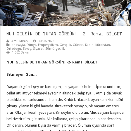
NUH GELSİN DE TUFAN GÖRSÜN! -2- Remzi BİLGET
Ardil Miran
30/03/2023
anasayfa
,
Dünya
,
Emperyalizm
,
Gençlik
,
Güncel
,
Kadın
,
Kürdistan
,
Ortadogu
,
Savaş
,
Siyaset
,
Sömürgecilik
1,062 Bakın
NUH GELSİN DE TUFAN GÖRSÜN! -2- Remzi BİLGET
Bitmeyen Gün…
Yaşamak güzel şey be kardeşim, anı yaşamak hele… İpin ucundasın,
cellat attı attıyor tekmeyi ayağının altındaki sehpaya… Atmış da büyük
olasılıkla, zonturlusundan hem de. Kırıldı kırılacak boyun kemiklerin. Dil
çıkmış yılanın ki gibi havada titrek titrek oynayıp, bir yaşam emaresi
arar. Oksijen kesilir yavaştan. Bir şeyler olur, o an. Mucize yanı başında
beliriverir tüm ışıltısıyla. Alır kollarına, çekip çıkarır seni o cendereden.
Oh dersin, ölümün kıyısı da varmış brader. Ölümün kıyısında sörf