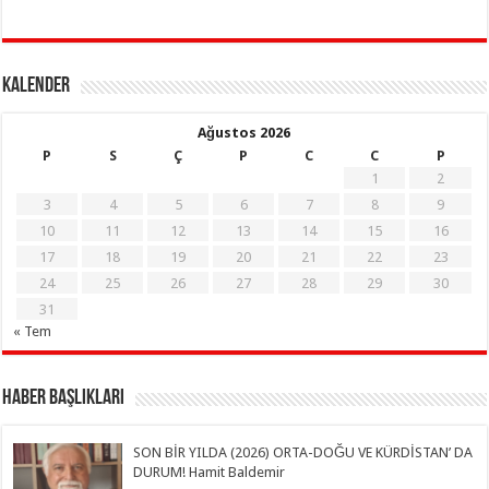
KALENDER
Ağustos 2026
P
S
Ç
P
C
C
P
1
2
3
4
5
6
7
8
9
10
11
12
13
14
15
16
17
18
19
20
21
22
23
24
25
26
27
28
29
30
31
« Tem
Haber Başlıkları
SON BİR YILDA (2026) ORTA-DOĞU VE KÜRDİSTAN’ DA
DURUM! Hamit Baldemir