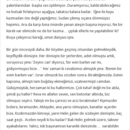
şakırtılarından başka ses işitilmiyor. Duramıyoruz, kaldırabileceğimiz
ne bulsak fırlatıyoruz aşağıya, takatsız kalana kadar. İğne ile kuyu
kazmadan öte değil yaptığımız. Sudan çıkmış sıçana dönmüşüz
hepimiz. Ara da karşı bina önünde yanan ateşin başına iniyoruz. Ne bir
kürek var elimizde ne de bir kazma… çıplak ellerle ne yapılabilinir ki?
Boşa çekiyoruz küreği, umut dünyası işte.
Bir gün öncesiydi daha. Bir köyden geçmiş olsundan gelmekteydik,
keyifliydik dönüşte. Her dönüşte bir yerlerden, adet olmuştu artık,
soruyoruz yine: ‘Zeyno can’ diyoruz, ‘bir evin barkın var mı,
gidiyormuyuz bize…’ Her zaman ki cevabımızı almıştık yine. ‘Benim bir
evim barkım var’. Israr olmazdı bu sözden sonra. Bıraktığımızda. Evinin
kapısına, almıştı tam buğday ekmeğimizi, uzatıvermişti camdan.
Gülüşmüştük, herzaman ki bu hallerimize. Çok tuhaf değil mi be abla,
şimdi şu haller? Reva mı allahın seven, sen betonlar altında, biz
olmuşuz seyirci. Yakıştı mı bu çaresiz ve aciz bırakmalar? Kıymazdın
bizlere, kıramazdın. Ablaydın, ana yarısı olmuştun, kanatlar açardın
bize. Kızdırmazdın kimseyi, yarın Helin gelen de sizdeyim demiştin, kaç
saat geçti. Acelen neydi ki bu kadar? Bak Helin gelmek üzere, takıver
ayakabılarını. Yalnız, tek başınamısın karanlık denizinde… varabildin