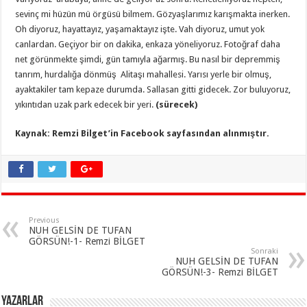
sevinç mi hüzün mü örgüsü bilmem. Gözyaşlarımız karışmakta inerken.
Oh diyoruz, hayattayız, yaşamaktayız işte. Vah diyoruz, umut yok
canlardan. Geçiyor bir on dakika, enkaza yöneliyoruz. Fotoğraf daha
net görünmekte şimdi, gün tamıyla ağarmış. Bu nasıl bir depremmiş
tanrım, hurdalığa dönmüş Alitaşı mahallesi. Yarısı yerle bir olmuş,
ayaktakiler tam kepaze durumda. Sallasan gitti gidecek. Zor buluyoruz,
yıkıntıdan uzak park edecek bir yeri.
(sürecek)
Kaynak: Remzi Bilget’in Facebook sayfasından alınmıştır.
Previous
NUH GELSİN DE TUFAN
GÖRSÜN!-1- Remzi BİLGET
Sonraki
NUH GELSİN DE TUFAN
GÖRSÜN!-3- Remzi BİLGET
YAZARLAR