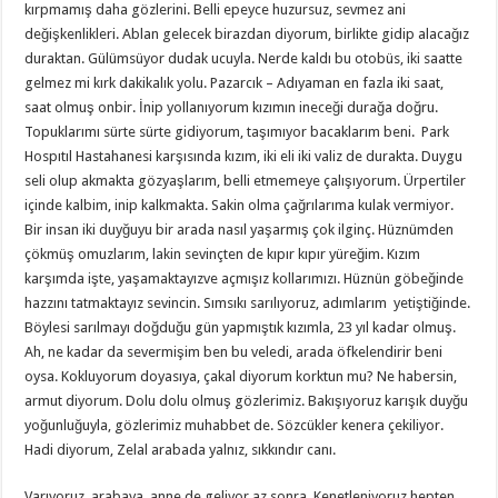
kırpmamış daha gözlerini. Belli epeyce huzursuz, sevmez ani
değişkenlikleri. Ablan gelecek birazdan diyorum, birlikte gidip alacağız
duraktan. Gülümsüyor dudak ucuyla. Nerde kaldı bu otobüs, iki saatte
gelmez mi kırk dakikalık yolu. Pazarcık – Adıyaman en fazla iki saat,
saat olmuş onbir. İnip yollanıyorum kızımın ineceği durağa doğru.
Topuklarımı sürte sürte gidiyorum, taşımıyor bacaklarım beni. Park
Hospıtıl Hastahanesi karşısında kızım, iki eli iki valiz de durakta. Duygu
seli olup akmakta gözyaşlarım, belli etmemeye çalışıyorum. Ürpertiler
içinde kalbim, inip kalkmakta. Sakin olma çağrılarıma kulak vermiyor.
Bir insan iki duyğuyu bir arada nasıl yaşarmış çok ilginç. Hüznümden
çökmüş omuzlarım, lakin sevinçten de kıpır kıpır yüreğim. Kızım
karşımda işte, yaşamaktayızve açmışız kollarımızı. Hüznün göbeğinde
hazzını tatmaktayız sevincin. Sımsıkı sarılıyoruz, adımlarım yetiştiğinde.
Böylesi sarılmayı doğduğu gün yapmıştık kızımla, 23 yıl kadar olmuş.
Ah, ne kadar da severmişim ben bu veledi, arada öfkelendirir beni
oysa. Kokluyorum doyasıya, çakal diyorum korktun mu? Ne habersin,
armut diyorum. Dolu dolu olmuş gözlerimiz. Bakışıyoruz karışık duyğu
yoğunluğuyla, gözlerimiz muhabbet de. Sözcükler kenera çekiliyor.
Hadi diyorum, Zelal arabada yalnız, sıkkındır canı.
Varıyoruz arabaya, anne de geliyor az sonra. Kenetleniyoruz hepten,