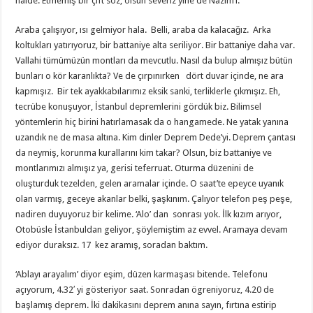
halde. Etmemiş bir çift söz, olsun severiz yine de Nazım’ı.
Araba çalışıyor, ısı gelmiyor hala. Belli, araba da kalacağız. Arka
koltukları yatırıyoruz, bir battaniye alta seriliyor. Bir battaniye daha var.
Vallahi tümümüzün montları da mevcutlu. Nasıl da bulup almışız bütün
bunları o kör karanlıkta? Ve de çırpınırken dört duvar içinde, ne ara
kapmışız. Bir tek ayakkabılarımız eksik sanki, terliklerle çıkmışız. Eh,
tecrübe konuşuyor, İstanbul depremlerini gördük biz. Bilimsel
yöntemlerin hiç birini hatırlamasak da o hangamede. Ne yatak yanına
uzandık ne de masa altına. Kim dinler Deprem Dede’yi. Deprem çantası
da neymiş, korunma kurallarını kim takar? Olsun, biz battaniye ve
montlarımızı almışız ya, gerisi teferruat. Oturma düzenini de
oluşturduk tezelden, gelen aramalar içinde. O saat’te epeyce uyanık
olan varmış, geceye akanlar belki, şaşkınım. Çalıyor telefon peş peşe,
nadiren duyuyoruz bir kelime. ‘Alo’ dan sonrası yok. İlk kızım arıyor,
Otobüsle İstanbuldan geliyor, şöylemiştim az evvel. Aramaya devam
ediyor duraksız. 17 kez aramış, soradan baktım.
‘Ablayı arayalım’ diyor eşim, düzen karmaşası bitende. Telefonu
açıyorum, 4.32′ yi gösteriyor saat. Sonradan ögreniyoruz, 4.20 de
başlamış deprem. İki dakikasını deprem anına sayın, fırtına estirip