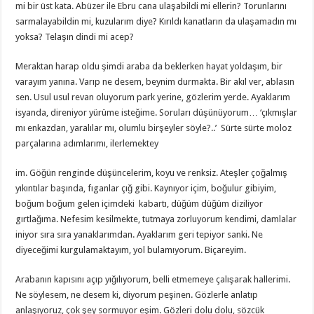
mi bir üst kata. Abüzer ile Ebru cana ulaşabildi mi ellerin? Torunlarını
sarmalayabildin mi, kuzularım diye? Kırıldı kanatların da ulaşamadın mı
yoksa? Telaşın dindi mi acep?
Meraktan harap oldu şimdi araba da beklerken hayat yoldaşım, bir
varayım yanına. Varıp ne desem, beynim durmakta. Bir akıl ver, ablasın
sen. Usul usul revan oluyorum park yerine, gözlerim yerde. Ayaklarım
isyanda, direniyor yürüme isteğime. Soruları düşünüyorum… ‘çıkmışlar
mı enkazdan, yaralılar mı, olumlu birşeyler söyle?..’ Sürte sürte moloz
parçalarına adımlarımı, ilerlemektey
im. Göğün renginde düşüncelerim, koyu ve renksiz. Ateşler çoğalmış
yıkıntılar başında, fıganlar çığ gibi. Kaynıyor içim, boğulur gibiyim,
boğum boğum gelen içimdeki kabartı, düğüm düğüm diziliyor
gırtlağıma. Nefesim kesilmekte, tutmaya zorluyorum kendimi, damlalar
iniyor sıra sıra yanaklarımdan. Ayaklarım geri tepiyor sanki. Ne
diyeceğimi kurgulamaktayım, yol bulamıyorum. Biçareyim.
Arabanın kapısını açıp yığılıyorum, belli etmemeye çalışarak hallerimi.
Ne söylesem, ne desem ki, diyorum peşinen. Gözlerle anlatıp
anlaşıyoruz, çok şey sormuyor eşim. Gözleri dolu dolu, sözcük