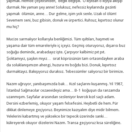
yapmak. Hemde çeşitlisinden, değik değişik. O kıyıdan o kıyıya akışıp
durmak. Ne yaman şey anne! Soluksuz, nefessiz kıyılarında gezinti
yapmak ölümün, anne… Dur gelme, işim yok senle. Uzak ol ölüm!
Sevemem seni, buz gibisin, donuk ve ürpertici. Ruhsuz, kıpırtısız olunur
mu hiç?
Mucize sarmalıyor kollarıyla benliğimizi. Tüm ışıltıları, haşmeti ve
yaşama dair tüm emareleriyle iç içeyiz. Geçmiş oturuyoruz, dışarısı buz
soğuğu deminde, arabadayız işte. Çarpıyor kalbimiz pıt pıt.
Şoktamıyız, şaşkın mıyız… sırat köprüsünün tam ortasındayken araba
da soluklanışımızın ahengi, huzura mı boğdu bizi. Donuk, kıpırtısız
durmaktayız. Bakışıyoruz duraksız. Tebessümler salıyoruz bir birimize.
Nazım uğruyor, yanıbaşımızda bak… Kızıl saçlarını kuşanmış. Yıl 1987,
İstanbul Sağmacılar cezaevideyiz ama… B-1 koğuşun da ranzamda
uzanmışım. Sayfalar arasından sesleniyor kıvırcık kızıl saçlı adam.
Dersini ezberlemiş, okuyor yaşam felsefesini. Heybetli de hem. Pür
dikkat dinlemeye geçiyoruz. Beynimize kazıyalım diye midir bilmem.
Yelelerini kabartmış ve yüksekce bir tepecik üzerinde sanki…
kükreyerek okuyor dizelerini Nazım. Transa geçiyoruz kısa süreliğine.