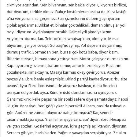
çıkmıyor ağzından. ‘Ben bi varayım, sen bekle’ diyor. Çıkıyoruz birlikte,
dur diyorum, terlikle olmaz. Bahçe kostümlerim araba da. Kara lastiği
o’na veriyorum, su geçirmez. Sarı çizmelerimi de ben geçiriyorum
çıplak ayaklarıma. Dikkat et, binalar çok tehlikeli, duman olmuşlar yol
boyu diyorum. Aydınlanıyor ortalık. Gelmeliydi şimdiye kızım.
Arıyorum durmadan. Telefon’dan, whatsap’dan, olmuyor. Mesaj
atıyorum, geliyor cevap. Gölbaşı’ndaymış. Yol deprem de yarılmış,
durmuş trafik. Sormadan ben, burası çok kötü baba, diyor kızım.
İliklerim titriyor, klimayı sona getiriyorum. Motor çalışıyor durmaksızın.
Kapatıyorum gözlerimi, kafam olmuş ambele zonkluyor. Buzlarım
çözülmekte, ılımaktayım. Masayı kurmuş okey çeviriyoruz. Abüzer
teyzesiyle, Ebru benle eşleşmişiz. Birinci partiyi kaybediyoruz, ‘bu size
avans’ diyor Ebru. İkincisinde de atıyoruz havluyu, daha önceleri
perişan ediyorduk oysa. Künefe üstü dondurmasına oynuyoruz.
Şansımız kırık, kelle paçasına bir sonki sefere diye şamatadayız, hepsi
iki gün öncesiydi. Yeri göğü yıkan hiperaktif Alicem, nasılda usluydı o
gün. Abüzer ne zaman oluyoruz bahçe komşusu? Kaç senedir
tasarlamaktayız oysa. ‘Sizinle her şeye varız abi’ diyor, Ebru. Hesapsız
ve içten sözleri. Gözlerimi açıyorum, içim geçmiş açlıktandır, diyorum.
Sersem gibiyim, harbisinden. Yağmur yavaşdan serpiştiriyor. Zelalım