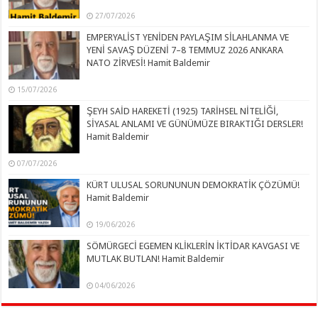
27/07/2026
EMPERYALİST YENİDEN PAYLAŞIM SİLAHLANMA VE
YENİ SAVAŞ DÜZENİ 7–8 TEMMUZ 2026 ANKARA
NATO ZİRVESİ! Hamit Baldemir
15/07/2026
ŞEYH SAİD HAREKETİ (1925) TARİHSEL NİTELİĞİ,
SİYASAL ANLAMI VE GÜNÜMÜZE BIRAKTIĞI DERSLER!
Hamit Baldemir
07/07/2026
KÜRT ULUSAL SORUNUNUN DEMOKRATİK ÇÖZÜMÜ!
Hamit Baldemir
19/06/2026
SÖMÜRGECİ EGEMEN KLİKLERİN İKTİDAR KAVGASI VE
MUTLAK BUTLAN! Hamit Baldemir
04/06/2026