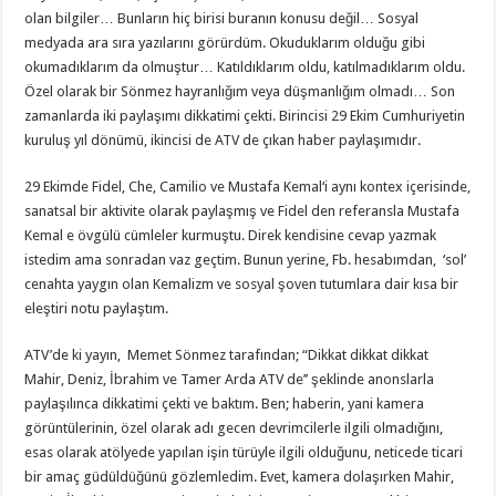
olan bilgiler… Bunların hiç birisi buranın konusu değil… Sosyal
medyada ara sıra yazılarını görürdüm. Okuduklarım olduğu gibi
okumadıklarım da olmuştur… Katıldıklarım oldu, katılmadıklarım oldu.
Özel olarak bir Sönmez hayranlığım veya düşmanlığım olmadı… Son
zamanlarda iki paylaşımı dikkatimi çekti. Birincisi 29 Ekim Cumhuriyetin
kuruluş yıl dönümü, ikincisi de ATV de çıkan haber paylaşımıdır.
29 Ekimde Fidel, Che, Camilio ve Mustafa Kemal‘i aynı kontex içerisinde,
sanatsal bir aktivite olarak paylaşmış ve Fidel den referansla Mustafa
Kemal e övgülü cümleler kurmuştu. Direk kendisine cevap yazmak
istedim ama sonradan vaz geçtim. Bunun yerine, Fb. hesabımdan, ‘sol’
cenahta yaygın olan Kemalizm ve sosyal şoven tutumlara dair kısa bir
eleştiri notu paylaştım.
ATV’de ki yayın, Memet Sönmez tarafından; “Dikkat dikkat dikkat
Mahir, Deniz, İbrahim ve Tamer Arda ATV de’’ şeklinde anonslarla
paylaşılınca dikkatimi çekti ve baktım. Ben; haberin, yani kamera
görüntülerinin, özel olarak adı gecen devrimcilerle ilgili olmadığını,
esas olarak atölyede yapılan işin türüyle ilgili olduğunu, neticede ticari
bir amaç güdüldüğünü gözlemledim. Evet, kamera dolaşırken Mahir,