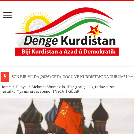
SON BİR YILDA (2026) ORTA-DOĞU VE KÜRDİSTAN’ DA DURUM! Hamit
Home
/
Dünya
/
Mehmet Sönmez’ in ‚‘‘Dar görüşlülük, tedavisi zor
hastalıktır’’ yazısına cevabımdır! NECATİ GÜLER