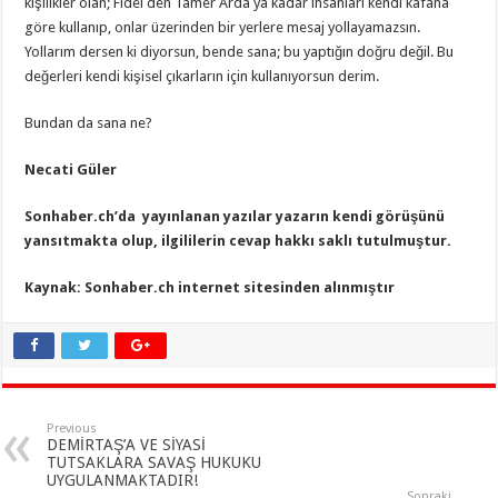
kişilikler olan; Fidel den Tamer Arda ya kadar insanları kendi kafana
göre kullanıp, onlar üzerinden bir yerlere mesaj yollayamazsın.
Yollarım dersen ki diyorsun, bende sana; bu yaptığın doğru değil. Bu
değerleri kendi kişisel çıkarların için kullanıyorsun derim.
Bundan da sana ne?
Necati Güler
Sonhaber.ch’da yayınlanan yazılar yazarın kendi görüşünü
yansıtmakta olup, ilgililerin cevap hakkı saklı tutulmuştur.
Kaynak: Sonhaber.ch internet sitesinden alınmıştır
Previous
DEMİRTAŞ’A VE SİYASİ
TUTSAKLARA SAVAŞ HUKUKU
UYGULANMAKTADIR!
Sonraki