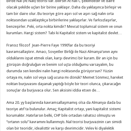
Birde Nal (At Nalı) teorisi var. Bilirsin At nalı C şeklindedir ve daire
olacak şekilde uçları bir birine yaklaşır. Daha da yaklaşınca birleşir ve
tam bir daire olur. Bu teoriye göre aşırı sol ve aşırı sağ nalın orta
noktasından uzaklaştıkça birbirilerine yaklaşırlar. Ve farksızlaşırlar,
benzeşirler. Peki, orta nokta kimdir? Mevcut toplumsal sistem ve onun
kurumları. Hangi sistem? Tabi ki Kapitalist sistem ve kapitalist devlet…
Fransız filozof Jean-Pierre Faye 1990’lar da bu teoriyi
kavramsallaştırır. Amacı, Sovyetler Birliği ile Nazi Almanya’sının aynı
olduklarını ispat etmek olan, karşı devrimci bir kuram. Bir an için bu
görüşün doğruluğun ve benim sol uçta olduğumu varsayalım, bu
durumda sen kendini nalın hangi noktasında görüyorsun? Yüzün
ortaya mı, nalın sol veya sağ ucuna mı dönük? Memet Sönmez, hareket
noktan burjuvasını dayanak yaptığı böyle bir teori olunca, çıkaracağın
sonuçlar da burjuvaca olur. Sen aksisini iddia etsen de…
Ama 20. yy başlarında kavramsallaşmamış olsa da Almanya dada bu
teoriye atıf ta bulunulur. Amaç; Kapitalist ortayı, yani kapitalist sistemi
korumaktır. Hatırlarsın belki, CHP bile ortadan rahatsız olmuştu ve
‘‘ortanın solu’’ kavramını kullanmıştı. Nal teorisi burjuvazinin can simidi
olan bir teoridir, idealisttir ve karşı devrimcidir. Velev ki diyalektik