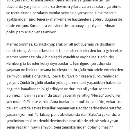
Türkiyeli ve Kürdistanlı devrimcilere yönelik yargılamalardır. Bu
davalarda yargılanan onlarca devrimci yıllara varan cezalara çarptırıldı
ve tecrit altında cezalarını yattılar veya hala yatıyorlar. Devrimcilerin
ayaklarından zincirlenerek mahkeme ve hastanelere götürüldüğünü de
ifade edeyim. Kurumlara ve evlere de koçbaşıyla giriliyor… Alman
polisi pamuk eldiven takmıyor.
Memet Sönmez, kurnazlık yaparak bir alt not düşmüş ve dostlarını
tenzih etmiş. Ama herkes bilir ki bu tenzih edilenlerden birisi gelecekte
Memet Sönmez’e ola ki bir eleştiri yöneltirse vay haline. Berlin de;
Hamburg ta bu işler kolay diye başlar… İşin ilginci, yurt dışında
yaşayan on binlerce insana bu eleştiriler örgütlü mücadele edenlerden
gelmiyor. Bilakis örgütsüz, liberal burjuva bir yaşam sürdürenlerden
geliyor. Çünkü örgütlü olanlar yoldaşlarının nasıl yaşadıkları hakkında,
örgütsel kanallardan bilgi ediniyor ve durumu biliyorlar. Memet
Sönmez in benim şahsımda tasvir yaparak yarattığı ‘‘Necati’’ tipolojileri
yok mudur? Elbette vardır. Ama bunlar İstanbul’da, İzmir’de, Ankara’da
da var! Gazi’de savaş koşulları yaşanırken Bağdat caddesinde şatafat
yaşanmıyor mu? Tarlabaşı polis ablukasında iken Balat’ta çukur dizisi
çevrilmiyor mu? Mademki devrimcisin niye ülkede tek bir solcu yayın
senin yazılarını yayınlamıyor. Seni tanıdıklarından dolayı olmasın?