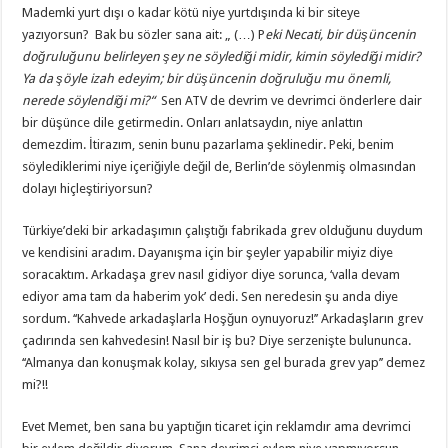
Mademki yurt dışı o kadar kötü niye yurtdışında ki bir siteye
yazıyorsun? Bak bu sözler sana ait: „ (…) P
eki Necati, bir düşüncenin
doğruluğunu belirleyen şey ne söylediği midir, kimin söylediği midir?
Ya da şöyle izah edeyim; bir düşüncenin doğruluğu mu önemli,
nerede söylendiği mi?“
Sen ATV de devrim ve devrimci önderlere dair
bir düşünce dile getirmedin. Onları anlatsaydın, niye anlattın
demezdim. İtirazım, senin bunu pazarlama şeklinedir. Peki, benim
söylediklerimi niye içeriğiyle değil de, Berlin’de söylenmiş olmasından
dolayı hiçleştiriyorsun?
Türkiye’deki bir arkadaşımın çalıştığı fabrikada grev olduğunu duydum
ve kendisini aradım. Dayanışma için bir şeyler yapabilir miyiz diye
soracaktım. Arkadaşa grev nasıl gidiyor diye sorunca, ‘valla devam
ediyor ama tam da haberim yok’ dedi. Sen neredesin şu anda diye
sordum. ‘‘Kahvede arkadaşlarla Hoşğun oynuyoruz!’’ Arkadaşların grev
çadırında sen kahvedesin! Nasıl bir iş bu? Diye serzenişte bulununca.
‘‘Almanya dan konuşmak kolay, sıkıysa sen gel burada grev yap’’ demez
mi?!!
Evet Memet, ben sana bu yaptığın ticaret için reklamdır ama devrimci