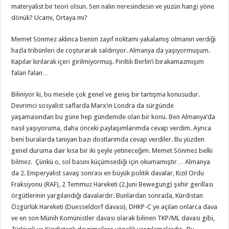
materyalist bir teori olsun. Sen nalın neresindesin ve yüzün hangi yöne
dönük? Ucamı, Ortaya mı?
Memet Sönmez aklınca benim zayıf noktamı yakalamış olmanın verdiği
hazla tribünleri de coşturarak saldırıyor. Almanya da yaşıyormuşum.
Kapılar kırılarak içeri girilmiyormuş. Pırıltılı Berlin’i bırakamazmışım
falan falan…
Biliniyor ki, bu mesele çok genel ve geniş bir tartışma konusudur.
Devrimci sosyalist saflarda Marx’ın Londra da sürgünde
yaşamasından bu güne hep gündemde olan bir konu. Ben Almanya’da
nasıl yaşıyoruma, daha önceki paylaşımlarımda cevap verdim. Ayrıca
beni buralarda tanıyan bazı dostlarımda cevap verdiler. Bu yüzden
genel duruma dair kısa bir iki şeyle yetineceğim. Memet Sönmez belki
bilmez. Çünkü o, sol basını küçümsediği için okumamıştır… Almanya
da 2. Emperyalist savaş sonrası en büyük politik davalar, Kızıl Ordu
Fraksiyonu (RAF), 2 Temmuz Hareketi (2.Juni Bewegung) şehir gerillası
örgütlerinin yargılandığı davalardır. Bunlardan sonrada, Kürdistan
Özgürlük Hareketi (Duesseldorf davası), DHKP-C ye açılan onlarca dava
ve en son Münih Komünistler davası olarak bilinen TKP/ML davası gibi,