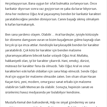
Hırçınlaşıyorsun. Bana uygun bir sıfat bulmakta zorlanıyorsun. Önce
karikatür diyorsun sonra vaz geçiyorsun ve şaka da karar kılıyorsun.
Ama her nedense Oğuz Aral yaşasaymış benden bir karikatür karakteri
yaratabileceğine yeniden dönüyorsun. Canını bayağı sıkmış olmalıyım
ki kafan karmakarışık.
Ben sana yardımcı olayım. Olabilir… Aral kardeşler, iyisiyle kötüsüyle
bir döneme damgasını vuran ve bizim kuşağımızın gülme kaynağı olan
birçok iyi işe imza attılar. Kendisiyle karşılasaydık benden bir karakter
yaratabilirdi. Çok kötü bir karakter için benden malzeme
çıkaramayacaklarını bilecek kadar ustaydı Oğuz Aral. Mutlaka,
hakkaniyetli olan, iyi bir karakter çıkarırdı. Hani, emekçi, dürüst,
mütevazı bir karakter fena da olmazdı. Tabi Oğuz Aral ve onun
karakterleri eski kafalı oldukları için sana hitap etmezdi. Sende Oğuz
Aral için uygun bir malzeme olmazdın zaten. Sen olsan olsan Hasan
Kaçan türü, yeni, modern, omurgasız sanat erbabı için malzeme
olabilirsin Salih Memecan da olabilir. Sonuçta, hepinizin sanatı ve
ürünleriniz havuz medyasında yer bulabiliyor kendisine.
Mustafa Kemal den bahsederek, Hdp ne sinyal göndermiş ve sana