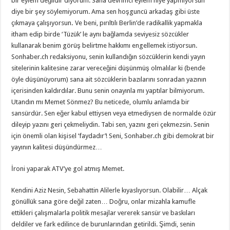
bir eylem değildir diyorum. Sana devrimci eylem niye yapmıyorsun
diye bir şey söylemiyorum. Ama sen hoşguncü arkadaş gibi üste
çıkmaya çalışıyorsun
.
Ve beni, pırıltılı Berlin’de radikallik yapmakla
itham edip birde ‘Tüzük’ le aynı bağlamda seviyesiz sözcükler
kullanarak benim görüş belirtme hakkımı engellemek istiyorsun.
Sonhaber.ch redaksiyonu, senin kullandığın sözcüklerin kendi yayın
sitelerinin kalitesine zarar vereceğini düşünmüş olmalılar ki (bende
öyle düşünüyorum) sana ait sözcüklerin bazılarını sonradan yazının
içerisinden kaldırdılar. Bunu senin onayınla mı yaptılar bilmiyorum.
Utandın mı Memet Sönmez? Bu neticede, olumlu anlamda bir
sansürdür. Sen eğer kabul ettiysen veya etmediysen de normalde özür
dileyip yazını geri çekmeliydin. Tabi sen, yazını geri çekmezsin. Senin
için önemli olan kişisel ‘faydadır’! Seni, Sonhaber.ch gibi demokrat bir
yayının kalitesi düşündürmez…
İroni yaparak ATV’ye gol atmış Memet.
Kendini Aziz Nesin, Sebahattin Alilerle kıyaslıyorsun. Olabilir… Alçak
gönüllük sana göre değil zaten… Doğru, onlar mizahla kamufle
ettikleri çalışmalarla politik mesajlar vererek sansür ve baskıları
deldiler ve fark edilince de burunlarından getirildi. Şimdi, senin