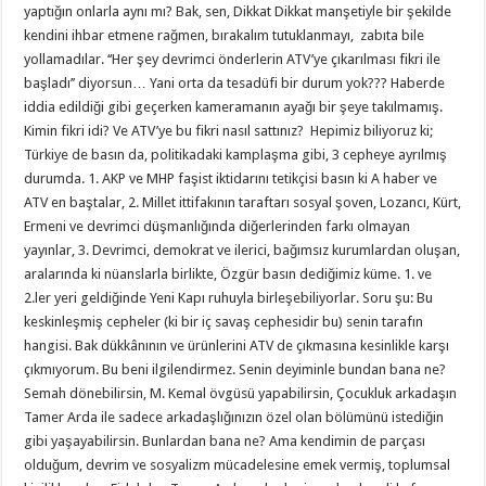
yaptığın onlarla aynı mı? Bak, sen, Dikkat Dikkat manşetiyle bir şekilde
kendini ihbar etmene rağmen, bırakalım tutuklanmayı, zabıta bile
yollamadılar. ‘‘Her şey devrimci önderlerin ATV’ye çıkarılması fikri ile
başladı’’ diyorsun… Yani orta da tesadüfi bir durum yok??? Haberde
iddia edildiği gibi geçerken kameramanın ayağı bir şeye takılmamış.
Kimin fikri idi? Ve ATV’ye bu fikri nasıl sattınız? Hepimiz biliyoruz ki;
Türkiye de basın da, politikadaki kamplaşma gibi, 3 cepheye ayrılmış
durumda. 1. AKP ve MHP faşist iktidarını tetikçisi basın ki A haber ve
ATV en baştalar, 2. Millet ittifakının taraftarı sosyal şoven, Lozancı, Kürt,
Ermeni ve devrimci düşmanlığında diğerlerinden farkı olmayan
yayınlar, 3. Devrimci, demokrat ve ilerici, bağımsız kurumlardan oluşan,
aralarında ki nüanslarla birlikte, Özgür basın dediğimiz küme. 1. ve
2.ler yeri geldiğinde Yeni Kapı ruhuyla birleşebiliyorlar. Soru şu: Bu
keskinleşmiş cepheler (ki bir iç savaş cephesidir bu) senin tarafın
hangisi. Bak dükkânının ve ürünlerini ATV de çıkmasına kesinlikle karşı
çıkmıyorum. Bu beni ilgilendirmez. Senin deyiminle bundan bana ne?
Semah dönebilirsin, M. Kemal övgüsü yapabilirsin, Çocukluk arkadaşın
Tamer Arda ile sadece arkadaşlığınızın özel olan bölümünü istediğin
gibi yaşayabilirsin. Bunlardan bana ne? Ama kendimin de parçası
olduğum, devrim ve sosyalizm mücadelesine emek vermiş, toplumsal