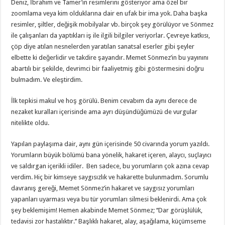
Deniz, İbrahim ve Tamer’in resimlerini gösteriyor ama özel bir
zoomlama veya kim olduklarına dair en ufak bir ima yok. Daha başka
resimler, şiltler, değişik mobilyalar vb. birçok şey görülüyor ve Sönmez
ile çalışanları da yaptıkları iş ile ilgili bilgiler veriyorlar. Çevreye katkısı,
çöp diye atılan nesnelerden yaratılan sanatsal eserler gibi şeyler
elbette ki değerlidir ve takdire şayandır. Memet Sönmez’in bu yayınını
abartılı bir şekilde, devrimci bir faaliyetmiş gibi göstermesini doğru
bulmadım. Ve eleştirdim.
İlk tepkisi makul ve hoş görülü. Benim cevabım da aynı derece de
nezaket kuralları içerisinde ama ayrı düşündüğümüzü de vurgular
nitelikte oldu.
Yapılan paylaşıma dair, aynı gün içerisinde 50 civarında yorum yazıldı.
Yorumların büyük bölümü bana yönelik, hakaret içeren, alaycı, suçlayıcı
ve saldırgan içerikli idiler. Ben sadece, bu yorumların çok azına cevap
verdim. Hiç bir kimseye saygısızlık ve hakarette bulunmadım. Sorumlu
davranış gereği, Memet Sönmez’in hakaret ve saygısız yorumları
yapanları uyarması veya bu tür yorumları silmesi beklenirdi. Ama çok
şey beklemişim! Hemen akabinde Memet Sönmez; ‘‘Dar görüşlülük,
tedavisi zor hastalıktır.’’ Başlıklı hakaret, alay, aşağılama, küçümseme