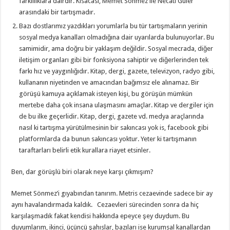
farklılıklara dairdir. Kısacası, Memet Sönmez ile Necati Güler
arasındaki bir tartışmadır.
Bazı dostlarımız yazdıkları yorumlarla bu tür tartışmaların yerinin
sosyal medya kanalları olmadığına dair uyarılarda bulunuyorlar. Bu
samimidir, ama doğru bir yaklaşım değildir. Sosyal mecrada, diğer
iletişim organları gibi bir fonksiyona sahiptir ve diğerlerinden tek
farkı hız ve yaygınlığıdır. Kitap, dergi, gazete, televizyon, radyo gibi,
kullananın niyetinden ve amacından bağımsız ele alınamaz. Bir
görüşü kamuya açıklamak isteyen kişi, bu görüşün mümkün
mertebe daha çok insana ulaşmasını amaçlar. Kitap ve dergiler için
de bu ilke geçerlidir. Kitap, dergi, gazete vd. medya araçlarında
nasıl ki tartışma yürütülmesinin bir sakıncası yok is, facebook gibi
platformlarda da bunun sakıncası yoktur. Yeter ki tartışmanın
taraftarları belirli etik kurallara riayet etsinler.
Ben, dar görüşlü biri olarak neye karşı çıkmışım?
Memet Sönmez’i gıyabından tanırım. Metris cezaevinde sadece bir ay
aynı havalandırmada kaldık. Cezaevleri sürecinden sonra da hiç
karşılaşmadık fakat kendisi hakkında epeyce şey duydum. Bu
duyumlarım, ikinci, üçüncü şahıslar, bazıları ise kurumsal kanallardan