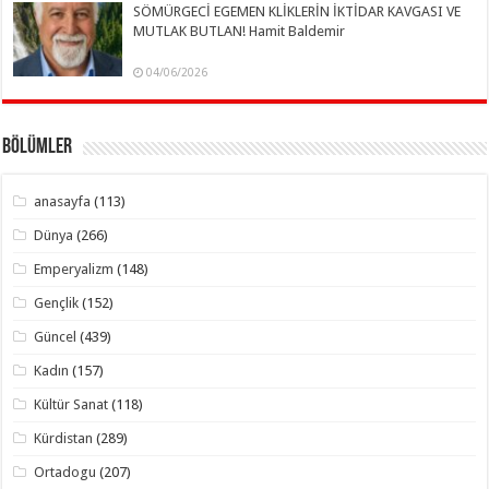
SÖMÜRGECİ EGEMEN KLİKLERİN İKTİDAR KAVGASI VE
MUTLAK BUTLAN! Hamit Baldemir
04/06/2026
Bölümler
anasayfa
(113)
Dünya
(266)
Emperyalizm
(148)
Gençlik
(152)
Güncel
(439)
Kadın
(157)
Kültür Sanat
(118)
Kürdistan
(289)
Ortadogu
(207)