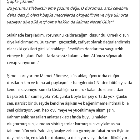
Şapka çıkarılır!
Bu yorumu silebilirsin ama çözüm değil. O durumda, artık cevabını
daha detaylı olarak başka mecralarda okuyabilirsin ve niye ulu orta
yazılıyor diye şikâyetçi olma hakkın da kalmaz Necati Güler’’
Sükûnetle karşıladım. Yorumunu kaldıracağımı düşündü. Örnek olsun
diye kaldırmadım. Bu tavrımı güçsüzlük, zafiyet olarak değerlendirmiş
olacak ki çok ileri gitti, küstahlaştı. Sevdiğim dostlarıma saygısızlık
etmeye başladı. Daha fazla sessiz kalamazdım. Affınıza sığınarak
cevap veriyorum.“
Şimdi soruyorum: Memet Sönmez, küstahlaştığımı iddia ettiğin
dostların kim ve bana ait paylaşımlar hangileridir? Neden bütün yazıda
kendini savunuyorsun da küstahlığıma maruz kalan dostlarına dair
başka tek bir cümle yok? Yok, çünkü böyle bir şey ortada yok. Çünkü
sen, narsist bir düzeyde kendine âşıksın ve beğenilmeme ihtimali bile
seni çıldırtıyor. Sen, hep övülmeye ve yüceltilmeye alışmışsın.
Kahramanlık masalları anlatarak etrafında büyülü haleler
oluşturmuşsun, kumdan sihirli şatolar kurmuşsun ve yıkılmasına
tahammülün yok. Yaldızlı şövalye zırhına girmişsin fakat zırhın öylesine
dayanıksız ki, en ufak bir dokunuşta deliniyor ve yaldızları dökülüyor.