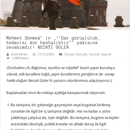
Mehmet Sönmez’ in ‚‘‘Dar görüşlülük,
tedavisi zor hastalıktır’’ yazısına
cevabımdır! NECATİ GÜLER
Ardil Miran
27/12/2020
Dünya
,
Gençlik
,
Güncel
,
Siyaset
1,089 Bakın
(Sonhaber.ch; Bağımsız, tarafsız ve objektif basın yayın kuruluşu
olarak, etik kurallara bağlı, yayın kurallarımız gereğince de cevap
hakkı doğan Necati Güler’in yazısını okurlarımıza ulaştırıyoruz.)
Başlamadan önce iki noktayı açıklığa kavuşturmak istiyorum.
Bu tartışma, bir geleneğin geçmişinin veya bugünün birikmiş
sorunları ile ilgili bir iç tartışma değildir. Her ne kadar o yöne
çekilmeye çalışılsa da, öyle değildir. Bu tartışma, bugüne ve kişiler
arasındaki ideolojik, politik konular ve ahlaki duruş ile ilgili