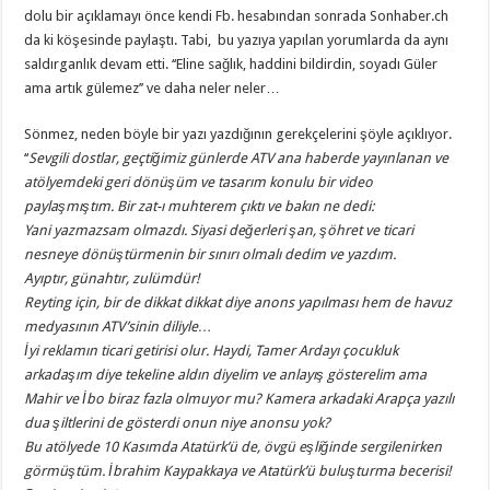
dolu bir açıklamayı önce kendi Fb. hesabından sonrada Sonhaber.ch
da ki köşesinde paylaştı. Tabi, bu yazıya yapılan yorumlarda da aynı
saldırganlık devam etti. ‘‘Eline sağlık, haddini bildirdin, soyadı Güler
ama artık gülemez’’ ve daha neler neler…
Sönmez, neden böyle bir yazı yazdığının gerekçelerini şöyle açıklıyor.
‘‘
Sevgili dostlar, geçtiğimiz günlerde ATV ana haberde yayınlanan ve
atölyemdeki geri dönüşüm ve tasarım konulu bir video
paylaşmıştım. Bir zat-ı muhterem çıktı ve bakın ne dedi:
Yani yazmazsam olmazdı. Siyasi değerleri şan, şöhret ve ticari
nesneye dönüştürmenin bir sınırı olmalı dedim ve yazdım.
Ayıptır, günahtır, zulümdür!
Reyting için, bir de dikkat dikkat diye anons yapılması hem de havuz
medyasının ATV’sinin diliyle…
İyi reklamın ticari getirisi olur. Haydi, Tamer Ardayı çocukluk
arkadaşım diye tekeline aldın diyelim ve anlayış gösterelim ama
Mahir ve İbo biraz fazla olmuyor mu? Kamera arkadaki Arapça yazılı
dua şiltlerini de gösterdi onun niye anonsu yok?
Bu atölyede 10 Kasımda Atatürk’ü de, övgü eşliğinde sergilenirken
görmüştüm. İbrahim Kaypakkaya ve Atatürk’ü buluşturma becerisi!