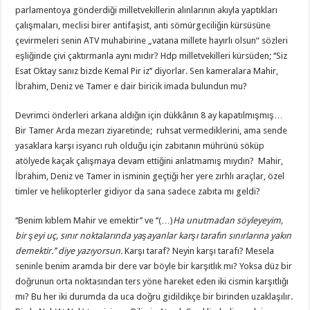
parlamentoya gönderdiği milletvekillerin alınlarının akıyla yaptıkları
çalışmaları, meclisi birer antifaşist, anti sömürgeciliğin kürsüsüne
çevirmeleri senin ATV muhabirine „vatana millete hayırlı olsun“ sözleri
eşliğinde çivi çaktırmanla aynı mıdır? Hdp milletvekilleri kürsüden; ‘‘Siz
Esat Oktay sanız bizde Kemal Pir iz’’ diyorlar. Sen kameralara Mahir,
İbrahim, Deniz ve Tamer e dair biricik imada bulundun mu?
Devrimci önderleri arkana aldığın için dükkânın 8 ay kapatılmışmış…
Bir Tamer Arda mezarı ziyaretinde; ruhsat vermediklerini, ama sende
yasaklara karşı isyancı ruh olduğu için zabıtanın mührünü söküp
atölyede kaçak çalışmaya devam ettiğini anlatmamış mıydın? Mahir,
İbrahim, Deniz ve Tamer in isminin geçtiği her yere zırhlı araçlar, özel
timler ve helikopterler gidiyor da sana sadece zabıta mı geldi?
‘‘Benim kıblem Mahir ve emektir’’ ve ‘‘(…)
Ha unutmadan söyleyeyim,
bir şeyi uç, sınır noktalarında yaşayanlar karşı tarafın sınırlarına yakın
demektir.’’ diye yazıyorsun.
Karşı taraf? Neyin karşı tarafı? Mesela
seninle benim aramda bir dere var böyle bir karşıtlık mı? Yoksa düz bir
doğrunun orta noktasından ters yöne hareket eden iki cismin karşıtlığı
mı? Bu her iki durumda da uca doğru gidildikçe bir birinden uzaklaşılır.