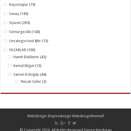
Röportajlar
(19)
Savaş
(145)
Siyaset
(265)
Sömürgecilik
(140)
Uncategorized @tr
(13)
YAZARLAR
(100)
Hamit Baldemir
(42)
Kemal Bilget
(13)
Samet Erdoğdu
(44)
Necati Güler
(2)
Webdesign:
Empiredesign Webdesign
themetf
© Copyright 2026, All Rights Reserved Denge Kürdistan