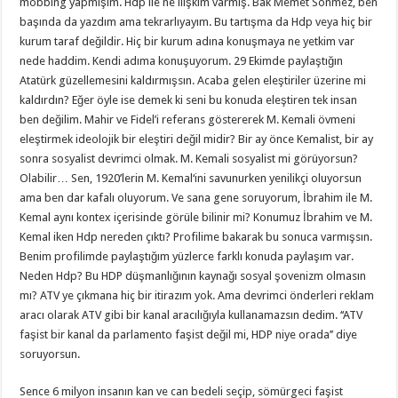
mobbing yapmışım. Hdp ile ne ilişkim varmış. Bak Memet Sönmez, ben
başında da yazdım ama tekrarlıyayım. Bu tartışma da Hdp veya hiç bir
kurum taraf değildir. Hiç bir kurum adına konuşmaya ne yetkim var
nede haddim. Kendi adıma konuşuyorum. 29 Ekimde paylaştığın
Atatürk güzellemesini kaldırmışsın. Acaba gelen eleştiriler üzerine mi
kaldırdın? Eğer öyle ise demek ki seni bu konuda eleştiren tek insan
ben değilim. Mahir ve Fidel’i referans göstererek M. Kemali övmeni
eleştirmek ideolojik bir eleştiri değil midir? Bir ay önce Kemalist, bir ay
sonra sosyalist devrimci olmak. M. Kemali sosyalist mi görüyorsun?
Olabilir… Sen, 1920’lerin M. Kemal‘ini savunurken yenilikçi oluyorsun
ama ben dar kafalı oluyorum. Ve sana gene soruyorum, İbrahim ile M.
Kemal aynı kontex içerisinde görüle bilinir mi? Konumuz İbrahim ve M.
Kemal iken Hdp nereden çıktı? Profilime bakarak bu sonuca varmışsın.
Benim profilimde paylaştığım yüzlerce farklı konuda paylaşım var.
Neden Hdp? Bu HDP düşmanlığının kaynağı sosyal şovenizm olmasın
mı? ATV ye çıkmana hiç bir itirazım yok. Ama devrimci önderleri reklam
aracı olarak ATV gibi bir kanal aracılığıyla kullanamazsın dedim. ‘‘ATV
faşist bir kanal da parlamento faşist değil mi, HDP niye orada’’ diye
soruyorsun.
Sence 6 milyon insanın kan ve can bedeli seçip, sömürgeci faşist