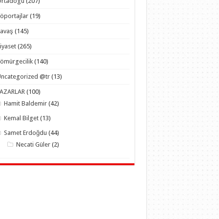
Ortadogu
(207)
öportajlar
(19)
Savaş
(145)
iyaset
(265)
ömürgecilik
(140)
ncategorized @tr
(13)
YAZARLAR
(100)
Hamit Baldemir
(42)
Kemal Bilget
(13)
Samet Erdoğdu
(44)
Necati Güler
(2)