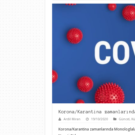
Korona/Karantina zamanlarınd
Ardil Miran
19/10/2020
Güncel
,
Kü
Korona/Karantina zamanlarında Monologlala