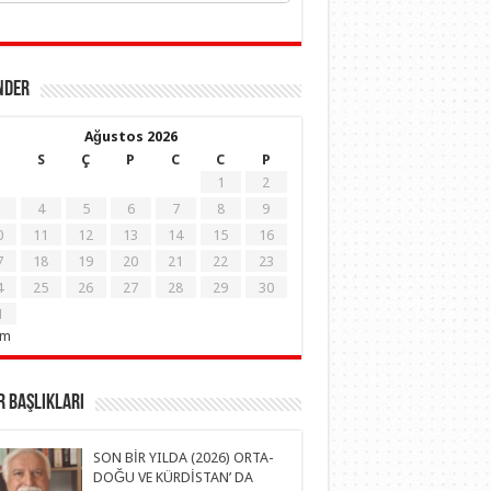
NDER
Ağustos 2026
S
Ç
P
C
C
P
1
2
4
5
6
7
8
9
0
11
12
13
14
15
16
7
18
19
20
21
22
23
4
25
26
27
28
29
30
1
em
 Başlıkları
SON BİR YILDA (2026) ORTA-
DOĞU VE KÜRDİSTAN’ DA