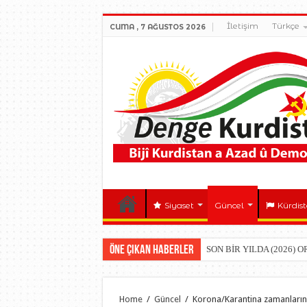
İletişim
Türkçe
CUMA , 7 AĞUSTOS 2026
Siyaset
Güncel
Kürdis
Öne çıkan Haberler
SON BİR YILDA (2026) 
Home
/
Güncel
/
Korona/Karantina zamanların