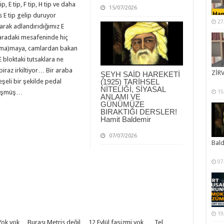
, E tip, F tip, H tip ve daha
15/07/2026
 E tip gelip duruyor
27
arak adlandırıdığımız E
aradaki mesafeninde hiç
ılma)maya, camlardan bakan
 bloktaki tutsaklara ne
iraz irkiltiyor… Bir araba
ZİRV
ŞEYH SAİD HAREKETİ
şeli bir şekilde pedal
(1925) TARİHSEL
NİTELİĞİ, SİYASAL
düşmüş…
15
ANLAMI VE
GÜNÜMÜZE
BIRAKTIĞI DERSLER!
Hamit Baldemir
07/07/2026
Bal
07
19
k yok… Burası Metris değil… 12 Eylül faşizmi yok… , Tel