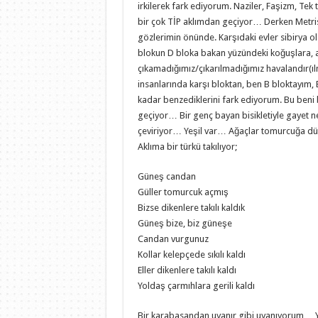
irkilerek fark ediyorum. Naziler, Faşizm, Tek tip
bir çok TİP aklımdan geçiyor… Derken Metris
gözlerimin önünde. Karşıdaki evler sibirya ol
blokun D bloka bakan yüzündeki koğuşlara, 
çıkamadığımız/çıkarılmadığımız havalandır(
insanlarında karşı bloktan, ben B bloktayım, E
kadar benzediklerini fark ediyorum. Bu beni b
geçiyor… Bir genç bayan bisikletiyle gayet ne
çeviriyor… Yeşil var… Ağaçlar tomurcuğa 
Aklıma bir türkü takılıyor;
Güneş candan
Güller tomurcuk açmış
Bizse dikenlere takılı kaldık
Güneş bize, biz güneşe
Candan vurgunuz
Kollar kelepçede sıkılı kaldı
Eller dikenlere takılı kaldı
Yoldaş çarmıhlara gerili kaldı
Bir karabasandan uyanır gibi uyanıyorum… Yo