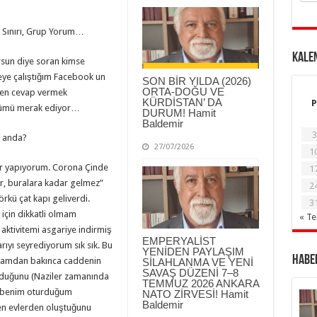
n Sınırı, Grup Yorum…
KALE
sun diye soran kimse
eye çalıştığım Facebook un
SON BİR YILDA (2026)
ORTA-DOĞU VE
en cevap vermek
KÜRDİSTAN’ DA
P
ğümü merak ediyor…
DURUM! Hamit
Baldemir
3
 anda?
27/07/2026
1
dır yapıyorum. Corona Çinde
1
ır, buralara kadar gelmez”
2
kü çat kapı geliverdi.
3
için dikkatli olmam
« T
 aktivitemi asgariye indirmiş
EMPERYALİST
yı seyrediyorum sık sık. Bu
YENİDEN PAYLAŞIM
Haber
Camdan bakınca caddenin
SİLAHLANMA VE YENİ
SAVAŞ DÜZENİ 7–8
 olduğunu (Naziler zamanında
TEMMUZ 2026 ANKARA
r), benim oturduğum
NATO ZİRVESİ! Hamit
Baldemir
en evlerden oluştuğunu