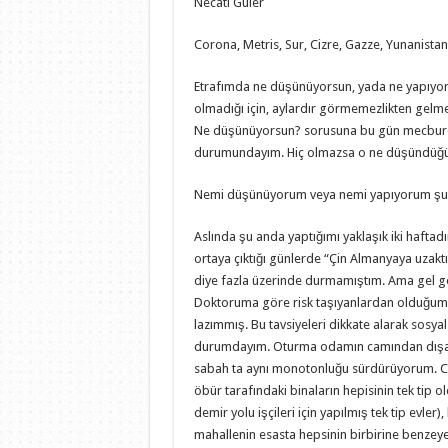
Necati Güler
Corona, Metris, Sur, Cizre, Gazze, Yunanista
Etrafımda ne düşünüyorsun, yada ne yapıyor
olmadığı için, aylardır görmemezlikten gelm
Ne düşünüyorsun? sorusuna bu gün mecbur
durumundayım. Hiç olmazsa o ne düşündü
Nemi düşünüyorum veya nemi yapıyorum şu
Aslında şu anda yaptığımı yaklaşık iki hafta
ortaya çıktığı günlerde “Çin Almanyaya uzakt
diye fazla üzerinde durmamıştım. Ama gel gör
Doktoruma göre risk taşıyanlardan olduğum 
lazımmış. Bu tavsiyeleri dikkate alarak sosyal
durumdayım. Oturma odamın camından dışarı
sabah ta aynı monotonluğu sürdürüyorum. 
öbür tarafındaki binaların hepisinin tek tip
demir yolu işçileri için yapılmış tek tip evle
mahallenin esasta hepsinin birbirine benzey