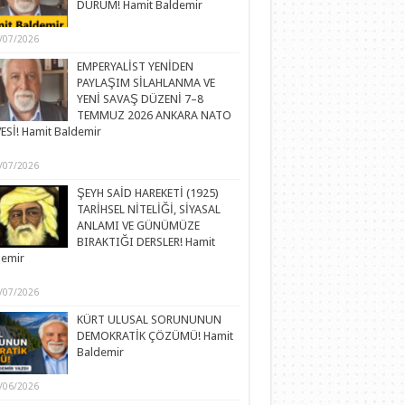
DURUM! Hamit Baldemir
/07/2026
EMPERYALİST YENİDEN
PAYLAŞIM SİLAHLANMA VE
YENİ SAVAŞ DÜZENİ 7–8
TEMMUZ 2026 ANKARA NATO
ESİ! Hamit Baldemir
/07/2026
ŞEYH SAİD HAREKETİ (1925)
TARİHSEL NİTELİĞİ, SİYASAL
ANLAMI VE GÜNÜMÜZE
BIRAKTIĞI DERSLER! Hamit
demir
/07/2026
KÜRT ULUSAL SORUNUNUN
DEMOKRATİK ÇÖZÜMÜ! Hamit
Baldemir
/06/2026