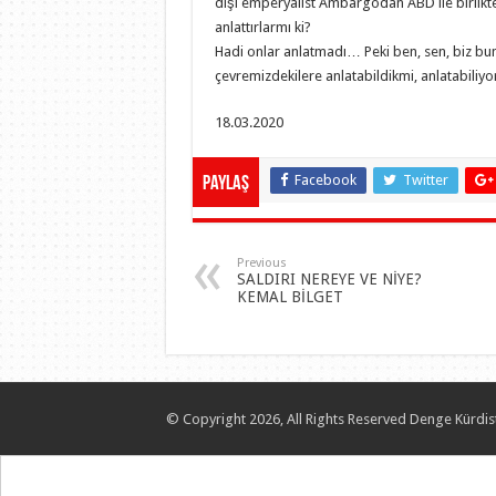
dışı emperyalist Ambargodan ABD ile birlikte
anlattırlarmı ki?
Hadi onlar anlatmadı… Peki ben, sen, biz b
çevremizdekilere anlatabildikmi, anlatabiliy
18.03.2020
Facebook
Twitter
Paylaş
Previous
SALDIRI NEREYE VE NİYE?
KEMAL BİLGET
© Copyright 2026, All Rights Reserved Denge Kürdis