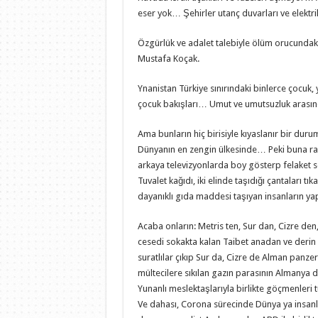
eser yok… Şehirler utanç duvarları ve elektri
Özgürlük ve adalet talebiyle ölüm orucundak
Mustafa Koçak.
Ynanistan Türkiye sınırındaki binlerce çocuk, 
çocuk bakışları… Umut ve umutsuzluk arasın
Ama bunların hiç birisiyle kıyaslanır bir d
Dünyanın en zengin ülkesinde… Peki buna ra
arkaya televizyonlarda boy gösterp felaket s
Tuvalet kağıdı, iki elinde taşıdığı çantaları 
dayanıklı gıda maddesi taşıyan insanların yap
Acaba onların: Metris ten, Sur dan, Cizre de
cesedi sokakta kalan Taibet anadan ve deri
suratlılar çıkıp Sur da, Cizre de Alman panzerl
mültecilere sıkılan gazın parasının Almanya da
Yunanlı meslektaşlarıyla birlikte göçmenleri tut
Ve dahası, Corona sürecinde Dünya ya insanlık