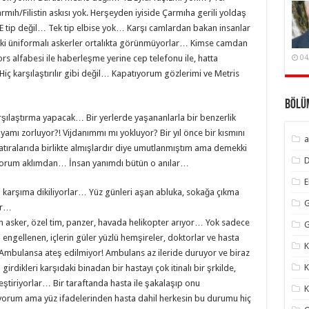
rmıh/Filistin askısı yok. Herşeyden iyiside Çarmıha gerili yoldaş
E tip değil… Tek tip elbise yok… Karşı camlardan bakan insanlar
Haki üniformalı askerler ortalıkta görünmüyorlar… Kimse camdan
 alfabesi ile haberleşme yerine cep telefonu ile, hatta
04
iç karşılaştırılır gibi değil… Kapatıyorum gözlerimi ve Metris
Bölü
rşılaştırma yapacak… Bir yerlerde yaşananlarla bir benzerlik
mı zorluyor?! Vijdanımmı mı yokluyor? Bir yıl önce bir kısmını
a
tıralarıda birlikte almışlardır diye umutlanmıştım ama demekki
iyorum aklımdan… İnsan yanımdı bütün o anılar…
bi karşıma dikiliyorlar… Yüz günleri aşan abluka, sokağa çıkma
G
er…
n asker, özel tim, panzer, havada helikopter arıyor… Yok sadece
G
 engellenen, içlerin güler yüzlü hemşireler, doktorlar ve hasta
K
Ambulansa ateş edilmiyor! Ambulans az ileride duruyor ve biraz
K
 girdikleri karşıdaki binadan bir hastayı çok itinalı bir şrkilde,
eştiriyorlar… Bir taraftanda hasta ile şakalaşıp onu
K
yorum ama yüz ifadelerinden hasta dahil herkesin bu durumu hiç