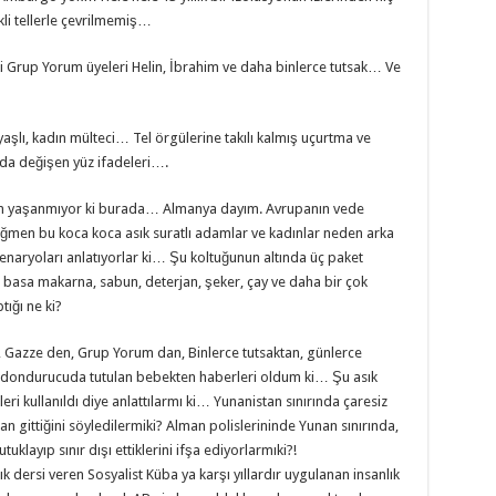
kli tellerle çevrilmemiş…
i Grup Yorum üyeleri Helin, İbrahim ve daha binlerce tutsak… Ve
yaşlı, kadın mülteci… Tel örgülerine takılı kalmış uçurtma ve
da değişen yüz ifadeleri….
urum yaşanmıyor ki burada… Almanya dayım. Avrupanın vede
ğmen bu koca koca asık suratlı adamlar ve kadınlar neden arka
enaryoları anlatıyorlar ki… Şu koltuğunun altında üç paket
tıka basa makarna, sabun, deterjan, şeker, çay ve daha bir çok
tığı ne ki?
n, Gazze den, Grup Yorum dan, Binlerce tutsaktan, günlerce
n dondurucuda tutulan bebekten haberleri oldum ki… Şu asık
eri kullanıldı diye anlattılarmı ki… Yunanistan sınırında çaresiz
n gittiğini söyledilermiki? Alman polislerininde Yunan sınırında,
uklayıp sınır dışı ettiklerini ifşa ediyorlarmıki?!
 dersi veren Sosyalist Küba ya karşı yıllardır uygulanan insanlık