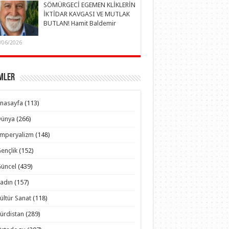
SÖMÜRGECİ EGEMEN KLİKLERİN
İKTİDAR KAVGASI VE MUTLAK
BUTLAN! Hamit Baldemir
/06/2026
mler
nasayfa
(113)
Dünya
(266)
Emperyalizm
(148)
ençlik
(152)
üncel
(439)
adın
(157)
ültür Sanat
(118)
ürdistan
(289)