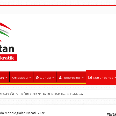
tan
Ortadogu
Dünya
Röportajlar
Kültür Sanat
ORTA-DOĞU VE KÜRDİSTAN’ DA DURUM! Hamit Baldemir
da Monologlalar! Necati Güler
YAZA