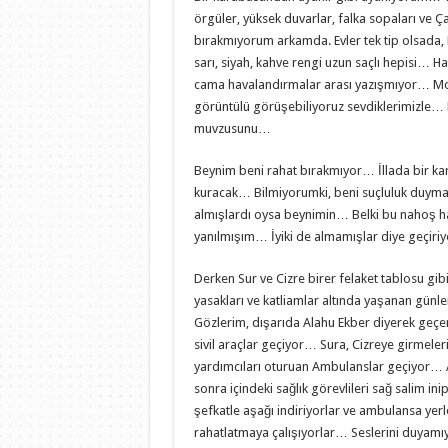
örgüler, yüksek duvarlar, falka sopaları ve Ça
bırakmıyorum arkamda. Evler tek tip olsada, 
sarı, siyah, kahve rengi uzun saçlı hepisi… 
cama havalandırmalar arası yazışmıyor… Mors
görüntülü görüşebiliyoruz sevdiklerimizle… H
muvzusunu…
Beynim beni rahat bırakmıyor… İllada bir ka
kuracak… Bilmiyorumki, beni suçluluk duymaya
almışlardı oysa beynimin… Belki bu nahoş ha
yanılmışım… İyiki de almamışlar diye geçir
Derken Sur ve Cizre birer felaket tablosu gi
yasakları ve katliamlar altında yaşanan günl
Gözlerim, dışarıda Alahu Ekber diyerek geçe
sivil araçlar geçiyor… Sura, Cizreye girmeleri
yardımcıları oturuan Ambulanslar geçiyor… 
sonra içindeki sağlık görevlileri sağ salim inip
şefkatle aşağı indiriyorlar ve ambulansa yerl
rahatlatmaya çalışıyorlar… Seslerini duyamı