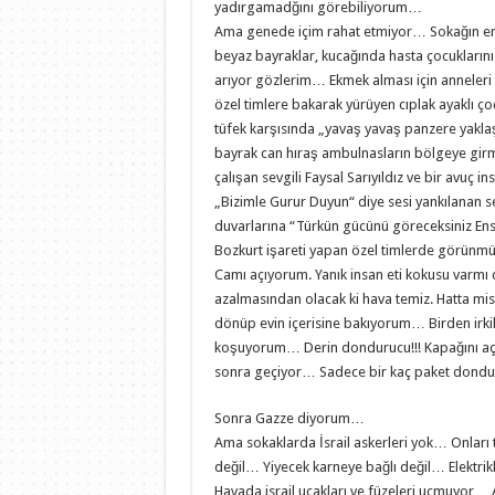
yadırgamadğını görebiliyorum…
Ama genede içim rahat etmiyor… Sokağın en k
beyaz bayraklar, kucağında hasta çocuklarını 
arıyor gözlerim… Ekmek alması için anneleri t
özel timlere bakarak yürüyen cıplak ayaklı ço
tüfek karşısında „yavaş yavaş panzere yaklaş
bayrak can hıraş ambulnasların bölgeye girme
çalışan sevgili Faysal Sarıyıldız ve bir avuç
„Bizimle Gurur Duyun“ diye sesi yankılanan 
duvarlarına “Türkün gücünü göreceksiniz En
Bozkurt işareti yapan özel timlerde görünm
Camı açıyorum. Yanık insan eti kokusu varmı 
azalmasından olacak ki hava temiz. Hatta mis
dönüp evin içerisine bakıyorum… Birden irk
koşuyorum… Derin dondurucu!!! Kapağını a
sonra geçiyor… Sadece bir kaç paket don
Sonra Gazze diyorum…
Ama sokaklarda İsrail askerleri yok… Onları 
değil… Yiyecek karneye bağlı değil… Elektrik
Havada israil uçakları ve füzeleri uçmuyor… 