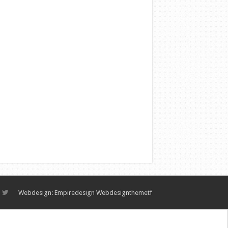
Webdesign:
Empiredesign Webdesign
themetf