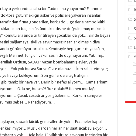
uytu yerlerinde acaba bir Taibet ana yatıyormu? Ellerinde
R
doktora götürmek için asker ve polislere yalvaran insanları
arafından fırına gönderilen, korku dolu gözlerle rambo kılıklı
cuklar, elleri başının üstünde kendisine doğrultulmuş makineli
S
“ komutu arasında tir tir titreyen çocuklar da yok… Elinde beyaz
S
sini sağlamaya, sivil ve savunmasız insanlar ölmesin diye
U
 insanda görünmüyor ortalıkta. Kendisiyle hep gurur duyacağım,
sevgili Mehmet Tunç un vakur sesinide duymuyorum. Yakılmış,
serullah Ordusu, SADAT“ yazan bombalanmış evler, yada
üyor… Yok yok burası Sur ve Cizre olamaz… İçim rahat etmiyor;
diye havayı kokluyorum. Son günlerde araç trafiğinin
 gibi temiz bir hava var. Derin bir nefes alıyorm… Cama arkamı
iliyorum… Oda ne, bu ses?! Buz dolabı!!! Hemen mutfağa
çıyorum… Çocuk cesedi arıyor gözlerim… Korkum saniyeler
durulmuş sebze… Rahatlıyorum…
taşlayan, sapanlı kücük generaller de yok… Eczaneler kapalı
ler kesilmiyor… Musluklardan her an her saat sıcak su akıyor…
Ambargo yok… Hele hele 13 yıllık bir izolasyonun izlerinden hiç