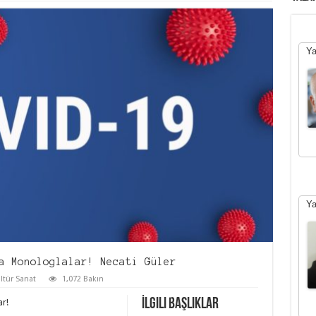
Ya
Ya
a Monologlalar! Necati Güler
ltür Sanat
1,072 Bakın
İlgili Başlıklar
r!