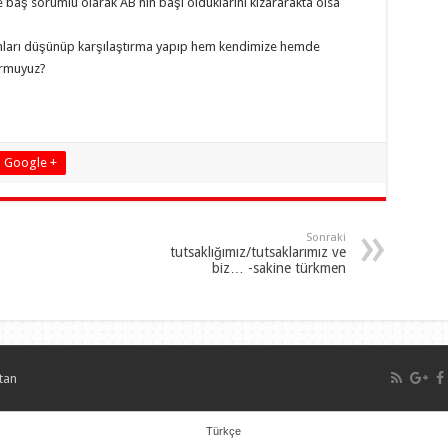
 baş sorumlu olarak AB nin başı olduklarını kızararakta olsa
unları düşünüp karşılaştırma yapıp hem kendimize hemde
ormuyuz?
Google +
Sonraki
tutsaklığımız/tutsaklarımız ve
biz… -sakine türkmen
tan
Türkçe