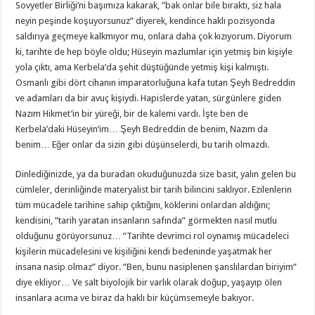
Sovyetler Birliği’ni başımıza kakarak, ”bak onlar bile bıraktı, siz hala
neyin peşinde koşuyorsunuz” diyerek, kendince haklı pozisyonda
saldırıya geçmeye kalkmıyor mu, onlara daha çok kızıyorum. Diyorum
ki, tarihte de hep böyle oldu; Hüseyin mazlumlar için yetmiş bin kişiyle
yola çıktı, ama Kerbela’da şehit düştüğünde yetmiş kişi kalmıştı.
Osmanlı gibi dört cihanın imparatorluğuna kafa tutan Şeyh Bedreddin
ve adamları da bir avuç kişiydi. Hapislerde yatan, sürgünlere giden
Nazım Hikmet’in bir yüreği, bir de kalemi vardı. İşte ben de
Kerbela’daki Hüseyin’im… Şeyh Bedreddin de benim, Nazım da
benim… Eğer onlar da sizin gibi düşünselerdi, bu tarih olmazdı.
Dinlediğinizde, ya da buradan okuduğunuzda size basit, yalın gelen bu
cümleler, derinliğinde materyalist bir tarih bilincini saklıyor. Ezilenlerin
tüm mücadele tarihine sahip çıktığını, köklerini onlardan aldığını;
kendisini, ”tarih yaratan insanların safında” görmekten nasıl mutlu
olduğunu görüyorsunuz… ”Tarihte devrimci rol oynamış mücadeleci
kişilerin mücadelesini ve kişiliğini kendi bedeninde yaşatmak her
insana nasip olmaz” diyor. ”Ben, bunu nasiplenen şanslılardan biriyim”
diye ekliyor… Ve salt biyolojik bir varlık olarak doğup, yaşayıp ölen
insanlara acıma ve biraz da haklı bir küçümsemeyle bakıyor.