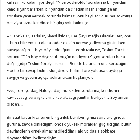
kafasını kurcalamıyor değil. ”Niye böyle oldu” sorularına bir yandan
kendisi yanıt ararken, bir yandan da sıradan insanlardan gelen
sorulara yanıt vermek zorunda kalması, onu hayli zor duruma sokmuşa
benziyor. Ama kendince bir çıkış yolu bulmuş:
– ”Fabrikalar, Tarlalar, Siyasi İktidar, Her Şey Emeğin Olacak!” Ben, onu
– bunu bilmem. Bu olana kadar da kim nereye gidiyorsa gitsin, ben
savaşacağım… Niye böyle olduğunun teorik izahı ise, Teslim Töre’nin
sorunu. ”Dün böyle diyorduk, bugün ne diyoruz” gibi soruları bana
değil, gidip Teslim Töre’ye sorun… Ben de bulursam ona soracağım.
Elbet o bir cevap bulmuştur, diyor. Teslim Töre yoldaşa duyduğu
sevgiyi ve güveni açıkça belirtmekten hoşlanıyor.
Evet, Töre yoldaş, Halo yoldaşımız sizden sorularına, kendisinin
kavrayacağı ve başkalarına kavratacağı yanıtlar bekliyor… Söylemesi
bizden…
Bir saat kadar kısa süren bir günlük beraberliğimiz sona erdiğinde,
gururla, zevkle dinlediğim, ondaki yüksek moralden güç aldığım, bütün
devrimcilerin örnek almasını dilediğim Halo yoldaşla sohbete
doyamadığımı belirtmeliyim.