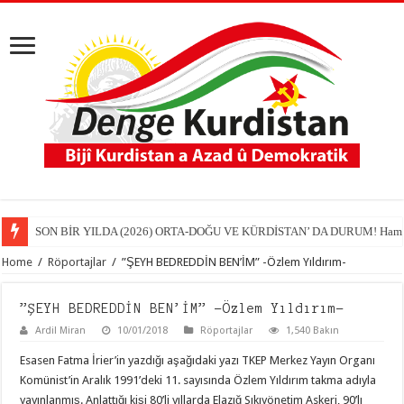
SON BİR YILDA (2026) ORTA-DOĞU VE KÜRDİSTAN’ DA DURUM! Hamit
Home
/
Röportajlar
/
”ŞEYH BEDREDDİN BEN’İM” -Özlem Yıldırım-
”ŞEYH BEDREDDİN BEN’İM” -Özlem Yıldırım-
Ardil Miran
10/01/2018
Röportajlar
1,540 Bakın
Esasen Fatma İrier’in yazdığı aşağıdaki yazı TKEP Merkez Yayın Organı
Komünist’in Aralık 1991’deki 11. sayısında Özlem Yıldırım takma adıyla
yayınlanmış. Anlattığı kişi 80’li yıllarda Elazığ Sıkıyönetim Askeri, 90’lı