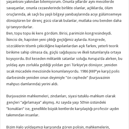
yaşantısını yakından bilemiyorum. Onunla yıllardır aynı mevzilerde
savaşanlar, onunla cezaevlerinde birlikte olanlar, açlıklarda, ölüm
oruçlarında, ak saçlı bu yaşlı bilgeyi yanıbaşlarında acıyı gülümsemeye
dönüştüren bir direnç gücü olarak bulanlar, mutlaka onu benden daha
iyi tanıyordurlar.
Ben, topu topu iki kere gördüm. Birisi, parimizin kongresindeydi.
İkincisi de, hapisten yeni çıktığı geçtiğimiz aylarda. Kongrede,
sözcüklerin tılsımlı çekiciliğine kapılanlardan açık farkını, yeterli teorik
birikime sahip olmasa da, güçlü sağduyusu ve ilkeli tutumlarıyla ortaya
koyuyordu. Bol keseden militanlık satanlar soluğu Avrupa’da alırken, bu
yoldaş aynı zorlukla geldiği yoldan geri Türkiye’ye dönüyor, yeniden
sıcak mücadele mevzisinde konumlanıyordu. 1986 [KKP’ye karşı] polis
darbesinde yeniden onun deyimiyle ”ön cephede” (burjuvazinin
mahpus damlarında) yerini aldı.
Burjuvazinin mahkemeleri, zindanları, siyasi tutuklu-mahkum olarak
gençleri ”ağırlamaya” alışmış. Az sayıda yaşı 50’nin üstündeki
”konukları” ise, genellikle büyük kentlerde karşılaştığı profesör-aydın
takımından insanlar.
Bizim Halo yoldaşımızı karşısında gören polisin, mahkemelerin,