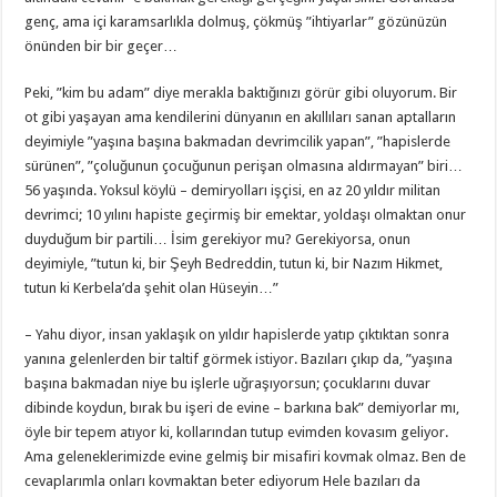
genç, ama içi karamsarlıkla dolmuş, çökmüş ”ihtiyarlar” gözünüzün
önünden bir bir geçer…
Peki, ”kim bu adam” diye merakla baktığınızı görür gibi oluyorum. Bir
ot gibi yaşayan ama kendilerini dünyanın en akıllıları sanan aptalların
deyimiyle ”yaşına başına bakmadan devrimcilik yapan”, ”hapislerde
sürünen”, ”çoluğunun çocuğunun perişan olmasına aldırmayan” biri…
56 yaşında. Yoksul köylü – demiryolları işçisi, en az 20 yıldır militan
devrimci; 10 yılını hapiste geçirmiş bir emektar, yoldaşı olmaktan onur
duyduğum bir partili… İsim gerekiyor mu? Gerekiyorsa, onun
deyimiyle, ”tutun ki, bir Şeyh Bedreddin, tutun ki, bir Nazım Hikmet,
tutun ki Kerbela’da şehit olan Hüseyin…”
– Yahu diyor, insan yaklaşık on yıldır hapislerde yatıp çıktıktan sonra
yanına gelenlerden bir taltif görmek istiyor. Bazıları çıkıp da, ”yaşına
başına bakmadan niye bu işlerle uğraşıyorsun; çocuklarını duvar
dibinde koydun, bırak bu işeri de evine – barkına bak” demiyorlar mı,
öyle bir tepem atıyor ki, kollarından tutup evimden kovasım geliyor.
Ama geleneklerimizde evine gelmiş bir misafiri kovmak olmaz. Ben de
cevaplarımla onları kovmaktan beter ediyorum Hele bazıları da