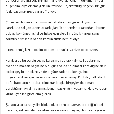
bu ”şeref”e daha çok TKP’liler nail oluyordu, onların durumuna nasıl
düşerdim! diye eklemeyi de unutmuyor… Şerefsizliği seçerek bir gün
fazla yaşamak neye yarardı? diyor.
Çocukları da devrimci olmuş ve babalarından gurur duyuyorlar.
Fabrikada çalışan kızının arkadaşları ilk dönemler arkasından, ”bunun
babası komünistmiş” diye fiskos etmişler. Bir gün, iki tanesi gelip
sormuş, ”Kız senin baban komünistmiş hemi?” diye.
– Hee, demiş kızı… benim babam komünist, ya sizin babanız ne?
Her ikisi de bu sorulu cevap karşısında apışıp kalmış. Babalarının,
”baba” olmaktan başka ne olduğuna ya da ne olması gerektiğine dair
hiç bir şey bilmedikleri ve de o güne kadar bu konuyu hiç
düşünmedikleri için her ikisi de cevap verememiş. Kimbilir, belki de ilk
defa, babalarının ”baba” olmaktan başka birşeyler de olması
gerektiğinin ayırdına varmış, bunun şaşkınlığını yaşamış, Halo yoldaşın
kızına içten içe gıpta etmişlerdir…
Şu son yıllarda sosyalist blokta olup bitenler, Sovyetler Birliği’nideki
dağılma, eskiye özlem ve abuk-sabuk yeni görüşler, Halo yoldaşımızın