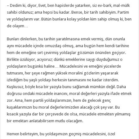
– Dedim ki, diyor, Evet, ben hapislerde yatarken, siz ev-bark, mal-mülk
sahibi oldunuz; ama hepsi bu kadar. Bense, bir tarih sahibiyim. Partim
ve yoldaşlarım var. Bütün bunlara kolay yoldan kim sahip olmuş ki, ben
de olayım…
Bunları dinlerken, bu tarihin yaratılmasına emek vermiş, dün onunla
aynı mücadele içinde omuzdaş olmuş, ama bugün hem kendi tarihine
hem de emeğine sırt çevirmiş yoldaşlar gözümün önünden geçiyor.
Birlikte üzülüyor, acıyoruz; dünkü emeklerine saygı duyduğumuz o
yoldaşların bugünkü haline… Mücadelesini ve emeğini yücelerde
tutmasını, her şeye rağmen yüksek moralini gözlerim yaşararak
izlediğim bu yaşlı yoldaşı herkesin tanımasını ne kadar isterdim.
Kuşkusuz, böyle kısa bir yazıyla bunu sağlamak mümkün değil. Daha
doğrusu ondaki mücadele inancını, moral değerleri yazıyla ifade etmek
zor. Ama, hem partili yoldaşlarımızın, hem de gelecek genç
kuşaklarımızın bu moral değerlerimizden alacağı çok şey var. Bu
kısacık yazıyla dar bir çerçevede de olsa, mücadele etmekten yılmamış
bir emektarı anlatabilirsem mutlu olacağım.
Hemen belirteyim, bu yoldaşımızın geçmiş mücadelesini, özel