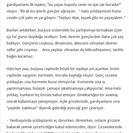
gardiyanların ilk tepkisi, ”bu yaşın-başınla senin ne işin var burada?”
oluyor. ”Bırak bu işlerle gençler uğraşsın…” Halo yoldaşımızın buna
cevabı çok yalın ve yargılayıcı: ”Yaşlıyız diye, eşşek gibi mi yaşayalım!..”
Bunları anlatırken, burjuva sistemdeki bu şartlanmayı kırmaktan içten
içe bir gurur duyduğu seziliyor. Evet, devrim gençlerden daha çok şey
bekliyor. Gençlerin coşkusu, dinamizmi, aktivizmi olmadan devrim
seller gibi coşmaz… Ama yaşlılar olmadan da kitleselleşemez, tarihle
bağını kuramaz.
Halo’nun yaşı, burjuva cephede böyle bir tepkiye yol açarken, bizim
cephede saygının, hürmetin, moralin kaynağı oluyor. Genç cezaevi
yoldaşları ona hürmette kusur etmiyorlar. Komünde ona iş
yaptırmamaya, bulaşık, çamaşır yıkatmamaya çalışıyorlar. Ama Halo
yoldaş, bunların hiç birisini kabul etmiyor. Emektarlığını bir avantaj
olarak kullanmaya yanaşmıyor. Açlık grevlerinde, gardiyanların ona
”yaşlıdır, katılmaz” diyerek getirdiği yiyeceği geri çeviriyor.
– Yanıbaşımda yoldaşlarım aç dururken, direnirken, onların gözüne
bakarak yemek şerefsizliğini kabul edemezdim, diyor. Cezaevlerinde