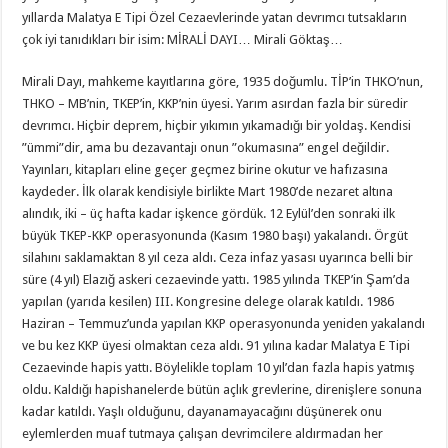
yıllarda Malatya E Tipi Özel Cezaevlerinde yatan devrımcı tutsakların
çok iyi tanıdıkları bir isim: MİRALİ DAYI… Mirali Göktaş…
Mirali Dayı, mahkeme kayıtlarına göre, 1935 doğumlu. TİP’in THKO’nun,
THKO – MB’nin, TKEP’in, KKP’nin üyesi. Yarım asırdan fazla bir süredir
devrımcı. Hiçbir deprem, hiçbir yıkımın yıkamadığı bir yoldaş. Kendisi
”ümmi”dir, ama bu dezavantajı onun ”okumasına” engel değildir.
Yayınları, kitapları eline geçer geçmez birine okutur ve hafızasına
kaydeder. İlk olarak kendisiyle birlikte Mart 1980’de nezaret altına
alındık, iki – üç hafta kadar işkence gördük. 12 Eylül’den sonraki ilk
büyük TKEP-KKP operasyonunda (Kasım 1980 başı) yakalandı. Örgüt
silahını saklamaktan 8 yıl ceza aldı. Ceza infaz yasası uyarınca belli bir
süre (4 yıl) Elazığ askeri cezaevinde yattı. 1985 yılında TKEP’in Şam’da
yapılan (yarıda kesilen) III. Kongresine delege olarak katıldı. 1986
Haziran – Temmuz’unda yapılan KKP operasyonunda yeniden yakalandı
ve bu kez KKP üyesi olmaktan ceza aldı. 91 yılına kadar Malatya E Tipi
Cezaevinde hapis yattı. Böylelikle toplam 10 yıl’dan fazla hapis yatmış
oldu. Kaldığı hapishanelerde bütün açlık grevlerine, direnişlere sonuna
kadar katıldı. Yaşlı olduğunu, dayanamayacağını düşünerek onu
eylemlerden muaf tutmaya çalışan devrimcilere aldırmadan her