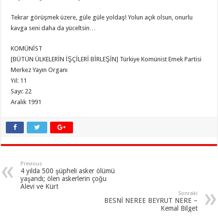
Tekrar görüşmek üzere, güle güle yoldaş! Yolun açık olsun, onurlu
kavga seni daha da yüceltsin…
KOMÜNİST
[BÜTÜN ÜLKELERİN İŞÇİLERİ BİRLEŞİN] Türkiye Komünist Emek Partisi
Merkez Yayın Organı
Yıl: 11
Sayı: 22
Aralık 1991
Previous
4 yılda 500 şüpheli asker ölümü
yaşandı; ölen askerlerin çoğu
Alevi ve Kürt
Sonraki
BESNİ NEREE BEYRUT NERE –
Kemal Bilget