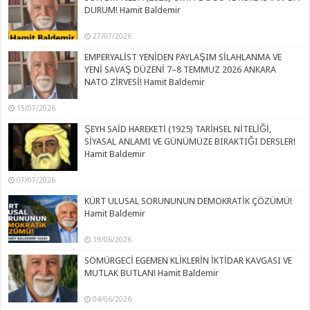
DURUM! Hamit Baldemir
27/07/2026
EMPERYALİST YENİDEN PAYLAŞIM SİLAHLANMA VE
YENİ SAVAŞ DÜZENİ 7–8 TEMMUZ 2026 ANKARA
NATO ZİRVESİ! Hamit Baldemir
15/07/2026
ŞEYH SAİD HAREKETİ (1925) TARİHSEL NİTELİĞİ,
SİYASAL ANLAMI VE GÜNÜMÜZE BIRAKTIĞI DERSLER!
Hamit Baldemir
07/07/2026
KÜRT ULUSAL SORUNUNUN DEMOKRATİK ÇÖZÜMÜ!
Hamit Baldemir
19/06/2026
SÖMÜRGECİ EGEMEN KLİKLERİN İKTİDAR KAVGASI VE
MUTLAK BUTLAN! Hamit Baldemir
04/06/2026