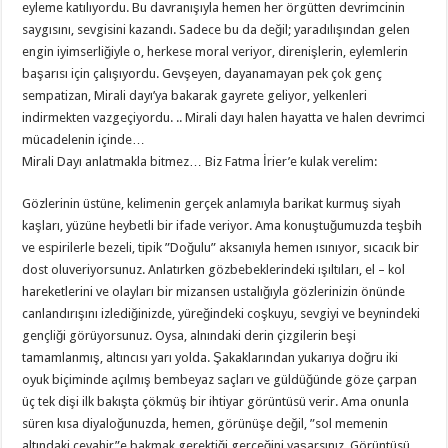
eyleme katılıyordu. Bu davranışıyla hemen her örgütten devrimcinin
saygısını, sevgisini kazandı. Sadece bu da değil; yaradılışından gelen
engin iyimserliğiyle o, herkese moral veriyor, direnişlerin, eylemlerin
başarısı için çalışıyordu. Gevşeyen, dayanamayan pek çok genç
sempatizan, Mirali dayı’ya bakarak gayrete geliyor, yelkenleri
indirmekten vazgeçiyordu. .. Mirali dayı halen hayatta ve halen devrimci
mücadelenin içinde…
Mirali Dayı anlatmakla bitmez… Biz Fatma İrier’e kulak verelim:
Gözlerinin üstüne, kelimenin gerçek anlamıyla barikat kurmuş siyah
kaşları, yüzüne heybetli bir ifade veriyor. Ama konuştuğumuzda teşbih
ve espirilerle bezeli, tipik ”Doğulu” aksanıyla hemen ısınıyor, sıcacık bir
dost oluveriyorsunuz. Anlatırken gözbebeklerindeki ışıltıları, el – kol
hareketlerini ve olayları bir mizansen ustalığıyla gözlerinizin önünde
canlandırışını izlediğinizde, yüreğindeki coşkuyu, sevgiyi ve beynindeki
gençliği görüyorsunuz. Oysa, alnındaki derin çizgilerin beşi
tamamlanmış, altıncısı yarı yolda. Şakaklarından yukarıya doğru iki
oyuk biçiminde açılmış bembeyaz saçları ve güldüğünde göze çarpan
üç tek dişi ilk bakışta çökmüş bir ihtiyar görüntüsü verir. Ama onunla
süren kısa diyaloğunuzda, hemen, görünüşe değil, ”sol memenin
altındaki cevahir”e bakmak gerektiği gerçeğini yaşarsınız. Görüntüsü