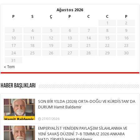
Ağustos 2026
P
S
Ç
P
C
C
P
1
2
3
4
5
6
7
8
9
10
11
12
13
14
15
16
17
18
19
20
21
22
23
24
25
26
27
28
29
30
31
« Tem
Haber Başlıkları
SON BİR YILDA (2026) ORTA-DOĞU VE KÜRDİSTAN’ DA
DURUM! Hamit Baldemir
27/07/2026
EMPERYALİST YENİDEN PAYLAŞIM SİLAHLANMA VE
YENİ SAVAŞ DÜZENİ 7–8 TEMMUZ 2026 ANKARA
NATO ZİRVESİ! Hamit Baldemir