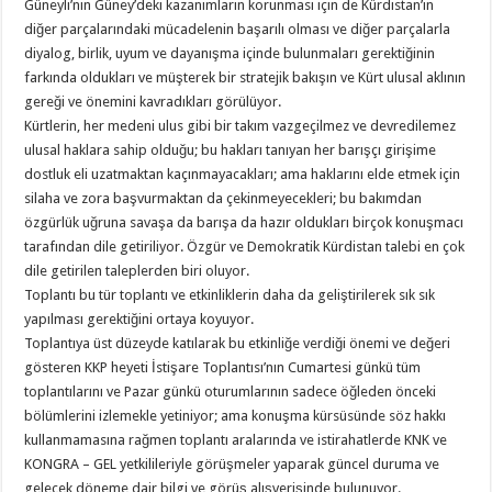
Güneyli’nin Güney’deki kazanımların korunması için de Kürdistan’ın
diğer parçalarındaki mücadelenin başarılı olması ve diğer parçalarla
diyalog, birlik, uyum ve dayanışma içinde bulunmaları gerektiğinin
farkında oldukları ve müşterek bir stratejik bakışın ve Kürt ulusal aklının
gereği ve önemini kavradıkları görülüyor.
Kürtlerin, her medeni ulus gibi bir takım vazgeçilmez ve devredilemez
ulusal haklara sahip olduğu; bu hakları tanıyan her barışçı girişime
dostluk eli uzatmaktan kaçınmayacakları; ama haklarını elde etmek için
silaha ve zora başvurmaktan da çekinmeyecekleri; bu bakımdan
özgürlük uğruna savaşa da barışa da hazır oldukları birçok konuşmacı
tarafından dile getiriliyor. Özgür ve Demokratik Kürdistan talebi en çok
dile getirilen taleplerden biri oluyor.
Toplantı bu tür toplantı ve etkinliklerin daha da geliştirilerek sık sık
yapılması gerektiğini ortaya koyuyor.
Toplantıya üst düzeyde katılarak bu etkinliğe verdiği önemi ve değeri
gösteren KKP heyeti İstişare Toplantısı’nın Cumartesi günkü tüm
toplantılarını ve Pazar günkü oturumlarının sadece öğleden önceki
bölümlerini izlemekle yetiniyor; ama konuşma kürsüsünde söz hakkı
kullanmamasına rağmen toplantı aralarında ve istirahatlerde KNK ve
KONGRA – GEL yetkilileriyle görüşmeler yaparak güncel duruma ve
gelecek döneme dair bilgi ve görüş alışverişinde bulunuyor.