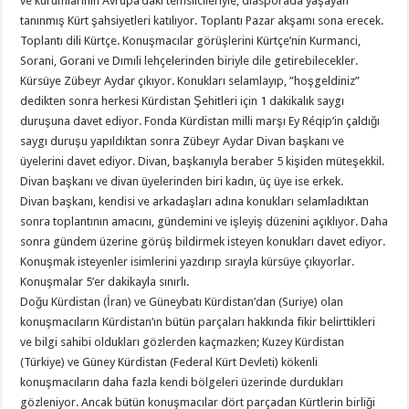
ve kurumlarının Avrupa’daki temsilcileriyle; diasporada yaşayan
tanınmış Kürt şahsiyetleri katılıyor. Toplantı Pazar akşamı sona erecek.
Toplantı dili Kürtçe. Konuşmacılar görüşlerini Kürtçe’nin Kurmanci,
Sorani, Gorani ve Dımıli lehçelerinden biriyle dile getirebilecekler.
Kürsüye Zübeyr Aydar çıkıyor. Konukları selamlayıp, ”hoşgeldiniz”
dedikten sonra herkesi Kürdistan Şehitleri için 1 dakikalık saygı
duruşuna davet ediyor. Fonda Kürdistan milli marşı Ey Réqip’in çaldığı
saygı duruşu yapıldıktan sonra Zübeyr Aydar Divan başkanı ve
üyelerini davet ediyor. Divan, başkanıyla beraber 5 kişiden müteşekkil.
Divan başkanı ve divan üyelerinden biri kadın, üç üye ise erkek.
Divan başkanı, kendisi ve arkadaşları adına konukları selamladıktan
sonra toplantının amacını, gündemini ve işleyiş düzenini açıklıyor. Daha
sonra gündem üzerine görüş bildirmek isteyen konukları davet ediyor.
Konuşmak isteyenler isimlerini yazdırıp sırayla kürsüye çıkıyorlar.
Konuşmalar 5’er dakikayla sınırlı.
Doğu Kürdistan (İran) ve Güneybatı Kürdistan’dan (Suriye) olan
konuşmacıların Kürdistan’ın bütün parçaları hakkında fikir belirttikleri
ve bilgi sahibi oldukları gözlerden kaçmazken; Kuzey Kürdistan
(Türkiye) ve Güney Kürdistan (Federal Kürt Devleti) kökenli
konuşmacıların daha fazla kendi bölgeleri üzerinde durdukları
gözleniyor. Ancak bütün konuşmacılar dört parçadan Kürtlerin birliği