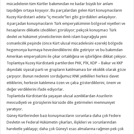
mücadelenin tüm Kürtler bakımından ne kadar büyük bir anlam
taşıdığını ortaya koyuyor. Bu parçalardan gelen Kürt konuşmacıların
Kuzey Kürdistan’ı adeta ”iç mesele”leri gibi gördükleri anlaşılıyor.
4 parçadan konuşmacıların Türk emperyalizminin bölgesel niyetleri ve
hesaplarını dikkatle izledikleri görülüyor; pekçok konuşmacı Türk
devlet ve hükümet yöneticilerinin ılımlı islam bayrağıyla yeni
osmanlıcılık peşinde (önce Kürt ulusal mücadelesini ezerek) bölgede
hegemonya kurmaya heveslendiklerini dile getiriyor ve bu bakımdan
Amerikan emperyalizmi ile çıkar ortaklığına ve işbirliğine dikkat çekiyor.
Toplantıya Kuzey Kürdistanlı partilerden PKK, PİK, KDP – Bakur ve KKP
dışındaki siyasal parti ve grupların katılmaması bir eksiklik olarak göze
çarpıyor. Bunun nedenini sorduğumuz KNK yetkilileri herkesi davet
ettiklerini, herkesin katılımına özen ve çaba gösterdiklerini, önem ve
değer verdiklerini ifade ediyorlar.
Toplantıda Kürdistan’da yaşayan ulusal azınlıklardan Asurilerin
mevcudiyeti ve görüşlerini kürsüde dile getirmeleri memnuniyet
yaratıyor.
Güney Kürtlerinden bazı konuşmacıların sorunlara daha çok Federe
Devletin ve Federal Hükümetin çıkarları, ilişkileri ve sorunlarından
hareketle yaklaşıp; daha çok Güney’i esas almalarına rağmen pek çok