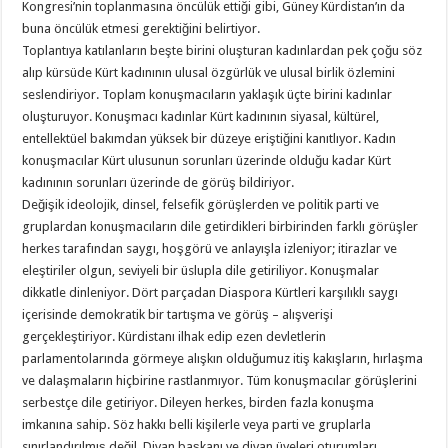
Kongresi’nin toplanmasına öncülük ettiği gibi, Güney Kürdistan’ın da
buna öncülük etmesi gerektiğini belirtiyor.
Toplantıya katılanların beşte birini oluşturan kadınlardan pek çoğu söz
alıp kürsüde Kürt kadınının ulusal özgürlük ve ulusal birlik özlemini
seslendiriyor. Toplam konuşmacıların yaklaşık üçte birini kadınlar
oluşturuyor. Konuşmacı kadınlar Kürt kadınının siyasal, kültürel,
entellektüel bakımdan yüksek bir düzeye eriştiğini kanıtlıyor. Kadın
konuşmacılar Kürt ulusunun sorunları üzerinde olduğu kadar Kürt
kadınının sorunları üzerinde de görüş bildiriyor.
Değişik ideolojik, dinsel, felsefik görüşlerden ve politik parti ve
gruplardan konuşmacıların dile getirdikleri birbirinden farklı görüşler
herkes tarafından saygı, hoşgörü ve anlayışla izleniyor; itirazlar ve
eleştiriler olgun, seviyeli bir üslupla dile getiriliyor. Konuşmalar
dikkatle dinleniyor. Dört parçadan Diaspora Kürtleri karşılıklı saygı
içerisinde demokratik bir tartışma ve görüş – alışverişi
gerçekleştiriyor. Kürdistanı ilhak edip ezen devletlerin
parlamentolarında görmeye alışkın olduğumuz itiş kakışların, hırlaşma
ve dalaşmaların hiçbirine rastlanmıyor. Tüm konuşmacılar görüşlerini
serbestçe dile getiriyor. Dileyen herkes, birden fazla konuşma
imkanına sahip. Söz hakkı belli kişilerle veya parti ve gruplarla
sınırlandırılmış değil. Divan başkanı ve divan üyeleri oturumları