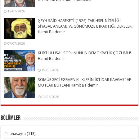
15/07/2026
ŞEYH SAİD HAREKETİ (1925) TARİHSEL NİTELİĞİ,
SİYASAL ANLAMI VE GÜNÜMÜZE BIRAKTIĞI DERSLER!
Hamit Baldemir
07/07/2026
KÜRT ULUSAL SORUNUNUN DEMOKRATİK ÇÖZÜMÜ!
Hamit Baldemir
19/06/2026
SÖMÜRGECİ EGEMEN KLİKLERİN İKTİDAR KAVGASI VE
MUTLAK BUTLAN! Hamit Baldemir
04/06/2026
Bölümler
anasayfa
(113)