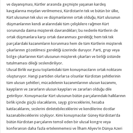
ve dayanışması, Kürtler arasında geçmişte yaşanan kardeş
kavgalarına meydan verilmemesi, Kürdistan’ın tek ve bütün bir ülke,
Kürt ulusunun tek ulus ve düşmanlarının ortak olduğu, Kürt ulusunun
düşmanlarının kendi aralarındaki tüm çelişkilere rağmen Kürt
sorununda daima müşterek davrandıkları; bu nedenle Kürtlerin de
ortak düşmanlara karşı ortak davranması gerektiği; hem tek tek
parçalardaki kazanımların korunması hem de tüm Kürtlerin müşterek
çıkarlarının gözetilmesi gerektiği üzerinde duruyor. Parti, grup veya
bölge çıkarlarının Kürt ulusunun müşterek çıkarları ve birliği üstünde
tutulmaması dileği seslendiriliyor.
Ulusal Birlik vurgusu toplantıdaki tüm konuşmacıların ortak noktasını
oluşturuyor. Hangi partiden olurlarsa olsunlar Kürdistan şehitlerinin
tüm ulusun şehitleri, mücadelenin kazanımlarının ulusun kazanımı,
kayıpların ve zararların ulusun kayıpları ve zararları olduğu dile
getiriliyor. Konuşmacılar Kürt ulusunun bütün parçalarındaki halklarının
birlik içinde güçlü olacaklarını, saygı göreceklerini, hesaba
katılacaklarını, seslerini dinletebileceklerini ve kendilerine dostlar
kazanabileceklerini söylüyor. Kimi konuşmacılar Güney Kürdistan’da
bütün Kürdistan parçalarını temsil eden bir ulusal kongre veya
konferansın daha fazla ertelenmemesi ve İlham Aliyev’in Dünya Azeri