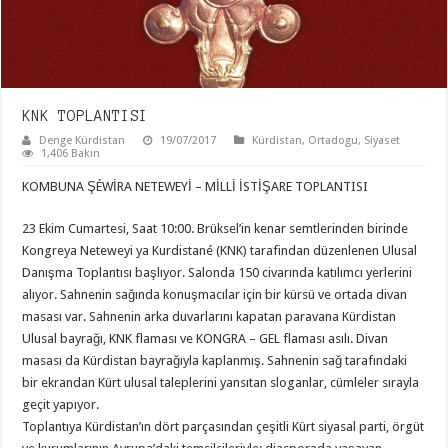
KNK TOPLANTISI
Denge Kürdistan
19/07/2017
Kürdistan
,
Ortadogu
,
Siyaset
1,406 Bakın
KOMBUNA ŞÉWİRA NETEWEYİ – MİLLİ İSTİŞARE TOPLANTISI
23 Ekim Cumartesi, Saat 10:00. Brüksel’in kenar semtlerinden birinde
Kongreya Neteweyi ya Kurdistané (KNK) tarafindan düzenlenen Ulusal
Danışma Toplantısı başlıyor. Salonda 150 civarında katılımcı yerlerini
alıyor. Sahnenin sağında konuşmacılar için bir kürsü ve ortada divan
masası var. Sahnenin arka duvarlarını kapatan paravana Kürdistan
Ulusal bayrağı, KNK flaması ve KONGRA – GEL flaması asılı. Divan
masası da Kürdistan bayrağıyla kaplanmış. Sahnenin sağ tarafındaki
bir ekrandan Kürt ulusal taleplerini yansıtan sloganlar, cümleler sırayla
geçit yapıyor.
Toplantıya Kürdistan’ın dört parçasından çeşitli Kürt siyasal parti, örgüt