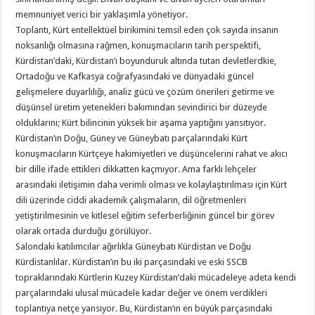
memnuniyet verici bir yaklaşımla yönetiyor.
Toplantı, Kürt entellektüel birikimini temsil eden çok sayıda insanın
noksanlığı olmasına rağmen, konuşmacıların tarih perspektifi,
Kürdistan’daki, Kürdistan’ı boyunduruk altında tutan devletlerdkie,
Ortadoğu ve Kafkasya coğrafyasındaki ve dünyadaki güncel
gelişmelere duyarlılığı, analiz gücü ve çözüm önerileri getirme ve
düşünsel üretim yetenekleri bakımından sevindirici bir düzeyde
olduklarını; Kürt bilincinin yüksek bir aşama yaptığını yansıtıyor.
Kürdistan’ın Doğu, Güney ve Güneybatı parçalarındaki Kürt
konuşmacıların Kürtçeye hakimiyetleri ve düşüncelerini rahat ve akıcı
bir dille ifade ettikleri dikkatten kaçmıyor. Ama farklı lehçeler
arasındaki iletişimin daha verimli olması ve kolaylaştırılması için Kürt
dili üzerinde ciddi akademik çalışmaların, dil öğretmenleri
yetiştirilmesinin ve kitlesel eğitim seferberliğinin güncel bir görev
olarak ortada durduğu görülüyor.
Salondaki katılımcılar ağırlıkla Güneybatı Kürdistan ve Doğu
Kürdistanlılar. Kürdistan’ın bu iki parçasındaki ve eski SSCB
topraklarındaki Kürtlerin Kuzey Kürdistan’daki mücadeleye adeta kendi
parçalarındaki ulusal mücadele kadar değer ve önem verdikleri
toplantıya netçe yansıyor. Bu, Kürdistan’ın en büyük parçasındaki