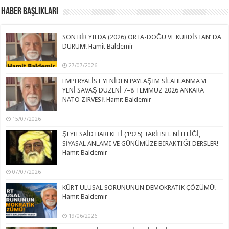
Haber Başlıkları
SON BİR YILDA (2026) ORTA-DOĞU VE KÜRDİSTAN’ DA
DURUM! Hamit Baldemir
27/07/2026
EMPERYALİST YENİDEN PAYLAŞIM SİLAHLANMA VE
YENİ SAVAŞ DÜZENİ 7–8 TEMMUZ 2026 ANKARA
NATO ZİRVESİ! Hamit Baldemir
15/07/2026
ŞEYH SAİD HAREKETİ (1925) TARİHSEL NİTELİĞİ,
SİYASAL ANLAMI VE GÜNÜMÜZE BIRAKTIĞI DERSLER!
Hamit Baldemir
07/07/2026
KÜRT ULUSAL SORUNUNUN DEMOKRATİK ÇÖZÜMÜ!
Hamit Baldemir
19/06/2026