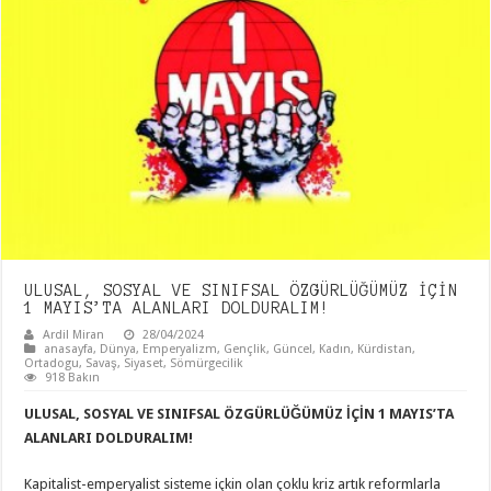
ULUSAL, SOSYAL VE SINIFSAL ÖZGÜRLÜĞÜMÜZ İÇİN
1 MAYIS’TA ALANLARI DOLDURALIM!
Ardil Miran
28/04/2024
anasayfa
,
Dünya
,
Emperyalizm
,
Gençlik
,
Güncel
,
Kadın
,
Kürdistan
,
Ortadogu
,
Savaş
,
Siyaset
,
Sömürgecilik
918 Bakın
ULUSAL,
SOSYAL VE SINIFSAL ÖZGÜRLÜĞÜMÜZ İÇİN 1 MAYIS’TA
ALANLARI DOLDURALIM!
Kapitalist-emperyalist sisteme içkin olan çoklu kriz artık reformlarla