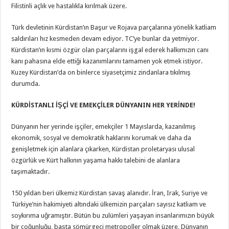
Filistinli açlık ve hastalıkla kırılmak üzere.
Türk devletinin Kürdistan’ın Başur ve Rojava parçalarına yönelik katliam
saldırıları hız kesmeden devam ediyor. TC’ye bunlar da yetmiyor.
Kürdistan’ın kısmi özgür olan parçalarını işgal ederek halkımızın canı
kanı pahasına elde ettiği kazanımlarını tamamen yok etmek istiyor.
Kuzey Kürdistan’da on binlerce siyasetçimiz zindanlara tıkılmış
durumda.
KÜRDİSTANLI İŞÇİ VE EMEKÇİLER DÜNYANIN HER YERİNDE!
Dünyanın her yerinde işçiler, emekçiler 1 Mayıslarda, kazanılmış
ekonomik, sosyal ve demokratik haklarını korumak ve daha da
genişletmek için alanlara çıkarken, Kürdistan proletaryası ulusal
özgürlük ve Kürt halkının yaşama hakkı talebini de alanlara
taşımaktadır.
150 yıldan beri ülkemiz Kürdistan savaş alanıdır. İran, Irak, Suriye ve
Türkiye’nin hakimiyeti altındaki ülkemizin parçaları sayısız katliam ve
soykırıma uğramıştır. Bütün bu zulümleri yaşayan insanlarımızın büyük
bir çoğunluğu, başta sömürgeci metropoller olmak üzere, Dünyanın