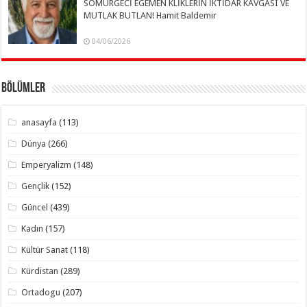
SÖMÜRGECİ EGEMEN KLİKLERİN İKTİDAR KAVGASI VE
MUTLAK BUTLAN! Hamit Baldemir
04/06/2026
Bölümler
anasayfa
(113)
Dünya
(266)
Emperyalizm
(148)
Gençlik
(152)
Güncel
(439)
Kadın
(157)
Kültür Sanat
(118)
Kürdistan
(289)
Ortadogu
(207)