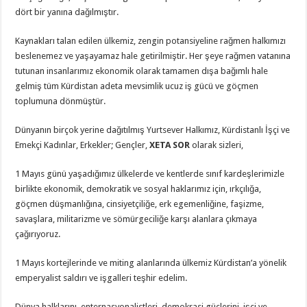
dört bir yanına dağılmıştır.
Kaynakları talan edilen ülkemiz, zengin potansiyeline rağmen halkımızı
beslenemez ve yaşayamaz hale getirilmiştir. Her şeye rağmen vatanına
tutunan insanlarımız ekonomik olarak tamamen dışa bağımlı hale
gelmiş tüm Kürdistan adeta mevsimlik ucuz iş gücü ve göçmen
toplumuna dönmüştür.
Dünyanın birçok yerine dağıtılmış Yurtsever Halkımız, Kürdistanlı İşçi ve
Emekçi Kadınlar, Erkekler; Gençler,
XETA SOR
olarak sizleri,
1 Mayıs günü yaşadığımız ülkelerde ve kentlerde sınıf kardeşlerimizle
birlikte ekonomik, demokratik ve sosyal haklarımız için, ırkçılığa,
göçmen düşmanlığına, cinsiyetçiliğe, erk egemenliğine, faşizme,
savaşlara, militarizme ve sömürgeciliğe karşı alanlara çıkmaya
çağırıyoruz.
1 Mayıs kortejlerinde ve miting alanlarında ülkemiz Kürdistan’a yönelik
emperyalist saldırı ve işgalleri teşhir edelim.
Dünya halklarını, enternasyonalistleri, demokrasi güçlerini, işçi ve