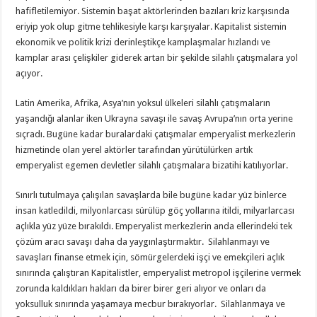
hafifletilemiyor. Sistemin başat aktörlerinden bazıları kriz karşısında
eriyip yok olup gitme tehlikesiyle karşı karşıyalar. Kapitalist sistemin
ekonomik ve politik krizi derinleştikçe kamplaşmalar hızlandı ve
kamplar arası çelişkiler giderek artan bir şekilde silahlı çatışmalara yol
açıyor.
Latin Amerika, Afrika, Asya’nın yoksul ülkeleri silahlı çatışmaların
yaşandığı alanlar iken Ukrayna savaşı ile savaş Avrupa’nın orta yerine
sıçradı. Bugüne kadar buralardaki çatışmalar emperyalist merkezlerin
hizmetinde olan yerel aktörler tarafından yürütülürken artık
emperyalist egemen devletler silahlı çatışmalara bizatihi katılıyorlar.
Sınırlı tutulmaya çalışılan savaşlarda bile bugüne kadar yüz binlerce
insan katledildi, milyonlarcası sürülüp göç yollarına itildi, milyarlarcası
açlıkla yüz yüze bırakıldı. Emperyalist merkezlerin anda ellerindeki tek
çözüm aracı savaşı daha da yaygınlaştırmaktır. Silahlanmayı ve
savaşları finanse etmek için, sömürgelerdeki işçi ve emekçileri açlık
sınırında çalıştıran Kapitalistler, emperyalist metropol işçilerine vermek
zorunda kaldıkları hakları da birer birer geri alıyor ve onları da
yoksulluk sınırında yaşamaya mecbur bırakıyorlar. Silahlanmaya ve