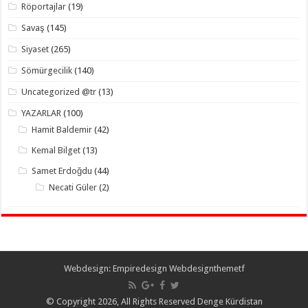
Röportajlar
(19)
Savaş
(145)
Siyaset
(265)
Sömürgecilik
(140)
Uncategorized @tr
(13)
YAZARLAR
(100)
Hamit Baldemir
(42)
Kemal Bilget
(13)
Samet Erdoğdu
(44)
Necati Güler
(2)
Webdesign:
Empiredesign Webdesign
themetf
© Copyright 2026, All Rights Reserved Denge Kürdistan