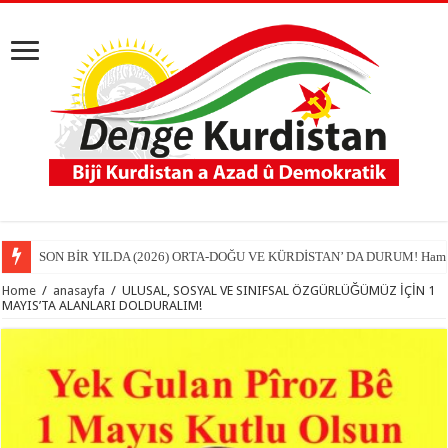
SON BİR YILDA (2026) ORTA-DOĞU VE KÜRDİSTAN’ DA DURUM! Hamit
Home
/
anasayfa
/
ULUSAL, SOSYAL VE SINIFSAL ÖZGÜRLÜĞÜMÜZ İÇİN 1
MAYIS’TA ALANLARI DOLDURALIM!