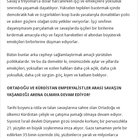
Savaş’a trilyonlarca dolar harcanırken işçi ve emekçilere yoksulluk
sınırında yaşamak dayatılıyor. Yükselen tepkileri bastırmak içinde
demokratik hak ve özgürlükleri kısıp baskı yasalarıyla donattıkları polis
ve askeri güçlere olağan üstü yetkiler veriyorlar. İşçi sınıfının
dayanışmasını parçalamak ve savaşlarda işçileri bir birilerine
kırdırmak amacıyla ırkçı ve faşist hareketleri el altından büyüterek
emekçileri birbirlerine düşman ediyorlar.
Bütün bunlar arka cepheyi sağlamlaştırmak amaçlı yürütülen
politikalardır. Ve bu da demektir ki, önümüzdeki aylar ve yıllarda
emekçileri, yoksulları ve ezilen halkları daha çok açlık, daha çok
yoksulluk, daha çok sürgün-göç, kıyım ve katliam bekliyor.
ORTADOĞU VE KÜRDİSTAN EMPERYALİSTLER ARASI SAVAŞIN
YAŞANDIĞI ARENA OLMAYA DEVAM EDİYOR!
Tarihi boyunca istila ve talan savaşlarına sahne olan Ortadoğu ve
ülkemiz Kürdistan çelişki ve çatışma yumağı olmaya devam ediyor.
Siyonist İsrail devleti Dünyanın gözü önünde korkunç bir pervasızlıkla
21. yüzyılın en büyük soykırımına imza atıyor. Gaze tamamen yerle bir
edilirken 35 binin üzerinde ölü, yüzbinlerce yaralı ve milyonlarca