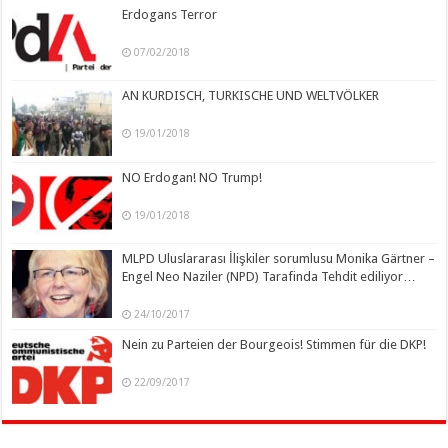
Erdogans Terror
07/02/2018
AN KURDISCH, TURKISCHE UND WELTVÖLKER
19/01/2018
NO Erdogan! NO Trump!
19/01/2018
MLPD Uluslararası İlişkiler sorumlusu Monika Gärtner –
Engel Neo Naziler (NPD) Tarafinda Tehdit ediliyor…
24/10/2017
Nein zu Parteien der Bourgeois! Stimmen für die DKP!
22/09/2017