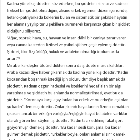
Kadına yönelik şiddetten söz ederken, bu şiddetin istisnai ve sadece
fiziksel bir şiddet olmadığını; aksine erkek egemen düzen içerisinde,
hetero-patriyarkada köklerini bulan ve sistematik bir şekilde hayatın
her alanına yayılıp türlü şekillere bürünerek karşımıza çıkan bir şiddet
olduğunu biliyoruz.
“Ağaç, toprak, hava, su, hayvan ve insan dâhil bir canlıya zarar veren
veya canına kasteden fiziksel ve psikolojik her çeşit eylem şiddettir.
Şiddet, fikir özgürlüğü, hukuk ve adaletin olmadığı toplumlarda
artar.”*
Mirabel kardeşler öldürüldükten sonra da şiddete maruz kaldılar.
Araba kazası diye haber çıkarmak da kadına yönelik şiddettir. “Kadın
kocasından boşanmak istediği için öldürüldü” diye başlık atmak da
şiddettir. Kadının özgür iradesini ve isteklerini hedef alan bir algı
yaratılması ve şiddetin bu anlamda normalleştirilmesi, evet bu da
şiddettir. “Koronaya karşı aşıyı bulan bu erkek ve bu erkeğin eşi olan
şu kadın” demek şiddettir. Onları; kendi hayatlarının öznesi olmaktan
çıkaran, ancak bir erkeğin varlığıyla/eşliğiyle hayat bulabilen varlıklar
olarak gören her söylem, şiddettir. “Kadın taciz edilmiş fakat şort
giyiyormuş” demek şiddettir. “Bu kadar sesli konuşma, bu kadar
gülme” demek şiddettir. “Erkekler böyle, onları anlamalısın” demek