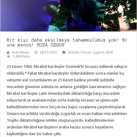
Bir kişi daha eksilmeye tahammülümüz yok! Ni
una menos! ROZA ÖZGÜR
Ardil Miran
24/11/2020
Aktuell
,
Frauen
,
Jugend
,
Welt
1,408 Bakın
25 Kasım 1960, Mirabel kardeşler Dominik’te tecavüz edilerek vahşice
öldürüldü.* Fakat Mirabel kardeşler öldürüldükten sonra olanlar bu
vahşetin asıl sorumlularını ve 25 Kasım kadına yönelik şiddetle
mücadele gününün aslında ne anlama geldiğini kavramamızı sağlıyor.
Mirabel kardeşler Latin Amerika’daki diktatörlüğe karşı mücadele
ediyorlardı ve arabalarından zorla indirilip tecavüz ve işkenceyle
katledilmelerinden önce birçok kez hapis cezalarına çarptırılmışlardı.
Onların kararlılıkla sürdürdüğü özgürlük ve insan hakları mücadeleleri
Trujillo diktatörlüğüne tehlike oluşturuyordu. Katledilmelerinin
ardından Mirabel kardeşlerin araba kazası sonucu hayatlarını
kaybettiğine dair bir haber çıktı.