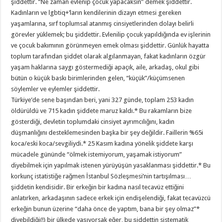
şiddettir. “Ne zaman evlenip çocuk yapacaksın” demek şiddettir.
Kadınların ve lgbtiq+’ların kendilerinin dizayn etmesi gereken
yaşamlarına, sırf toplumsal atanmış cinsiyetlerinden dolayı belirli
görevler yüklemek; bu şiddettir. Evlenilip çocuk yapıldığında ev işlerinin
ve çocuk bakımının görünmeyen emek olması şiddettir. Günlük hayatta
toplum tarafından şiddet olarak algılanmayan, fakat kadınların özgür
yaşam haklarına saygı göstermediği apaçık, aile, arkadaş, okul gibi
bütün o küçük baskı birimlerinden gelen, “küçük”/küçümsenen
söylemler ve eylemler şiddettir.
Türkiye’de sene başından beri, yani 327 günde, toplam 253 kadın
öldürüldü ve 715 kadın şiddete maruz kaldı.* Bu rakamların bize
gösterdiği, devletin toplumdaki cinsiyet ayrımcılığını, kadın
düşmanlığını desteklemesinden başka bir şey değildir. Faillerin %65i
koca/eski koca/sevgiliydi.* 25 Kasım kadına yönelik şiddete karşı
mücadele gününde “ölmek istemiyorum, yaşamak istiyorum”
diyebilmek için yapılmak istenen yürüyüşün yasaklanması şiddettir.* Bu
korkunç istatistiğe rağmen İstanbul Sözleşmesi’nin tartışılması…
şiddetin kendisidir. Bir erkeğin bir kadına nasıl tecavüz ettiğini
anlatırken, arkadaşının sadece erkek için endişelendiği, fakat tecavüzcü
erkeğin bunun üzerine “daha önce de yaptım, bana bir şey olmaz”*
diyebildiği(!) bir ülkede yaşıyorsak eğer, bu şiddettin sistematik