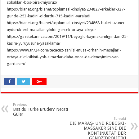
sokaklari-bos-birakmiyoruz/
https://bianet.org/bianet/toplumsal-cinsiyet/234827-erkekler-327-
gunde-253-kadini-oldurdu-715-kadini-yaraladi
https://bianet.org/bianet/toplumsal-cinsiyet/234868-buket-uzuner-
uyduruk-eril-masallar-yikildi-gercek-ortaya-cikiyor
https://gazetekarinca.com/2019/11/beyoglu-kaymakamligindan-25-
kasim-yuruyusune-yasaklama/
https://www.tr724.com/tecacuz-zanlisi-musa-orhanin-mesajlari-
ortaya-cikti-sikinti-yok-almazlar-daha-once-de-deneyimim-var-
gardasim/
Previous
Bist du Türke Bruder? Necati
Güler
Sonraki
DIE MARAŞ- UND ROBOSKI-
MASSAKER SIND DIE
KONTINUITÄT DER
GENOZIDPOLITIK!