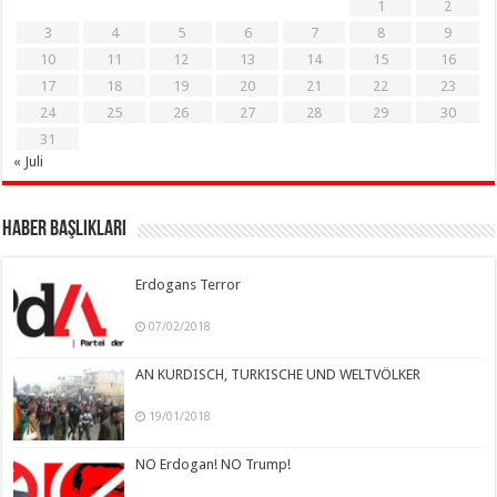
1
2
3
4
5
6
7
8
9
10
11
12
13
14
15
16
17
18
19
20
21
22
23
24
25
26
27
28
29
30
31
« Juli
Haber Başlıkları
Erdogans Terror
07/02/2018
AN KURDISCH, TURKISCHE UND WELTVÖLKER
19/01/2018
NO Erdogan! NO Trump!