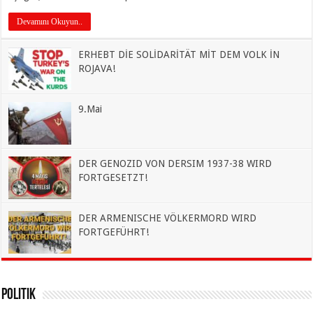
Devamını Okuyun..
ERHEBT DİE SOLİDARİTÄT MİT DEM VOLK İN
ROJAVA!
9.Mai
DER GENOZID VON DERSIM 1937-38 WIRD
FORTGESETZT!
DER ARMENISCHE VÖLKERMORD WIRD
FORTGEFÜHRT!
Politik