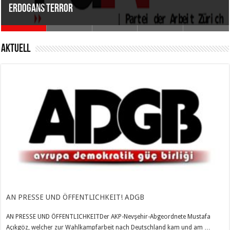
Erdogans Terror
AN KURDISCH, TURKISCHE UND WELTVÖLKER
NO Erdogan! NO Trump!
– Engel Neo Naziler (NPD) Tarafinda Tehdit ediliyor…
Nein zu Parteien der Bourgeois! Stimmen für die DKP!
Aktuell
AN PRESSE UND ÖFFENTLICHKEIT! ADGB
AN PRESSE UND ÖFFENTLICHKEITDer AKP-Nevşehir-Abgeordnete Mustafa
Açıkgöz, welcher zur Wahlkampfarbeit nach Deutschland kam und am …