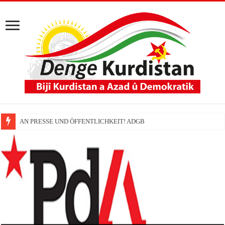
AN PRESSE UND ÖFFENTLICHKEIT! ADGB
MLPD Uluslararası İlişkiler sorumlusu Monika Gärtner