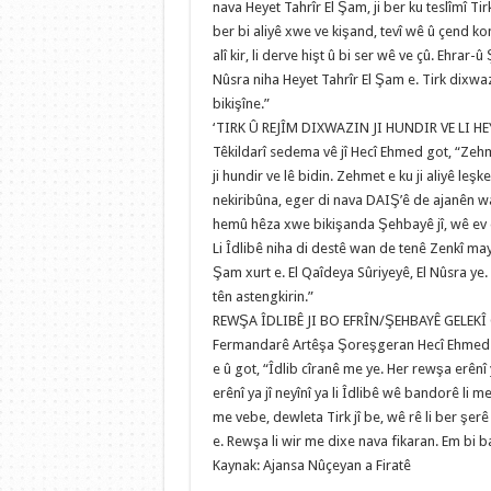
nava Heyet Tahrîr El Şam, ji ber ku teslîmî Ti
ber bi aliyê xwe ve kişand, tevî wê û çend k
alî kir, li derve hişt û bi ser wê ve çû. Ehrar-
Nûsra niha Heyet Tahrîr El Şam e. Tirk dixwaze
bikişîne.”
‘TIRK Û REJÎM DIXWAZIN JI HUNDIR VE LI HE
Têkildarî sedema vê jî Hecî Ehmed got, “Zehme
ji hundir ve lê bidin. Zehmet e ku ji aliyê leş
nekiribûna, eger di nava DAIŞ’ê de ajanên wan
hemû hêza xwe bikişanda Şehbayê jî, wê ev de
Li Îdlibê niha di destê wan de tenê Zenkî maye
Şam xurt e. El Qaîdeya Sûriyeyê, El Nûsra ye.
tên astengkirin.”
REWŞA ÎDLIBÊ JI BO EFRÎN/ŞEHBAYÊ GELEKÎ
Fermandarê Artêşa Şoreşgeran Hecî Ehmed des
e û got, “Îdlib cîranê me ye. Her rewşa erênî 
erênî ya jî neyînî ya li Îdlibê wê bandorê li me
me vebe, dewleta Tirk jî be, wê rê li ber şerê 
e. Rewşa li wir me dixe nava fikaran. Em bi 
Kaynak: Ajansa Nûçeyan a Firatê