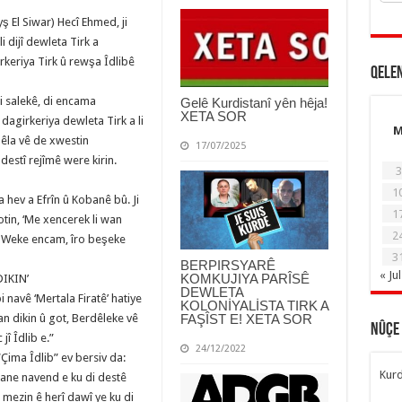
 El Siwar) Hecî Ehmed, ji
 dijî dewleta Tirk a
irkeriya Tirk û rewşa Îdlibê
Qele
i salekê, di encama
Gelê Kurdistanî yên hêja!
XETA SOR
i dagirkeriya dewleta Tirk a li
dêla vê de xwestin
17/07/2025
estî rejîmê were kirin.
3
1
 hev a Efrîn û Kobanê bû. Ji
1
Gotin, ‘Me xencerek li wan
2
’. Weke encam, îro beşeke
3
BERPIRSYARÊ
« Jul
KOMKUJIYA PARÎSÊ
DIKIN’
DEWLETA
 navê ‘Mertala Firatê’ hatiye
KOLONİYALİSTA TIRK A
yan dikin û got, Berdêleke vê
FAŞÎST E! XETA SOR
Nûçe
jî Îdlib e.”
24/12/2022
Çima Îdlib” ev bersiv da:
Kurd
ekane navend e ku di destê
 mezin ê herî dawî ye ku di