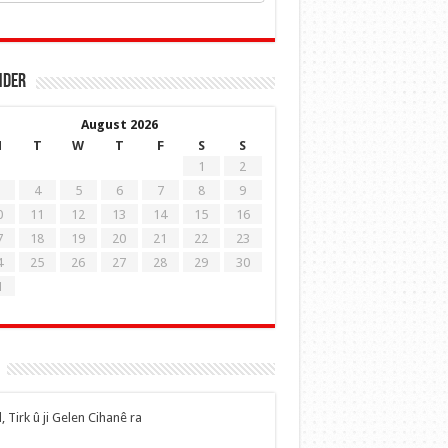
nder
August 2026
M
T
W
T
F
S
S
1
2
4
5
6
7
8
9
0
11
12
13
14
15
16
7
18
19
20
21
22
23
4
25
26
27
28
29
30
1
, Tirk û ji Gelen Cihanê ra