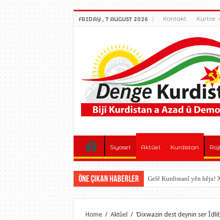
Kontakt
Kürtce
FRIDAY , 7 AUGUST 2026
Siyaset
Aktûel
Kurdistan
Roj
Öne çıkan Haberler
Gelê Kurdistanî yên hêja
Home
/
Aktûel
/
‘Dixwazin dest deynin ser Îdl