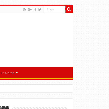
Nivîskaran
skaran