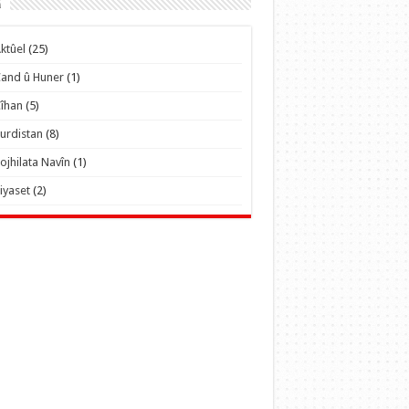
r
ktûel
(25)
and û Huner
(1)
îhan
(5)
urdistan
(8)
ojhilata Navîn
(1)
iyaset
(2)