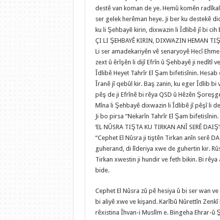
destê van koman de ye. Hemû komên radîkal l
ser gelek herêman heye. Ji ber ku destekê 
ku li Şehbayê kirin, dixwazin li Îdlibê jî bi cih 
ÇI LI ŞEHBAYÊ KIRIN, DIXWAZIN HEMAN TIŞT
Li ser amadekariyên vê senaryoyê Hecî Ehmed
zext û êrîşên li dijî Efrîn û Şehbayê ji nedîtî v
Îdlibê Heyet Tahrîr El Şam bifetisînin. Hesab 
Îranê jî qebûl kir. Baş zanin, ku eger Îdlib b
pêş de ji Efrînê bi rêya QSD û Hêzên Şoreşge
Mîna li Şehbayê dixwazin li Îdlibê jî pêşî li d
Ji bo pirsa “Nekarîn Tahrîr El Şam bifetisîn
‘EL NÛSRA TIŞTA KU TIRKAN ANÎ SERÊ DAIŞ’Ê
“Cephet El Nûsra ji tiştên Tirkan anîn serê DA
guherand, di lîderiya xwe de guhertin kir. Rû
Tirkan xwestin ji hundir ve feth bikin. Bi rêy
bide.
Cephet El Nûsra zû pê hesiya û bi ser wan ve
bi aliyê xwe ve kişand. Karîbû Nûrettîn Zenkî
rêxistina Îhvan-i Muslîm e. Bingeha Ehrar-û Ş