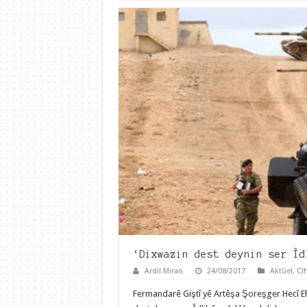
‘Dixwazin dest deynin ser Îd
Ardil Miran
24/08/2017
Aktûel
,
Cî
Fermandarê Giştî yê Artêşa Şoreşger Hecî Eh