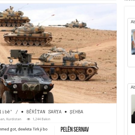
Ab
Ab
libê’ / • BÊRÎTAN SARYA • ŞEHBA
han
,
Kurdistan
1,244 Bakın
Pelên Sernav
med got, dewleta Tirk ji bo