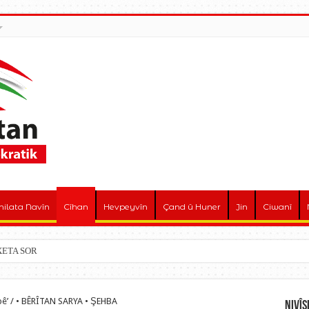
hilata Navîn
Cîhan
Hevpeyvîn
Çand û Huner
Jin
Ciwanî
! XETA SOR
ibê’ / • BÊRÎTAN SARYA • ŞEHBA
Nivî