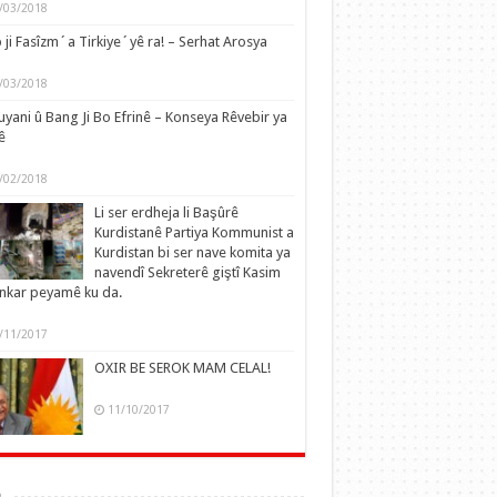
/03/2018
 ji Fasîzm´a Tirkiye´yê ra! – Serhat Arosya
/03/2018
yani û Bang Ji Bo Efrinê – Konseya Rêvebir ya
ê
/02/2018
Li ser erdheja li Başûrê
Kurdistanê Partiya Kommunist a
Kurdistan bi ser nave komita ya
navendî Sekreterê giştî Kasim
nkar peyamê ku da.
/11/2017
OXIR BE SEROK MAM CELAL!
11/10/2017