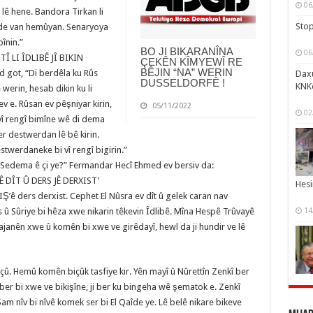
06
ê hene. Bandora Tirkan li
Stop
dide van hemûyan. Senaryoya
bînin.”
BO JI BIKARANÎNA
06
Î LI ÎDLIBÊ JÎ BIKIN
ÇEKÊN KÎMYEWÎ RE
BÊJIN “NA” WERIN
 got, “Di berdêla ku Rûs
Daxu
DUSSELDORFÊ !
KNK
e werin, hesab dikin ku li
ev e. Rûsan ev pêşniyar kirin,
05/11/2022
02
i vî rengî bimîne wê di dema
r destwerdan lê bê kirin.
estwerdaneke bi vî rengî bigirin.”
in. Sedema ê çi ye?” Fermandar Hecî Ehmed ev bersiv da:
 DÎT Û DERS JÊ DERXIST’
Hesi
IŞ’ê ders derxist. Cephet El Nûsra ev dît û gelek caran nav
s û Sûriye bi hêza xwe nikarin têkevin Îdlibê. Mîna Hespê Trûvayê
14
a ajanên xwe û komên bi xwe ve girêdayî, hewl da ji hundir ve lê
 çû. Hemû komên biçûk tasfiye kir. Yên mayî û Nûrettîn Zenkî ber
 ber bi xwe ve bikişîne, ji ber ku bingeha wê şematok e. Zenkî
am nîv bi nîvê komek ser bi El Qaîde ye. Lê belê nikare bikeve