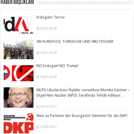
Haber Başlıkları
Erdogans Terror
07/02/2018
AN KURDISCH, TURKISCHE UND WELTVÖLKER
19/01/2018
NO Erdogan! NO Trump!
19/01/2018
MLPD Uluslararası İlişkiler sorumlusu Monika Gärtner –
Engel Neo Naziler (NPD) Tarafinda Tehdit ediliyor…
24/10/2017
Nein zu Parteien der Bourgeois! Stimmen für die DKP!
22/09/2017