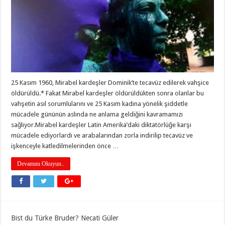
25 Kasım 1960, Mirabel kardeşler Dominik’te tecavüz edilerek vahşice
öldürüldü.* Fakat Mirabel kardeşler öldürüldükten sonra olanlar bu
vahşetin asıl sorumlularını ve 25 Kasım kadına yönelik şiddetle
mücadele gününün aslında ne anlama geldiğini kavramamızı
sağlıyor.Mirabel kardeşler Latin Amerika’daki diktatörlüğe karşı
mücadele ediyorlardı ve arabalarından zorla indirilip tecavüz ve
işkenceyle katledilmelerinden önce …
Devamını Okuyun..
Bist du Türke Bruder? Necati Güler