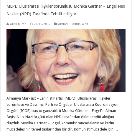
MLPD Uluslararası İlişkiler sorumlusu Monika Gärtner – Engel Neo
Naziler (NPD) Tarafinda Tehdit ediliyor…
Ardil Miran
24/10/2017
Aktuell
,
Politik
,
Welt
Almanya Marksist – Leninist Partisi (MLPD) Uluslararası İlişkiler
sorumlusu ve Devrimci Parti ve Örgütler Uluslararası Koordinasyon
Örgütü (ICOR) baş organizatörü Monika Gärtner – Engel’in Alman
faşist Neo-Nazi örgütü olan NPD tarafından ölüm tehditi aldığını
duyduk. Monika Gärtner – Engel, komünist mücadelenin ve kadın
mücadelesinin temel taşlarından biridir. Komünist mücadele için …