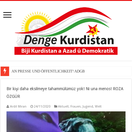
AN PRESSE UND ÖFFENTLICHKEIT! ADGB
Bir kişi daha eksilmeye tahammülümüz yok! Ni una menos! ROZA
ÖZGÜR
Ardil Miran
24/11/2020
Aktuell
,
Frauen
,
Jugend
,
Welt