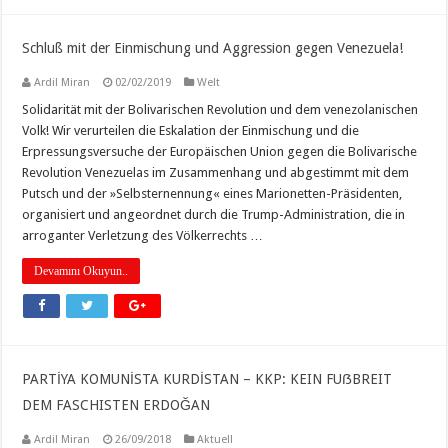
Schluß mit der Einmischung und Aggression gegen Venezuela!
Ardil Miran
02/02/2019
Welt
Solidarität mit der Bolivarischen Revolution und dem venezolanischen
Volk! Wir verurteilen die Eskalation der Einmischung und die
Erpressungsversuche der Europäischen Union gegen die Bolivarische
Revolution Venezuelas im Zusammenhang und abgestimmt mit dem
Putsch und der »Selbsternennung« eines Marionetten-Präsidenten,
organisiert und angeordnet durch die Trump-Administration, die in
arroganter Verletzung des Völkerrechts …
Devamını Okuyun..
PARTİYA KOMUNİSTA KURDİSTAN – KKP: KEIN FUẞBREIT
DEM FASCHISTEN ERDOĞAN
Ardil Miran
26/09/2018
Aktuell