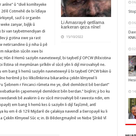
06
r anîne” û “divê komîteyeke
di 26’ê Cotmehê de bi îdîaya
Stop
rkiyeyê, sazî û organên
Li Amasrayê qetlîama
06
weke zanyar, bijîjk û
karkeran qeza nîne!
 bi van taybetmendiyan di
Daxu
15/10/2022
KNK
dev ji gotina xwe ya rast
w netirsandine û ji niha û pê
02
Mam nikaribin sûcên xwe bi
e; Hûn ê Hemû saziyên navneteweyî, bi taybetî jî OPCW (Rêxistina
lîstina sê meymûnan şirîkên vî sûcê yên li dijî mirovahiyê ne.
ku em bang li hemû saziyên navneteweyî û bi taybetî OPCW bikin û
e herêmê ji bo lêkolînkirina bikaranîna çekên kîmyewî li
Hesi
oru Şebnem r Fincanci rûmeta me ye, divê demildest bê berdan!”
xebatkarên çapemeniyê demildest bên berdan.” biqîrin; ji bo ku
14
berxwedanek bê avakirin û ev sûcê mirovahiyê bê rawesta ndin, em
yê) em bang li hemû kes û saziyên li dijî faşîzmê, antî
 ya ku em ê di 12’ê Mijdarê de çalakiya navendî a Ewropayê ku li
îna Çekên Kîmyewî Sûc e; in. Bi Bêdengmayînê ve Nebe Şîrikê Vî