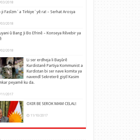
/03/2018
 ji Fasîzm´a Tirkiye´yê ra! – Serhat Arosya
/03/2018
yani û Bang Ji Bo Efrinê – Konseya Rêvebir ya
ê
/02/2018
Li ser erdheja li Başûrê
Kurdistanê Partiya Kommunist a
Kurdistan bi ser nave komita ya
navendî Sekreterê giştî Kasim
nkar peyamê ku da.
/11/2017
OXIR BE SEROK MAM CELAL!
11/10/2017