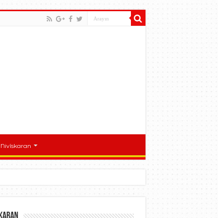
Nivîskaran
skaran