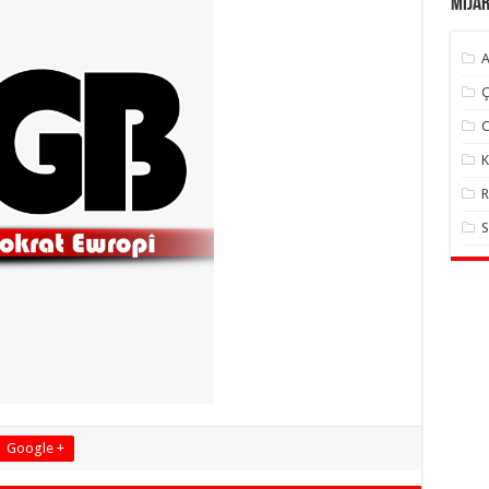
Mija
A
Ç
C
K
R
S
Google +