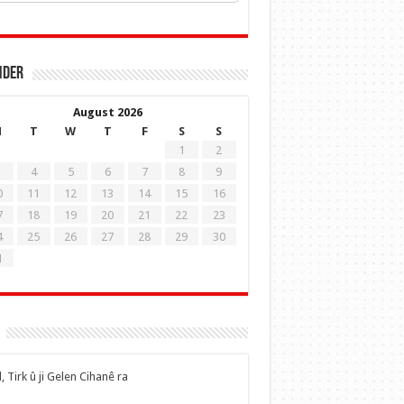
nder
August 2026
M
T
W
T
F
S
S
1
2
4
5
6
7
8
9
0
11
12
13
14
15
16
7
18
19
20
21
22
23
4
25
26
27
28
29
30
1
, Tirk û ji Gelen Cihanê ra