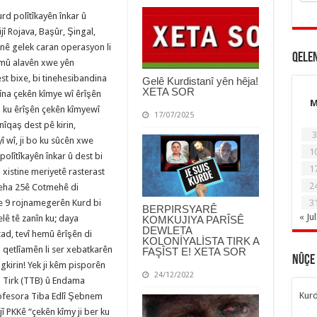
urd polîtîkayên înkar û
ijî Rojava, Başûr, Şingal,
nê gelek caran operasyon li
Qele
hemû alavên xwe yên
est bixe, bi tinehesibandina
Gelê Kurdistanî yên hêja!
XETA SOR
na çekên kîmye wî êrîşên
a ku êrîşên çekên kîmyewî
17/07/2025
nîqaş dest pê kirin,
3
 wî, ji bo ku sûcên xwe
1
polîtîkayên înkar û dest bi
1
 xistine meriyetê rasterast
2
beha 25ê Cotmehê di
de 9 rojnamegerên Kurd bi
3
BERPIRSYARÊ
« Jul
lê tê zanîn ku; daya
KOMKUJIYA PARÎSÊ
DEWLETA
d, tevî hemû êrîşên di
KOLONİYALİSTA TIRK A
û qetlîamên li ser xebatkarên
FAŞÎST E! XETA SOR
Nûçe
gkirin! Yek ji kêm pisporên
24/12/2022
ên Tirk (TTB) û Endama
Kurd
ofesora Tiba Edlî Şebnem
jî PKKê “çekên kîmy ji ber ku