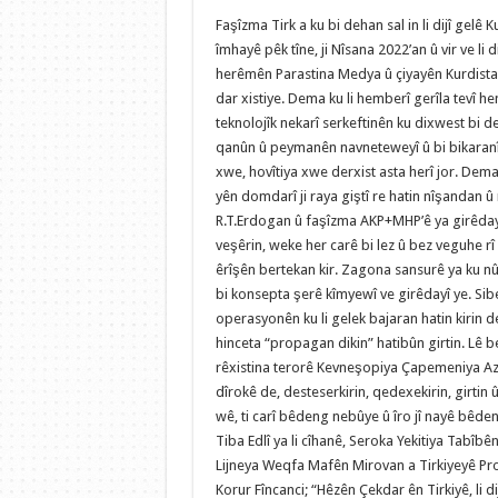
Faşîzma Tirk a ku bi dehan sal in li dijî gelê K
îmhayê pêk tîne, ji Nîsana 2022’an û vir ve li d
herêmên Parastina Medya û çiyayên Kurdista
dar xistiye. Dema ku li hemberî gerîla tevî 
teknolojîk nekarî serkeftinên ku dixwest bi d
qanûn û peymanên navneteweyî û bi bikaranî
xwe, hovîtiya xwe derxist asta herî jor. Dem
yên domdarî ji raya giştî re hatin nîşandan û 
R.T.Erdogan û faşîzma AKP+MHP’ê ya girêdayî
veşêrin, weke her carê bi lez û bez veguhe rî 
êrîşên bertekan kir. Zagona sansurê ya ku nû
bi konsepta şerê kîmyewî ve girêdayî ye. Si
operasyonên ku li gelek bajaran hatin kirin 
hinceta “propagan dikin” hatibûn girtin. Lê be
rêxistina terorê Kevneşopiya Çapemeniya Aza
dîrokê de, desteserkirin, qedexekirin, girtin 
wê, ti carî bêdeng nebûye û îro jî nayê bêden
Tiba Edlî ya li cîhanê, Seroka Yekitiya Tabîb
Lijneya Weqfa Mafên Mirovan a Tirkiyeyê Pr
Korur Fîncanci; “Hêzên Çekdar ên Tirkiyê, li di