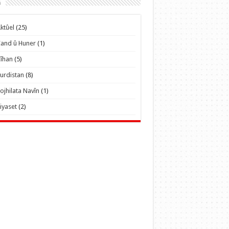
r
ktûel
(25)
and û Huner
(1)
îhan
(5)
urdistan
(8)
ojhilata Navîn
(1)
iyaset
(2)