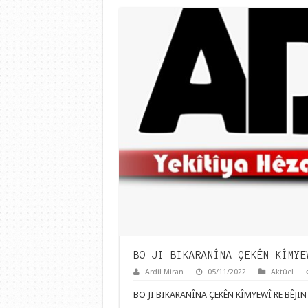
BO JI BIKARANÎNA ÇEKÊN KÎMYE
Ardil Miran
05/11/2022
Aktûel
BO JI BIKARANÎNA ÇEKÊN KÎMYEWÎ RE BÊJI