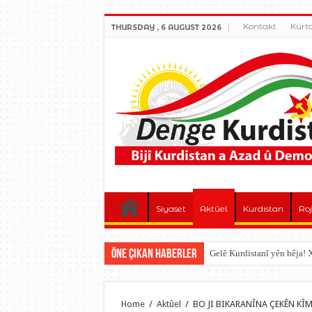
Kontakt
Kürt
THURSDAY , 6 AUGUST 2026
Siyaset
Aktûel
Kurdistan
Roj
Öne çıkan Haberler
Gelê Kurdistanî yên hêja
Home
/
Aktûel
/
BO JI BIKARANÎNA ÇEKÊN KÎM