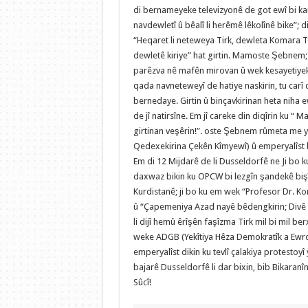
di bernameyeke televizyonê de got ewî bi ka
navdewletî û bêalî li herêmê lêkolînê bike”; 
“Heqaret li neteweya Tirk, dewleta Komara Ti
dewletê kiriye” hat girtin. Mamoste Şebnem; 
parêzva nê mafên mirovan û wek kesayetiyek
qada navneteweyî de hatiye naskirin, tu carî 
bernedaye. Girtin û binçavkirinan heta niha e
de jî natirsîne. Em jî careke din diqîrin ku “ 
girtinan veşêrin!”. oste Şebnem rûmeta me y
Qedexekirina Çekên Kîmyewî) û emperyalîst bi 
Em di 12 Mijdarê de li Dusseldorfê ne Ji bo 
daxwaz bikin ku OPCW bi lezgîn şandekê bişîn
Kurdistanê; ji bo ku em wek “Profesor Dr. K
û “Çapemeniya Azad nayê bêdengkirin; Divê 
li dijî hemû êrîşên faşîzma Tirk mil bi mil 
weke ADGB (Yekîtiya Hêza Demokratîk a Ewropa
emperyalîst dikin ku tevlî çalakiya protestoyî
bajarê Dusseldorfê li dar bixin, bib Bikaran
Sûcî!