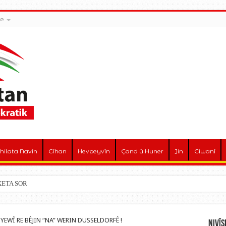
ce
hilata Navîn
Cîhan
Hevpeyvîn
Çand û Huner
Jin
Ciwanî
! XETA SOR
YEWÎ RE BÊJIN “NA” WERIN DUSSELDORFÊ !
Nivî