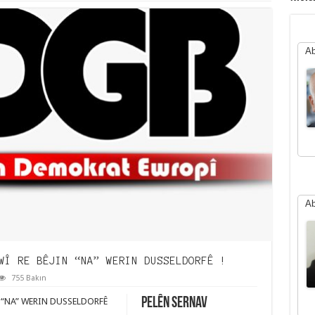
Ab
Ab
WÎ RE BÊJIN “NA” WERIN DUSSELDORFÊ !
755 Bakın
Pelên Sernav
N “NA” WERIN DUSSELDORFÊ