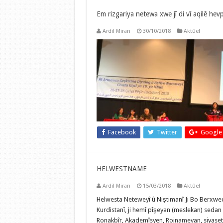
Em rizgariya netewa xwe jî di vî aqilê hevp
Ardil Miran
30/10/2018
Aktûel
Facebook
Twitter
Google
HELWESTNAME
Ardil Miran
15/03/2018
Aktûel
Helwesta Neteweyî û Niştimanî Ji Bo Berxwed
Kurdistanî, ji hemî pîşeyan (meslekan) seda
Ronakbîr, Akademîsyen, Rojnamevan, siyaset