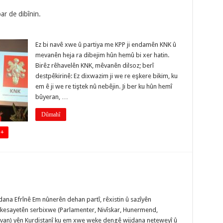
ar de dibînin.
Ez bi navê xwe û partiya me KPP ji endamên KNK û
mevanên heja ra dibejim hûn hemû bi xer hatin.
Birêz rêhavelên KNK, mêvanên dilsoz; berî
destpêkirinê: Ez dixwazim ji we re eşkere bikim, ku
em ê ji we re tiştek nû nebêjin. Ji ber ku hûn hemî
bûyeran, …
Dûmahî
 +
ana Efrînê Em nûnerên dehan partî, rêxistin û sazîyên
n kesayetên serbixwe (Parlamenter, Nivîskar, Hunermend,
van) yên Kurdistanî ku em xwe weke dengê wijdana neteweyî û