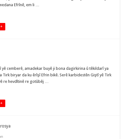
xwedana Efrînê, em li …
 +
rtî yê cemberê, amadekar buyê ji bona dagirkirina û têkildarî ya
Tirk biryar da ku êrîşî Efrin bikê. Serê karbidestên Giştî yê Tirk
ê re hevdîtinê re gotûbêj …
 +
Arosya
an