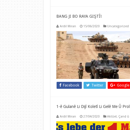
BANG JI BO RAYA GIŞTÎ!
Ardil Miran
15/06/2020
Uncategorized
Facebook
Twitter
Google
1-ê Gulanê Li Dijî Koletî Li Gelê Me Û P
Ardil Miran
27/04/2020
Aktûel
,
Çand û