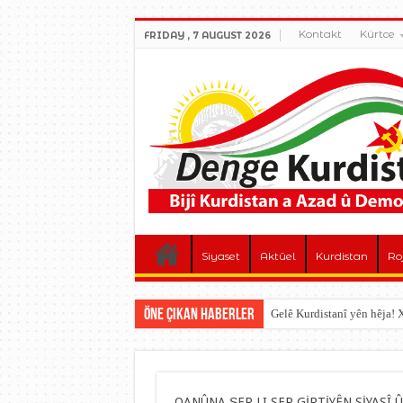
Kontakt
Kürtce
FRIDAY , 7 AUGUST 2026
Siyaset
Aktûel
Kurdistan
Ro
Öne çıkan Haberler
Gelê Kurdistanî yên hêja
QANÛNA ŞER LI SER GİRTİYÊN SİYASÎ 