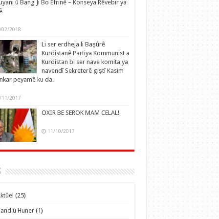
yani û Bang Ji Bo Efrinê – Konseya Rêvebir ya
ê
/02/2018
Li ser erdheja li Başûrê
Kurdistanê Partiya Kommunist a
Kurdistan bi ser nave komita ya
navendî Sekreterê giştî Kasim
nkar peyamê ku da.
/11/2017
OXIR BE SEROK MAM CELAL!
11/10/2017
r
ktûel
(25)
and û Huner
(1)