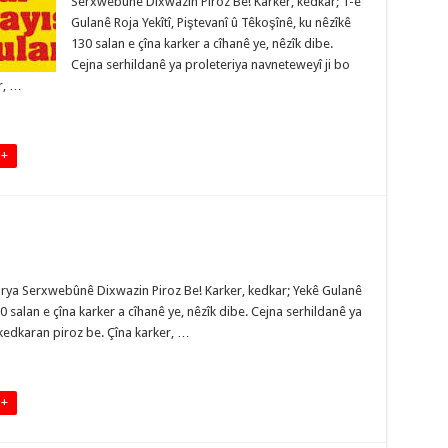
Serxwebûnê Dixwazin Piroz Be! Karker, kedkar; 1-ê
Gulanê Roja Yekîtî, Piştevanî û Têkoşînê, ku nêzîkê
130 salan e çîna karker a cîhanê ye, nêzîk dibe.
Cejna serhildanê ya proleteriya navneteweyî ji bo
r, …
 +
etarya Serxwebûnê Dixwazin Piroz Be! Karker, kedkar; Yekê Gulanê
30 salan e çîna karker a cîhanê ye, nêzîk dibe. Cejna serhildanê ya
kedkaran piroz be. Çîna karker, …
 +