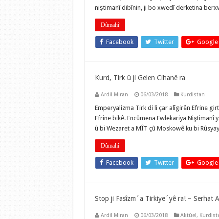
niştimanî dibînin, ji bo xwedî derketina ber
Dûmahî
Facebook
Twitter
Google
Kurd, Tirk û ji Gelen Cihanê ra
Ardil Miran
06/03/2018
Kurdistan
Emperyalizma Tirk di li çar alîgirên Efrine gi
Efrine bikê. Encûmena Ewlekariya Niştimanî ya 
û bi Wezaret a MÎT çû Moskowê ku bi Rûsyay
Dûmahî
Facebook
Twitter
Google
Stop ji Fasîzm´a Tirkiye´yê ra! – Serhat 
Ardil Miran
06/03/2018
Aktûel
,
Kurdist