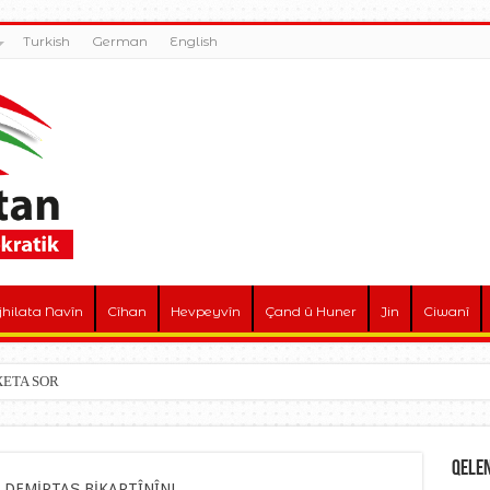
Turkish
German
English
jhilata Navîn
Cîhan
Hevpeyvîn
Çand û Huner
Jin
Ciwanî
! XETA SOR
Qele
Û DEMİRTAŞ BİKARTÎNÎN!