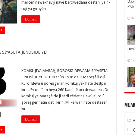
Daxu
mercên newekhev jî navê berxwedana destanî ya 4-
KNK
rojî ya girtiyên …
02
Dûmahî
 +
Hesi
SIYASETA JENOSİDE YE!
14
KOMKUJIYA MARAŞ, ROBOSKI DEWAMA SIYASETA
JENOSİDE YE Di 19 Kanûn 1978 de, li Mereşê li dijî
Kurd, Elewî û şoreşgeran komkujiyek hate destpê
kirin. Ev qetlîam heya 26ê Kanûnê berdewam kir. Di
komkujiya Maraşê de ji sedî zêdetir Elewî, Kurd û
şoreşger hatin qetil kirin. Milkê wan hate desteser
Mija
kirin, …
Dûmahî
A
 +
Ç