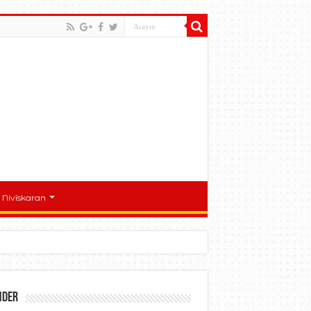
Nivîskaran
nder