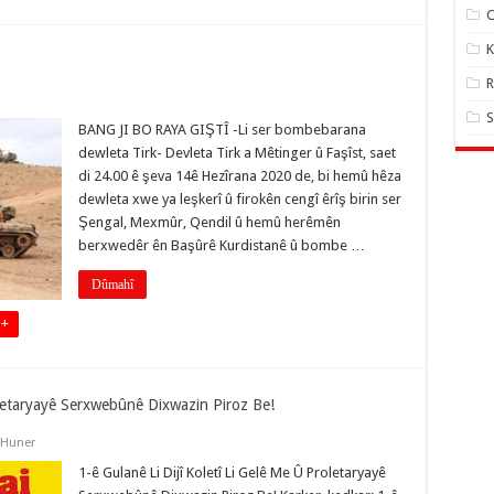
C
K
R
S
BANG JI BO RAYA GIŞTÎ -Li ser bombebarana
dewleta Tirk- Devleta Tirk a Mêtinger û Faşîst, saet
di 24.00 ê şeva 14ê Hezîrana 2020 de, bi hemû hêza
dewleta xwe ya leşkerî û firokên cengî êrîş birin ser
Şengal, Mexmûr, Qendil û hemû herêmên
berxwedêr ên Başûrê Kurdistanê û bombe …
Dûmahî
 +
roletaryayê Serxwebûnê Dixwazin Piroz Be!
 Huner
1-ê Gulanê Li Dijî Koletî Li Gelê Me Û Proletaryayê