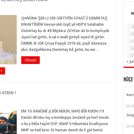
QANÛNA ŞER LI SER GİRTİYÊN SİYASÎ Û DEMİRTAŞ
BİKARTÎNÎN! Hevserokê Giştî yê HDP’ê Selahattin
3
Demirtaş ku di 4’ê Mijdara 2016’an de bi komployek
1
siyasî hat girtin, 4 sal e wekî girtiyê siyasî tê girtin.
1
DMME di 20ê Çiriya Paşiyê 2018 de, piştî daxwaza
2
jibo dadgehkirina Demirtaş bê girtin, ku ew …
3
Dûmahî
« Jul
 +
Nûçe
 KIRIN !
Kurd
06
EM 19. KANÛNÊ JI BÎR NEKIN, NAYE BÎR KIRIN !19
Stop
Kanûn dîroka reş a komkujiya zindanê ya herî mezin
e ku ji hêla Faşîst DSP, ANAP û Hikumeta Koalîsyona
06
MHP ve hatî kirin. Di heman demê de li gel hemû