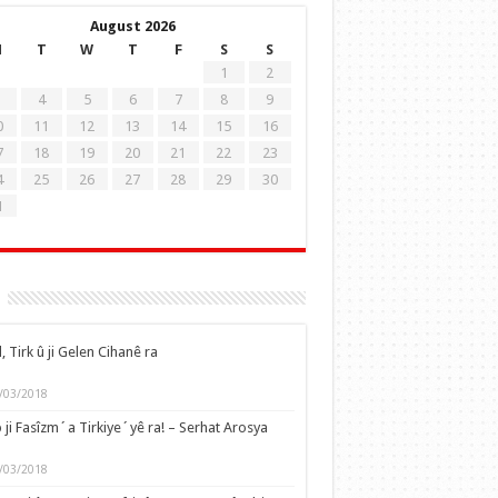
August 2026
M
T
W
T
F
S
S
1
2
4
5
6
7
8
9
0
11
12
13
14
15
16
7
18
19
20
21
22
23
4
25
26
27
28
29
30
1
, Tirk û ji Gelen Cihanê ra
/03/2018
 ji Fasîzm´a Tirkiye´yê ra! – Serhat Arosya
/03/2018