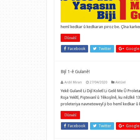
hemî kedkar û kedkaran piroz be. Çîna karke
Dûmahî
Facebook
Twitter
Google
Bijî 1-ê Gulanê!
Ardil Miran
27/04/2020
Aktûel
Yekê Gulanê Li Dijî Koletî Li Gelê Me Û Prol
Roja Yekîtî, Piştevanî û Têkoşînê, ku nêzîkê 1
proleteriya navneteweyî ji bo hemî kedkar û 
Dûmahî
Facebook
Twitter
Google