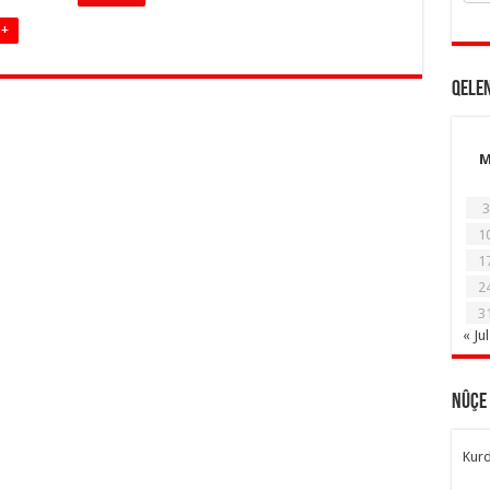
 +
Qele
3
1
1
2
3
« Jul
Nûçe
Kurd