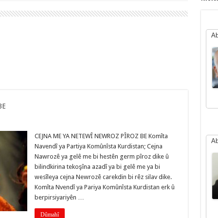
Ab
BE
n
CEJNA ME YA NETEWÎ NEWROZ PÎROZ BE Komîta
Ab
Navendî ya Partiya Komûnîsta Kurdistan; Cejna
Nawrozê ya gelê me bi hestên germ pîroz dike û
bilindkirina tekoşîna azadî ya bi gelê me ya bi
wesîleya cejna Newrozê carekdin bi rêz silav dike.
Komîta Nvendî ya Pariya Komûnîsta Kurdistan erk û
berpirsiyariyên …
Dûmahî