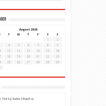
nder
August 2026
M
T
W
T
F
S
S
1
2
4
5
6
7
8
9
0
11
12
13
14
15
16
7
18
19
20
21
22
23
4
25
26
27
28
29
30
1
, Tirk û ji Gelen Cihanê ra