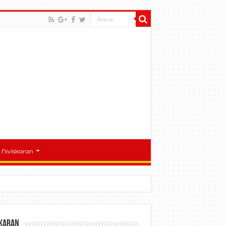
Nivîskaran
skaran