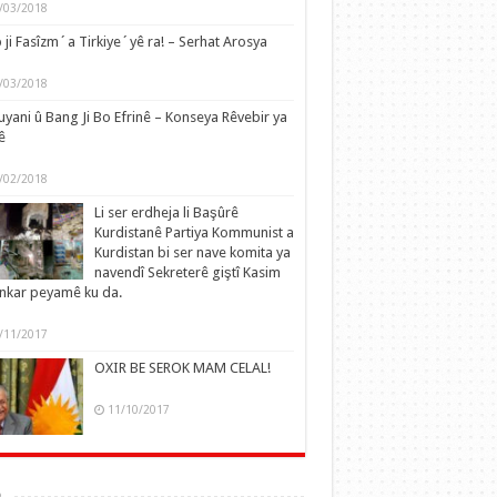
/03/2018
 ji Fasîzm´a Tirkiye´yê ra! – Serhat Arosya
/03/2018
yani û Bang Ji Bo Efrinê – Konseya Rêvebir ya
ê
/02/2018
Li ser erdheja li Başûrê
Kurdistanê Partiya Kommunist a
Kurdistan bi ser nave komita ya
navendî Sekreterê giştî Kasim
nkar peyamê ku da.
/11/2017
OXIR BE SEROK MAM CELAL!
11/10/2017