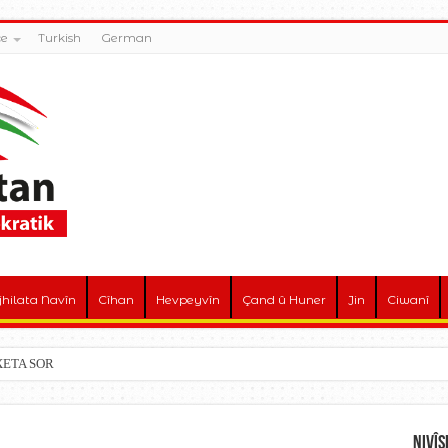
ce
Turkish
German
jhilata Navîn
Cîhan
Hevpeyvîn
Çand û Huner
Jin
Ciwanî
! XETA SOR
Nivî