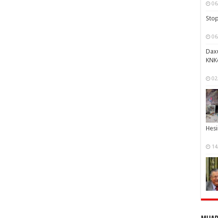
06
Stop
06
Daxu
KNK
02
Hesi
14