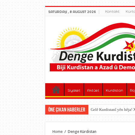
Kontakt
Kürt
SATURDAY , 8 AUGUST 2026
Siyaset
Aktûel
Kurdistan
Ro
Öne çıkan Haberler
Gelê Kurdistanî yên hêja
Home
/
Denge Kürdistan